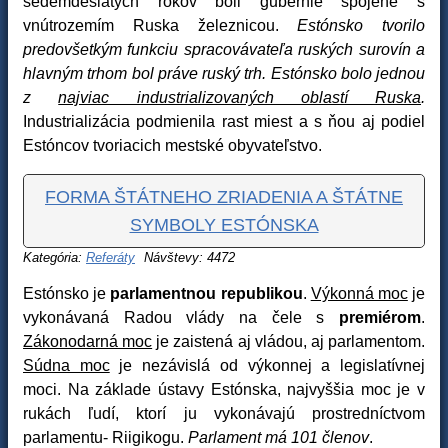
sedemdesiatych rokov boli gubernie spojené s
vnútrozemím Ruska železnicou.
Estónsko tvorilo
predovšetkým funkciu spracovávateľa ruských surovín a
hlavným trhom bol práve ruský trh. Estónsko bolo jednou
z
najviac industrializovaných oblastí Ruska
.
Industrializácia podmienila rast miest a s ňou aj podiel
Estóncov tvoriacich mestské obyvateľstvo.
FORMA ŠTÁTNEHO ZRIADENIA A ŠTÁTNE
SYMBOLY ESTÓNSKA
Kategória:
Referáty
Návštevy: 4472
Estónsko je
parlamentnou republikou
.
Výkonná moc
je
vykonávaná Radou vlády na čele s
premiérom
.
Zákonodarná moc
je zaistená aj vládou, aj parlamentom.
Súdna moc
je nezávislá od výkonnej a legislatívnej
moci. Na základe ústavy Estónska, najvyššia moc je v
rukách ľudí, ktorí ju vykonávajú prostredníctvom
parlamentu- Riigikogu.
Parlament má 101 členov
.