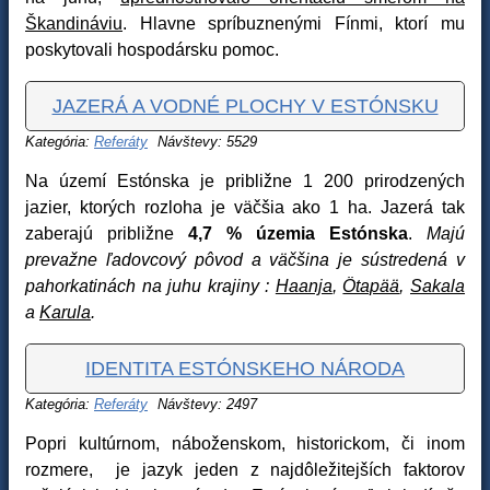
Škandináviu
. Hlavne spríbuznenými Fínmi, ktorí mu
poskytovali hospodársku pomoc.
JAZERÁ A VODNÉ PLOCHY V ESTÓNSKU
Kategória:
Referáty
Návštevy: 5529
Na území Estónska je približne 1 200 prirodzených
jazier, ktorých rozloha je väčšia ako 1 ha. Jazerá tak
zaberajú približne
4,7 % územia Estónska
.
Majú
prevažne ľadovcový pôvod a väčšina je sústredená v
pahorkatinách na juhu krajiny :
Haanja
,
Ötapää
,
Sakala
a
Karula
.
IDENTITA ESTÓNSKEHO NÁRODA
Kategória:
Referáty
Návštevy: 2497
Popri kultúrnom, náboženskom, historickom, či inom
rozmere, je jazyk jeden z najdôležitejších faktorov