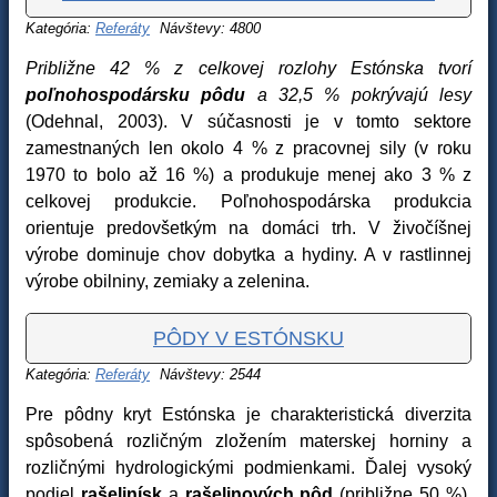
Kategória:
Referáty
Návštevy: 4800
Približne 42 % z celkovej rozlohy Estónska tvorí
poľnohospodársku pôdu
a 32,5 % pokrývajú lesy
(Odehnal, 2003). V súčasnosti je v tomto sektore
zamestnaných len okolo 4 % z pracovnej sily (v roku
1970 to bolo až 16 %) a produkuje menej ako 3 % z
celkovej produkcie. Poľnohospodárska produkcia
orientuje predovšetkým na domáci trh. V živočíšnej
výrobe dominuje chov dobytka a hydiny. A v rastlinnej
výrobe obilniny, zemiaky a zelenina.
PÔDY V ESTÓNSKU
Kategória:
Referáty
Návštevy: 2544
Pre pôdny kryt Estónska je charakteristická diverzita
spôsobená rozličným zložením materskej horniny a
rozličnými hydrologickými podmienkami. Ďalej vysoký
podiel
rašelinísk
a
rašelinových pôd
(približne 50 %),