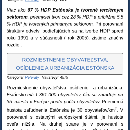
Viac ako
67 % HDP Estónska je tvorené terciérnym
sektorom
, priemysel tvorí cez 28 % HDP a približne 5,5
% HDP je tvorených primárnym sektorom.
Pri porovnaní
štruktúry odvetví podieľajúcich sa na tvorbe HDP spred
roku 1991 a v súčasnosti ( rok 2005), zistíme značný
rozdiel.
ROZMIESTNENIE OBYVATEĽSTVA,
OSÍDLENIE A URBANIZÁCIA ESTÓNSKA
Kategória:
Referáty
Návštevy: 4579
Rozmiestnenie obyvateľstva, osídlenie a urbanizácia.
Estónsko má 1 361 000 obyvateľov, čím sa zaraďuje na
35. miesto v Európe podľa počtu obyvateľov.
Priemerná
2
hustota zaľudnenia Estónska je 30 obyvateľov/km
. V
porovnaní s ostatnými európskymi štátmi, je hustota
oveľa nižšia. Na druhej strane je v porovnaní s