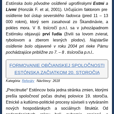
Estónska bolo pôvodne osídlené ugrofínskymi
Estmi
a
Livmi
(Honzák F. et al, 2001). Určujúcim faktorom pre
osídlenie bol
ústup severského ľadovca
(pred 11 – 13
000 rokmi), ktorý sem zasahoval zo Škandinávie, a
pokles mora. V 8. tisícročí p.n.l. sa v juhozápadnom
Estónsku objavujú
prví ľudia
(živili sa lovom zvierat,
rybolovom a zberom lesných plodov).
Najstaršie
osídlenie bolo objavené v roku 2004 pri rieke Pärnu
pochádzajúce približne zo 7. – 8 . tisícročia p.n.l..
FORMOVANIE OBČIANSKEJ SPOLOČNOSTI
ESTÓNSKA ZAČIATKOM 20. STOROČIA
Kategória:
Referáty
Návštevy: 2618
„Precitnutie“ Estóncov bola jedna stránka zmien, ktorými
prešla spoločnosť počas druhej polovice 19. storočia.
Etnické a kutlúrno-politické procesy súviseli s vytváraním
nových hospodárskych a sociálnych štruktúr. Od