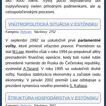
ako 5000 rokmi. Vývoj počtu obyvateľstva bol
ovplyvňovaný nielen prírodnými podmienkami, ale aj
celospoločenskými procesmi.
VNÚTROPOLITICKÁ SITUÁCIA V ESTÓNSKU
Kategória:
Referáty
Návštevy: 2752
V septembri 1992 sa uskutočnili prvé
parlamentné
voľby
, ktoré priniesli víťazstvo pravice
. Premiérom sa
stal
M.Laar
, ktorého však v roku 1994 po prepuknutí aféry
prezradením finančnej operácie, kedy boli ruské ruble
prevedené namiesto do Ruska do Čečenskej republiky,
vystriedal
A.Tarand
. V roku 1995 sa uskutočnili druhé
voľby. Nastáva stabilizácia ekonomiky a začiatok rastu
ekonomiky. V januári 2002 premiér Laar odstupuje a
prezident vymenúva nového premiéra
S. Kallasa
.
ŠTRUKTÚRA HOSPODÁRSTVA V ESTÓNSKU
Kategória:
Referáty
Návštevy: 2947