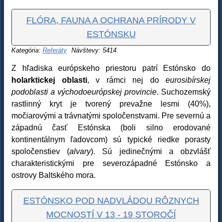
FLÓRA, FAUNA A OCHRANA PRÍRODY V
ESTÓNSKU
Kategória:
Referáty
Návštevy: 5414
Z hľadiska európskeho priestoru patrí Estónsko do
holarktickej oblasti
, v rámci nej do
eurosibírskej
podoblasti a východoeurópskej provincie
. Suchozemský
rastlinný kryt je tvorený prevažne lesmi (40%),
močiarovými a trávnatými spoločenstvami. Pre severnú a
západnú časť Estónska (boli silno erodované
kontinentálnym ľadovcom) sú typické riedke porasty
spoločenstiev (
alvary
). Sú jedinečnými a obzvlášť
charakteristickými pre severozápadné Estónsko a
ostrovy Baltského mora.
ESTÓNSKO POD NADVLÁDOU RÔZNYCH
MOCNOSTÍ V 13 - 19 STOROČÍ