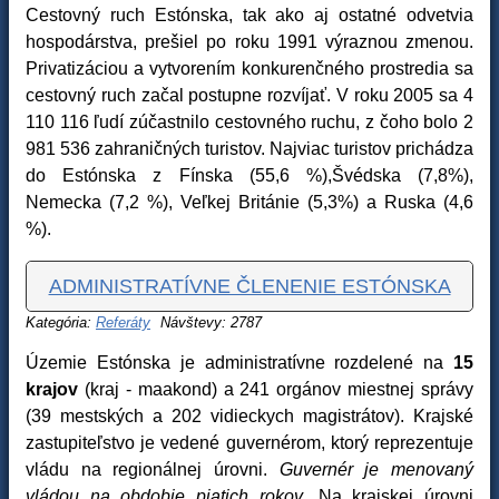
Cestovný ruch Estónska, tak ako aj ostatné odvetvia
hospodárstva, prešiel po roku 1991 výraznou zmenou.
Privatizáciou a vytvorením konkurenčného prostredia sa
cestovný ruch začal postupne rozvíjať. V roku 2005 sa 4
110 116 ľudí zúčastnilo cestovného ruchu, z čoho bolo 2
981 536 zahraničných turistov. Najviac turistov prichádza
do Estónska z Fínska (55,6 %),Švédska (7,8%),
Nemecka (7,2 %), Veľkej Británie (5,3%) a Ruska (4,6
%).
ADMINISTRATÍVNE ČLENENIE ESTÓNSKA
Kategória:
Referáty
Návštevy: 2787
Územie Estónska je administratívne rozdelené na
15
krajov
(kraj - maakond) a 241 orgánov miestnej správy
(39 mestských a 202 vidieckych magistrátov). Krajské
zastupiteľstvo je vedené guvernérom, ktorý reprezentuje
vládu na regionálnej úrovni.
Guvernér je menovaný
vládou na obdobie piatich rokov
. Na krajskej úrovni