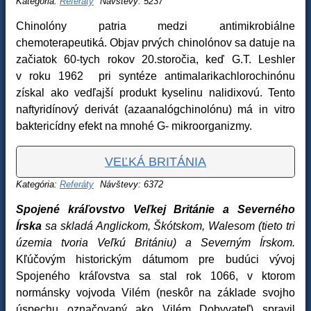
Kategória:
Referáty
Návštevy: 5237
Chinolóny patria medzi antimikrobiálne
chemoterapeutiká. Objav prvých chinolónov sa datuje na
začiatok 60-tych rokov 20.storočia, keď G.T. Leshler
v roku 1962 pri syntéze antimalarikachlorochinónu
získal ako vedľajší produkt kyselinu nalidixovú. Tento
naftyridínový derivát (azaanalógchinolónu) má in vitro
baktericídny efekt na mnohé G- mikroorganizmy.
VEĽKÁ BRITÁNIA
Kategória:
Referáty
Návštevy: 6372
Spojené kráľovstvo Veľkej Británie a Severného
Írska
sa skladá Anglickom, Škótskom, Walesom (tieto tri
územia tvoria Veľkú Britániu) a Severným Írskom.
Kľúčovým historickým dátumom pre budúci vývoj
Spojeného kráľovstva sa stal rok 1066, v ktorom
normánsky vojvoda Vilém (neskôr na základe svojho
úspechu označovaný ako Vilém Dobyvateľ) spravil