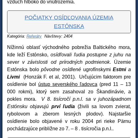
vzduch hlboko do vnútrozemia.
POČIATKY OSÍDĽOVANIA ÚZEMIA
ESTÓNSKA
Kategória:
Referáty
Návštevy: 2404
Nížinnú oblasť východného pobrežia Baltického mora,
kde leží Estónsko,
osídľovali ľudia postupne z juhu na
sever v závislosti od prírodných podmienok
. Územie
Estónska bolo
pôvodne osídlené
ugrofínskymi
Estmi
a
Livmi
(Honzák F. et al, 2001). Určujúcim faktorom pre
osídlenie bol
ústup severského ľadovca
(pred 11 – 13
000 rokmi), ktorý sem zasahoval zo Škandinávie, a
pokles mora.
V 8. tisícročí p.n.l. sa v juhozápadnom
Estónsku objavujú
prví ľudia
(živili sa lovom zvierat,
rybolovom a zberom lesných plodov). Najstaršie
osídlenie bolo objavené v roku 2004 pri rieke Pärnu
pochádzajúce približne zo 7. – 8 . tisícročia p.n.l..