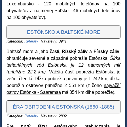
Luxembursko - 120 mobilných telefónov na 100
obyvateľov a najmenej Poľsko - 46 mobilných telefónov
na 100 obyvateľov).
ESTÓNSKO A BALTSKÉ MORE
Kategória:
Referáty
Návštevy: 3941
Baltské more a jeho časti,
Rižský záliv
a
Fínsky záliv
,
ohraničuje severné a západné pobrežie Estónska.
Šírka
teritoriálnych vôd Estónska je 12 námorných míľ
(približne 22,2 km).
Väčšia časť pobrežia Estónska je
veľmi členitá. Dĺžka pobrežia pevniny je 1 242 km, dĺžka
pobrežia ostrovov približne 2 551 km (z čoho
najväčší
ostrov Estónka - Saaremaa
má 854 km dlhé pobrežie).
ÉRA OBRODENIA ESTÓNSKA (1860 -1885)
Kategória:
Referáty
Návštevy: 2802
Pre
prvú fázu
estónskeho prebúdzania je