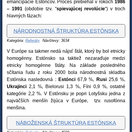
emancipácie Estóncov. Proces prebiehal v rokoch
1986
– 1991
(obdobie tzv. “
spievajúcej revolúcie
“) v troch
hlavných fázach:
NÁRODNOSTNÁ ŠTRUKTÚRA ESTÓNSKA
Kategória:
Referáty
Návštevy: 3634
V Európe sa takmer nedá nájsť štát, ktorý by bol etnicky
homogénny. Estónsko sa taktiež nezaraďuje medzi
etnicky homogénne štáty. Na základe posledného
sčítania ľudu z roku 2000 bola národnostná skladba
Estónska nasledovná :
Estónci
67,9 %,
Rusi
25,6 %,
Ukrajinci
2,1 %, Bielorusi 1,3 %, Fíni 0,9 %, ostatné
kategórie 2,2 %. V Estónsku je popri Lotyšsku jedna z
najväčších menšín žijúca v Európe, tzv. rusofónna
menšina.
NÁBOŽENSKÁ ŠTRUKTÚRA ESTÓNSKA