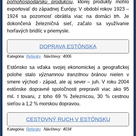
poľnohospodársku produkciu
, ktorej produkty mohlo
exportovať do západnej Európy. V období rokov 1923 –
1924 sa pozornosť obrátila viac na domáci trh. Je
dokončená železničná sieť, začalo sa využívanie
horľavých bridlíc v priemysle.
DOPRAVA ESTÓNSKA
Kategória:
Referáty
Návštevy: 4006
Estónsko sa vďaka svojej ekonomickej a geografickej
polohe stalo
významnou tranzitnou bránou
nielen v
smere východ - západ, ale aj sever – juh. V roku 2004
estónske dopravné spoločnosti prepravili viac ako 95
mil. t tovaru, z toho 69 % železnicou, 30 % cestnou
sieťou a 1,2 % morskou dopravou.
CESTOVNÝ RUCH V ESTÓNSKU
Kategória:
Referáty
Návštevy: 4034