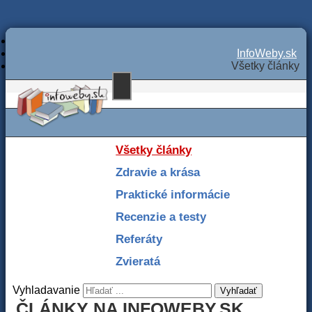
InfoWeby.sk
Všetky články
Všetky články
Zdravie a krása
Praktické informácie
Recenzie a testy
Referáty
Zvieratá
Vyhladavanie
Vyhľadať
ČLÁNKY NA INFOWEBY.SK