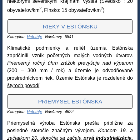
niektorými severskými krajinami vyššia (Švédsko : 20
2
2
obyvateľov/km
, Fínsko: 15 obyvateľov/km
).
RIEKY V ESTÓNSKU
Kategória:
Referáty
Návštevy: 6841
Klimatické podmienky a reliéf územia Estónska
zapríčinili vznik početných malých vodných útvarov.
Priemerný ročný úhrn zrážok prevyšuje nad výparom
(200 – 300 mm / rok) a územie je odvodňované
prostredníctvom riek. Územie Estónska je rozdelené do
štyroch povodí
:
PRIEMYSEL ESTÓNSKA
Kategória:
Referáty
Návštevy: 4622
Priemyselná výroba Estónska prešla približne za
posledné storočie značným vývojom.
Koncom 19. a
začiatkom 20. storočia sa začala
prvá industrializácia
.