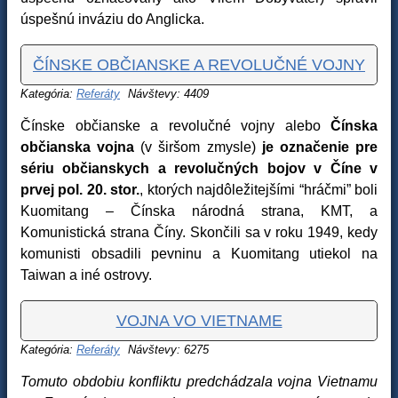
úspešnú inváziu do Anglicka.
ČÍNSKE OBČIANSKE A REVOLUČNÉ VOJNY
Kategória:
Referáty
Návštevy: 4409
Čínske občianske a revolučné vojny alebo
Čínska
občianska vojna
(v širšom zmysle)
je označenie pre
sériu občianskych a revolučných bojov v Číne v
prvej pol. 20. stor.
, ktorých najdôležitejšími “hráčmi” boli
Kuomitang – Čínska národná strana, KMT, a
Komunistická strana Číny. Skončili sa v roku 1949, kedy
komunisti obsadili pevninu a Kuomitang utiekol na
Taiwan a iné ostrovy.
VOJNA VO VIETNAME
Kategória:
Referáty
Návštevy: 6275
Tomuto obdobiu konfliktu predchádzala vojna Vietnamu