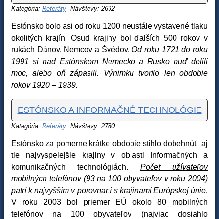
Kategória:
Referáty
Návštevy: 2692
Estónsko bolo asi od roku 1200 neustále vystavené tlaku
okolitých krajín. Osud krajiny bol ďalších 500 rokov v
rukách Dánov, Nemcov a Švédov.
Od roku 1721 do roku
1991 si nad Estónskom Nemecko a Rusko buď delili
moc, alebo oň zápasili. Výnimku tvorilo len obdobie
rokov 1920 – 1939.
ESTÓNSKO A INFORMAČNÉ TECHNOLÓGIE
Kategória:
Referáty
Návštevy: 2780
Estónsko za pomerne krátke obdobie stihlo dobehnúť aj
tie najvyspelejšie krajiny v oblasti informačných a
komunikačných technológiách.
Počet užívateľov
mobilných telefónov
(93 na 100 obyvateľov v roku 2004)
patrí k najvyšším v porovnaní s krajinami Európskej únie
.
V roku 2003 bol priemer EÚ okolo 80 mobilných
telefónov na 100 obyvateľov (najviac dosiahlo