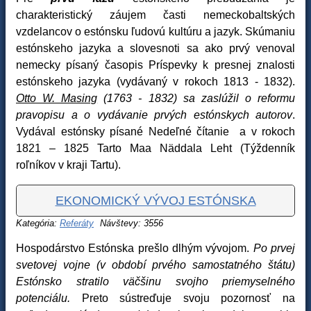
charakteristický záujem časti nemeckobaltských
vzdelancov o estónsku ľudovú kultúru a jazyk. Skúmaniu
estónskeho jazyka a slovesnoti sa ako prvý venoval
nemecky písaný časopis Príspevky k presnej znalosti
estónskeho jazyka (vydávaný v rokoch 1813 - 1832).
Otto W. Masing
(1763 - 1832)
sa zaslúžil o reformu
pravopisu a o vydávanie prvých estónskych autorov
.
Vydával estónsky písané Nedeľné čítanie a v rokoch
1821 – 1825 Tarto Maa Näddala Leht (Týždenník
roľníkov v kraji Tartu).
EKONOMICKÝ VÝVOJ ESTÓNSKA
Kategória:
Referáty
Návštevy: 3556
Hospodárstvo Estónska prešlo dlhým vývojom.
Po prvej
svetovej vojne (v období prvého samostatného štátu)
Estónsko stratilo väčšinu svojho priemyselného
potenciálu.
Preto sústreďuje svoju pozornosť na