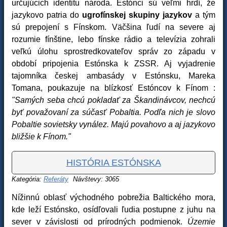
určujúcich identitu národa. Estónci sú veľmi hrdí, že
jazykovo patria do
ugrofínskej skupiny jazykov
a tým
sú prepojení s Fínskom. Väčšina ľudí na severe aj
rozumie fínštine, lebo fínske rádio a televízia zohrali
veľkú úlohu sprostredkovateľov správ zo západu v
období pripojenia Estónska k ZSSR. Aj vyjadrenie
tajomníka českej ambasády v Estónsku, Mareka
Tomana, poukazuje na blízkosť Estóncov k Fínom :
"Samých seba chcú pokladať za Škandinávcov, nechcú
byť považovaní za súčasť Pobaltia. Podľa nich je slovo
Pobaltie sovietsky vynález. Majú povahovo a aj jazykovo
bližšie k Fínom."
HISTÓRIA ESTÓNSKA
Kategória:
Referáty
Návštevy: 3065
Nížinnú oblasť východného pobrežia Baltického mora,
kde leží Estónsko, osídľovali ľudia postupne z juhu na
sever v závislosti od prírodných podmienok.
Územie