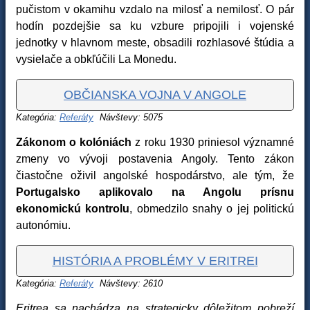
pučistom v okamihu vzdalo na milosť a nemilosť. O pár
hodín pozdejšie sa ku vzbure pripojili i vojenské
jednotky v hlavnom meste, obsadili rozhlasové štúdia a
vysielače a obkľúčili La Monedu.
OBČIANSKA VOJNA V ANGOLE
Kategória:
Referáty
Návštevy: 5075
Zákonom o kolóniách
z roku 1930 priniesol významné
zmeny vo vývoji postavenia Angoly. Tento zákon
čiastočne oživil angolské hospodárstvo, ale tým, že
Portugalsko aplikovalo na Angolu prísnu
ekonomickú kontrolu
, obmedzilo snahy o jej politickú
autonómiu.
HISTÓRIA A PROBLÉMY V ERITREI
Kategória:
Referáty
Návštevy: 2610
Eritrea sa nachádza na strategicky dôležitom pobreží