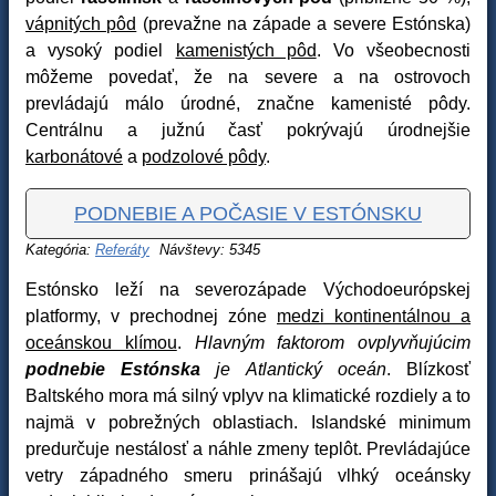
vápnitých pôd
(prevažne na západe a severe Estónska)
a vysoký podiel
kamenistých pôd
. Vo všeobecnosti
môžeme povedať, že na severe a na ostrovoch
prevládajú málo úrodné, značne kamenisté pôdy.
Centrálnu a južnú časť pokrývajú úrodnejšie
karbonátové
a
podzolové pôdy
.
PODNEBIE A POČASIE V ESTÓNSKU
Kategória:
Referáty
Návštevy: 5345
Estónsko leží na severozápade Východoeurópskej
platformy, v prechodnej zóne
medzi kontinentálnou a
oceánskou klímou
.
Hlavným faktorom ovplyvňujúcim
podnebie Estónska
je Atlantický oceán
. Blízkosť
Baltského mora má silný vplyv na klimatické rozdiely a to
najmä v pobrežných oblastiach. Islandské minimum
predurčuje nestálosť a náhle zmeny teplôt. Prevládajúce
vetry západného smeru prinášajú vlhký oceánsky