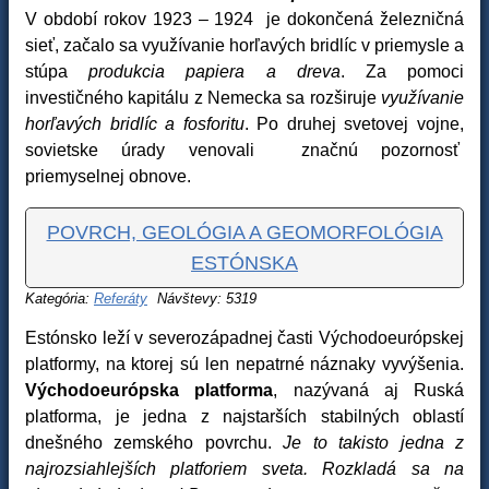
V období rokov 1923 – 1924 je dokončená železničná
sieť, začalo sa využívanie horľavých bridlíc v priemysle a
stúpa
produkcia papiera a dreva
. Za pomoci
investičného kapitálu z Nemecka sa rozširuje
využívanie
horľavých bridlíc a fosforitu
. Po druhej svetovej vojne,
sovietske úrady venovali značnú pozornosť
priemyselnej obnove.
POVRCH, GEOLÓGIA A GEOMORFOLÓGIA
ESTÓNSKA
Kategória:
Referáty
Návštevy: 5319
Estónsko leží v severozápadnej časti Východoeurópskej
platformy, na ktorej sú len nepatrné náznaky vyvýšenia.
Východoeurópska platforma
, nazývaná aj Ruská
platforma, je jedna z najstarších stabilných oblastí
dnešného zemského povrchu.
Je to takisto jedna z
najrozsiahlejších platforiem sveta. Rozkladá sa na