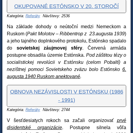
OKUPOVANÉ ESTÓNSKO V 20. STOROČÍ
Kategória:
Referáty
Návštevy: 2536
Na základe dohody o neútoční medzi Nemeckom a
Ruskom (
Pakt Molotov – Ribbentrop z 23.augusta 1939
)
a jeho tajného doplnkového protokolu, Estónsko spadalo
do
sovietskej záujmovej sféry
. Červená armáda
postupne obsadila územie Estónska.
Pod záštitou tézy o
socialistickej revolúcii v Estónsku (celom Pobaltí) a
nezištnej pomoci Sovietskeho zväzu bolo Estónsko
6.
augusta 1940 Ruskom anektované
.
OBNOVA NEZÁVISLOSTI V ESTÓNSKU (1986
- 1991)
Kategória:
Referáty
Návštevy: 2744
V šesťdesiatych rokoch sa začali organizovať
prvé
disidentské organizácie
. Postupne silnela vôľa