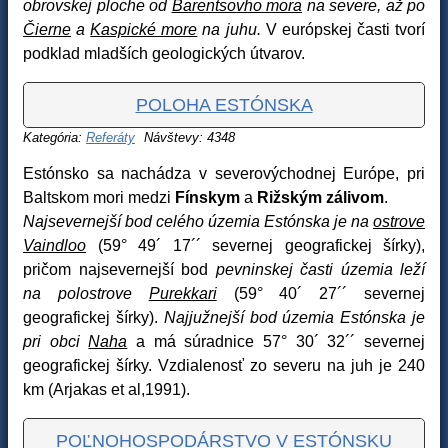
obrovskej ploche od
Barentsovho mora
na severe, až po
Čierne
a
Kaspické more
na juhu.
V európskej časti tvorí
podklad mladších geologických útvarov.
POLOHA ESTÓNSKA
Kategória:
Referáty
Návštevy: 4348
Estónsko sa nachádza v severovýchodnej Európe, pri
Baltskom mori medzi
Fínskym
a
Rižským zálivom
.
Najsevernejší bod celého územia Estónska je na
ostrove
Vaindloo
(59° 49´ 17´´ severnej geografickej šírky),
pričom najsevernejší bod
pevninskej časti územia leží
na polostrove
Purekkari
(59° 40´ 27´´ severnej
geografickej šírky).
Najjužnejší bod územia Estónska je
pri obci
Naha
a má súradnice 57° 30´ 32´´ severnej
geografickej šírky. Vzdialenosť zo severu na juh je 240
km (Arjakas et al,1991).
POĽNOHOSPODÁRSTVO V ESTÓNSKU