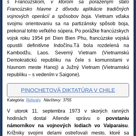
s Francúzskom, v ktorom sa porazeným stalo
Francúzsko hlavne z dôvodu aplikácie tradičných
vojnových operácií a spôsobov boja.
Vietnam vďaka
svojmu orientovaniu sa na partizánsky spôsob boja,
prekonal tohto veľkého súpera. Po porážke francúzskych
vojsk roku 1954 pri Dien Bien Phu, francúzske vojská
opustili definitívne Indočínu.Tá bola rozdelená na
Kambodžu, Laos. Severný Vietnam (Vietnamskú
Demokratickú republiku na čele s komunistami v
hlavnom meste Hanoj) a Južný Vietnam (Vietnamskú
republiku – s vedením v Saigone).
PINOCHETOVÁ DIKTATÚRA V CHILE
Kategória:
Referáty
Návštevy: 3755
V utorok 11. septembra 1973 v skorých ranných
hodinách dostal Allende správu o
povstaniu
námorníkov na vojnových lodiach vo Valparaisu
.
Krížniky svojimi delami ostreľovali mesto, ktoré sa