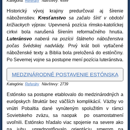
Kategória:
Referáty
Návštevy: 4599
Historický vývoj krajiny predurčoval aj šírenie
náboženstiev.
Kresťanstvo
sa začalo šíriť v období
križiackych výprav.
Upevnená pozícia rímsko-katolíckej
cirkvi bola narušená šírením reformačného hnutia.
Luteránsvo
naberá na pozícii štátneho náboženstva
počas švédskej nadvlády.
Prvý krát boli vytlačené
náboženské texty a Biblia bola preložená do estónčiny.
Po Severnej vojne sa postupne mení pozícia luteránstva.
MEDZINÁRODNÉ POSTAVENIE ESTÓNSKA
Kategória:
Referáty
Návštevy: 2739
Estónsko sa postupne etablovalo do medzinárodných a
európskych štruktúr bez väčších komplikácií. Väzby vo
vnútri Pobaltia dané vynúteným spolužitím v rámci
Sovietskeho zväzu, sa naopak po osamostatnení
uvoľnili. Estónsko hľadalo viac spojenie na severe ako
na juhu,
uprednostňovalo orientáciu smerom na