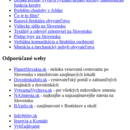
funkcia kresby
Problém chudoby v Afrike
Čo je to film?
Rasová štruktúra obyvateľstva
Vidiecke sídla na Slovensku
Textilný a odevný priemysel na Slovensku
Pôdne typy na Slovensku
Verbálna komunikácia a štruktúra osobnosti
Migrácia a mechanický pohyb obyvateľstva
Odporúčané weby
PlanetSlovakia.sk
- stránka venovaná cestovaniu po
Slovensku s množstvom zaujímavých lokalít
DovolenkaInfo.sk
- cestovateľský portál o zahraničných
krajinách a dovolenkách
VytvarnaVychova.sk
- pre všetkých milovníkov umenia
NAJmiesta.sk
- najkrajšie a najzaujímavejšie miesta na
Slovensku
BAinfo.sk
- zaujímavosti v Bratislave a okolí
InfoWeby.sk
Inzercia a Kontakt
Vyhľadávanie