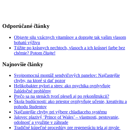
Odporúčané články
Objavte silu vzácnych vitamínov a doprajte tak vašim vlasom
bohatú výživu
Túžite po krásnych nechtoch, vlasoch a ich krásnej farbe bez
chémie? Potom čítajte!
Najnovšie články
Svojpomocná montáž sendvičových panelov: Najčastejšie
chyby, na ktoré si dať pozor
Helikobakter pylori a stres: ako psychika ovplyvňuje
žalúdočné problémy
Prečo sa na stenách tvorí pleseň aj po rekonštrukcii?
Škola budúcnosti: ako priestor ovplyvňuje učenie, kreativitu a
pohodu študentov
Najčastejšie chyby pri výbere chladiaceho systému
Jalovec plazivý ‘Prince of Wales’ – vlastnosti, pestovanie,
odolnosť a využitie v záhrade
Tradičné kúpeľné procedúry pre regeneráciu tela aj mysle