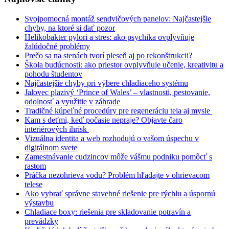
Svojpomocná montáž sendvičových panelov: Najčastejšie
chyby, na ktoré si dať pozor
Helikobakter pylori a stres: ako psychika ovplyvňuje
žalúdočné problémy
Prečo sa na stenách tvorí pleseň aj po rekonštrukcii?
Škola budúcnosti: ako priestor ovplyvňuje učenie, kreativitu a
pohodu študentov
Najčastejšie chyby pri výbere chladiaceho systému
Jalovec plazivý ‘Prince of Wales’ – vlastnosti, pestovanie,
odolnosť a využitie v záhrade
Tradičné kúpeľné procedúry pre regeneráciu tela aj mysle
Kam s deťmi, keď počasie nepraje? Objavte čaro
interiérových ihrísk
Vizuálna identita a web rozhodujú o vašom úspechu v
digitálnom svete
Zamestnávanie cudzincov môže vášmu podniku pomôcť s
rastom
Práčka nezohrieva vodu? Problém hľadajte v ohrievacom
telese
Ako vybrať správne stavebné riešenie pre rýchlu a úspornú
výstavbu
Chladiace boxy: riešenia pre skladovanie potravín a
prevádzky