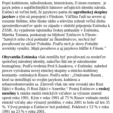
Popri kultúrnom, náboženskom, historickom, či inom rozmere, je
jazyk jeden z najdôležitejších faktorov určujúcich identitu národa.
Estónci sú veľmi hrdí, že jazykovo patria do
ugrofínskej skupiny
jazykov
a tým sú prepojení s Fínskom. Väčšina ľudí na severe aj
rozumie fínštine, lebo fínske rádio a televízia zohrali veľkú úlohu
sprostredkovateľov správ zo západu v období pripojenia Estónska k
ZSSR. Aj vyjadrenie tajomníka českej ambasády v Estónsku,
Mareka Tomana, poukazuje na blízkosť Estóncov k Fínom :
"Samých seba chcú pokladať za Škandinávcov, nechcú byť
považovaní za súčasť Pobaltia. Podľa nich je slovo Pobaltie
sovietsky vynález. Majú povahovo a aj jazykovo bližšie k Fínom."
Obyvatelia Estónska
však nemôžu byť považovaní za nositeľov
spoločnej národnej identity, nakoľko štát nie je národnostne
homogénny. Podľa tvrdenia Prof.S.Isaakova, v Estónsku nabehol
proces vytvárania novej etnickej skupiny a etnicko-kultúrnej
komunity- estónskych Rusov. Podľa neho : „Ostávame Rusmi ,
ktorí sa stotožňujú so svojím jazykom, kultúrou a
sebauvedomovaním sa. Zároveň však nie sme rovnakí ako Rusi
žijúci v Rusku, či Rusi žijúci v Amerike.“ Postoj Estóncov a
ruskej
menšiny
k otázke medzi etnických vzťahov sa výrazne zmenil
oproti roku 1991. Kým v roku 1991 až 75 % Rusov vnímalo medzi
etnické vzťahy ako výrazný problém, v roku 2001 to bolo už len 35
%. Vývoj postoja u Estóncov bol podobný. Poklesol z 53 % v roku
1991 na 23 % v roku 2001.