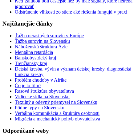
Keď žalúdok bolí častejšie než by mal: signály, ktoré netreba
ignorovať
Odstránenie vlhkosti zo stien: aké riešenia fungujú v praxi
Najčítanejšie články
Ťažba nerastných surovín v Európe
Ťažba surovín na Slovensku
Náboženská štruktúra Ázie
Mentálna retardácia
Banskobystrický kraj
Trenčiansky kraj
Detská kresba, vývin a význam detskej kresby, diagnostická
funkcia kresby
Problém chudoby v Afrike
Čo je to film?
Rasová štruktúra obyvateľstva
Vidiecke sídla na Slovensku
Textilný a odevný priemysel na Slovensku
Pôdne typy na Slovensku
Verbálna komunikácia a štruktúra osobnosti
Migrácia a mechanický pohyb obyvateľstva
Odporúčané weby