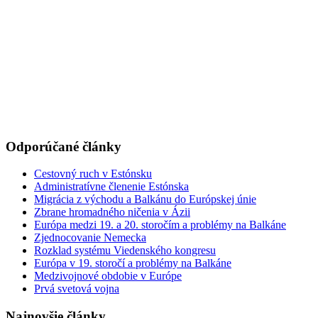
Odporúčané články
Cestovný ruch v Estónsku
Administratívne členenie Estónska
Migrácia z východu a Balkánu do Európskej únie
Zbrane hromadného ničenia v Ázii
Európa medzi 19. a 20. storočím a problémy na Balkáne
Zjednocovanie Nemecka
Rozklad systému Viedenského kongresu
Európa v 19. storočí a problémy na Balkáne
Medzivojnové obdobie v Európe
Prvá svetová vojna
Najnovšie články