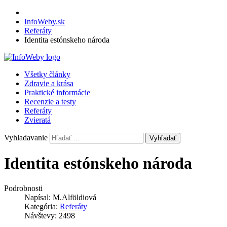
InfoWeby.sk
Referáty
Identita estónskeho národa
Všetky články
Zdravie a krása
Praktické informácie
Recenzie a testy
Referáty
Zvieratá
Vyhladavanie
Vyhľadať
Identita estónskeho národa
Podrobnosti
Napísal:
M.Alföldiová
Kategória:
Referáty
Návštevy: 2498