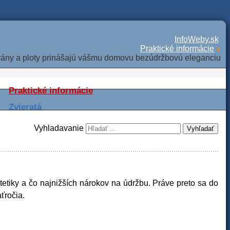
InfoWeby.sk
Praktické informácie
rány a ploty prinášajú vášmu domovu bezúdržbovú eleganciu
Praktické informácie
Zvieratá
Vyhladavanie
Vyhľadať
tetiky a čo najnižších nárokov na údržbu. Práve preto sa do
ťročia.