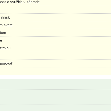
lnosť a využitie v záhrade
 ihrísk
om svete
stom
se
ýstavbu
gnorovať