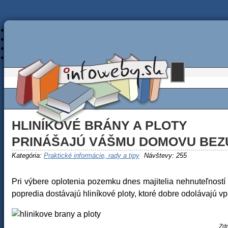
HLINÍKOVÉ BRÁNY A PLOTY
PRINÁŠAJÚ VÁŠMU DOMOVU BEZ
Kategória:
Praktické informácie, rady a tipy
Návštevy: 255
Pri výbere oplotenia pozemku dnes majitelia nehnuteľností 
popredia dostávajú hliníkové ploty, ktoré dobre odolávajú v
Zdr