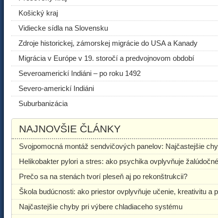
Košický kraj
Vidiecke sídla na Slovensku
Zdroje historickej, zámorskej migrácie do USA a Kanady
Migrácia v Európe v 19. storočí a predvojnovom období
Severoamerickí Indiáni – po roku 1492
Severo-americkí Indiáni
Suburbanizácia
NAJNOVŠIE ČLÁNKY
Svojpomocná montáž sendvičových panelov: Najčastejšie chyby
Helikobakter pylori a stres: ako psychika ovplyvňuje žalúdočn
Prečo sa na stenách tvorí pleseň aj po rekonštrukcii?
Škola budúcnosti: ako priestor ovplyvňuje učenie, kreativitu a
Najčastejšie chyby pri výbere chladiaceho systému