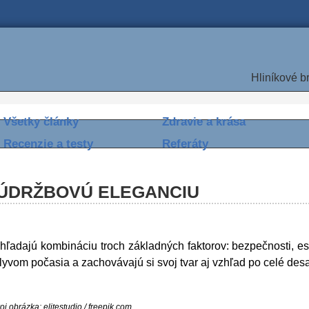
Hliníkové b
Všetky články
Zdravie a krása
Recenzie a testy
Referáty
ÚDRŽBOVÚ ELEGANCIU
hľadajú kombináciu troch základných faktorov: bezpečnosti, es
plyvom počasia a zachovávajú si svoj tvar aj vzhľad po celé desa
oj obrázka: elitestudio / freepik.com