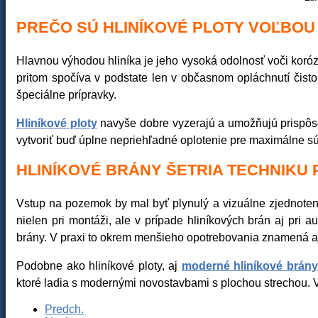
PREČO SÚ HLINÍKOVÉ PLOTY VOĽBOU
Hlavnou výhodou hliníka je jeho vysoká odolnosť voči korózi
pritom spočíva v podstate len v občasnom opláchnutí čisto
špeciálne prípravky.
Hliníkové ploty
navyše dobre vyzerajú a umožňujú prispôso
vytvoriť buď úplne nepriehľadné oplotenie pre maximálne s
HLINÍKOVÉ BRÁNY ŠETRIA TECHNIKU
Vstup na pozemok by mal byť plynulý a vizuálne zjednotený
nielen pri montáži, ale v prípade hliníkových brán aj pri 
brány. V praxi to okrem menšieho opotrebovania znamená aj
Podobne ako hliníkové ploty, aj
moderné hliníkové brány
ktoré ladia s modernými novostavbami s plochou strechou. 
Predch.