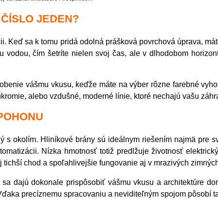
 ČÍSLO JEDEN?
i. Keď sa k tomu pridá odolná prášková povrchová úprava, máte 
u vodou, čím šetríte nielen svoj čas, ale v dlhodobom horizo
benie vášmu vkusu, keďže máte na výber rôzne farebné vyhoto
úkromie, alebo vzdušné, moderné línie, ktoré nechajú vašu záhr
 POHONU
 s okolím. Hliníkové brány sú ideálnym riešením najmä pre svo
automatizácii. Nízka hmotnosť totiž predlžuje životnosť elektr
 tichší chod a spoľahlivejšie fungovanie aj v mrazivých zimnýc
sa dajú dokonale prispôsobiť vášmu vkusu a architektúre dom
Vďaka precíznemu spracovaniu a neviditeľným spojom pôsobí ta