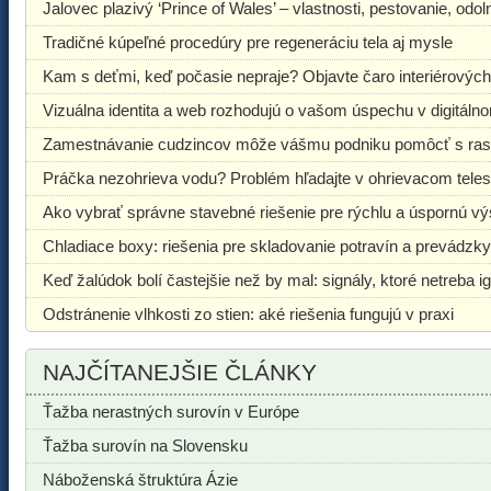
Jalovec plazivý ‘Prince of Wales’ – vlastnosti, pestovanie, odo
Tradičné kúpeľné procedúry pre regeneráciu tela aj mysle
Kam s deťmi, keď počasie nepraje? Objavte čaro interiérových
Vizuálna identita a web rozhodujú o vašom úspechu v digitáln
Zamestnávanie cudzincov môže vášmu podniku pomôcť s ra
Práčka nezohrieva vodu? Problém hľadajte v ohrievacom tele
Ako vybrať správne stavebné riešenie pre rýchlu a úspornú v
Chladiace boxy: riešenia pre skladovanie potravín a prevádzky
Keď žalúdok bolí častejšie než by mal: signály, ktoré netreba i
Odstránenie vlhkosti zo stien: aké riešenia fungujú v praxi
NAJČÍTANEJŠIE ČLÁNKY
Ťažba nerastných surovín v Európe
Ťažba surovín na Slovensku
Náboženská štruktúra Ázie