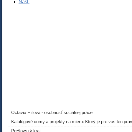
Nasl.
ODPORÚČANÉ ČLÁNKY
Octavia Hillová - osobnosť sociálnej práce
Katalógové domy a projekty na mieru: Ktorý je pre vás ten pra
Prešovský kraj