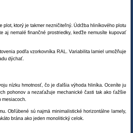
plot, ktorý je takmer nezničiteľný. Údržba hliníkového plotu
nte aj nemalé finančné prostriedky, keďže nemusíte kupovať
venia podľa vzorkovníka RAL. Variabilita lamiel umožňuje
adu dýchať.
ju nízku hmotnosť, čo je ďalšia výhoda hliníka. Oceníte ju
ických pohonov a nezaťažuje mechanické časti tak ako ťažšie
h mesiacoch.
u. Obľúbené sú najmä minimalistické horizontálne lamely,
káto brána ako jeden monolitický celok.