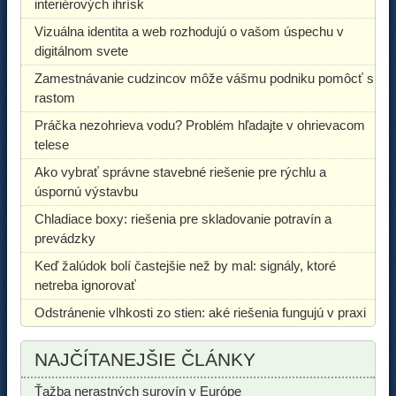
interiérových ihrísk
Vizuálna identita a web rozhodujú o vašom úspechu v
digitálnom svete
Zamestnávanie cudzincov môže vášmu podniku pomôcť s
rastom
Práčka nezohrieva vodu? Problém hľadajte v ohrievacom
telese
Ako vybrať správne stavebné riešenie pre rýchlu a
úspornú výstavbu
Chladiace boxy: riešenia pre skladovanie potravín a
prevádzky
Keď žalúdok bolí častejšie než by mal: signály, ktoré
netreba ignorovať
Odstránenie vlhkosti zo stien: aké riešenia fungujú v praxi
NAJČÍTANEJŠIE ČLÁNKY
Ťažba nerastných surovín v Európe