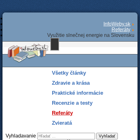
InfoWeby.sk
Referáty
Využitie slnečnej energie na Slovensku
Všetky články
Zdravie a krása
Praktické informácie
Recenzie a testy
Referáty
Zvieratá
Vyhladavanie
Vyhľadať