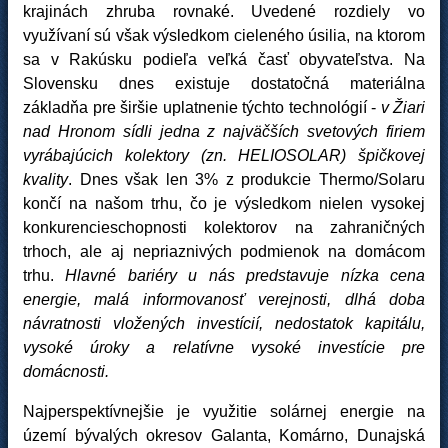
krajinách zhruba rovnaké. Uvedené rozdiely vo
využívaní sú však výsledkom cieleného úsilia, na ktorom
sa v Rakúsku podieľa veľká časť obyvateľstva. Na
Slovensku dnes existuje dostatočná materiálna
základňa pre širšie uplatnenie týchto technológií -
v Žiari
nad Hronom sídli jedna z najväčších svetových firiem
vyrábajúcich kolektory (zn. HELIOSOLAR) špičkovej
kvality
. Dnes však len 3% z produkcie Thermo/Solaru
končí na našom trhu, čo je výsledkom nielen vysokej
konkurencieschopnosti kolektorov na zahraničných
trhoch, ale aj nepriaznivých podmienok na domácom
trhu.
Hlavné bariéry u nás predstavuje nízka cena
energie, malá informovanosť verejnosti, dlhá doba
návratnosti vložených investícií, nedostatok kapitálu,
vysoké úroky a relatívne vysoké investície pre
domácnosti.
Najperspektívnejšie je využitie solárnej energie na
území bývalých okresov Galanta, Komárno, Dunajská