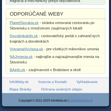
Migrácia a mechanický pohyb obyvateľstva
ODPORÚČANÉ WEBY
PlanetSlovakia.sk
- stránka venovaná cestovaniu po
Slovensku s množstvom zaujímavých lokalít
DovolenkaInfo.sk
- cestovateľský portál o zahraničných
krajinách a dovolenkách
VytvarnaVychova.sk
- pre všetkých milovníkov umenia
NAJmiesta.sk
- najkrajšie a najzaujímavejšie miesta na
Slovensku
BAinfo.sk
- zaujímavosti v Bratislave a okolí
InfoWeby.sk
Inzercia a Kontakt
Vyhľadávanie
Mapa Stránky
Ochrana osobných údajov
Copyright © 2011-2025 InfoWeby.sk |
info@infoweby.sk