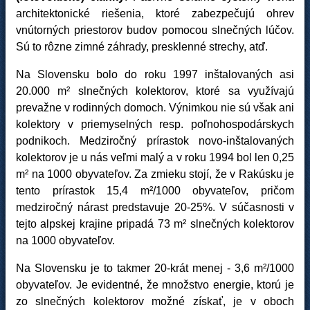
architektonické riešenia, ktoré zabezpečujú ohrev
vnútorných priestorov budov pomocou slnečných lúčov.
Sú to rôzne zimné záhrady, presklenné strechy, atď.
Na Slovensku bolo do roku 1997 inštalovaných asi
20.000 m² slnečných kolektorov, ktoré sa využívajú
prevažne v rodinných domoch. Výnimkou nie sú však ani
kolektory v priemyselných resp. poľnohospodárskych
podnikoch. Medziročný prírastok novo-inštalovaných
kolektorov je u nás veľmi malý a v roku 1994 bol len 0,25
m² na 1000 obyvateľov. Za zmieku stojí, že v Rakúsku je
tento prírastok 15,4 m²/1000 obyvateľov, pričom
medziročný nárast predstavuje 20-25%. V súčasnosti v
tejto alpskej krajine pripadá 73 m² slnečných kolektorov
na 1000 obyvateľov.
Na Slovensku je to takmer 20-krát menej - 3,6 m²/1000
obyvateľov. Je evidentné, že množstvo energie, ktorú je
zo slnečných kolektorov možné získať, je v oboch