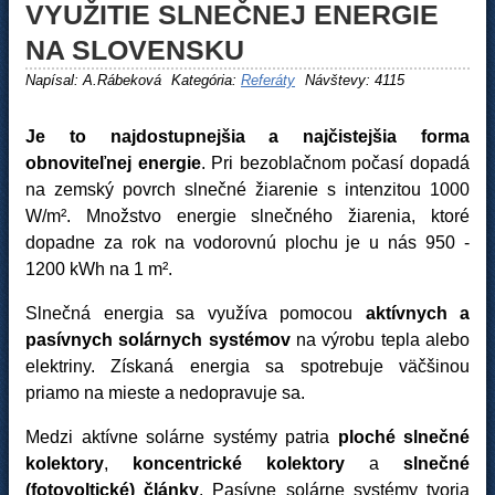
VYUŽITIE SLNEČNEJ ENERGIE
NA SLOVENSKU
Napísal:
A.Rábeková
Kategória:
Referáty
Návštevy: 4115
Je to najdostupnejšia a najčistejšia forma
obnoviteľnej energie
. Pri bezoblačnom počasí dopadá
na zemský povrch slnečné žiarenie s intenzitou 1000
W/m². Množstvo energie slnečného žiarenia, ktoré
dopadne za rok na vodorovnú plochu je u nás 950 -
1200 kWh na 1 m².
Slnečná energia sa využíva pomocou
aktívnych a
pasívnych solárnych systémov
na výrobu tepla alebo
elektriny. Získaná energia sa spotrebuje väčšinou
priamo na mieste a nedopravuje sa.
Medzi aktívne solárne systémy patria
ploché slnečné
kolektory
,
koncentrické kolektory
a
slnečné
(fotovoltické) články
. Pasívne solárne systémy tvoria