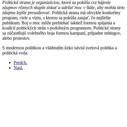
Politická strana je organizáciou, ktorá sa pokúša cez hájenie
záujmov rôznych skupín získať a udržať moc v štáte, aby mohla tieto
záujmu lepšie presadzovať.
Politická strana má obvykle konkrétny
program, ciele a víziu, s ktorou sa pokúša zaujať, čo najširšie
publikum. Boj o moc môže prebiehať taktiež formou spájania a
koalícií politických strán s podobným programom. Politické strany
sa zúčastňujú volebného boja formou kampaní, prípadne mítingov,
alebo protestov.
S modernou politikou a vládnutím úzko súvisí svetová politika a
politická veda.
Predch.
Nasl.