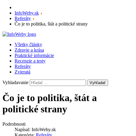
InfoWeby.sk
Referáty
Čo je to politika, štát a politické strany
Všetky články
Zdravie a krása
Praktické informácie
Recenzie a testy
Referáty
Zvieratá
Vyhladavanie
Vyhľadať
Čo je to politika, štát a
politické strany
Podrobnosti
Napísal:
InfoWeby.sk
Kategória:
Referáty