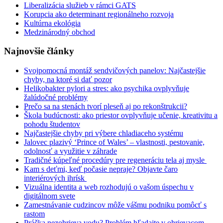
Liberalizácia služieb v rámci GATS
Korupcia ako determinant regionálneho rozvoja
Kultúrna ekológia
Medzinárodný obchod
Najnovšie články
Svojpomocná montáž sendvičových panelov: Najčastejšie
chyby, na ktoré si dať pozor
Helikobakter pylori a stres: ako psychika ovplyvňuje
žalúdočné problémy
Prečo sa na stenách tvorí pleseň aj po rekonštrukcii?
Škola budúcnosti: ako priestor ovplyvňuje učenie, kreativitu a
pohodu študentov
Najčastejšie chyby pri výbere chladiaceho systému
Jalovec plazivý ‘Prince of Wales’ – vlastnosti, pestovanie,
odolnosť a využitie v záhrade
Tradičné kúpeľné procedúry pre regeneráciu tela aj mysle
Kam s deťmi, keď počasie nepraje? Objavte čaro
interiérových ihrísk
Vizuálna identita a web rozhodujú o vašom úspechu v
digitálnom svete
Zamestnávanie cudzincov môže vášmu podniku pomôcť s
rastom
Práčka nezohrieva vodu? Problém hľadajte v ohrievacom