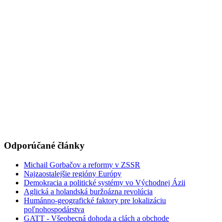
Odporúčané články
Michail Gorbačov a reformy v ZSSR
Najzaostalejšie regióny Európy
Demokracia a politické systémy vo Východnej Ázii
Aglická a holandská buržoázna revolúcia
Humánno-geografické faktory pre lokalizáciu
poľnohospodárstva
GATT - Všeobecná dohoda a clách a obchode