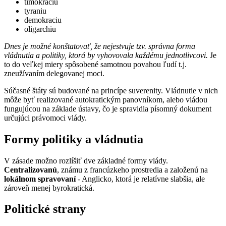
timokraciu
tyraniu
demokraciu
oligarchiu
Dnes je možné konštatovať, že nejestvuje tzv. správna forma
vládnutia a politiky, ktorá by vyhovovala každému jednotlivcovi.
Je
to do veľkej miery spôsobené samotnou povahou ľudí t.j.
zneužívaním delegovanej moci.
Súčasné štáty sú budované na princípe suverenity. Vládnutie v nich
môže byť realizované autokratickým panovníkom, alebo vládou
fungujúcou na základe ústavy, čo je spravidla písomný dokument
určujúci právomoci vlády.
Formy politiky a vládnutia
V zásade možno rozlíšiť dve základné formy vlády.
Centralizovanú
, známu z francúzkeho prostredia a založenú na
lokálnom spravovaní
- Anglicko, ktorá je relatívne slabšia, ale
zároveň menej byrokratická.
Politické strany