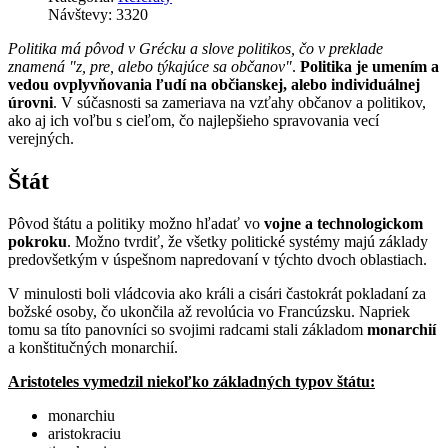
Návštevy: 3320
Politika má pôvod v Grécku a slove politikos, čo v preklade
znamená "z, pre, alebo týkajúce sa občanov"
.
Politika je umením a
vedou ovplyvňovania ľudí na občianskej, alebo individuálnej
úrovni
. V súčasnosti sa zameriava na vzťahy občanov a politikov,
ako aj ich voľbu s cieľom, čo najlepšieho spravovania vecí
verejných.
Štát
Pôvod štátu a politiky možno hľadať vo
vojne a technologickom
pokroku
. Možno tvrdiť, že všetky politické systémy majú základy
predovšetkým v úspešnom napredovaní v týchto dvoch oblastiach.
V minulosti boli vládcovia ako králi a cisári častokrát pokladaní za
božské osoby, čo ukončila až revolúcia vo Francúzsku. Napriek
tomu sa títo panovníci so svojimi radcami stali základom
monarchií
a konštitučných monarchií.
Aristoteles vymedzil niekoľko základných typov štátu:
monarchiu
aristokraciu