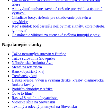
telese
Ako vybrať správne stavebné riešenie pre rýchlu a úspornú
výstavbu
Chladiace boxy: riešenia pre skladovanie potravín a
prevádzky
Keď žalúdok bolí častejšie než by mal: signály, ktoré netreba
ignorovať
Odstránenie vlhkosti zo stien: aké riešenia fungujú v praxi
Najčítanejšie články
Ťažba nerastných surovín v Európe
Ťažba surovín na Slovensku
Náboženská štruktúra Ázie
Mentálna retardácia
Banskobystrický kraj
Trenčiansky kraj
Detská kresba, vývin a význam detskej kresby, diagnostická
funkcia kresby
Problém chudoby v Afrike
Čo je to film?
Rasová štruktúra obyvateľstva
Vidiecke sídla na Slovensku
Textilný a odevný priemysel na Slovensku