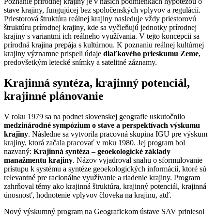
Poznanie prírodnej krajiny je v našich podmienkach hypotézou o
stave krajiny, fungujúcej bez spoločenských vplyvov a regulácií.
Priestorová štruktúra reálnej krajiny nasleduje vždy priestorovú
štruktúru prírodnej krajiny, kde sa vyčleňujú jednotky prírodnej
krajiny s variantmi ich reálneho využívania. V tejto koncepcii sa
prírodná krajina prepája s kultúrnou. K poznaniu reálnej kultúrnej
krajiny významne prispeli údaje
diaľkového prieskumu Zeme
,
predovšetkým letecké snímky a satelitné záznamy.
Krajinná syntéza, krajinný potenciál,
krajinné plánovanie
V roku 1979 sa na podnet slovenskej geografie uskutočnilo
medzinárodné sympózium o stave a perspektívach výskumu
krajiny
. Následne sa vytvorila pracovná skupina IGU pre výskum
krajiny, ktorá začala pracovať v roku 1980. Jej program bol
nazvaný:
Krajinná syntéza – geoekologické základy
manažmentu krajiny
. Názov vyjadroval snahu o sformulovanie
prístupu k systému a syntéze geoekologických informácií, ktoré sú
relevantné pre racionálne využívanie a riadenie krajiny. Program
zahrňoval témy ako krajinná štruktúra, krajinný potenciál, krajinná
únosnosť, hodnotenie vplyvov človeka na krajinu, atď.
Nový výskumný program na Geografickom ústave SAV priniesol