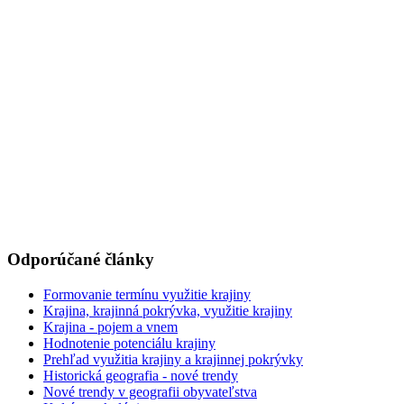
Odporúčané články
Formovanie termínu využitie krajiny
Krajina, krajinná pokrývka, využitie krajiny
Krajina - pojem a vnem
Hodnotenie potenciálu krajiny
Prehľad využitia krajiny a krajinnej pokrývky
Historická geografia - nové trendy
Nové trendy v geografii obyvateľstva