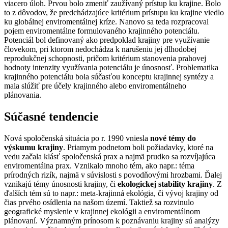
viacero úloh. Prvou bolo zmeniť zaužívaný prístup ku krajine. Bolo
to z dôvodov, že predchádzajúce kritérium prístupu ku krajine viedlo
ku globálnej enviromentálnej kríze. Nanovo sa teda rozpracoval
pojem enviromentálne formulovaného krajinného potenciálu.
Potenciál bol definovaný ako predpoklad krajiny pre využívanie
človekom, pri ktorom nedochádza k narušeniu jej dlhodobej
reprodukčnej schopnosti, pričom kritérium stanovenia prahovej
hodnoty intenzity využívania potenciálu je únosnosť. Problematika
krajinného potenciálu bola súčasťou konceptu krajinnej syntézy a
mala slúžiť pre účely krajinného alebo enviromentálneho
plánovania.
Súčasné tendencie
Nová spoločenská situácia po r. 1990 vniesla
nové témy do
výskumu krajiny
. Priamym podnetom boli požiadavky, ktoré na
vedu začala klásť spoločenská prax a najmä prudko sa rozvíjajúca
enviromentálna prax. Vznikalo mnoho tém, ako napr.: téma
prírodných rizík, najmä v súvislosti s povodňovými hrozbami. Ďalej
vznikajú témy únosnosti krajiny, či
ekologickej stability krajiny
. Z
ďalších tém sú to napr.: meta-krajinná ekológia, či vývoj krajiny od
čias prvého osídlenia na našom území. Taktiež sa rozvinulo
geografické myslenie v krajinnej ekológii a enviromentálnom
plánovaní. Významným prínosom k poznávaniu krajiny sú analýzy