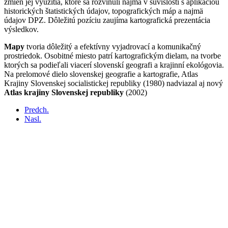
zmien jej využitia, ktoré sa rozvinuli najmä v súvislosti s aplikáciou
historických štatistických údajov, topografických máp a najmä
údajov DPZ. Dôležitú pozíciu zaujíma kartografická prezentácia
výsledkov.
Mapy
tvoria dôležitý a efektívny vyjadrovací a komunikačný
prostriedok. Osobitné miesto patrí kartografickým dielam, na tvorbe
ktorých sa podieľali viacerí slovenskí geografi a krajinní ekológovia.
Na prelomové dielo slovenskej geografie a kartografie, Atlas
Krajiny Slovenskej socialistickej republiky (1980) nadviazal aj nový
Atlas krajiny Slovenskej republiky
(2002)
Predch.
Nasl.