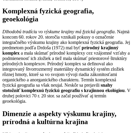
Komplexná fyzická geografia,
geoekológia
Dlhodobú tradíciu vo výskume krajiny má fyzická geografia
. Najmä
koncom 60. rokov 20. storočia vznikali pokusy o označenie
integračného výskumu krajiny ako komplexná fyzická geografia. Jej
predmetom podľa Drdoša (1972) mal byť
prírodný krajinný
komplex
a mala skúmať prírodné komplexy cez vzájomné vzťahy a
podmienenosť ich zložiek a tiež mala skúmať priestorové štruktúry
prírodných komplexov. Prírodný komplex sa definoval ako
integrovaný štvorrozmerný materiálny dynamický systém zložiek
rôznej hmoty, ktoré sa vo svojom vývoji riadia zákonitosťami
organického a anorganického charakteru. Termín komplexná
fyzická geografia sa však neujal. Neskôr sa prejavili
snahy
stotožniť komplexnú fyzickú geografiu s krajinnou ekológiou
. V
druhej polovici 70 r. 20 stor. sa začal používať aj termín
geoekológia.
Dimenzie a aspekty výskumu krajiny,
prírodná a kultúrna krajina