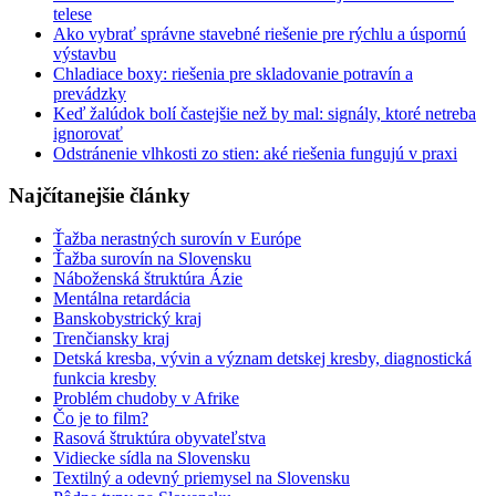
telese
Ako vybrať správne stavebné riešenie pre rýchlu a úspornú
výstavbu
Chladiace boxy: riešenia pre skladovanie potravín a
prevádzky
Keď žalúdok bolí častejšie než by mal: signály, ktoré netreba
ignorovať
Odstránenie vlhkosti zo stien: aké riešenia fungujú v praxi
Najčítanejšie články
Ťažba nerastných surovín v Európe
Ťažba surovín na Slovensku
Náboženská štruktúra Ázie
Mentálna retardácia
Banskobystrický kraj
Trenčiansky kraj
Detská kresba, vývin a význam detskej kresby, diagnostická
funkcia kresby
Problém chudoby v Afrike
Čo je to film?
Rasová štruktúra obyvateľstva
Vidiecke sídla na Slovensku
Textilný a odevný priemysel na Slovensku