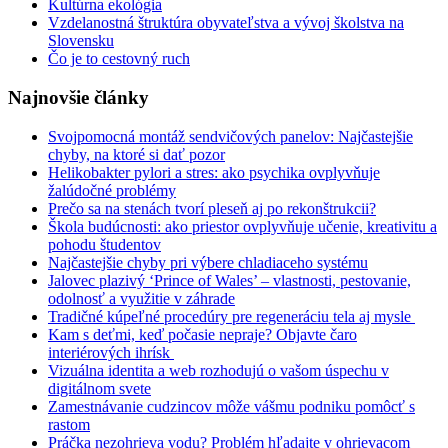
Kultúrna ekológia
Vzdelanostná štruktúra obyvateľstva a vývoj školstva na
Slovensku
Čo je to cestovný ruch
Najnovšie články
Svojpomocná montáž sendvičových panelov: Najčastejšie
chyby, na ktoré si dať pozor
Helikobakter pylori a stres: ako psychika ovplyvňuje
žalúdočné problémy
Prečo sa na stenách tvorí pleseň aj po rekonštrukcii?
Škola budúcnosti: ako priestor ovplyvňuje učenie, kreativitu a
pohodu študentov
Najčastejšie chyby pri výbere chladiaceho systému
Jalovec plazivý ‘Prince of Wales’ – vlastnosti, pestovanie,
odolnosť a využitie v záhrade
Tradičné kúpeľné procedúry pre regeneráciu tela aj mysle
Kam s deťmi, keď počasie nepraje? Objavte čaro
interiérových ihrísk
Vizuálna identita a web rozhodujú o vašom úspechu v
digitálnom svete
Zamestnávanie cudzincov môže vášmu podniku pomôcť s
rastom
Práčka nezohrieva vodu? Problém hľadajte v ohrievacom