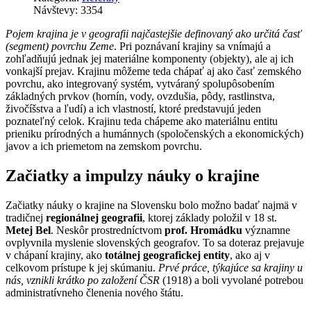
Návštevy: 3354
Pojem krajina je v geografii najčastejšie definovaný ako určitá časť
(segment) povrchu Zeme
. Pri poznávaní krajiny sa vnímajú a
zohľadňujú jednak jej materiálne komponenty (objekty), ale aj ich
vonkajší prejav. Krajinu môžeme teda chápať aj ako časť zemského
povrchu, ako integrovaný systém, vytváraný spolupôsobením
základných prvkov (hornín, vody, ovzdušia, pôdy, rastlinstva,
živočíšstva a ľudí) a ich vlastností, ktoré predstavujú jeden
poznateľný celok. Krajinu teda chápeme ako materiálnu entitu
prieniku prírodných a humánnych (spoločenských a ekonomických)
javov a ich priemetom na zemskom povrchu.
Začiatky a impulzy náuky o krajine
Začiatky náuky o krajine na Slovensku bolo možno badať najmä v
tradičnej
regionálnej geografii
, ktorej základy položil v 18 st.
Metej Bel
. Neskôr prostredníctvom
prof. Hromádku
významne
ovplyvnila myslenie slovenských geografov. To sa doteraz prejavuje
v chápaní krajiny, ako
totálnej geografickej entity
, ako aj v
celkovom prístupe k jej skúmaniu.
Prvé práce, týkajúce sa krajiny u
nás, vznikli krátko po založení ČSR
(1918) a boli vyvolané potrebou
administratívneho členenia nového štátu.