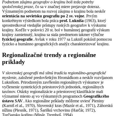
Podnetom záujmu geografov o krajinu boli teda potreby
spoločenskej praxe
, čo sa v značnej miere prejavuje doteraz.
Významným podnetom na rozvoj záujmu o krajinu bola neskôr
orientácia na sovietsku geografiu po 2 sv. vojne
. Prvým
konkrétnym výsledkom bola práca
prof. Lukniša
(1963), ktorý
sprostredkoval vtedajšie prístupy ruských geografov k výskumu
krajiny. Keďže v polovici 20 st. bol v humánnej geografii výskum
krajiny zamietnutý, krajina sa stala predmetom takmer výlučne
fyzickej geografie
. Avšak v roku 1977 sa Lukniš pokúsil pomocou
fyzicko a humánno geografických analýz charakterizovať krajinu.
Regionalizačné trendy a regionálne
príklady
V slovenskej geografii má silnú tradíciu regionálno-geografické
myslenie
, založené predovšetkým Hromádkom a neskôr rozvíjanom
Luknišom. Prirodzeným zavŕšením regionálnych výskumov je
vyčlenenie syntetických priestorových jednotiek, regionálnych
taxónov. Otázky regionalizácie a priestorovej klasifikácie mali
významné miesto aj vo výskumných programoch
Geografikcého
ústavu SAV
. Ako regionálne príklady môžeme uviesť Pieniny
(Karniš el al., 1970), Slovenský kras (Mazúr et al., 1971), Záhorskú
nížinu (Plesník, 1971), Šariškú vrchovinu (Harčár, 1972),
Turčiansku kotlinu (Minár, Tremboš, 1994)