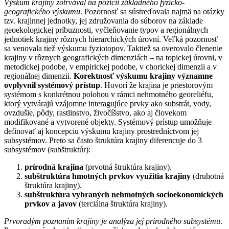
Výskum krajiny zotrvával na pozícii základného fyzicko-
geografického výskumu
. Pozornosť sa sústreďovala najmä na otázky
tzv. krajinnej jednotky, jej združovania do súborov na základe
geoekologickej príbuznosti, vyčleňovanie typov a regionálnych
jednotiek krajiny rôznych hierarchických úrovní. Veľká pozornosť
sa venovala tiež výskumu fyziotopov. Taktiež sa overovalo členenie
krajiny v rôznych geografických dimenziách – na topickej úrovni, v
metodickej podobe, v empirickej podobe, v chorickej dimenzii a v
regionálnej dimenzii.
Korektnosť výskumu krajiny významne
ovplyvnil systémový prístup
. Hovorí že krajina je priestorovým
systémom s konkrétnou polohou v rámci nehmotného georeliéfu,
ktorý vytvárajú vzájomne interagujúce prvky ako substrát, vody,
ovzdušie, pôdy, rastlinstvo, živočíšstvo, ako aj človekom
modifikované a vytvorené objekty. Systémový prístup umožňuje
definovať aj koncepciu výskumu krajiny prostredníctvom jej
subsystémov. Preto sa často štruktúra krajiny diferencuje do 3
subsystémov (subštruktúr):
prírodná krajina
(prvotná štruktúra krajiny).
subštruktúra hmotných prvkov využitia krajiny
(druhotná
štruktúra krajiny).
subštruktúra vybraných nehmotných socioekonomických
prvkov a javov
(terciálna štruktúra krajiny).
Prvoradým poznaním krajiny je analýza jej prírodného subsystému
.