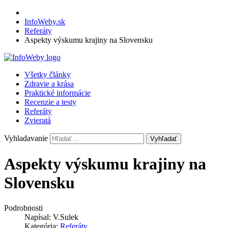
InfoWeby.sk
Referáty
Aspekty výskumu krajiny na Slovensku
Všetky články
Zdravie a krása
Praktické informácie
Recenzie a testy
Referáty
Zvieratá
Vyhladavanie
Vyhľadať
Aspekty výskumu krajiny na
Slovensku
Podrobnosti
Napísal:
V.Sulek
Kategória:
Referáty