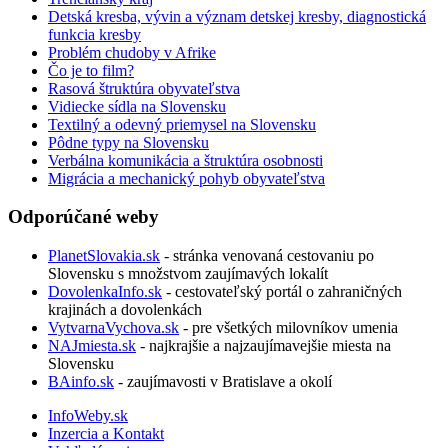
Detská kresba, vývin a význam detskej kresby, diagnostická
funkcia kresby
Problém chudoby v Afrike
Čo je to film?
Rasová štruktúra obyvateľstva
Vidiecke sídla na Slovensku
Textilný a odevný priemysel na Slovensku
Pôdne typy na Slovensku
Verbálna komunikácia a štruktúra osobnosti
Migrácia a mechanický pohyb obyvateľstva
Odporúčané weby
PlanetSlovakia.sk
- stránka venovaná cestovaniu po
Slovensku s množstvom zaujímavých lokalít
DovolenkaInfo.sk
- cestovateľský portál o zahraničných
krajinách a dovolenkách
VytvarnaVychova.sk
- pre všetkých milovníkov umenia
NAJmiesta.sk
- najkrajšie a najzaujímavejšie miesta na
Slovensku
BAinfo.sk
- zaujímavosti v Bratislave a okolí
InfoWeby.sk
Inzercia a Kontakt