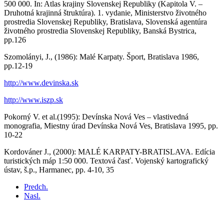
500 000. In: Atlas krajiny Slovenskej Republiky (Kapitola V. –
Druhotná krajinná štruktúra). 1. vydanie, Ministerstvo životného
prostredia Slovenskej Republiky, Bratislava, Slovenská agentúra
životného prostredia Slovenskej Republiky, Banská Bystrica,
pp.126
Szomolányi, J., (1986): Malé Karpaty. Šport, Bratislava 1986,
pp.12-19
http://www.devinska.sk
http://www.iszp.sk
Pokorný V. et al.(1995): Devínska Nová Ves – vlastivedná
monografia, Miestny úrad Devínska Nová Ves, Bratislava 1995, pp.
10-22
Kordováner J., (2000): MALÉ KARPATY-BRATISLAVA. Edícia
turistických máp 1:50 000. Textová časť. Vojenský kartografický
ústav, š.p., Harmanec, pp. 4-10, 35
Predch.
Nasl.