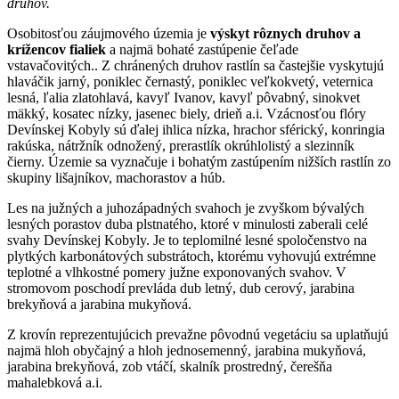
druhov.
Osobitosťou záujmového územia je
výskyt rôznych druhov a
krížencov fialiek
a najmä bohaté zastúpenie čeľade
vstavačovitých.. Z chránených druhov rastlín sa častejšie vyskytujú
hlaváčik jarný, poniklec černastý, poniklec veľkokvetý, veternica
lesná, ľalia zlatohlavá, kavyľ Ivanov, kavyľ pôvabný, sinokvet
mäkký, kosatec nízky, jasenec biely, drieň a.i. Vzácnosťou flóry
Devínskej Kobyly sú ďalej ihlica nízka, hrachor sférický, konringia
rakúska, nátržník odnožený, prerastlík okrúhlolistý a slezinník
čierny. Územie sa vyznačuje i bohatým zastúpením nižších rastlín zo
skupiny lišajníkov, machorastov a húb.
Les na južných a juhozápadných svahoch je zvyškom bývalých
lesných porastov duba plstnatého, ktoré v minulosti zaberali celé
svahy Devínskej Kobyly. Je to teplomilné lesné spoločenstvo na
plytkých karbonátových substrátoch, ktorému vyhovujú extrémne
teplotné a vlhkostné pomery južne exponovaných svahov. V
stromovom poschodí prevláda dub letný, dub cerový, jarabina
brekyňová a jarabina mukyňová.
Z krovín reprezentujúcich prevažne pôvodnú vegetáciu sa uplatňujú
najmä hloh obyčajný a hloh jednosemenný, jarabina mukyňová,
jarabina brekyňová, zob vtáčí, skalník prostredný, čerešňa
mahalebková a.i.