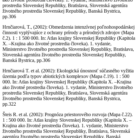
prostredia Slovenskej Republiky, Bratislava, Slovenská agentúra
životného prostredia Slovenskej Republiky, Banská Bystrica,
pp.306
Hrnčiarová, T., (2002): Obmedzenia intenzívnej poľnohospodárskej
činnosti vyplývajúce z ochrany prírody a prírodných zdrojov (Mapa
č.2). 1 : 1 500 000. In: Atlas krajiny Slovenskej Republiky (Kapitola
X. –Krajina ako životné prostredia človeka). 1. vydanie,
Ministerstvo životného prostredia Slovenskej Republiky, Bratislava,
Slovenská agentúra životného prostredia Slovenskej Republiky,
Banská Bystrica, pp.306
Hrnčiarová T. et al. (2002): Ekologická únosnosť súčasného vyžitia
územia podľa typov abiotických komplexov (Mapa č.19). 1 : 500
000. In: Atlas krajiny Slovenskej Republiky (Kapitola X. –Krajina
ako životné prostredia človeka). 1. vydanie, Ministerstvo životného
prostredia Slovenskej Republiky, Bratislava, Slovenská agentúra
životného prostredia Slovenskej Republiky, Banská Bystrica,
pp.322
Šteis R. et al. (2002): Prognóza priestorového rozvoja (Mapa č.22).
1 : 500 000. In: Atlas krajiny Slovenskej Republiky (Kapitola X. –
Krajina ako životné prostredia človeka). 1. vydanie, Ministerstvo
životného prostredia Slovenskej Republiky, Bratislava, Slovenská
agentúra životného prostredia Slovenskej Republiky, Banská