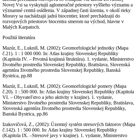
Novej Vsi sa vyskytujú aglomeračné priestory vyššieho významu a
významné centrá osídlenia. V západnej časti územia, v okolí rieky
Moravy sa nachádzajú jadrá biocentier, ktoré prechádzajú do
rozvojových priestorov biocentra smerom na východ, hlavne v
Malých Karpatoch.
Použitá literatúra
Mazúr, E., Lukniš, M. (2002): Geomorfologické jednotky (Mapa
č.21). 1 : 1 000 000. In: Atlas krajiny Slovenskej Republiky
(Kapitola IV. – Prvotná krajinná štruktúra). 1. vydanie, Ministerstvo
životného prostredia Slovenskej Republiky, Bratislava, Slovenská
agentúra životného prostredia Slovenskej Republiky, Banská
Bystrica, pp.88
Mazúr, E., Lukniš, M. (2002): Geomorfologické pomery (Mapa
č.20). 1 : 500 000. In: Atlas krajiny Slovenskej Republiky (Kapitola
VI. – Obyvateľstvo a jeho aktivity v krajine). 1. vydanie,
Ministerstvo životného prostredia Slovenskej Republiky, Bratislava,
Slovenská agentúra životného prostredia Slovenskej Republiky,
Banská Bystrica, pp.86
Izakovičová, Z., (2002): Územný systém stresových faktorov (Mapa
č.142). 1 : 500 000. In: Atlas krajiny Slovenskej Republiky
(Kapitola IX. –Stresové javy v krajine). 1. vydanie, Ministerstvo