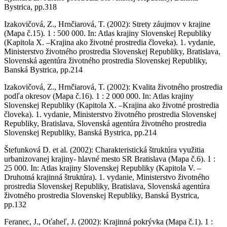
Bystrica, pp.318
Izakovičová, Z., Hrnčiarová, T. (2002): Strety záujmov v krajine
(Mapa č.15). 1 : 500 000. In: Atlas krajiny Slovenskej Republiky
(Kapitola X. –Krajina ako životné prostredia človeka). 1. vydanie,
Ministerstvo životného prostredia Slovenskej Republiky, Bratislava,
Slovenská agentúra životného prostredia Slovenskej Republiky,
Banská Bystrica, pp.214
Izakovičová, Z., Hrnčiarová, T. (2002): Kvalita životného prostredia
podľa okresov (Mapa č.16). 1 : 2 000 000. In: Atlas krajiny
Slovenskej Republiky (Kapitola X. –Krajina ako životné prostredia
človeka). 1. vydanie, Ministerstvo životného prostredia Slovenskej
Republiky, Bratislava, Slovenská agentúra životného prostredia
Slovenskej Republiky, Banská Bystrica, pp.214
Štefunková D. et al. (2002): Charakteristická štruktúra využitia
urbanizovanej krajiny- hlavné mesto SR Bratislava (Mapa č.6). 1 :
25 000. In: Atlas krajiny Slovenskej Republiky (Kapitola V. –
Druhotná krajinná štruktúra). 1. vydanie, Ministerstvo životného
prostredia Slovenskej Republiky, Bratislava, Slovenská agentúra
životného prostredia Slovenskej Republiky, Banská Bystrica,
pp.132
Feranec, J., Oťaheľ, J. (2002): Krajinná pokrývka (Mapa č.1). 1 :