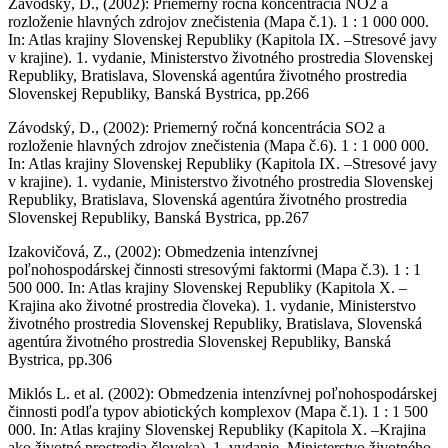
Závodský, D., (2002): Priemerný ročná koncentrácia NO2 a
rozloženie hlavných zdrojov znečistenia (Mapa č.1). 1 : 1 000 000.
In: Atlas krajiny Slovenskej Republiky (Kapitola IX. –Stresové javy
v krajine). 1. vydanie, Ministerstvo životného prostredia Slovenskej
Republiky, Bratislava, Slovenská agentúra životného prostredia
Slovenskej Republiky, Banská Bystrica, pp.266
Závodský, D., (2002): Priemerný ročná koncentrácia SO2 a
rozloženie hlavných zdrojov znečistenia (Mapa č.6). 1 : 1 000 000.
In: Atlas krajiny Slovenskej Republiky (Kapitola IX. –Stresové javy
v krajine). 1. vydanie, Ministerstvo životného prostredia Slovenskej
Republiky, Bratislava, Slovenská agentúra životného prostredia
Slovenskej Republiky, Banská Bystrica, pp.267
Izakovičová, Z., (2002): Obmedzenia intenzívnej
poľnohospodárskej činnosti stresovými faktormi (Mapa č.3). 1 : 1
500 000. In: Atlas krajiny Slovenskej Republiky (Kapitola X. –
Krajina ako životné prostredia človeka). 1. vydanie, Ministerstvo
životného prostredia Slovenskej Republiky, Bratislava, Slovenská
agentúra životného prostredia Slovenskej Republiky, Banská
Bystrica, pp.306
Miklós L. et al. (2002): Obmedzenia intenzívnej poľnohospodárskej
činnosti podľa typov abiotických komplexov (Mapa č.1). 1 : 1 500
000. In: Atlas krajiny Slovenskej Republiky (Kapitola X. –Krajina
ako životné prostredia človeka). 1. vydanie, Ministerstvo životného