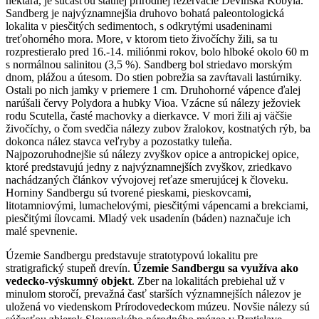
hektára, je súčasťou štátnej prírodnej rezervácie Devínska Kobyla.
Sandberg je najvýznamnejšia druhovo bohatá paleontologická
lokalita v piesčitých sedimentoch, s odkrytými usadeninami
treťohorného mora. More, v ktorom tieto živočíchy žili, sa tu
rozprestieralo pred 16.-14. miliónmi rokov, bolo hlboké okolo 60 m
s normálnou salinitou (3,5 %). Sandberg bol striedavo morským
dnom, plážou a útesom. Do stien pobrežia sa zavŕtavali lastúrniky.
Ostali po nich jamky v priemere 1 cm. Druhohorné vápence ďalej
narúšali červy Polydora a hubky Vioa. Vzácne sú nálezy ježoviek
rodu Scutella, časté machovky a dierkavce. V mori žili aj väčšie
živočíchy, o čom svedčia nálezy zubov žralokov, kostnatých rýb, ba
dokonca nález stavca veľryby a pozostatky tuleňa.
Najpozoruhodnejšie sú nálezy zvyškov opice a antropickej opice,
ktoré predstavujú jedny z najvýznamnejších zvyškov, zriedkavo
nachádzaných článkov vývojovej reťaze smerujúcej k človeku.
Horniny Sandbergu sú tvorené pieskami, pieskovcami,
litotamniovými, lumachelovými, piesčitými vápencami a brekciami,
piesčitými ílovcami. Mladý vek usadenín (báden) naznačuje ich
malé spevnenie.
Územie Sandbergu predstavuje stratotypovú lokalitu pre
stratigrafický stupeň drevín.
Územie Sandbergu sa využíva ako
vedecko-výskumný objekt
. Zber na lokalitách prebiehal už v
minulom storočí, prevažná časť starších významnejších nálezov je
uložená vo viedenskom Prírodovedeckom múzeu. Novšie nálezy sú