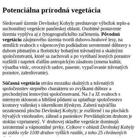
Potenciálna prírodná vegetácia
Sledované územie Devínskej Kobyly predstavuje výbežok teplo-a
suchomilnej vegetácie panónskej oblasti. Osobitné postavenie
územia vyplýva aj z fytogeografického začlenenia.
Pôvodnú
vegetáciu
záujmového územia tvorili dubovo-hrabové lesy, na
strmších svahoch s vápencovým podkladom xerotermné dúbravy s
dubom plstnatým a floristicky bohatými trávnatými a skalnými
spoločenstvami, ktoré sa zachovali a po vyrúbaní lesných porastov
rozšírili i napriek ďalším antropickým zásahom (zmena kultúr,
výsadba viníc, ovocných sadov, pasenie, vypaľovanie trávnatých
porastov, zalesňovanie).
Súčasná vegetácia
utvára mozaiku skalných a trávnatých
spoločenstiev stepného charakteru so zvyškami dúbrav a
prechodnými lemovými spoločenstvami. Na J a JZ svahoch s
miernym sklonom a hlbšími pôdami sa uplatňuje spoločenstvo
kostravy valleskej s iskerníkom ilýrskym. Zaberá najväčšiu
nezalesnenú plochu Devínskej Kobyly; je rozšírené i na plochách
bývalých vinohradov, záhrad a pasienkov Prevládajúcim druhom je
stoklas vzpriamený. V druhovej skladbe vegetácie dominujú
xerotermné a vápnomilné prvky.
Celkove v oblasti Devínskej Kobyly
sa zistilo vyše 1100 druhov vyšších rastlín, z toho 25 chránených