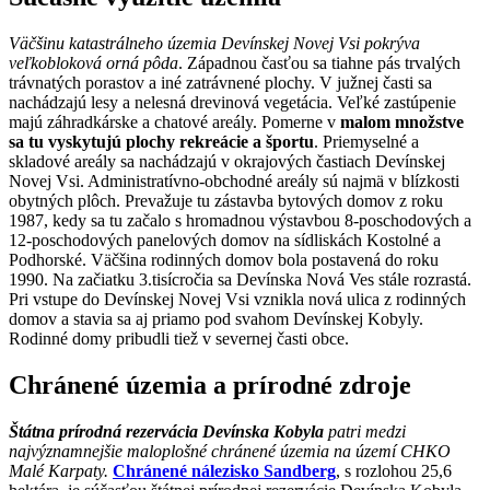
Väčšinu katastrálneho územia Devínskej Novej Vsi pokrýva
veľkobloková orná pôda
. Západnou časťou sa tiahne pás trvalých
trávnatých porastov a iné zatrávnené plochy. V južnej časti sa
nachádzajú lesy a nelesná drevinová vegetácia. Veľké zastúpenie
majú záhradkárske a chatové areály. Pomerne v
malom množstve
sa tu vyskytujú plochy rekreácie a športu
. Priemyselné a
skladové areály sa nachádzajú v okrajových častiach Devínskej
Novej Vsi. Administratívno-obchodné areály sú najmä v blízkosti
obytných plôch. Prevažuje tu zástavba bytových domov z roku
1987, kedy sa tu začalo s hromadnou výstavbou 8-poschodových a
12-poschodových panelových domov na sídliskách Kostolné a
Podhorské. Väčšina rodinných domov bola postavená do roku
1990. Na začiatku 3.tisícročia sa Devínska Nová Ves stále rozrastá.
Pri vstupe do Devínskej Novej Vsi vznikla nová ulica z rodinných
domov a stavia sa aj priamo pod svahom Devínskej Kobyly.
Rodinné domy pribudli tiež v severnej časti obce.
Chránené územia a prírodné zdroje
Štátna prírodná rezervácia Devínska Kobyla
patri medzi
najvýznamnejšie maloplošné chránené územia na území CHKO
Malé Karpaty.
Chránené nálezisko Sandberg
, s rozlohou 25,6