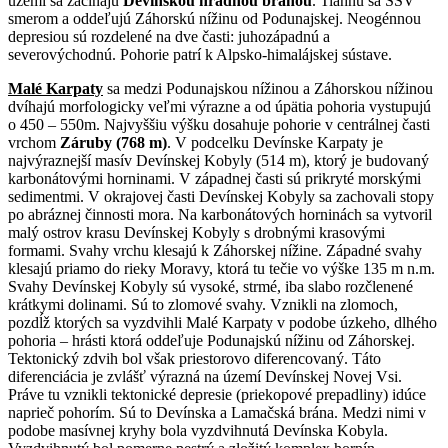
území sa začínajú
Devínskou hradnou bránou
. Tiahnu sa SSV
smerom a oddeľujú Záhorskú nížinu od Podunajskej. Neogénnou
depresiou sú rozdelené na dve časti: juhozápadnú a
severovýchodnú. Pohorie patrí k Alpsko-himalájskej sústave.
Malé Karpaty
sa medzi Podunajskou nížinou a Záhorskou nížinou
dvíhajú morfologicky veľmi výrazne a od úpätia pohoria vystupujú
o 450 – 550m. Najvyššiu výšku dosahuje pohorie v centrálnej časti
vrchom
Záruby (768 m)
. V podcelku Devínske Karpaty je
najvýraznejší masív Devínskej Kobyly (514 m), ktorý je budovaný
karbonátovými horninami. V západnej časti sú prikryté morskými
sedimentmi. V okrajovej časti Devínskej Kobyly sa zachovali stopy
po abráznej činnosti mora. Na karbonátových horninách sa vytvoril
malý ostrov krasu Devínskej Kobyly s drobnými krasovými
formami. Svahy vrchu klesajú k Záhorskej nížine. Západné svahy
klesajú priamo do rieky Moravy, ktorá tu tečie vo výške 135 m n.m.
Svahy Devínskej Kobyly sú vysoké, strmé, iba slabo rozčlenené
krátkymi dolinami. Sú to zlomové svahy. Vznikli na zlomoch,
pozdĺž ktorých sa vyzdvihli Malé Karpaty v podobe úzkeho, dlhého
pohoria – hrásti ktorá oddeľuje Podunajskú nížinu od Záhorskej.
Tektonický zdvih bol však priestorovo diferencovaný. Táto
diferenciácia je zvlášť výrazná na území Devínskej Novej Vsi.
Práve tu vznikli tektonické depresie (priekopové prepadliny) idúce
naprieč pohorím. Sú to Devínska a Lamačská brána. Medzi nimi v
podobe masívnej kryhy bola vyzdvihnutá Devínska Kobyla.