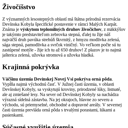
Živočíšstvo
Z významných lesostepných oblastí má štátna prírodná rezervácia
Devínska Kobyla špecifické postavenie v rámci Malých Karpát.
Známa je
výskytom teplomilných druhov živočíchov
, z mäkkýšov
je takýmto predstaviteľom zebrovka stepná, ďalej tu žije náš
najväčší druh pavúka strehúň škvrnitý, z hmyzu modlivka zelená,
sága stepná, pamodlivka a svrčok viničný. Vo veľkom počte sú tu
zastúpené motýle - žije ich tu až 650 druhov! Z plazov je to najmä
jašterica zelená, užovka stromová a užovka hladká.
Krajinná pokrývka
Väčšinu územia Devínskej Novej Vsi pokrýva orná pôda
.
Vypĺňa najmä východnú časť. V Južnej časti územia, v oblasti
Devínskej Kobyly, sa vyskytujú kroviny, prirodzené lúky, listnaté,
ale aj zmiešané lesy. Na sever od Devínskej Kobyly sa nachádza
výrazná sídelná zástavba. Na jej okrajoch, hlavne zo severu a
východu, sú priemyselné, obchodné a dopravné areály. V severnej
časti územia prevláda orná pôda s trvalými porastami, lúkami a
pasienkami.
Súčasné využitie územia