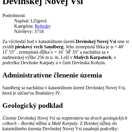
Devínskej Novej Vsi
Podrobnosti
Napísal:
I.Zigová
Kategória:
Referáty
Návštevy: 3718
Za východzí bod v katastrálnom území
Devínskej Novej Vsi
sme si
zvolili
pieskový vrch Sandberg
. Jeho zemepisná šírka je φ = 48˚
11́́́́́' 55'' , zemepisná dĺžka ́́́λ = 16˚ 58́́́́́' 35'' a nachádza sa v
nadmorskej výške 256 m n. m. Leží v
Malých Karpatoch
, v
podcelku Devínske Karpaty a v časti Devínska Kobyla.
Administratívne členenie územia
Sandberg sa nachádza v katastrálnom území Devínskej Novej Vsi,
ktorá je súčasťou Bratislavy IV.
Geologický podklad
Územie Devínskej Novej Vsi sa rozprestiera na dvoch geologických
celkoch – Borská nížina a Malé Karpaty
. Z Borskej nížiny do
katastrálneho územia Devínskej Novej Vsi zasahujú podcelky: