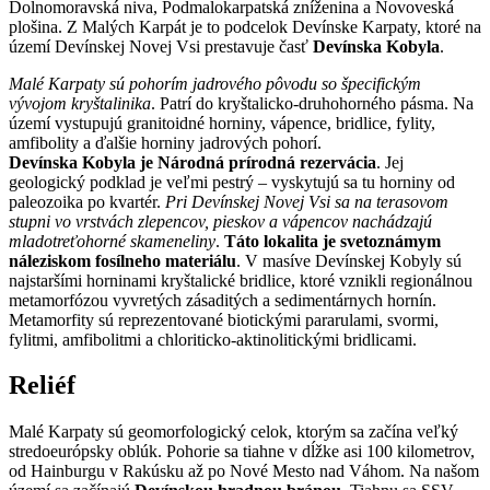
Dolnomoravská niva, Podmalokarpatská zníženina a Novoveská
plošina. Z Malých Karpát je to podcelok Devínske Karpaty, ktoré na
území Devínskej Novej Vsi prestavuje časť
Devínska Kobyla
.
Malé Karpaty sú pohorím jadrového pôvodu so špecifickým
vývojom kryštalinika
. Patrí do kryštalicko-druhohorného pásma. Na
území vystupujú granitoidné horniny, vápence, bridlice, fylity,
amfibolity a ďalšie horniny jadrových pohorí.
Devínska Kobyla je Národná prírodná rezervácia
. Jej
geologický podklad je veľmi pestrý – vyskytujú sa tu horniny od
paleozoika po kvartér.
Pri Devínskej Novej Vsi sa na terasovom
stupni vo vrstvách zlepencov, pieskov a vápencov nachádzajú
mladotreťohorné skameneliny
.
Táto lokalita je svetoznámym
náleziskom fosílneho materiálu
. V masíve Devínskej Kobyly sú
najstaršími horninami kryštalické bridlice, ktoré vznikli regionálnou
metamorfózou vyvretých zásaditých a sedimentárnych hornín.
Metamorfity sú reprezentované biotickými pararulami, svormi,
fylitmi, amfibolitmi a chloriticko-aktinolitickými bridlicami.
Reliéf
Malé Karpaty sú geomorfologický celok, ktorým sa začína veľký
stredoeurópsky oblúk. Pohorie sa tiahne v dĺžke asi 100 kilometrov,
od Hainburgu v Rakúsku až po Nové Mesto nad Váhom. Na našom