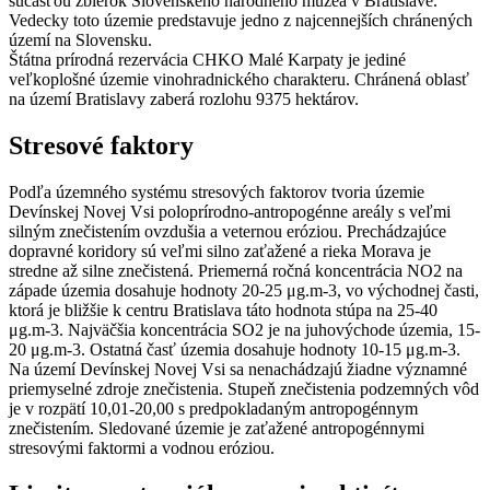
súčasťou zbierok Slovenského národného múzea v Bratislave.
Vedecky toto územie predstavuje jedno z najcennejších chránených
území na Slovensku.
Štátna prírodná rezervácia CHKO Malé Karpaty je jediné
veľkoplošné územie vinohradnického charakteru. Chránená oblasť
na území Bratislavy zaberá rozlohu 9375 hektárov.
Stresové faktory
Podľa územného systému stresových faktorov tvoria územie
Devínskej Novej Vsi poloprírodno-antropogénne areály s veľmi
silným znečistením ovzdušia a veternou eróziou. Prechádzajúce
dopravné koridory sú veľmi silno zaťažené a rieka Morava je
stredne až silne znečistená. Priemerná ročná koncentrácia NO2 na
západe územia dosahuje hodnoty 20-25 μg.m-3, vo východnej časti,
ktorá je bližšie k centru Bratislava táto hodnota stúpa na 25-40
μg.m-3. Najväčšia koncentrácia SO2 je na juhovýchode územia, 15-
20 μg.m-3. Ostatná časť územia dosahuje hodnoty 10-15 μg.m-3.
Na území Devínskej Novej Vsi sa nenachádzajú žiadne významné
priemyselné zdroje znečistenia. Stupeň znečistenia podzemných vôd
je v rozpätí 10,01-20,00 s predpokladaným antropogénnym
znečistením. Sledované územie je zaťažené antropogénnymi
stresovými faktormi a vodnou eróziou.