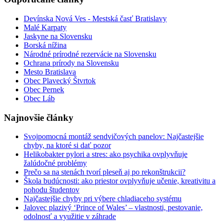
Devínska Nová Ves - Mestská časť Bratislavy
Malé Karpaty
Jaskyne na Slovensku
Borská nížina
Národné prírodné rezervácie na Slovensku
Ochrana prírody na Slovensku
Mesto Bratislava
Obec Plavecký Štvrtok
Obec Pernek
Obec Láb
Najnovšie články
Svojpomocná montáž sendvičových panelov: Najčastejšie
chyby, na ktoré si dať pozor
Helikobakter pylori a stres: ako psychika ovplyvňuje
žalúdočné problémy
Prečo sa na stenách tvorí pleseň aj po rekonštrukcii?
Škola budúcnosti: ako priestor ovplyvňuje učenie, kreativitu a
pohodu študentov
Najčastejšie chyby pri výbere chladiaceho systému
Jalovec plazivý ‘Prince of Wales’ – vlastnosti, pestovanie,
odolnosť a využitie v záhrade