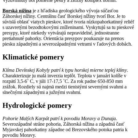
Vyzdvihnutý bol pomerne pestrý a zložitý komplex hornín.
Borská nížina
je z hľadiska geologického vývoja súčasťou
Záhorskej nížiny. Centrálnu časť Borskej nížiny tvorí Bor. Je to
súvislá oblasť viatych pieskov, ktoré tvoria nízkopahorkatinný reliéf
s uzavretými bezodtokovými zníženinami. Vyskytujú sa tu pieskové
presypy, ktoré niekedy vytvárajú nepravidelné, jednostranne
pretiahnuté pahorky. Orientácia presypov poukazuje na prenos
piesku západnými a severozápadnými vetrami v ľadových dobách.
Klimatické pomery
Klíma Devínskej Kobyly patrí k typu horskej mierne teplej klímy
.
Charakterizuje ju malá inverzia teplôt. Teplota v januári kolíše v
rozpätí 3,5-6˚ C, v júli 17-17,5 ˚C. Za rok padne 650-850 mm
zrážok. Rozdiely sú najmä medzi tienistými severnými svahmi a
slnečnými západnými a južnými svahmi.
Hydrologické pomery
Pohorie Malých Karpát patrí k povodiu Moravy a Dunaja
.
Severozápadné stráne pohoria, Záhorská nížina a západná časť
Myjavskej pahorkatiny západne od Brezovského potoka patria k
povodiu Moravy.