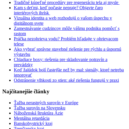
Tradičné kúpeľné procedúry pre regeneráciu tela aj mysle
Kam s deťmi, keď počasie nepraje? Objavte čaro
interiérových ihrísk
Vizuálna identita a web rozhodujú o vašom úspechu v
digitálnom svete
Zamestnávanie cudzincov môže vášmu podniku pomôcť s
rastom
Práčka nezohrieva vodu? Problém hľadajte v ohrievacom
telese
Ako vybrať správne stavebné riešenie pre rýchlu a úspornú
výstavbu
Chladiace boxy: riešenia pre skladovanie potravín a
prevádzky
Keď žalúdok bolí častejšie než by mal: signály, ktoré netreba
ignorovať
Odstránenie vlhkosti zo stien: aké riešenia fungujú v praxi
Najčítanejšie články
Ťažba nerastných surovín v Európe
Ťažba surovín na Slovensku
Náboženská štruktúra Ázie
Mentálna retardácia
Banskobystrický kraj
Trenčiansky kraj