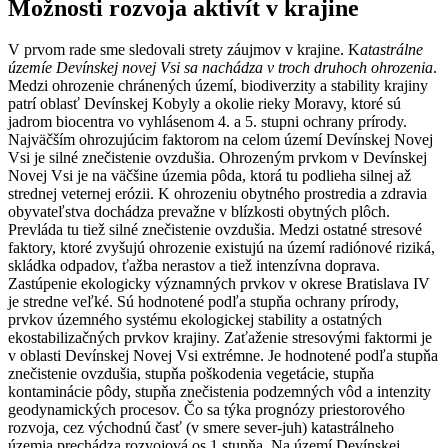
Možnosti rozvoja aktivít v krajine
V prvom rade sme sledovali strety záujmov v krajine. K
atastrálne
územíe Devínskej novej Vsi sa nachádza v troch druhoch ohrozenia
.
Medzi ohrozenie chránených území, biodiverzity a stability krajiny
patrí oblasť Devínskej Kobyly a okolie rieky Moravy, ktoré sú
jadrom biocentra vo vyhlásenom 4. a 5. stupni ochrany prírody.
Najväčším ohrozujúcim faktorom na celom území Devínskej Novej
Vsi je silné znečistenie ovzdušia. Ohrozeným prvkom v Devínskej
Novej Vsi je na väčšine územia pôda, ktorá tu podlieha silnej až
strednej veternej erózii. K ohrozeniu obytného prostredia a zdravia
obyvateľstva dochádza prevažne v blízkosti obytných plôch.
Prevláda tu tiež silné znečistenie ovzdušia. Medzi ostatné stresové
faktory, ktoré zvyšujú ohrozenie existujú na území radiónové riziká,
skládka odpadov, ťažba nerastov a tiež intenzívna doprava.
Zastúpenie ekologicky významných prvkov v okrese Bratislava IV
je stredne veľké. Sú hodnotené podľa stupňa ochrany prírody,
prvkov územného systému ekologickej stability a ostatných
ekostabilizačných prvkov krajiny. Zaťaženie stresovými faktormi je
v oblasti Devínskej Novej Vsi extrémne. Je hodnotené podľa stupňa
znečistenie ovzdušia, stupňa poškodenia vegetácie, stupňa
kontaminácie pôdy, stupňa znečistenia podzemných vôd a intenzity
geodynamických procesov. Čo sa týka prognózy priestorového
rozvoja, cez východnú časť (v smere sever-juh) katastrálneho
územia prechádza rozvojová os 1.stupňa. Na území Devínskej