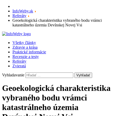
InfoWeby.sk
Referáty
Geoekologická charakteristika vybraného bodu vrámci
katastrálneho územia Devínskej Novej Vsi
Všetky články
Zdravie a krása
Praktické informácie
Recenzie a testy
Referáty
Zvieratá
Vyhladavanie
Vyhľadať
Geoekologická charakteristika
vybraného bodu vrámci
katastrálneho územia