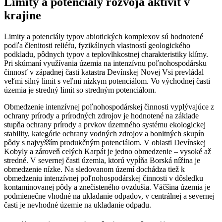
Limity a potenciály rozvoja aktivít v
krajine
Limity a potenciály typov abiotických komplexov sú hodnotené
podľa členitosti reliéfu, fyzikálnych vlastností geologického
podkladu, pôdnych typov a teplovlhkostnej charakteristiky klímy.
Pri skúmaní využívania územia na intenzívnu poľnohospodársku
činnosť v západnej časti katastra Devínskej Novej Vsi prevládal
veľmi silný limit s veľmi nízkym potenciálom. Vo východnej časti
územia je stredný limit so stredným potenciálom.
Obmedzenie intenzívnej poľnohospodárskej činnosti vyplývajúce z
ochrany prírody a prírodných zdrojov je hodnotené na základe
stupňa ochrany prírody a prvkov územného systému ekologickej
stability, kategórie ochrany vodných zdrojov a bonitných skupín
pôdy s najvyšším produkčným potenciálom. V oblasti Devínskej
Kobyly a zároveň celých Karpát je jedno obmedzenie – vysoké až
stredné. V severnej časti územia, ktorú vypĺňa Borská nížina je
obmedzenie nízke. Na sledovanom území dochádza tiež k
obmedzeniu intenzívnej poľnohospodárskej činnosti v dôsledku
kontaminovanej pôdy a znečisteného ovzdušia. Väčšina územia je
podmienečne vhodné na ukladanie odpadov, v centrálnej a severnej
časti je nevhodné územie na ukladanie odpadu.