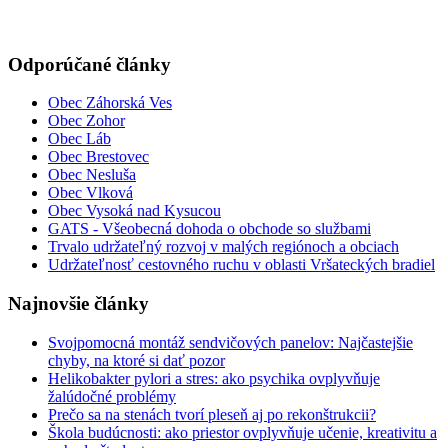
Odporúčané články
Obec Záhorská Ves
Obec Zohor
Obec Láb
Obec Brestovec
Obec Nesluša
Obec Vlková
Obec Vysoká nad Kysucou
GATS - Všeobecná dohoda o obchode so službami
Trvalo udržateľný rozvoj v malých regiónoch a obciach
Udržateľnosť cestovného ruchu v oblasti Vršateckých bradiel
Najnovšie články
Svojpomocná montáž sendvičových panelov: Najčastejšie
chyby, na ktoré si dať pozor
Helikobakter pylori a stres: ako psychika ovplyvňuje
žalúdočné problémy
Prečo sa na stenách tvorí pleseň aj po rekonštrukcii?
Škola budúcnosti: ako priestor ovplyvňuje učenie, kreativitu a