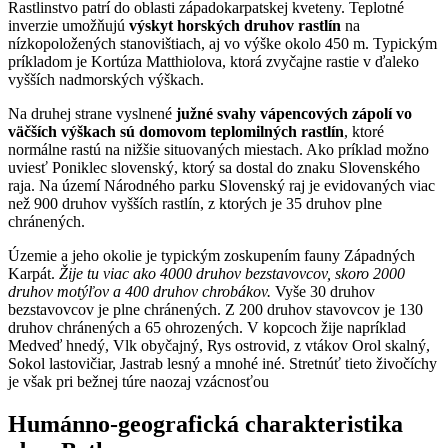
Rastlinstvo patrí do oblasti západokarpatskej kveteny. Teplotné
inverzie umožňujú
výskyt horských druhov rastlín
na
nízkopoložených stanovištiach, aj vo výške okolo 450 m. Typickým
príkladom je Kortúza Matthiolova, ktorá zvyčajne rastie v ďaleko
vyšších nadmorských výškach.
Na druhej strane vyslnené
južné svahy vápencových zápolí vo
väčších výškach sú domovom teplomilných rastlín
, ktoré
normálne rastú na nižšie situovaných miestach. Ako príklad možno
uviesť Poniklec slovenský, ktorý sa dostal do znaku Slovenského
raja. Na území Národného parku Slovenský raj je evidovaných viac
než 900 druhov vyšších rastlín, z ktorých je 35 druhov plne
chránených.
Územie a jeho okolie je typickým zoskupením fauny Západných
Karpát.
Žije tu viac ako 4000 druhov bezstavovcov, skoro 2000
druhov motýľov a 400 druhov chrobákov.
Vyše 30 druhov
bezstavovcov je plne chránených. Z 200 druhov stavovcov je 130
druhov chránených a 65 ohrozených. V kopcoch žije napríklad
Medveď hnedý, Vlk obyčajný, Rys ostrovid, z vtákov Orol skalný,
Sokol lastovičiar, Jastrab lesný a mnohé iné. Stretnúť tieto živočíchy
je však pri bežnej túre naozaj vzácnosťou
Humánno-geografická charakteristika