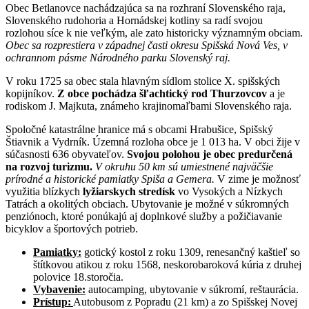
Obec Betlanovce nachádzajúca sa na rozhraní Slovenského raja,
Slovenského rudohoria a Hornádskej kotliny sa radí svojou
rozlohou síce k nie veľkým, ale zato historicky významným obciam.
Obec sa rozprestiera v západnej časti okresu Spišská Nová Ves, v
ochrannom pásme Národného parku Slovenský raj.
V roku 1725 sa obec stala hlavným sídlom stolice X. spišských
kopijníkov.
Z obce pochádza šľachtický rod Thurzovcov
a je
rodiskom J. Majkuta, známeho krajinomaľbami Slovenského raja.
Spoločné katastrálne hranice má s obcami Hrabušice, Spišský
Štiavnik a Vydrník. Územná rozloha obce je 1 013 ha. V obci žije v
súčasnosti 636 obyvateľov.
Svojou polohou je obec predurčená
na rozvoj turizmu.
V okruhu 50 km sú umiestnené najväčšie
prírodné a historické pamiatky Spiša a Gemera.
V zime je možnosť
využitia blízkych
lyžiarskych stredísk
vo Vysokých a Nízkych
Tatrách a okolitých obciach. Ubytovanie je možné v súkromných
penziónoch, ktoré ponúkajú aj doplnkové služby a požičiavanie
bicyklov a športových potrieb.
Pamiatky:
gotický kostol z roku 1309, renesančný kaštieľ so
štítkovou atikou z roku 1568, neskorobaroková kúria z druhej
polovice 18.storočia.
Vybavenie:
autocamping, ubytovanie v súkromí, reštaurácia.
Prístup:
Autobusom z Popradu (21 km) a zo Spišskej Novej