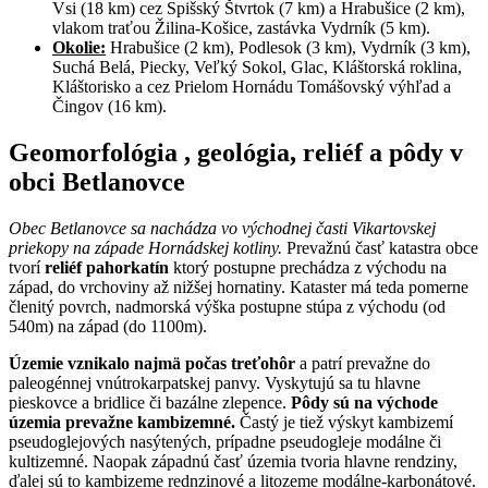
Vsi (18 km) cez Spišský Štvrtok (7 km) a Hrabušice (2 km),
vlakom traťou Žilina-Košice, zastávka Vydrník (5 km).
Okolie:
Hrabušice (2 km), Podlesok (3 km), Vydrník (3 km),
Suchá Belá, Piecky, Veľký Sokol, Glac, Kláštorská roklina,
Kláštorisko a cez Prielom Hornádu Tomášovský výhľad a
Čingov (16 km).
Geomorfológia , geológia, reliéf a pôdy v
obci Betlanovce
Obec Betlanovce sa nachádza vo východnej časti Vikartovskej
priekopy na západe Hornádskej kotliny.
Prevažnú časť katastra obce
tvorí
reliéf pahorkatín
ktorý postupne prechádza z východu na
západ, do vrchoviny až nižšej hornatiny. Kataster má teda pomerne
členitý povrch, nadmorská výška postupne stúpa z východu (od
540m) na západ (do 1100m).
Územie vznikalo najmä počas treťohôr
a patrí prevažne do
paleogénnej vnútrokarpatskej panvy. Vyskytujú sa tu hlavne
pieskovce a bridlice či bazálne zlepence.
Pôdy sú na východe
územia prevažne kambizemné.
Častý je tiež výskyt kambizemí
pseudoglejových nasýtených, prípadne pseudogleje modálne či
kultizemné. Naopak západnú časť územia tvoria hlavne rendziny,
ďalej sú to kambizeme rednzinové a litozeme modálne-karbonátové.