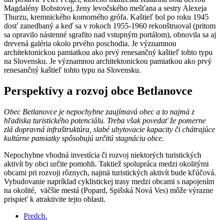
Magdalény Bobstovej, ženy levočského mešťana a sestry Alexeja
Thurzu, kremnického komorného grófa. Kaštieľ bol po roku 1945
dosť zanedbaný a keď sa v rokoch 1955-1960 rekonštruoval (pritom
sa opravilo nástenné sgrafito nad vstupným portálom), obnovila sa aj
drevená galéria okolo prvého poschodia. Je významnou
architektonickou pamiatkou ako prvý renesančný kaštieľ tohto typu
na Slovensku. Je významnou architektonickou pamiatkou ako prvý
renesančný kaštieľ tohto typu na Slovensku.
Perspektívy a rozvoj obce Betlanovce
Obec Betlanovce je nepochybne zaujímavá obec a to najmä z
hľadiska turistického potenciálu. Treba však povedať že pomerne
zlá dopravná infraštruktúra, slabé ubytovacie kapacity či chátrajúce
kultúrne pamiatky spôsobujú určitú stagnáciu obce.
Nepochybne vhodná investícia či rozvoj niektorých turistických
aktivít by obci určite pomohli. Taktiež spolupráca medzi okolitými
obcami pri rozvoji rôznych, najmä turistických aktivít bude kľúčová.
Vybudovanie napríklad cyklistickej trasy medzi obcami s napojením
na okolité, väčšie mestá (Popard, Spišská Nová Ves) môže výrazne
prispieť k atraktivite tejto oblasti.
Predch.