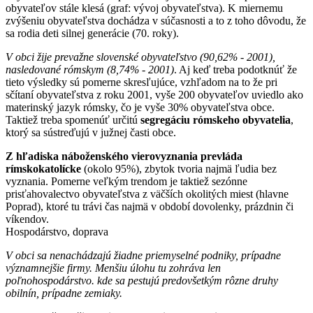
obyvateľov stále klesá (graf: vývoj obyvateľstva). K miernemu
zvýšeniu obyvateľstva dochádza v súčasnosti a to z toho dôvodu, že
sa rodia deti silnej generácie (70. roky).
V obci žije prevažne slovenské obyvateľstvo (90,62% - 2001),
nasledované rómskym (8,74% - 2001)
. Aj keď treba podotknúť že
tieto výsledky sú pomerne skresľujúce, vzhľadom na to že pri
sčítaní obyvateľstva z roku 2001, vyše 200 obyvateľov uviedlo ako
materinský jazyk rómsky, čo je vyše 30% obyvateľstva obce.
Taktiež treba spomenúť určitú
segregáciu rómskeho obyvatelia
,
ktorý sa sústreďujú v južnej časti obce.
Z hľadiska náboženského vierovyznania prevláda
rímskokatolícke
(okolo 95%), zbytok tvoria najmä ľudia bez
vyznania. Pomerne veľkým trendom je taktiež sezónne
prisťahovalectvo obyvateľstva z väčších okolitých miest (hlavne
Poprad), ktoré tu trávi čas najmä v období dovolenky, prázdnin či
víkendov.
Hospodárstvo, doprava
V obci sa nenachádzajú žiadne priemyselné podniky, prípadne
významnejšie firmy. Menšiu úlohu tu zohráva len
poľnohospodárstvo. kde sa pestujú predovšetkým rôzne druhy
obilnín, prípadne zemiaky.