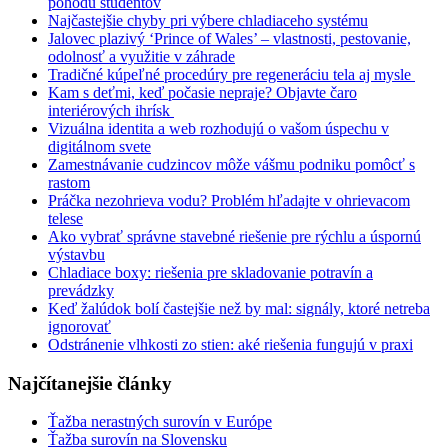
pohodu študentov
Najčastejšie chyby pri výbere chladiaceho systému
Jalovec plazivý ‘Prince of Wales’ – vlastnosti, pestovanie,
odolnosť a využitie v záhrade
Tradičné kúpeľné procedúry pre regeneráciu tela aj mysle
Kam s deťmi, keď počasie nepraje? Objavte čaro
interiérových ihrísk
Vizuálna identita a web rozhodujú o vašom úspechu v
digitálnom svete
Zamestnávanie cudzincov môže vášmu podniku pomôcť s
rastom
Práčka nezohrieva vodu? Problém hľadajte v ohrievacom
telese
Ako vybrať správne stavebné riešenie pre rýchlu a úspornú
výstavbu
Chladiace boxy: riešenia pre skladovanie potravín a
prevádzky
Keď žalúdok bolí častejšie než by mal: signály, ktoré netreba
ignorovať
Odstránenie vlhkosti zo stien: aké riešenia fungujú v praxi
Najčítanejšie články
Ťažba nerastných surovín v Európe
Ťažba surovín na Slovensku