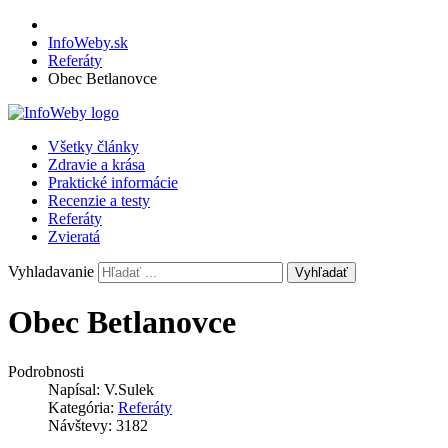
InfoWeby.sk
Referáty
Obec Betlanovce
Všetky články
Zdravie a krása
Praktické informácie
Recenzie a testy
Referáty
Zvieratá
Vyhladavanie
Vyhľadať
Obec Betlanovce
Podrobnosti
Napísal:
V.Sulek
Kategória:
Referáty
Návštevy: 3182