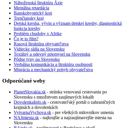
Náboženská štruktúra Ázie
Mentálna retardácia
Banskobystrický kraj
Trenčiansky kraj
Detská kresba, vývin a význam detskej kresby, diagnostická
funkcia kresby
Problém chudoby v Afrike
Čo je to film?
Rasová štruktúra obyvateľstva
Vidiecke sídla na Slovensku
Textilný a odevný priemysel na Slovensku
Pôdne typy na Slovensku
Verbálna komunikácia a štruktúra osobnosti
Migrácia a mechanický pohyb obyvateľstva
Odporúčané weby
PlanetSlovakia.sk
- stránka venovaná cestovaniu po
Slovensku s množstvom zaujímavých lokalít
DovolenkaInfo.sk
- cestovateľský portál o zahraničných
krajinách a dovolenkách
VytvarnaVychova.sk
- pre všetkých milovníkov umenia
NAJmiesta.sk
- najkrajšie a najzaujímavejšie miesta na
Slovensku
BAinfo.sk
- zaujímavosti v Bratislave a okolí