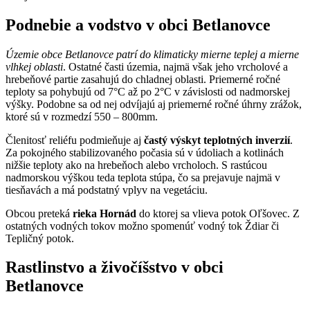
Podnebie a vodstvo v obci Betlanovce
Územie obce Betlanovce patrí do klimaticky mierne teplej a mierne
vlhkej oblasti
. Ostatné časti územia, najmä však jeho vrcholové a
hrebeňové partie zasahujú do chladnej oblasti. Priemerné ročné
teploty sa pohybujú od 7°C až po 2°C v závislosti od nadmorskej
výšky. Podobne sa od nej odvíjajú aj priemerné ročné úhrny zrážok,
ktoré sú v rozmedzí 550 – 800mm.
Členitosť reliéfu podmieňuje aj
častý výskyt teplotných inverzií
.
Za pokojného stabilizovaného počasia sú v údoliach a kotlinách
nižšie teploty ako na hrebeňoch alebo vrcholoch. S rastúcou
nadmorskou výškou teda teplota stúpa, čo sa prejavuje najmä v
tiesňavách a má podstatný vplyv na vegetáciu.
Obcou preteká
rieka Hornád
do ktorej sa vlieva potok Oľšovec. Z
ostatných vodných tokov možno spomenúť vodný tok Ždiar či
Tepličný potok.
Rastlinstvo a živočíšstvo v obci
Betlanovce