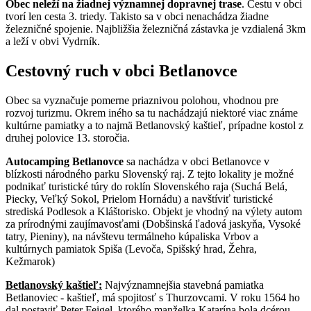
Obec neleží na žiadnej významnej dopravnej trase
. Cestu v obci
tvorí len cesta 3. triedy. Takisto sa v obci nenachádza žiadne
železničné spojenie. Najbližšia železničná zástavka je vzdialená 3km
a leží v obvi Vydrník.
Cestovný ruch v obci Betlanovce
Obec sa vyznačuje pomerne priaznivou polohou, vhodnou pre
rozvoj turizmu. Okrem iného sa tu nachádzajú niektoré viac známe
kultúrne pamiatky a to najmä Betlanovský kaštieľ, prípadne kostol z
druhej polovice 13. storočia.
Autocamping Betlanovce
sa nachádza v obci Betlanovce v
blízkosti národného parku Slovenský raj. Z tejto lokality je možné
podnikať turistické túry do roklín Slovenského raja (Suchá Belá,
Piecky, Veľký Sokol, Prielom Hornádu) a navštíviť turistické
strediská Podlesok a Kláštorisko. Objekt je vhodný na výlety autom
za prírodnými zaujímavosťami (Dobšinská ľadová jaskyňa, Vysoké
tatry, Pieniny), na návštevu termálneho kúpaliska Vrbov a
kultúrnych pamiatok Spiša (Levoča, Spišský hrad, Žehra,
Kežmarok)
Betlanovský kaštieľ:
Najvýznamnejšia stavebná pamiatka
Betlanoviec - kaštieľ, má spojitosť s Thurzovcami. V roku 1564 ho
dal postaviť Peter Feigel, ktorého manželka Katarína bola dcérou