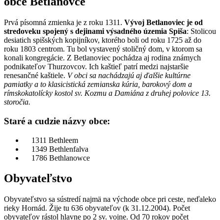
obce Betlanovce
Prvá písomná zmienka je z roku 1311.
Vývoj Betlanoviec je od
stredoveku spojený s dejinami výsadného územia Spiša
: Stolicou
desiatich spišských kopijníkov, ktorého boli od roku 1725 až do
roku 1803 centrom. Tu bol vystavený stoličný dom, v ktorom sa
konali kongregácie. Z Betlanoviec pochádza aj rodina známych
podnikateľov Thurzovcov. Ich kaštieľ patrí medzi najstaršie
renesančné kaštiele.
V obci sa nachádzajú aj ďalšie kultúrne
pamiatky a to klasicistická zemianska kúria, barokový dom a
rímskokatolícky kostol sv. Kozmu a Damiána z druhej polovice 13.
storočia.
Staré a cudzie názvy obce:
1311 Bethleem
1349 Bethlenfalva
1786 Bethlanowce
Obyvateľstvo
Obyvateľstvo sa sústredí najmä na východe obce pri ceste, neďaleko
rieky Hornád. Žije tu 636 obyvateľov (k 31.12.2004). Počet
obyvateľov rástol hlavne po 2 sv. vojne. Od 70 rokov počet