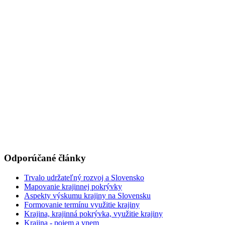
Odporúčané články
Trvalo udržateľný rozvoj a Slovensko
Mapovanie krajinnej pokrývky
Aspekty výskumu krajiny na Slovensku
Formovanie termínu využitie krajiny
Krajina, krajinná pokrývka, využitie krajiny
Krajina - pojem a vnem