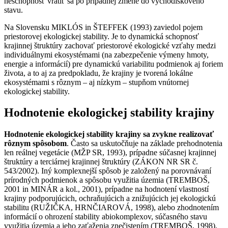
neschopnosť vrátiť sa po prípadnej zmene do východiskového
stavu.
Na Slovensku MIKLÓS in ŠTEFFEK (1993) zaviedol pojem
priestorovej ekologickej stability. Je to dynamická schopnosť
krajinnej štruktúry zachovať priestorové ekologické vzťahy medzi
individuálnymi ekosystémami (na zabezpečenie výmeny hmoty,
energie a informácií) pre dynamickú variabilitu podmienok aj foriem
života, a to aj za predpokladu, že krajiny je tvorená lokálne
ekosystémami s rôznym – aj nízkym – stupňom vnútornej
ekologickej stability.
Hodnotenie ekologickej stability krajiny
Hodnotenie ekologickej stability krajiny sa zvykne realizovať
rôznym spôsobom
. Často sa uskutočňuje na základe prehodnotenia
len reálnej vegetácie (MŽP SR, 1993), prípadne súčasnej krajinnej
štruktúry a terciárnej krajinnej štruktúry (ZÁKON NR SR č.
543/2002). Iný komplexnejší spôsob je založený na porovnávaní
prírodných podmienok a spôsobu využitia územia (TREMBOŠ,
2001 in MINÁR a kol., 2001), prípadne na hodnotení vlastností
krajiny podporujúcich, ochraňujúcich a znižujúcich jej ekologickú
stabilitu (RUŽIČKA, HRNČIAROVÁ, 1998), alebo zhodnotením
informácií o ohrození stability abiokomplexov, súčasného stavu
využitia územia a jeho zaťaženia znečistením (TREMBOŠ, 1998).