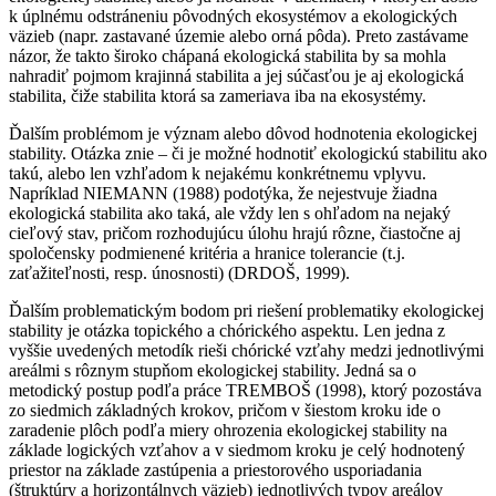
k úplnému odstráneniu pôvodných ekosystémov a ekologických
väzieb (napr. zastavané územie alebo orná pôda). Preto zastávame
názor, že takto široko chápaná ekologická stabilita by sa mohla
nahradiť pojmom krajinná stabilita a jej súčasťou je aj ekologická
stabilita, čiže stabilita ktorá sa zameriava iba na ekosystémy.
Ďalším problémom je význam alebo dôvod hodnotenia ekologickej
stability. Otázka znie – či je možné hodnotiť ekologickú stabilitu ako
takú, alebo len vzhľadom k nejakému konkrétnemu vplyvu.
Napríklad NIEMANN (1988) podotýka, že nejestvuje žiadna
ekologická stabilita ako taká, ale vždy len s ohľadom na nejaký
cieľový stav, pričom rozhodujúcu úlohu hrajú rôzne, čiastočne aj
spoločensky podmienené kritéria a hranice tolerancie (t.j.
zaťažiteľnosti, resp. únosnosti) (DRDOŠ, 1999).
Ďalším problematickým bodom pri riešení problematiky ekologickej
stability je otázka topického a chórického aspektu. Len jedna z
vyššie uvedených metodík rieši chórické vzťahy medzi jednotlivými
areálmi s rôznym stupňom ekologickej stability. Jedná sa o
metodický postup podľa práce TREMBOŠ (1998), ktorý pozostáva
zo siedmich základných krokov, pričom v šiestom kroku ide o
zaradenie plôch podľa miery ohrozenia ekologickej stability na
základe logických vzťahov a v siedmom kroku je celý hodnotený
priestor na základe zastúpenia a priestorového usporiadania
(štruktúry a horizontálnych väzieb) jednotlivých typov areálov