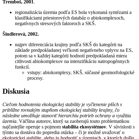
Tremboš, 2001
.
regionalizácia územia podľa ES bola vykonaná syntézami a
klasifikáciami priestorových databáz o abiokomplexoch,
negatívnych stresových faktoroch a SKŠ.
Šindlerová, 2002.
najprv diferenciácia krajiny podľa SKŠ do kategórii na
základe predpokladanej veľkosti negatívneho vplyvu na ES,
potom sa v každej kategórii hodnotí predpokladaná miera
citlivosti abiokomplexov na intenzifikáciu natropogénnych
funkcií.
vstupy: abiokomplexy, SKŠ, súčasné geomorfologické
procesy.
Diskusia
Cieľom hodnotenia ekologickej stability je vyčlenenie plôch s
približne rovnakým stupňom ekologickej stability krajiny, čo
následne umožňuje stanoviť hierarchiu potrieb ochrany a využitia
územia
. Väčšina autorov, ktorý sa zaoberajú touto problematikou
najčastejšie operuje s pojmom
stabilita ekosystémov
. V súvislosti s
týmto sa dostáva do popredia otázka – či je možné uvažovať o
ekologickej stabilite, alebo ju hodnotiť v územiach, v ktorých došlo