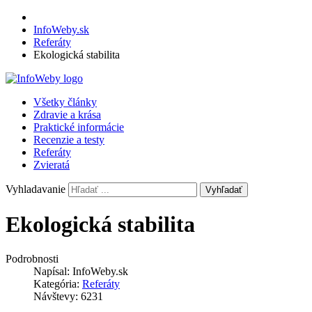
InfoWeby.sk
Referáty
Ekologická stabilita
Všetky články
Zdravie a krása
Praktické informácie
Recenzie a testy
Referáty
Zvieratá
Vyhladavanie
Vyhľadať
Ekologická stabilita
Podrobnosti
Napísal:
InfoWeby.sk
Kategória:
Referáty
Návštevy: 6231