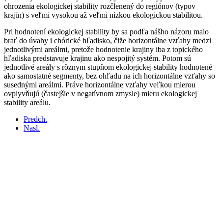
ohrozenia ekologickej stability rozčlenený do regiónov (typov
krajín) s veľmi vysokou až veľmi nízkou ekologickou stabilitou.
Pri hodnotení ekologickej stability by sa podľa nášho názoru malo
brať do úvahy i chórické hľadisko, čiže horizontálne vzťahy medzi
jednotlivými areálmi, pretože hodnotenie krajiny iba z topického
hľadiska predstavuje krajinu ako nespojitý systém. Potom sú
jednotlivé areály s rôznym stupňom ekologickej stability hodnotené
ako samostatné segmenty, bez ohľadu na ich horizontálne vzťahy so
susednými areálmi. Práve horizontálne vzťahy veľkou mierou
ovplyvňujú (častejšie v negatívnom zmysle) mieru ekologickej
stability areálu.
Predch.
Nasl.