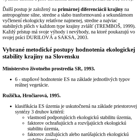
Ďalší postup je založený na
primárnej diferenciácii krajiny
na
antropogénne silne, stredne a slabo tranformovanú a sekundárnom
vyčlenení ekologicky relatívne najmenej, stredne a najviac
stabilných plôch v každom type krajiny zvlášť (TREMBOŠ, 1999).
Každý prístup má svoje výhody i nevýhody, na ktoré poukazujú vo
svojej práci DURILOVÁ a SAKSA, 2003.
Vybrané metodické postupy hodnotenia ekologickej
stability krajiny na Slovensku
Ministerstvo životného prostredia SR, 1993.
6 - stupňové hodnotenie ES na základe jednotlivých typov
reálnej vegetácie.
Ružička, Hrnčiarová, 1995.
klasifikácia ES územia je uskutočnená na základe priestorovej
syntézy 3 druhov kritérií:
vlastností podporujúcich ekologickú stabilitu územia,
faktorov ochraňujúcich a rozvíjajúcich ekologickú
stabilitu územia,
faktorov znižujúcich alebo narúšajúcich ekologickú
stabilitu územia.