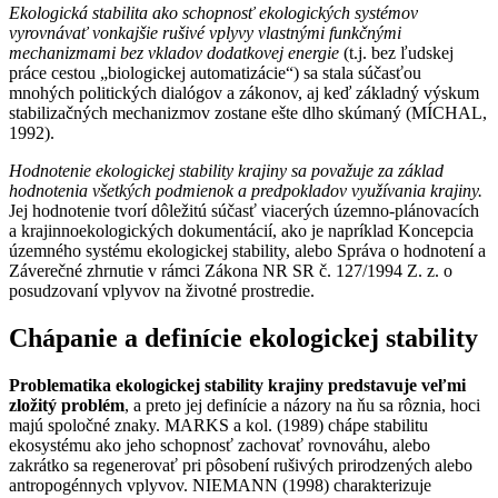
Ekologická stabilita ako schopnosť ekologických systémov
vyrovnávať vonkajšie rušivé vplyvy vlastnými funkčnými
mechanizmami bez vkladov dodatkovej energie
(t.j. bez ľudskej
práce cestou „biologickej automatizácie“) sa stala súčasťou
mnohých politických dialógov a zákonov, aj keď základný výskum
stabilizačných mechanizmov zostane ešte dlho skúmaný (MÍCHAL,
1992).
Hodnotenie ekologickej stability krajiny sa považuje za základ
hodnotenia všetkých podmienok a predpokladov využívania krajiny.
Jej hodnotenie tvorí dôležitú súčasť viacerých územno-plánovacích
a krajinnoekologických dokumentácií, ako je napríklad Koncepcia
územného systému ekologickej stability, alebo Správa o hodnotení a
Záverečné zhrnutie v rámci Zákona NR SR č. 127/1994 Z. z. o
posudzovaní vplyvov na životné prostredie.
Chápanie a definície ekologickej stability
Problematika ekologickej stability krajiny predstavuje veľmi
zložitý problém
, a preto jej definície a názory na ňu sa rôznia, hoci
majú spoločné znaky. MARKS a kol. (1989) chápe stabilitu
ekosystému ako jeho schopnosť zachovať rovnováhu, alebo
zakrátko sa regenerovať pri pôsobení rušivých prirodzených alebo
antropogénnych vplyvov. NIEMANN (1998) charakterizuje