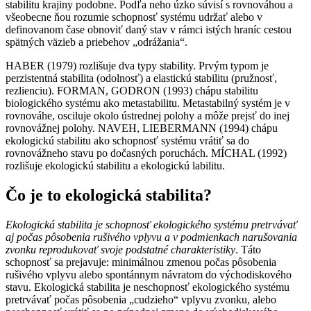
stabilitu krajiny podobne. Podľa neho úzko súvisí s rovnováhou a
všeobecne ňou rozumie schopnosť systému udržať alebo v
definovanom čase obnoviť daný stav v rámci istých hraníc cestou
spätných väzieb a priebehov „odrážania“.
HABER (1979) rozlišuje dva typy stability. Prvým typom je
perzistentná stabilita (odolnosť) a elastickú stabilitu (pružnosť,
rezlienciu). FORMAN, GODRON (1993) chápu stabilitu
biologického systému ako metastabilitu. Metastabilný systém je v
rovnováhe, osciluje okolo ústrednej polohy a môže prejsť do inej
rovnovážnej polohy. NAVEH, LIEBERMANN (1994) chápu
ekologickú stabilitu ako schopnosť systému vrátiť sa do
rovnovážneho stavu po dočasných poruchách. MÍCHAL (1992)
rozlišuje ekologickú stabilitu a ekologickú labilitu.
Čo je to ekologická stabilita?
Ekologická stabilita je schopnosť ekologického systému pretrvávať
aj počas pôsobenia rušivého vplyvu a v podmienkach narušovania
zvonku reprodukovať svoje podstatné charakteristiky
. Táto
schopnosť sa prejavuje: minimálnou zmenou počas pôsobenia
rušivého vplyvu alebo spontánnym návratom do východiskového
stavu. Ekologická stabilita je neschopnosť ekologického systému
pretrvávať počas pôsobenia „cudzieho“ vplyvu zvonku, alebo