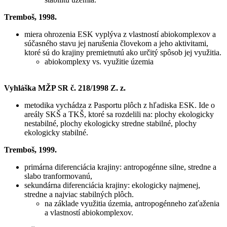
Tremboš, 1998.
miera ohrozenia ESK vyplýva z vlastností abiokomplexov a
súčasného stavu jej narušenia človekom a jeho aktivitami,
ktoré sú do krajiny premietnutú ako určitý spôsob jej využitia.
abiokomplexy vs. využitie územia
Vyhláška MŽP SR č. 218/1998 Z. z.
metodika vychádza z Pasportu plôch z hľadiska ESK. Ide o
areály SKŠ a TKŠ, ktoré sa rozdelili na: plochy ekologicky
nestabilné, plochy ekologicky stredne stabilné, plochy
ekologicky stabilné.
Tremboš, 1999.
primárna diferenciácia krajiny: antropogénne silne, stredne a
slabo tranformovanú,
sekundárna diferenciácia krajiny: ekologicky najmenej,
stredne a najviac stabilných plôch.
na základe využitia územia, antropogénneho zaťaženia
a vlastností abiokomplexov.