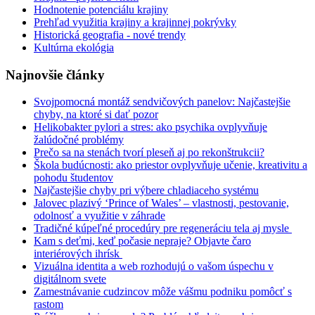
Hodnotenie potenciálu krajiny
Prehľad využitia krajiny a krajinnej pokrývky
Historická geografia - nové trendy
Kultúrna ekológia
Najnovšie články
Svojpomocná montáž sendvičových panelov: Najčastejšie
chyby, na ktoré si dať pozor
Helikobakter pylori a stres: ako psychika ovplyvňuje
žalúdočné problémy
Prečo sa na stenách tvorí pleseň aj po rekonštrukcii?
Škola budúcnosti: ako priestor ovplyvňuje učenie, kreativitu a
pohodu študentov
Najčastejšie chyby pri výbere chladiaceho systému
Jalovec plazivý ‘Prince of Wales’ – vlastnosti, pestovanie,
odolnosť a využitie v záhrade
Tradičné kúpeľné procedúry pre regeneráciu tela aj mysle
Kam s deťmi, keď počasie nepraje? Objavte čaro
interiérových ihrísk
Vizuálna identita a web rozhodujú o vašom úspechu v
digitálnom svete
Zamestnávanie cudzincov môže vášmu podniku pomôcť s
rastom