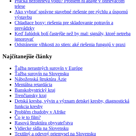
Práčka nezohrieva vodu? Problém hľadajte v ohrievacom
telese
Ako vybrať správne stavebné riešenie pre rýchlu a úspornú
výstavbu
Chladiace boxy: riešenia pre skladovanie potravín a
prevádzky
Keď žalúdok bolí častejšie než by mal: signály, ktoré netreba
ignorovať
Odstránenie vlhkosti zo stien: aké riešenia fungujú v praxi
Najčítanejšie články
Ťažba nerastných surovín v Európe
Ťažba surovín na Slovensku
Náboženská štruktúra Ázie
Mentálna retardácia
Banskobystrický kraj
Trenčiansky kraj
Detská kresba, vývin a význam detskej kresby, diagnostická
funkcia kresby
Problém chudoby v Afrike
Čo je to film?
Rasová štruktúra obyvateľstva
Vidiecke sídla na Slovensku
Textilný a odevný priemysel na Slovensku