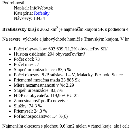
Podrobnosti
Napísal:
InfoWeby.sk
Kategória:
Referáty
Návštevy: 13434
2
Bratislavský kraj
s 2052 km
je najmenším krajom SR s podielom 4,
Na severe, východe a juhovýchode hraničí s Trnavským krajom. V kra
Počet obyvateľov: 603 699 /11,2% obyvateľov SR/
Hustota osídlenia: 294 obyvateľov/km²
Počet obcí: 73
Počet miest: 7
Stupeň urbanizácie: cca 83,5 %
Počet okresov: 8 /Bratislava I – V, Malacky, Pezinok, Senec
Priemerná mesačná mzda 23 885 Sk
Miera nezamestnanosti v %: 2,29
Stupeň urbanizácie: 83,7%
HDP na obyvateľa: 119,9 % EU 25
Zamestnanosť podľa odvetví:
Služby: 74,3 %
Priemysel: 24,3 %
Poľnohospodárstvo: 1,4 %(6)
Najmenším okresom s plochou 9,6 km2 nielen v rámci kraja, ale i celej