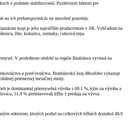
koch v podstate stabilizovaná. Pozitívnym faktom pre
lak na ich prekategorizáciu na stavebné pozemky.
rianskom kraji je jeho najväčším producentom v SR. Vzhľadom na
šenica, žito, kukurica, zemiaky, cukrová repa.
riemysel. V poslednom období sa región Bratislava vyvinul na
ankovníctva a poisťovníctva. Bratislavský kraj dlhodobo vykazuje
oštátnej priemernej mesačnej mzdy.
tržieb je dominantná priemyselná výroba s 69,1 %, kým na výrobu a
lovicu, 51,9 % predstavovali tržby z predaja na vývoz.
mným sektorom, ktorých podiel na celkových tržbách dosiahol 48,9