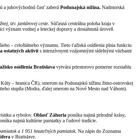
 a juhovýchodnú časť zaberá
Podunajská nížina.
Nadmorská
nej, tzv. jantárovej ceste.
Súčasná centrálna poloha kraja v
júci význam vodnej a leteckej dopravy a dosiahnutá úroveň
ieho – celoštátneho významu. Tieto ťažiská osídlenia plnia funkciu
 ostatných aktivít
s intenzívnymi vzájomnými sídelnými väzbami
ažisko osídlenia Bratislava
vytvára priestorovo pomerne rozsiahlu
– Kúty – hranica ČR), smerom na Podunajskú nížinu žitno-ostrovskej
retieho stupňa (Modra, ďalej smerom na Nové Mesto nad Váhom).
istiku a rybolov.
Oblasť Záhoria
ponúka najmä prírodné krásy,
núka najmä kultúrne pamiatky a ľudové tradície.
pamiatok a 1 951 hnuteľných pamiatok.
Na zápis do Zoznamu
ófera
v Bratislave.