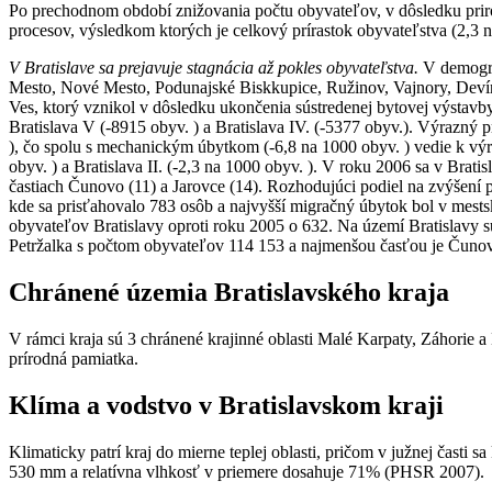
Po prechodnom období znižovania počtu obyvateľov, v dôsledku prir
procesov, výsledkom ktorých je celkový prírastok obyvateľstva (2,3 n
V Bratislave sa prejavuje stagnácia až pokles obyvateľstva.
V demograf
Mesto, Nové Mesto, Podunajské Biskkupice, Ružinov, Vajnory, Devín
Ves, ktorý vznikol v dôsledku ukončenia sústredenej bytovej výstav
Bratislava V (-8915 obyv. ) a Bratislava IV. (-5377 obyv.). Výrazný p
), čo spolu s mechanickým úbytkom (-6,8 na 1000 obyv. ) vedie k výr
obyv. ) a Bratislava II. (-2,3 na 1000 obyv. ). V roku 2006 sa v Brati
častiach Čunovo (11) a Jarovce (14). Rozhodujúci podiel na zvýšení 
kde sa prisťahovalo 783 osôb a najvyšší migračný úbytok bol v mestsk
obyvateľov Bratislavy oproti roku 2005 o 632. Na území Bratislavy sú
Petržalka s počtom obyvateľov 114 153 a najmenšou časťou je Čuno
Chránené územia Bratislavského kraja
V rámci kraja sú 3 chránené krajinné oblasti Malé Karpaty, Záhorie a
prírodná pamiatka.
Klíma a vodstvo v Bratislavskom kraji
Klimaticky patrí kraj do mierne teplej oblasti, pričom v južnej časti 
530 mm a relatívna vlhkosť v priemere dosahuje 71% (PHSR 2007).