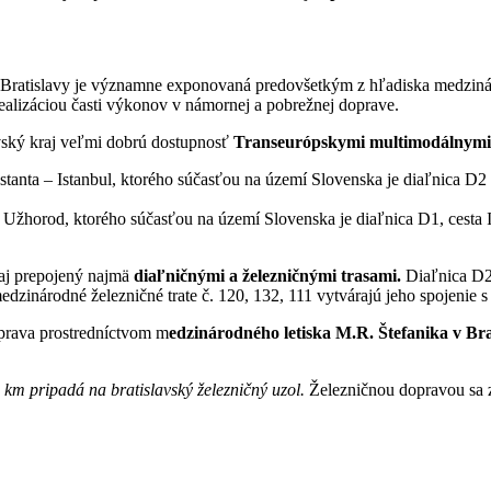
 Bratislavy je významne exponovaná predovšetkým z hľadiska medzinár
ealizáciou časti výkonov v námornej a pobrežnej doprave.
vský kraj veľmi dobrú dostupnosť
Transeurópskymi multimodálnymi
nta – Istanbul, ktorého súčasťou na území Slovenska je diaľnica D2 a ž
 Užhorod, ktorého súčasťou na území Slovenska je diaľnica D1, cesta I/
raj prepojený najmä
diaľničnými a železničnými trasami.
Diaľnica D2 
dzinárodné železničné trate č. 120, 132, 111 vytvárajú jeho spojenie
oprava prostredníctvom m
edzinárodného letiska M.R. Štefanika v Bra
9 km pripadá na bratislavský železničný uzol.
Železničnou dopravou sa 