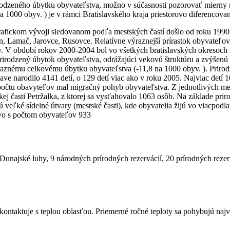
odzeného úbytku obyvateľstva, možno v súčasnosti pozorovať mierny m
a 1000 obyv. ) je v rámci Bratislavského kraja priestorovo diferencova
ickom vývoji sledovanom podľa mestských častí došlo od roku 1990 ku
, Lamač, Jarovce, Rusovce. Relatívne výraznejší prírastok obyvateľo
by. V období rokov 2000-2004 bol vo všetkých bratislavských okresoc
rirodzený úbytok obyvateľstva, odrážajúci vekovú štruktúru a zvýšenú mo
aznému celkovému úbytku obyvateľstva (-11,8 na 1000 obyv. ). Prirodze
slave narodilo 4141 detí, o 129 detí viac ako v roku 2005. Najviac detí
počtu obavyteľov mal migračný pohyb obyvateľstva. Z jednotlivých mes
ej časti Petržalka, z ktorej sa vysťahovalo 1063 osôb. Na základe prir
 veľké sídelné útvary (mestské časti), kde obyvatelia žijú vo viacpod
vo s počtom obyvateľov 933
 Dunajské luhy, 9 národných prírodných rezervácií, 20 prírodných reze
sa kontaktuje s teplou oblasťou. Priemerné ročné teploty sa pohybujú naj