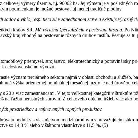
celkovej výmery územia, t.j. 96062 ha. Jej výmera je v posledných ro
kým podmienkam je možné pestovať aj menej tradičné plodiny.
 sadov a víníc, resp. tieto sú v zanedbanom stave a existuje výrazný t
etkých krajov SR.
Má výraznú špecializáciu v pestovaní hrozna.
Po Nit
vský kraj vhodný na pestovanie rôznych druhov rastlín. Pestuje sa tu p
utomobilový priemysel, strojárstvo, elektrotechnický a potravinársky p
% k celoslovenskému vývozu.
astie význam terciárneho sektora najmä v oblasti obchodu a služieb, b
ahnutá výška priemernej nominálnej mesačnej mzdy je nad úrovňou cel
 s 20 a viac zamestnancami. V tejto veľkostnej kategórii v štruktúre 
 % na ťažbu nerastných surovín. Z celkového objemu tržieb viac ako po
ých prostriedkov a rafinovaných ropných produktov.
zohrávajú podniky s vlastníctvom medzinárodným s prevažujúcim súkro
tve so 14,3 % alebo v štátnom vlastníctve s 11,5 %. (5)