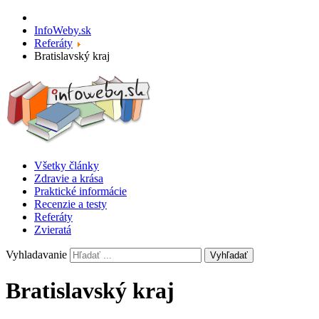
InfoWeby.sk
Referáty
Bratislavský kraj
Všetky články
Zdravie a krása
Praktické informácie
Recenzie a testy
Referáty
Zvieratá
Vyhladavanie
Vyhľadať
Bratislavský kraj