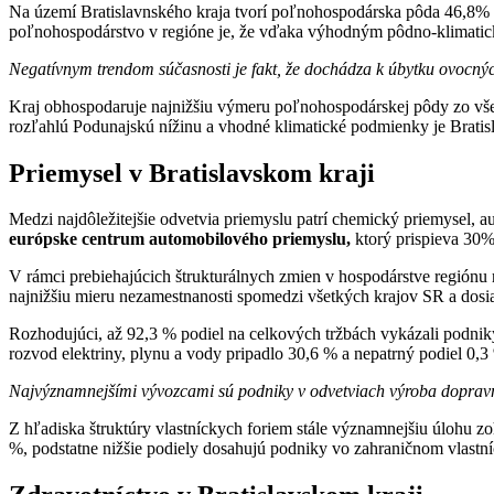
Na území Bratislavnského kraja tvorí poľnohospodárska pôda 46,8% z 
poľnohospodárstvo v regióne je, že vďaka výhodným pôdno-klimatic
Negatívnym trendom súčasnosti je fakt, že dochádza k úbytku ovocných
Kraj obhospodaruje najnižšiu výmeru poľnohospodárskej pôdy zo vš
rozľahlú Podunajskú nížinu a vhodné klimatické podmienky je Bratisla
Priemysel v Bratislavskom kraji
Medzi najdôležitejšie odvetvia priemyslu patrí chemický priemysel, a
európske centrum automobilového priemyslu,
ktorý prispieva 30
V rámci prebiehajúcich štrukturálnych zmien v hospodárstve regiónu r
najnižšiu mieru nezamestnanosti spomedzi všetkých krajov SR a dosi
Rozhodujúci, až 92,3 % podiel na celkových tržbách vykázali podniky
rozvod elektriny, plynu a vody pripadlo 30,6 % a nepatrný podiel 0,3
Najvýznamnejšími vývozcami sú podniky v odvetviach výroba dopravn
Z hľadiska štruktúry vlastníckych foriem stále významnejšiu úlohu 
%, podstatne nižšie podiely dosahujú podniky vo zahraničnom vlastníc