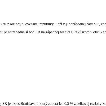
2 % z rozlohy Slovenskej republiky. Leží v juhozápadnej časti SR, kd
ji je najzápadnejší bod SR na západnej hranici s Rakúskom v obci Zá
 SR je okres Bratislava I, ktorý zaberá len 0,5 % z celkovej rozlohy k