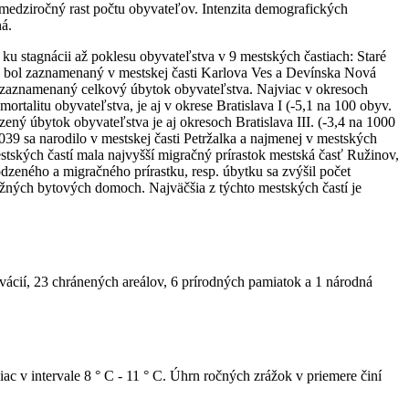
edziročný rast počtu obyvateľov. Intenzita demografických
ná.
 stagnácii až poklesu obyvateľstva v 9 mestských častiach: Staré
v bol zaznamenaný v mestskej časti Karlova Ves a Devínska Nová
h zaznamenaný celkový úbytok obyvateľstva. Najviac v okresoch
rtalitu obyvateľstva, je aj v okrese Bratislava I (-5,1 na 100 obyv.
ný úbytok obyvateľstva je aj okresoch Bratislava III. (-3,4 na 1000
 1039 sa narodilo v mestskej časti Petržalka a najmenej v mestských
tských častí mala najvyšší migračný prírastok mestská časť Ružinov,
odzeného a migračného prírastku, resp. úbytku sa zvýšil počet
lažných bytových domoch. Najväčšia z týchto mestských častí je
rvácií, 23 chránených areálov, 6 prírodných pamiatok a 1 národná
viac v intervale 8 ° C - 11 ° C. Úhrn ročných zrážok v priemere činí