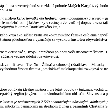
ápadu na severovýchod sa rozkladá pohori
e Malých Karpát,
východnú
le 514 m.
 na
historickej križovatke obchodných ciest
- podunajskej a severo – juž
cie medzinárodnej križovatky v cestnej a železničnej doprave, vzrasta
zvojovým faktorom Bratislavského kraja.
ho kraja ako súčasť bratislavsko-trnavského ťažiska osídlenia najvyšš
eloštátnou pôsobnosťou a vyznačujú sa
vysokou hustotou obyvateľstva a
harakteristické aj svojou hraničnou polohou voči susediacim štátom.
Ť
súčasne vedené sídelné rozvojové osi.
slava – Trnava – Trenčín – Žilina) a záhorskej (Bratislava – Malacky 
erovýchodnou časťou územia „prechádza“ malokarpatská rozvojová os t
oré ponúkajú ideálne možnosti pre letný pobytový turizmus, vodnú tur
rpatský región
je významnou vinohradníckou oblasťou Slovenska a po
 v ktorom je registrovaných 2 560 nehnuteľných národných kultúrnych 
mi antickými pamiatkami na strednom Dunaji a
pamätník Chatama S