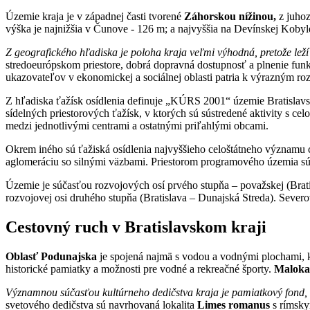
Územie kraja je v západnej časti tvorené
Záhorskou nížinou,
z juhoz
výška je najnižšia v Čunove - 126 m; a najvyššia na Devínskej Koby
Z geografického hľadiska je poloha kraja veľmi výhodná, pretože leží
stredoeurópskom priestore, dobrá dopravná dostupnosť a plnenie funk
ukazovateľov v ekonomickej a sociálnej oblasti patria k výrazným ro
Z hľadiska ťažísk osídlenia definuje „KÚRS 2001“ územie Bratislavské
sídelných priestorových ťažísk, v ktorých sú sústredené aktivity s c
medzi jednotlivými centrami a ostatnými priľahlými obcami.
Okrem iného sú ťažiská osídlenia najvyššieho celoštátneho významu c
aglomeráciu so silnými väzbami. Priestorom programového územia sú 
Územie je súčasťou rozvojových osí prvého stupňa – považskej (Brati
rozvojovej osi druhého stupňa (Bratislava – Dunajská Streda). Sev
Cestovný ruch v Bratislavskom kraji
Oblasť Podunajska
je spojená najmä s vodou a vodnými plochami, kt
historické pamiatky a možnosti pre vodné a rekreačné športy.
Maloka
Významnou súčasťou kultúrneho dedičstva kraja je pamiatkový fond,
svetového dedičstva sú navrhovaná lokalita
Limes romanus
s rímsky