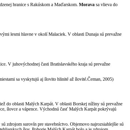
rirodzenej hranice s Rakúskom a Maďarskom.
Morava
sa vlieva do
vými lesmi hlavne v okolí Malaciek. V oblasti Dunaja sú prevažne
ice. V juhovýchodnej časti Bratislavského kraja sú prevažne
iestami sa vyskytujú aj ílovito hlinité až ílovité.Čeman, 2005)
iež do oblasti Malých Karpát. V oblasti Borskej nížiny sú prevažne
skovce, ílovce a vápence. Východnú časť Malých Karpát pokrývajú
sú zdrojom surovín pre stavebníctvo. Objemovo najrozsiahlejšie sú
ehliarskych ílov. Pohorie Malých Karpát bolo a je zdrojom