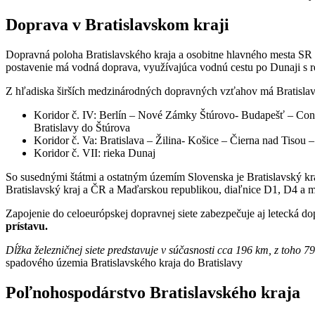
Doprava v Bratislavskom kraji
Dopravná poloha Bratislavského kraja a osobitne hlavného mesta SR
postavenie má vodná doprava, využívajúca vodnú cestu po Dunaji s r
Z hľadiska širších medzinárodných dopravných vzťahov má Bratisla
Koridor č. IV: Berlín – Nové Zámky Štúrovo- Budapešť – Consta
Bratislavy do Štúrova
Koridor č. Va: Bratislava – Žilina- Košice – Čierna nad Tisou –
Koridor č. VII: rieka Dunaj
So susednými štátmi a ostatným územím Slovenska je Bratislavský k
Bratislavský kraj a ČR a Maďarskou republikou, diaľnice D1, D4 a me
Zapojenie do celoeurópskej dopravnej siete zabezpečuje aj letecká d
prístavu.
Dĺžka železničnej siete predstavuje v súčasnosti cca 196 km, z toho 7
spadového územia Bratislavského kraja do Bratislavy
Poľnohospodárstvo Bratislavského kraja