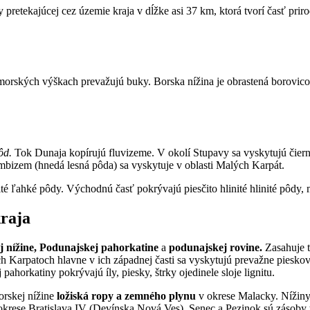
y pretekajúcej cez územie kraja v dĺžke asi 37 km, ktorá tvorí časť p
orských výškach prevažujú buky. Borska nížina je obrastená borovico
ôd.
Tok Dunaja kopírujú fluvizeme. V okolí Stupavy sa vyskytujú čiern
izem (hnedá lesná pôda) sa vyskytuje v oblasti Malých Karpát.
té ľahké pôdy. Východnú časť pokrývajú piesčito hlinité hlinité pôdy, m
kraja
 nížine, Podunajskej pahorkatine
a
podunajskej rovine.
Zasahuje t
alých Karpatoch hlavne v ich západnej časti sa vyskytujú prevažne pie
pahorkatiny pokrývajú íly, piesky, štrky ojedinele sloje lignitu.
rskej nížine
ložiská ropy a zemného plynu
v okrese Malacky. Nížiny 
okrese Bratislava IV (Devínska Nová Ves), Senec a Pezinok sú zásoby t