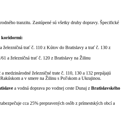
odného tranzitu. Zastúpené sú všetky druhy dopravy. Špecifické
 koridormi:
elezničná trať č. 110 z Kútov do Bratislavy a trať č. 130 z
61 a železničná trať č. 120 z Bratislavy na Žilinu
a medzinárodné železničné trate č. 110, 130 a 132 prepájajú
 s Rakúskom a v smere na Žilinu s Poľskom a Ukrajinou.
tislave
a vodná doprava po vodnej ceste Dunaj z
Bratislavského
zabezpečuje cca 25% prepravených osôb z prímestských obcí a