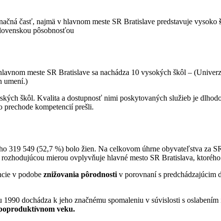
h značná časť, najmä v hlavnom meste SR Bratislave predstavuje vysoko
š
loslovenskou pôsobnosťou
lavnom meste SR Bratislave sa nachádza 10 vysokých škôl – (Univerz
h umení.)
ských škôl. Kvalita a dostupnosť nimi poskytovaných služieb je dlhodob
o prechode kompetencií prešli.
oho 319 549 (52,7 %) bolo žien. Na celkovom úhrne obyvateľstva za S
 rozhodujúcou mierou ovplyvňuje hlavné mesto SR Bratislava, ktorého p
ncie v podobe
znižovania pôrodnosti
v porovnaní s predchádzajúcim de
1990 dochádza k jeho značnému spomaleniu v súvislosti s oslabením imi
 poproduktívnom veku.