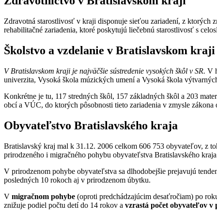
Zdravotníctvo v Bratislavskom kraji
Zdravotná starostlivosť v kraji disponuje sieťou zariadení, z ktorýc
rehabilitačné zariadenia, ktoré poskytujú liečebnú starostlivosť s ce
Školstvo a vzdelanie v Bratislavskom kraji
V Bratislavskom kraji je najväčšie sústredenie vysokých škôl v SR.
V h
univerzita, Vysoká škola múzických umení a Vysoká škola výtvarnýc
Konkrétne je tu, 117 stredných škôl, 157 základných škôl a 203 mater
obcí a VÚC, do ktorých pôsobnosti tieto zariadenia v zmysle zákona 
Obyvateľstvo Bratislavského kraja
Bratislavský kraj mal k 31.12. 2006 celkom 606 753 obyvateľov, z t
prirodzeného i migračného pohybu obyvateľstva Bratislavského kraja
V prirodzenom pohybe obyvateľstva sa dlhodobejšie prejavujú tende
posledných 10 rokoch aj v prirodzenom úbytku.
V
migračnom pohybe
(oproti predchádzajúcim desaťročiam) po roku 
znižuje podiel počtu detí do 14 rokov a
vzrastá počet obyvateľov v