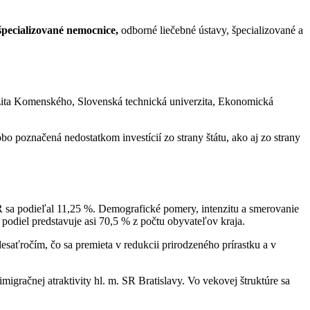
pecializované nemocnice,
odborné liečebné ústavy, špecializované a
ita Komenského, Slovenská technická univerzita, Ekonomická
o poznačená nedostatkom investícií zo strany štátu, ako aj zo strany
R sa podieľal 11,25 %. Demografické pomery, intenzitu a smerovanie
odiel predstavuje asi 70,5 % z počtu obyvateľov kraja.
saťročím, čo sa premieta v redukcii prirodzeného prírastku a v
gračnej atraktivity hl. m. SR Bratislavy. Vo vekovej štruktúre sa