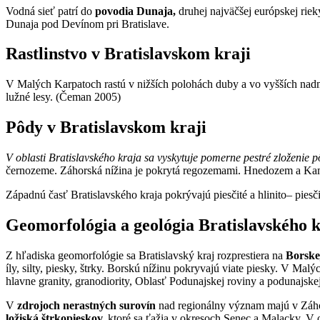
Vodná sieť patrí do
povodia Dunaja,
druhej najväčšej európskej riek
Dunaja pod Devínom pri Bratislave.
Rastlinstvo v Bratislavskom kraji
V Malých Karpatoch rastú v nižších polohách duby a vo vyšších nadm
lužné lesy. (Čeman 2005)
Pôdy v Bratislavskom kraji
V oblasti Bratislavského kraja sa vyskytuje pomerne pestré zloženie p
černozeme. Záhorská nížina je pokrytá regozemami. Hnedozem a Kamb
Západnú časť Bratislavského kraja pokrývajú piesčité a hlinito– piesči
Geomorfológia a geológia Bratislavského 
Z hľadiska geomorfológie sa Bratislavský kraj rozprestiera na
Borskej
íly, silty, piesky, štrky. Borskú nížinu pokryvajú viate piesky. V M
hlavne granity, granodiority, Oblasť Podunajskej roviny a podunajskej 
V
zdrojoch nerastných surovín
nad regionálny význam majú v Záho
ložiská štrkopieskov,
ktoré sa ťažia v okresoch Senec a Malacky. V 