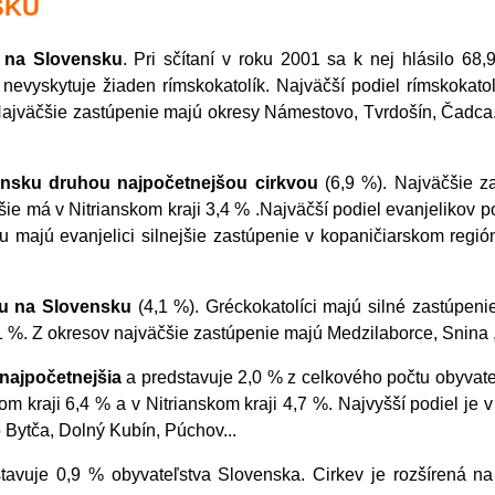
SKU
m na Slovensku
. Pri sčítaní v roku 2001 sa k nej hlásilo 6
evyskytuje žiaden rímskokatolík. Najväčší podiel rímskokatol
Najväčšie zastúpenie majú okresy Námestovo, Tvrdošín, Čadca. B
ensku druhou najpočetnejšou cirkvou
(6,9 %). Najväčšie za
nižšie má v Nitrianskom kraji 3,4 % .Najväčší podiel evanjeliko
u majú evanjelici silnejšie zastúpenie v kopaničiarskom región
ou na Slovensku
(4,1 %). Gréckokatolíci majú silné zastúpe
1 %. Z okresov najväčšie zastúpenie majú Medzilaborce, Snina 
najpočetnejšia
a predstavuje 2,0 % z celkového počtu obyvateľ
m kraji 6,4 % a v Nitrianskom kraji 4,7 %. Najvyšší podiel j
 Bytča, Dolný Kubín, Púchov...
stavuje 0,9 % obyvateľstva Slovenska. Cirkev je rozšírená 