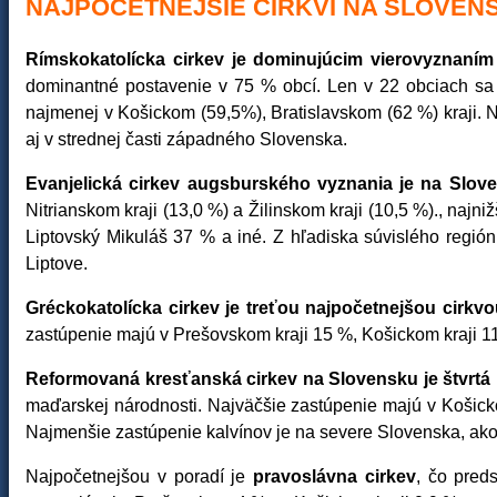
NAJPOČETNEJŠIE CIRKVI NA SLOVEN
Rímskokatolícka cirkev je dominujúcim vierovyznaní
dominantné postavenie v 75 % obcí. Len v 22 obciach sa n
najmenej v Košickom (59,5%), Bratislavskom (62 %) kraji. 
aj v strednej časti západného Slovenska.
Evanjelická cirkev augsburského vyznania je na Slov
Nitrianskom kraji (13,0 %) a Žilinskom kraji (10,5 %)., naj
Liptovský Mikuláš 37 % a iné. Z hľadiska súvislého región
Liptove.
Gréckokatolícka cirkev je treťou najpočetnejšou cirkv
zastúpenie majú v Prešovskom kraji 15 %, Košickom kraji 1
Reformovaná kresťanská cirkev na Slovensku je štvrtá 
maďarskej národnosti. Najväčšie zastúpenie majú v Košicko
Najmenšie zastúpenie kalvínov je na severe Slovenska, ako
Najpočetnejšou v poradí je
pravoslávna cirkev
, čo pred