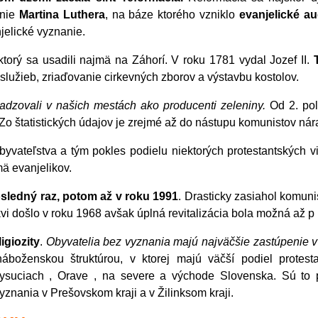
enie
Martina Luthera
, na báze ktorého vzniklo
evanjelické a
jelické vyznanie.
 ktorý sa usadili najmä na Záhorí. V roku 1781 vydal Jozef II.
lužieb, zriaďovanie cirkevných zborov a výstavbu kostolov.
usadzovali v našich mestách ako producenti zeleniny.
Od 2. pol
Zo štatistických údajov je zrejmé až do nástupu komunistov nár
yvateľstva a tým pokles podielu niektorých protestantských v
mä evanjelikov.
sledný raz, potom až v roku 1991
. Drasticky zasiahol komunis
kvi došlo v roku 1968 avšak úplná revitalizácia bola možná až p
giozity
.
Obyvatelia bez vyznania majú najväčšie zastúpenie v
áboženskou štruktúrou, v ktorej majú väčší podiel protes
Kysuciach , Orave , na severe a východe Slovenska. Sú to
znania v Prešovskom kraji a v Žilinksom kraji.