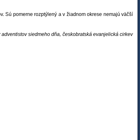
ov. Sú pomerne rozptýlený a v žiadnom okrese nemajú väčší
ev adventistov siedmeho dňa, českobratská evanjelická cirkev