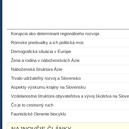
ODPORÚČANÉ ČLÁNKY
Korupcia ako determinant regionálneho rozvoja
Rómske predsudky a ich politická moc
Demografická situácia v Európe
Žena a rodina v náboženstvách Ázie
Náboženská štruktúra Ázie
Trvalo udržateľný rozvoj a Slovensko
Aspekty výskumu krajiny na Slovensku
Vzdelanostná štruktúra obyvateľstva a vývoj školstva na Slov
Čo je to cestovný ruch
Faunistické členenie biocyklu
NAJNOVŠIE ČLÁNKY