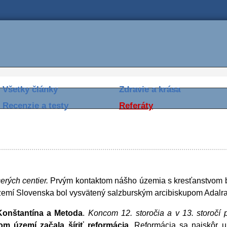
Všetky články
Zdravie a krása
Recenzie a testy
Referáty
erých centier.
Prvým kontaktom nášho územia s kresťanstvom bol
 území Slovenska bol vysvätený salzburským arcibiskupom Adalram
Konštantína a Metoda
.
Koncom 12. storočia a v 13. storočí p
m území začala šíriť reformácia.
Reformácia sa najskôr u