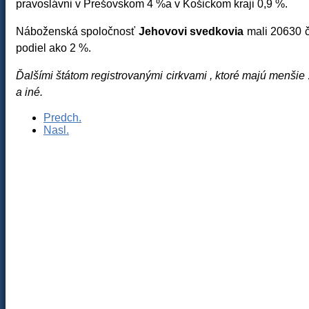
pravoslávni v Prešovskom 4 %a v Košickom kraji 0,9 %.
Náboženská spoločnosť
Jehovovi svedkovia
mali 20630 č
podiel ako 2 %.
Ďalšími štátom registrovanými cirkvami , ktoré majú menšie 
a iné.
Predch.
Nasl.