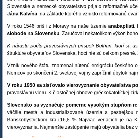
Slovenské a nemecké obyvateľstvo prijalo reformačné uč
Jána Kalvína
, na základe ktorého vzniklo reformované evan
V roku 1546 prišli z Moravy na naše územie
anabaptisti
,
slobode na Slovensku
. Zaručoval nekatolíkom výkon bohos
K nárastu počtu pravoslávnych prispeli Bulhari, ktorí sa 
štruktúre obyvateľov Slovenska, hoci nie sú celkom presné. 
Vznik nového štátu znamenal nútenú emigráciu českého ob
Nemcov po skončení 2. svetovej vojny zapríčinil úbytok naj
V roku 1950 sa zisťovalo vierovyznanie obyvateľstva po
pravoslávnu vieru. K čiastočnej obnove gréckokatolíckej cir
Slovensko sa vyznačuje pomerne vysokým stupňom reli
väčšie mestá a industrializované územia s pestrejšou n
Banskobystrickom kraji.16,8 % Najviac veriacich je na 
vierovyznania. Najmenšie zastúpenie majú obyvatelia bez vy