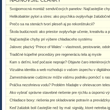
Svojpomocná montáž sendvičových panelov: Najčastejšie chyby
Helikobakter pylori a stres: ako psychika ovplyvňuje žalúdočn
Prečo sa na stenách tvorí pleseň aj po rekonštrukcii?
Škola budúcnosti: ako priestor ovplyvňuje učenie, kreativitu a
Najčastejšie chyby pri výbere chladiaceho systému
Jalovec plazivý ‘Prince of Wales’ – vlastnosti, pestovanie, odo
Tradičné kúpeľné procedúry pre regeneráciu tela aj mysle
Kam s deťmi, keď počasie nepraje? Objavte čaro interiérových
Vizuálna identita a web rozhodujú o vašom úspechu v digitáln
Zamestnávanie cudzincov môže vášmu podniku pomôcť s ra
Práčka nezohrieva vodu? Problém hľadajte v ohrievacom tele
Ako vybrať správne stavebné riešenie pre rýchlu a úspornú v
Chladiace boxy: riešenia pre skladovanie potravín a prevádzky
Keď žalúdok bolí častejšie než by mal: signály, ktoré netreba i