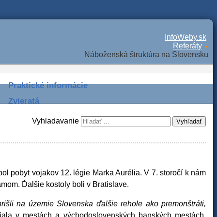
InfoWeby.sk
Referáty
Náboženská štruktúra na Slovensku
Praktické informácie
Zvieratá
Vyhladavanie
Vyhľadať
 pobyt vojakov 12. légie Marka Aurélia. V 7. storočí k nám
om. Ďalšie kostoly boli v Bratislave.
rišli na územie Slovenska ďalšie rehole ako premonštráti,
jala v mestách a východoslovenských banských mestách.