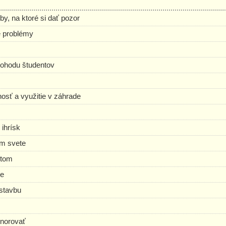
, na ktoré si dať pozor
é problémy
 pohodu študentov
lnosť a využitie v záhrade
 ihrísk
om svete
stom
se
ýstavbu
gnorovať