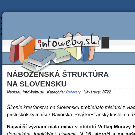
NÁBOŽENSKÁ ŠTRUKTÚRA
NA SLOVENSKU
Napísal:
InfoWeby.sk
Kategória:
Referáty
Návštevy: 8722
Šírenie kresťanstva na Slovensku prebiehalo misiami z viac
prišli škótsky mnísi z Bavorska. Prvý kresťanský kostol na
Najväčší význam mala misia v období Veľkej Moravy 
dominikáni, františkáni, cisterciti.
V 16. storočí s na našo