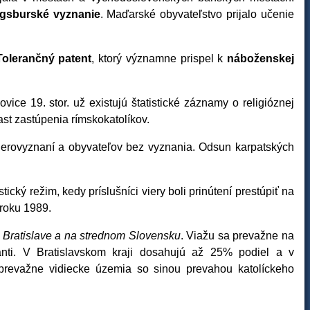
ugsburské vyznanie
. Maďarské obyvateľstvo prijalo učenie
Tolerančný patent
, ktorý významne prispel k
náboženskej
ovice 19. stor. už existujú štatistické záznamy o religióznej
ast zastúpenia rímskokatolíkov.
ierovyznaní a obyvateľov bez vyznania. Odsun karpatských
tický režim, kedy príslušníci viery boli prinútení prestúpiť na
 roku 1989.
 Bratislave a na strednom Slovensku
. Viažu sa prevažne na
tanti. V Bratislavskom kraji dosahujú až 25% podiel a v
 prevažne vidiecke územia so sinou prevahou katolíckeho