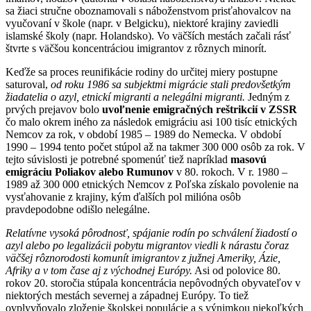
sa žiaci stručne oboznamovali s náboženstvom prisťahovalcov na
vyučovaní v škole (napr. v Belgicku), niektoré krajiny zaviedli
islamské školy (napr. Holandsko). Vo väčších mestách začali rásť
štvrte s väčšou koncentráciou imigrantov z rôznych minorít.
Keďže sa proces reunifikácie rodiny do určitej miery postupne
saturoval,
od roku 1986 sa subjektmi migrácie stali predovšetkým
žiadatelia o azyl, etnickí migranti a nelegálni migranti.
Jedným z
prvých prejavov bolo
uvoľnenie emigračných reštrikcií v ZSSR
čo malo okrem iného za následok emigráciu asi 100 tisíc etnických
Nemcov za rok, v období 1985 – 1989 do Nemecka. V období
1990 – 1994 tento počet stúpol až na takmer 300 000 osôb za rok. V
tejto súvislosti je potrebné spomenúť tiež napríklad
masovú
emigráciu Poliakov alebo Rumunov
v 80. rokoch. V r. 1980 –
1989 až 300 000 etnických Nemcov z Poľska získalo povolenie na
vysťahovanie z krajiny, kým ďalších pol milióna osôb
pravdepodobne odišlo nelegálne.
Relatívne vysoká pôrodnosť, spájanie rodín po schválení žiadostí o
azyl alebo po legalizácii pobytu migrantov viedli k nárastu čoraz
väčšej rôznorodosti komunít imigrantov z južnej Ameriky, Ázie,
Afriky a v tom čase aj z východnej Európy.
Asi od polovice 80.
rokov 20. storočia stúpala koncentrácia nepôvodných obyvateľov v
niektorých mestách severnej a západnej Európy. To tiež
ovplyvňovalo zloženie školskej populácie a s výnimkou niekoľkých