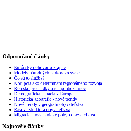
Odporúčané články
Európsky dohovor o krajine
Modely národných parkov vo svete
Čo sú to služby?
Korupcia ako determinant regionálneho rozvoja
Rómske predsudky a ich politická moc
Demografická situácia v Európe
Historická geografia - nové trendy
Nové trendy v geografii obyvateľstva
Rasová štruktúra obyvateľstva
Migrácia a mechanický pohyb obyvateľstva
Najnovšie články