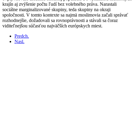
krajín aj zvýšenie počtu ľudí bez volebného práva. Narastali
sociálne marginalizované skupiny, teda skupiny na okraji
spoločnosti. V tomto kontexte sa najmä moslimovia začali správať
rozhodnejšie, dožadovali sa rovnoprávnosti a stávali sa čoraz
viditeľnejšou súčasťou najväčších európskych miest.
Predch.
Nasl.