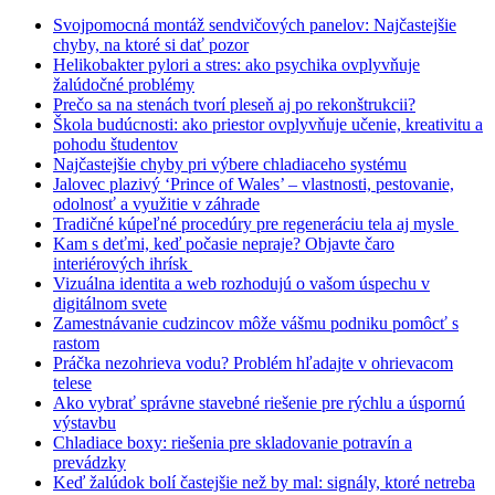
Svojpomocná montáž sendvičových panelov: Najčastejšie
chyby, na ktoré si dať pozor
Helikobakter pylori a stres: ako psychika ovplyvňuje
žalúdočné problémy
Prečo sa na stenách tvorí pleseň aj po rekonštrukcii?
Škola budúcnosti: ako priestor ovplyvňuje učenie, kreativitu a
pohodu študentov
Najčastejšie chyby pri výbere chladiaceho systému
Jalovec plazivý ‘Prince of Wales’ – vlastnosti, pestovanie,
odolnosť a využitie v záhrade
Tradičné kúpeľné procedúry pre regeneráciu tela aj mysle
Kam s deťmi, keď počasie nepraje? Objavte čaro
interiérových ihrísk
Vizuálna identita a web rozhodujú o vašom úspechu v
digitálnom svete
Zamestnávanie cudzincov môže vášmu podniku pomôcť s
rastom
Práčka nezohrieva vodu? Problém hľadajte v ohrievacom
telese
Ako vybrať správne stavebné riešenie pre rýchlu a úspornú
výstavbu
Chladiace boxy: riešenia pre skladovanie potravín a
prevádzky
Keď žalúdok bolí častejšie než by mal: signály, ktoré netreba