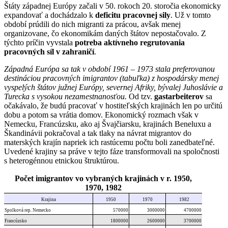
Štáty západnej Európy začali v 50. rokoch 20. storočia ekonomicky
expandovať a dochádzalo k
deficitu pracovnej sily
. Už v tomto
období prúdili do nich migranti za prácou, avšak menej
organizovane, čo ekonomikám daných štátov nepostačovalo. Z
týchto príčin vyvstala
potreba aktívneho regrutovania
pracovných síl v zahraničí
.
Západná Európa sa tak v období 1961 – 1973 stala preferovanou
destináciou pracovných imigrantov (tabuľka) z hospodársky menej
vyspelých štátov južnej Európy, severnej Afriky, bývalej Juhoslávie a
Turecka s vysokou nezamestnanosťou.
Od tzv.
gastarbeiterov
sa
očakávalo, že budú pracovať v hostiteľských krajinách len po určitú
dobu a potom sa vrátia domov. Ekonomický rozmach však v
Nemecku, Francúzsku, ako aj Švajčiarsku, krajinách Beneluxu a
Škandinávii pokračoval a tak tlaky na návrat migrantov do
materských krajín napriek ich rastúcemu počtu boli zanedbateľné.
Uvedené krajiny sa práve v tejto fáze transformovali na spoločnosti
s heterogénnou etnickou štruktúrou.
Počet imigrantov vo vybraných krajinách v r. 1950,
1970, 1982
Krajina
1950
1970
1982
Spolková rep. Nemecko
570000
3000000
4700000
Francúzsko
1800000
2600000
3700000