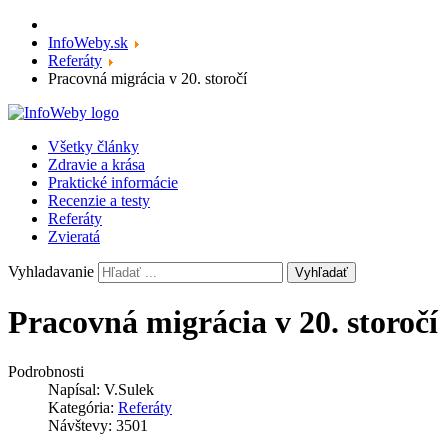
InfoWeby.sk
Referáty
Pracovná migrácia v 20. storočí
Všetky články
Zdravie a krása
Praktické informácie
Recenzie a testy
Referáty
Zvieratá
Vyhladavanie
Vyhľadať
Pracovná migrácia v 20. storočí
Podrobnosti
Napísal:
V.Sulek
Kategória:
Referáty
Návštevy: 3501