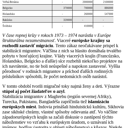
Veľká Británia
-
2000000
2100000
Belgicko
370000
700000
886000
Holandsko
-
260000
547000
Rakúsko
320000
-
-
Švédsko
-
410000
-
V čase ropnej krízy v rokoch 1973 – 1974 narástla v Európe
štrukturálna nezamestnanosť
. Viaceré
európske krajiny sa
rozhodli zastaviť migráciu
. Tento zákaz neočakávane prispel k
stabilizácii migrantov. Väčšina z nich sa hlasito domáhala trvalého
pobytu v hosťujúcej krajine. Vlády viacerých krajín (Francúzsko,
Holandsko, Belgicko a ďalšie) síce rozbehli niekoľko projektov na
ich navrátenie, no tie boli neúspešné a napokon zastavené. Vyššia
pôrodnosť v rodinách migrantov a príchod ďalších rodinných
príslušníkov spôsobili, že počet nedomácich osôb narástol.
V tomto období tvorili migračné toky najmä ženy a deti. Výrazne
stúpol aj počet žiadateľov o azyl
.
Stabilizácia imigrantov z Maghrebu (región severnej Afriky),
Turecka, Pakistanu, Bangladéša zapríčinila tiež
islamizáciu
európskych miest
. Indovia prinášali hinduistickú kultúru, Sikhovia
zase sikhské chrámy, vlastné spôsoby odievania atď. Vo väčšine
západoeurópskych krajín sa začali diskusie o zastúpení týchto
náboženstiev vo vzťahu k európskym úradom, o uznávaní ich
imámov, hodžov (autorita v oblasti náboženstva) a kňazov. Niekde