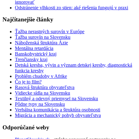
ignorovať
Odstránenie vlhkosti zo stien: aké riešenia fungujú v praxi
Najčítanejšie články
Ťažba nerastných surovín v Európe
Ťažba surovín na Slovensku
Náboženská štruktúra Ázie
Mentálna retardácia
Banskobystrický kraj
Trenčiansky kraj
Detská kresba, vývin a význam detskej kresby, diagnostická
funkcia kresby
Problém chudoby v Afrike
Čo je to film?
Rasová štruktúra obyvateľstva
Vidiecke sídla na Slovensku
Textilný a odevný priemysel na Slovensku
Pôdne typy na Slovensku
Verbálna komunikácia a štruktúra osobnosti
Migrácia a mechanický pohyb obyvateľstva
Odporúčané weby