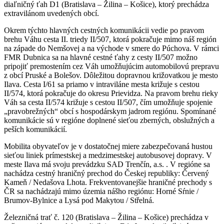
diaľničný ťah D1 (Bratislava – Žilina – Košice), ktorý prechádza
extravilánom uvedených obcí.
Okrem týchto hlavných cestných komunikácii vedie po pravom
brehu Váhu cesta II. triedy II/507, ktorá pokračuje mimo náš región
na západe do Nemšovej a na východe v smere do Púchova. V rámci
FMR Dubnica sa na hlavné cestné ťahy z cesty II/507 možno
pripojiť premostením cez Váh umožňujúcim automobilovú prepravu
z obcí Pruské a Bolešov. Dôležitou dopravnou križovatkou je mesto
Ilava. Cesta I/61 sa priamo v intraviláne mesta križuje s cestou
II/574, ktorá pokračuje do okresu Prievidza. Na pravom brehu rieky
Váh sa cesta II/574 križuje s cestou II/507, čím umožňuje spojenie
„pravobrežných“ obcí s hospodárskym jadrom regiónu. Spomínané
komunikácie sú v regióne doplnené sieťou zberných, obslužných a
peších komunikácií.
Mobilita obyvateľov je v dostatočnej miere zabezpečovaná hustou
sieťou liniek prímestskej a medzimestskej autobusovej dopravy. V
meste Ilava má svoju prevádzku SAD Trenčín, a.s. . V regióne sa
nachádza cestný hraničný prechod do Českej republiky: Červený
Kameň / Nedašova Lhota. Frekventovanejšie hraničné prechody s
ČR sa nachádzajú mimo územia nášho regiónu: Horné Sŕnie /
Brumov-Bylnice a Lysá pod Makytou / Střelná.
Železničná trať č. 120 (Bratislava – Žilina – Košice) prechádza v