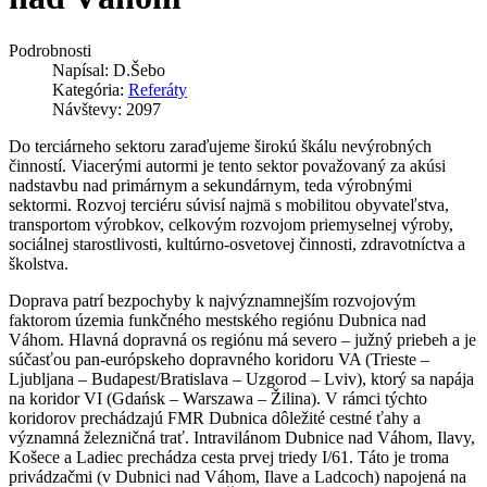
Podrobnosti
Napísal:
D.Šebo
Kategória:
Referáty
Návštevy: 2097
Do terciárneho sektoru zaraďujeme širokú škálu nevýrobných
činností. Viacerými autormi je tento sektor považovaný za akúsi
nadstavbu nad primárnym a sekundárnym, teda výrobnými
sektormi. Rozvoj terciéru súvisí najmä s mobilitou obyvateľstva,
transportom výrobkov, celkovým rozvojom priemyselnej výroby,
sociálnej starostlivosti, kultúrno-osvetovej činnosti, zdravotníctva a
školstva.
Doprava patrí bezpochyby k najvýznamnejším rozvojovým
faktorom územia funkčného mestského regiónu Dubnica nad
Váhom. Hlavná dopravná os regiónu má severo – južný priebeh a je
súčasťou pan-európskeho dopravného koridoru VA (Trieste –
Ljubljana – Budapest/Bratislava – Uzgorod – Lviv), ktorý sa napája
na koridor VI (Gdańsk – Warszawa – Žilina). V rámci týchto
koridorov prechádzajú FMR Dubnica dôležité cestné ťahy a
významná železničná trať. Intravilánom Dubnice nad Váhom, Ilavy,
Košece a Ladiec prechádza cesta prvej triedy I/61. Táto je troma
privádzačmi (v Dubnici nad Váhom, Ilave a Ladcoch) napojená na