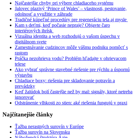
Najčastejšie chyby pri výbere chladiaceho systému
Jalovec plazivý ‘Prince of Wales’ – vlastnosti, pestovanie,
odolnosť a využitie v záhrade
Tradičné kúpeľné procedúry pre regeneráciu tela aj mysle
Kam s deťmi, keď počasie nepraje? Objavte čaro
interiérových ihrísk
Vizuálna identita a web rozhodujú o vašom úspechu v
digitálnom svete
Zamestnávanie cudzincov môže vášmu podniku pomôcť s
rastom
Práčka nezohrieva vodu? Problém hľadajte v ohrievacom
telese
Ako vybrať správne stavebné riešenie pre rýchlu a úspornú
výstavbu
Chladiace boxy: riešenia pre skladovanie potravín a
prevádzky
Keď žalúdok bolí častejšie než by mal: signály, ktoré netreba
ignorovať
Odstránenie vlhkosti zo stien: aké riešenia fungujú v praxi
Najčítanejšie články
Ťažba nerastných surovín v Európe
Ťažba surovín na Slovensku
Náboženská štruktúra Ázie