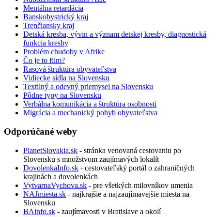
Mentálna retardácia
Banskobystrický kraj
Trenčiansky kraj
Detská kresba, vývin a význam detskej kresby, diagnostická
funkcia kresby
Problém chudoby v Afrike
Čo je to film?
Rasová štruktúra obyvateľstva
Vidiecke sídla na Slovensku
Textilný a odevný priemysel na Slovensku
Pôdne typy na Slovensku
Verbálna komunikácia a štruktúra osobnosti
Migrácia a mechanický pohyb obyvateľstva
Odporúčané weby
PlanetSlovakia.sk
- stránka venovaná cestovaniu po
Slovensku s množstvom zaujímavých lokalít
DovolenkaInfo.sk
- cestovateľský portál o zahraničných
krajinách a dovolenkách
VytvarnaVychova.sk
- pre všetkých milovníkov umenia
NAJmiesta.sk
- najkrajšie a najzaujímavejšie miesta na
Slovensku
BAinfo.sk
- zaujímavosti v Bratislave a okolí