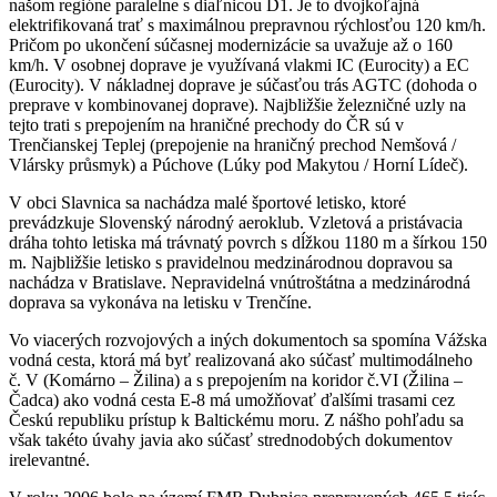
našom regióne paralelne s diaľnicou D1. Je to dvojkoľajná
elektrifikovaná trať s maximálnou prepravnou rýchlosťou 120 km/h.
Pričom po ukončení súčasnej modernizácie sa uvažuje až o 160
km/h. V osobnej doprave je využívaná vlakmi IC (Eurocity) a EC
(Eurocity). V nákladnej doprave je súčasťou trás AGTC (dohoda o
preprave v kombinovanej doprave). Najbližšie železničné uzly na
tejto trati s prepojením na hraničné prechody do ČR sú v
Trenčianskej Teplej (prepojenie na hraničný prechod Nemšová /
Vlársky průsmyk) a Púchove (Lúky pod Makytou / Horní Lídeč).
V obci Slavnica sa nachádza malé športové letisko, ktoré
prevádzkuje Slovenský národný aeroklub. Vzletová a pristávacia
dráha tohto letiska má trávnatý povrch s dĺžkou 1180 m a šírkou 150
m. Najbližšie letisko s pravidelnou medzinárodnou dopravou sa
nachádza v Bratislave. Nepravidelná vnútroštátna a medzinárodná
doprava sa vykonáva na letisku v Trenčíne.
Vo viacerých rozvojových a iných dokumentoch sa spomína Vážska
vodná cesta, ktorá má byť realizovaná ako súčasť multimodálneho
č. V (Komárno – Žilina) a s prepojením na koridor č.VI (Žilina –
Čadca) ako vodná cesta E-8 má umožňovať ďalšími trasami cez
Českú republiku prístup k Baltickému moru. Z nášho pohľadu sa
však takéto úvahy javia ako súčasť strednodobých dokumentov
irelevantné.