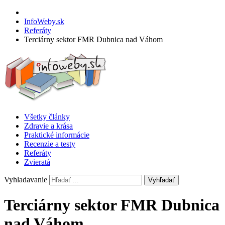
InfoWeby.sk
Referáty
Terciárny sektor FMR Dubnica nad Váhom
Všetky články
Zdravie a krása
Praktické informácie
Recenzie a testy
Referáty
Zvieratá
Vyhladavanie
Vyhľadať
Terciárny sektor FMR Dubnica
nad Váhom