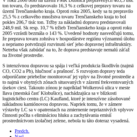
V roku 2006 bolo na území FMR Dubnica prepravených 465,5 tisíc
ton tovaru, čo predstavovalo 16,3 % z celkovej prepravy tovaru na
území Trenčianskeho kraja. Oproti roku 2005, kedy sa tu prepravilo
25,5 % z celkového množstva tovaru Trenčianskeho kraja to bol
pokles 206,7 tisíc ton. Tržby za nákladnú dopravu predstavovali
248,9 mil. Sk resp. 10,7 % tržieb Trenčianskeho kraja a oproti roku
2005 vzrástli bezmála o 143 %. Uvedené hodnoty nasvedčujú tomu,
že preprava tovaru zohráva v hospodárstve regiónu významnú úlohu
a nepriamo potvrdzujú rozvinutú sieť jeho dopravnej infraštruktúry.
Netreba však zabúdať na to, že doprava predstavuje nemalú záťaž
na životné prostredie.
S intenzívnou dopravou sa spája i veľká produkcia škodlivín (najmä
CO, CO2 a Pb), hlučnosť a prašnosť. S rozvojom dopravy teda
odporúčame priebežne monitorovať jej vplyv na životné prostredie a
to najmä v obytných zónach situovaných v zázemí frekventovaných
úsekov ciest. Takouto zónou je napríklad Wolkerová ulica v meste
Ilava (mestská časť Klobušice), nachádzajúca sa v blízkosti
logistického centra (LC) Kaufland, ktoré je intenzívne zásobované
nákladnou kamiónovou dopravou. Napriek tomu, že v zámere
výstavby LC sa v opatreniach na zmiernenie nepriaznivých vplyvov
činnosti počíta s elimináciou hluku a zachytávania emisií
prostredníctvom izolačnej zelene, nebola tu táto doteraz vysadená.
Predch.
Nasl.