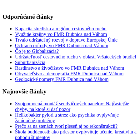
Odporúčané články
Kapacita strediska a regiónu cestovného ruchu
Využitie krajiny vo FMR Dubnica nad Váhom
Trvalo udržateľný rozvoj v doprave Európskej Únie
Ochrana prírody vo FMR Dubnica nad Váhom
Čo je to Globalizácia?
Udržateľnosť cestovného ruchu v oblasti Vršateckých bradiel
Suburbanizácia
Rastlinstvo a živočíšstvo vo FMR Dubnica nad Váhom
Obyvateľstvo a demografia FMR Dubnica nad Váhom
Geologické pomery FMR Dubnica nad Váhom
Najnovšie články
Svojpomocná montáž sendvičových panelov: Najčastejšie
chyby, na ktoré si dať pozor
Helikobakter pylori a stres: ako psychika ovplyvňuje
žalúdočné problémy
Prečo sa na stenách tvorí pleseň aj po rekonštrukcii?
Škola budúcnosti: ako priestor ovplyvňuje učenie, kreativitu a
pohodu študentov