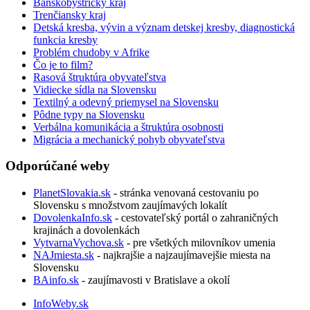
Banskobystrický kraj
Trenčiansky kraj
Detská kresba, vývin a význam detskej kresby, diagnostická
funkcia kresby
Problém chudoby v Afrike
Čo je to film?
Rasová štruktúra obyvateľstva
Vidiecke sídla na Slovensku
Textilný a odevný priemysel na Slovensku
Pôdne typy na Slovensku
Verbálna komunikácia a štruktúra osobnosti
Migrácia a mechanický pohyb obyvateľstva
Odporúčané weby
PlanetSlovakia.sk
- stránka venovaná cestovaniu po
Slovensku s množstvom zaujímavých lokalít
DovolenkaInfo.sk
- cestovateľský portál o zahraničných
krajinách a dovolenkách
VytvarnaVychova.sk
- pre všetkých milovníkov umenia
NAJmiesta.sk
- najkrajšie a najzaujímavejšie miesta na
Slovensku
BAinfo.sk
- zaujímavosti v Bratislave a okolí
InfoWeby.sk