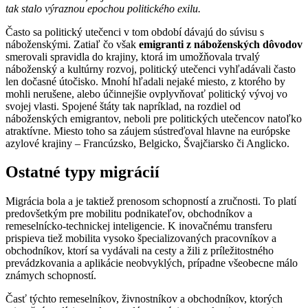
tak stalo výraznou epochou politického exilu.
Často sa politický utečenci v tom období dávajú do súvisu s
náboženskými. Zatiaľ čo však
emigranti z náboženských dôvodov
smerovali spravidla do krajiny, ktorá im umožňovala trvalý
náboženský a kultúrny rozvoj, politický utečenci vyhľadávali často
len dočasné útočisko. Mnohí hľadali nejaké miesto, z ktorého by
mohli nerušene, alebo účinnejšie ovplyvňovať politický vývoj vo
svojej vlasti. Spojené štáty tak napríklad, na rozdiel od
náboženských emigrantov, neboli pre politických utečencov natoľko
atraktívne. Miesto toho sa záujem sústreďoval hlavne na európske
azylové krajiny – Francúzsko, Belgicko, Švajčiarsko či Anglicko.
Ostatné typy migrácií
Migrácia bola a je taktiež prenosom schopností a zručnosti. To platí
predovšetkým pre mobilitu podnikateľov, obchodníkov a
remeselnícko-technickej inteligencie. K inovačnému transferu
prispieva tiež mobilita vysoko špecializovaných pracovníkov a
obchodníkov, ktorí sa vydávali na cesty a žili z príležitostného
prevádzkovania a aplikácie neobvyklých, prípadne všeobecne málo
známych schopností.
Časť týchto remeselníkov, živnostníkov a obchodníkov, ktorých