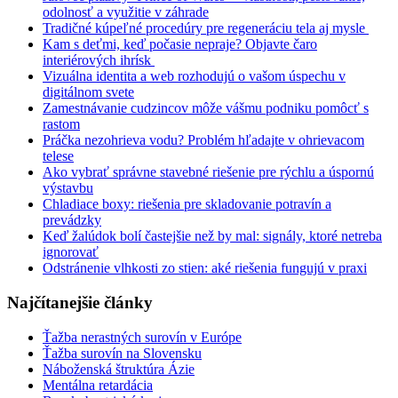
odolnosť a využitie v záhrade
Tradičné kúpeľné procedúry pre regeneráciu tela aj mysle
Kam s deťmi, keď počasie nepraje? Objavte čaro
interiérových ihrísk
Vizuálna identita a web rozhodujú o vašom úspechu v
digitálnom svete
Zamestnávanie cudzincov môže vášmu podniku pomôcť s
rastom
Práčka nezohrieva vodu? Problém hľadajte v ohrievacom
telese
Ako vybrať správne stavebné riešenie pre rýchlu a úspornú
výstavbu
Chladiace boxy: riešenia pre skladovanie potravín a
prevádzky
Keď žalúdok bolí častejšie než by mal: signály, ktoré netreba
ignorovať
Odstránenie vlhkosti zo stien: aké riešenia fungujú v praxi
Najčítanejšie články
Ťažba nerastných surovín v Európe
Ťažba surovín na Slovensku
Náboženská štruktúra Ázie
Mentálna retardácia