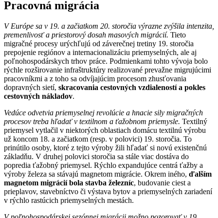
Pracovná migrácia
V Európe sa v 19. a začiatkom 20. storočia výrazne zvýšila intenzita,
premenlivosť a priestorový dosah masových migrácií.
Tieto
migračné procesy urýchľujú od záverečnej tretiny 19. storočia
prepojenie regiónov a internacionalizáciu priemyselných, ale aj
poľnohospodárskych trhov práce. Podmienkami tohto vývoja bolo
rýchle rozširovanie infraštruktúry realizované prevažne migrujúcimi
pracovníkmi a z toho sa odvíjajúcim procesom zhusťovania
dopravných sietí,
skracovania cestovných vzdialeností a pokles
cestovných nákladov
.
Vedúce odvetvia priemyselnej revolúcie a hnacie sily migračných
procesov treba hľadať v textilnom a ťažobnom priemysle.
Textilný
priemysel vytlačil v niektorých oblastiach domácu textilnú výrobu
už koncom 18. a začiatkom (resp. v polovici) 19. storočia. To
prinútilo osoby, ktoré z tejto výroby žili hľadať si novú existenčnú
základňu. V druhej polovici storočia sa stále viac dostáva do
popredia ťažobný priemysel. Rýchlo expandujúce centrá ťažby a
výroby železa sa stávajú magnetom migrácie. Okrem iného,
ďalším
magnetom migrácií bola stavba železníc
, budovanie ciest a
prieplavov, stavebníctvo či výstava bytov a priemyselných zariadení
v rýchlo rastúcich priemyselných mestách.
V poľnohospodárskej sezónnej migrácii možno pozorovať v 19.