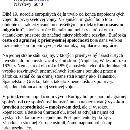
Návštevy: 6040
Dlhé 19. storočie európskych dejín trvalo od konca napoleonských
vojen do prvej svetovej vojny. V dejinách migrácií bolo toto
obdobie charakterizované predovšetkým „
proletárskou masovou
migráciou
“, ktorá sa v ére liberalizmu mohla v európskom a
atlantickom priestore do značnej miery slobodne rozvíjať. Európska
cesta od agrárnej k priemyselnej spoločnosti
bola daná veľkou
rozmanitosťou foriem vývoja ekonomiky, populácie a migrácie.
Na jednej strane stáli krajiny, v ktorých priemyselný nárast čistých
investícií do priemyslu začal veľmi skoro (Anglicko, Wales od roku
1820, v Nemecku okolo roku 1850) a následne viedol k dominancii
vysoko rozvinutých priemyselných štruktúr s ponukou práce a
zárobku, zatiaľ čo na druhej strane stáli krajiny ako Taliansko,
Španielsko a Grécko, kde k takejto zmene došlo až po prvej,
prípadne dokonca druhej svetovej vojne.
V prirodzenom populačnom vývoji Európy bol prechod od agrárnej
spoločnosti cez spoločnosť industriálnu charakterizovaný
vysokou
úrovňou reprodukcie – množstvom detí
, ale aj vysokou
kojeneckou a detskou úmrtnosťou, ktoré sa odvíjali najmä od
výskytu hladomorov či epidémií. Postupne tento typ krízy v
západnej a strednej Európe ustúpil, čomu napomohol nástup
priemyselnej éry.