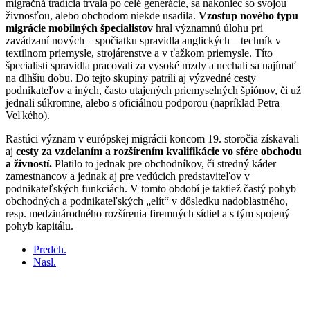
migračná tradícia trvala po celé generácie, sa nakoniec so svojou
živnosťou, alebo obchodom niekde usadila.
Vzostup nového typu
migrácie mobilných špecialistov
hral významnú úlohu pri
zavádzaní nových – spočiatku spravidla anglických – techník v
textilnom priemysle, strojárenstve a v ťažkom priemysle. Títo
špecialisti spravidla pracovali za vysoké mzdy a nechali sa najímať
na dlhšiu dobu. Do tejto skupiny patrili aj výzvedné cesty
podnikateľov a iných, často utajených priemyselných špiónov, či už
jednali súkromne, alebo s oficiálnou podporou (napríklad Petra
Veľkého).
Rastúci význam v európskej migrácii koncom 19. storočia získavali
aj
cesty za vzdelaním a rozšírením kvalifikácie vo sfére obchodu
a živností.
Platilo to jednak pre obchodníkov, či stredný káder
zamestnancov a jednak aj pre vedúcich predstaviteľov v
podnikateľských funkciách. V tomto období je taktiež častý pohyb
obchodných a podnikateľských „elít“ v dôsledku nadoblastného,
resp. medzinárodného rozšírenia firemných sídiel a s tým spojený
pohyb kapitálu.
Predch.
Nasl.