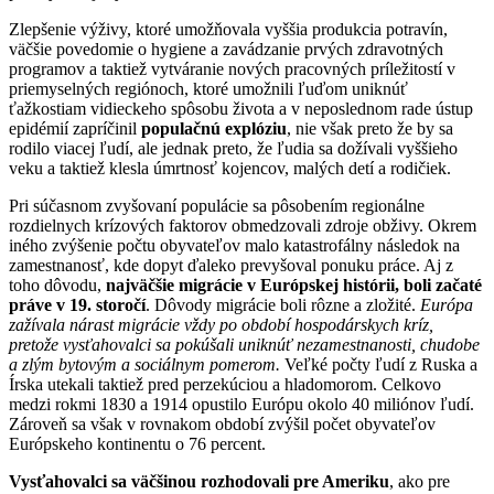
Zlepšenie výživy, ktoré umožňovala vyššia produkcia potravín,
väčšie povedomie o hygiene a zavádzanie prvých zdravotných
programov a taktiež vytváranie nových pracovných príležitostí v
priemyselných regiónoch, ktoré umožnili ľuďom uniknúť
ťažkostiam vidieckeho spôsobu života a v neposlednom rade ústup
epidémií zapríčinil
populačnú explóziu
, nie však preto že by sa
rodilo viacej ľudí, ale jednak preto, že ľudia sa dožívali vyššieho
veku a taktiež klesla úmrtnosť kojencov, malých detí a rodičiek.
Pri súčasnom zvyšovaní populácie sa pôsobením regionálne
rozdielnych krízových faktorov obmedzovali zdroje obživy. Okrem
iného zvýšenie počtu obyvateľov malo katastrofálny následok na
zamestnanosť, kde dopyt ďaleko prevyšoval ponuku práce. Aj z
toho dôvodu,
najväčšie migrácie v Európskej histórii, boli začaté
práve v 19. storočí
. Dôvody migrácie boli rôzne a zložité.
Európa
zažívala nárast migrácie vždy po období hospodárskych kríz,
pretože vysťahovalci sa pokúšali uniknúť nezamestnanosti, chudobe
a zlým bytovým a sociálnym pomerom.
Veľké počty ľudí z Ruska a
Írska utekali taktiež pred perzekúciou a hladomorom. Celkovo
medzi rokmi 1830 a 1914 opustilo Európu okolo 40 miliónov ľudí.
Zároveň sa však v rovnakom období zvýšil počet obyvateľov
Európskeho kontinentu o 76 percent.
Vysťahovalci sa väčšinou rozhodovali pre Ameriku
, ako pre