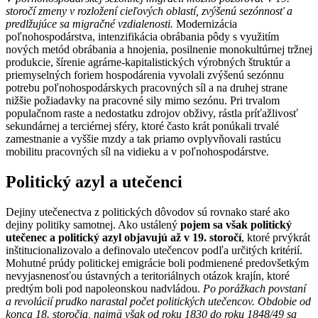
storočí zmeny v rozložení cieľových oblastí, zvýšenú sezónnosť a
predlžujúce sa migračné vzdialenosti.
Modernizácia
poľnohospodárstva, intenzifikácia obrábania pôdy s využitím
nových metód obrábania a hnojenia, posilnenie monokultúrnej tržnej
produkcie, šírenie agrárne-kapitalistických výrobných štruktúr a
priemyselných foriem hospodárenia vyvolali zvýšenú sezónnu
potrebu poľnohospodárskych pracovných síl a na druhej strane
nižšie požiadavky na pracovné sily mimo sezónu. Pri trvalom
populačnom raste a nedostatku zdrojov obživy, rástla príťažlivosť
sekundárnej a terciérnej sféry, ktoré často krát ponúkali trvalé
zamestnanie a vyššie mzdy a tak priamo ovplyvňovali rastúcu
mobilitu pracovných síl na vidieku a v poľnohospodárstve.
Politický azyl a utečenci
Dejiny utečenectva z politických dôvodov sú rovnako staré ako
dejiny politiky samotnej. Ako ustálený
pojem sa však politický
utečenec a politický azyl objavujú až v 19. storočí
, ktoré prvýkrát
inštitucionalizovalo a definovalo utečencov podľa určitých kritérií.
Mohutné prúdy politickej emigrácie boli podmienené predovšetkým
nevyjasnenosťou ústavných a teritoriálnych otázok krajín, ktoré
predtým boli pod napoleonskou nadvládou.
Po porážkach povstaní
a revolúcií prudko narastal počet politických utečencov. Obdobie od
konca 18. storočia, najmä však od roku 1830 do roku 1848/49 sa