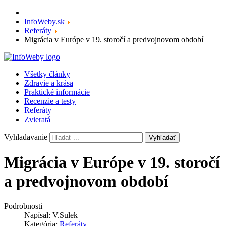
InfoWeby.sk
Referáty
Migrácia v Európe v 19. storočí a predvojnovom období
Všetky články
Zdravie a krása
Praktické informácie
Recenzie a testy
Referáty
Zvieratá
Vyhladavanie
Vyhľadať
Migrácia v Európe v 19. storočí
a predvojnovom období
Podrobnosti
Napísal:
V.Sulek
Kategória:
Referáty