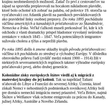
krajinu neobmedzených možností. Zatiaľ čo prví z cestovateľov na
západ sa spravidla preplavovali na hocakom nákladnom plavidle,
ktoré bolo ochotné ich zobrať na palubu, od polovice 19. storočia sa
vysťahovalci cez Atlantik plavili na parníkoch prevádzkovaných
ako pravidelné linky osobnej prepravy.
Do roku 1895 pochádzala
väčšina amerických a kanadských prisťahovalcov zo Škandinávie,
Nemecka a Írska.
Veľké ťažkosti museli prekonávať Íri, kde k ich
odchodu z vlasti dramaticky prispel hladomor vyvolaný neúrodou
zemiakov v rokoch 1845 – 1847. Veľa potenciálnych imigrantov
sužovala cholera a týfus a neprežili plavbu.
Po roku 1895 došlo k zmene skladby krajín pôvodu prisťahovalcov:
väčšina ich pochádzala zo strednej a východnej Európy.
V dôsledku
obrovského prílevu ľudí (zvlášť medzi rokmi 1900 – 1914) žili v
niektorých severoamerických regiónoch takmer výhradne európsky
prisťahovalci prvej, alebo druhej generácie.
Koloniálne zisky európskych štátov viedli aj k migrácii z
materskej krajiny do jej kolónií
. Tak sa napríklad Taliani
sťahovali do Líbye a Francúzi do severnej Afriky. Územia, ktoré
získali Nemci v nehostinných podmienkach rovníkovej Afriky boli
pre domácu nemeckú imigráciu menej priaznivé. Veľa Britov, najmä
Škótov a Welšanov však ochotne emigrovalo za prácou do Kanady,
južnej Afriky, Austrálie a Nového Zélandu.