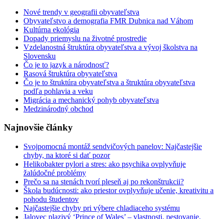
Nové trendy v geografii obyvateľstva
Obyvateľstvo a demografia FMR Dubnica nad Váhom
Kultúrna ekológia
Dopady priemyslu na životné prostredie
Vzdelanostná štruktúra obyvateľstva a vývoj školstva na
Slovensku
Čo je to jazyk a národnosť?
Rasová štruktúra obyvateľstva
Čo je to štruktúra obyvateľstva a štruktúra obyvateľstva
podľa pohlavia a veku
Migrácia a mechanický pohyb obyvateľstva
Medzinárodný obchod
Najnovšie články
Svojpomocná montáž sendvičových panelov: Najčastejšie
chyby, na ktoré si dať pozor
Helikobakter pylori a stres: ako psychika ovplyvňuje
žalúdočné problémy
Prečo sa na stenách tvorí pleseň aj po rekonštrukcii?
Škola budúcnosti: ako priestor ovplyvňuje učenie, kreativitu a
pohodu študentov
Najčastejšie chyby pri výbere chladiaceho systému
Jalovec plazivý ‘Prince of Wales’ – vlastnosti, pestovanie,