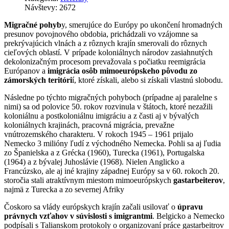
Návštevy: 2672
Migračné pohyb
y, smerujúce do Európy po ukončení hromadných
presunov povojnového obdobia, prichádzali vo vzájomne sa
prekrývajúcich vlnách a z rôznych krajín smerovali do rôznych
cieľových oblastí. V prípade koloniálnych národov zasiahnutých
dekolonizačným procesom prevažovala s počiatku reemigrácia
Európanov a
imigrácia osôb mimoeurópskeho pôvodu zo
zámorských teritóri
í, ktoré získali, alebo si získali vlastnú slobodu.
Následne po týchto migračných pohyboch (prípadne aj paralelne s
nimi) sa od polovice 50. rokov rozvinula v štátoch, ktoré nezažili
koloniálnu a postkoloniálnu imigráciu a z časti aj v bývalých
koloniálnych krajinách, pracovná migrácia, prevažne
vnútrozemského charakteru. V rokoch 1945 – 1961 prijalo
Nemecko 3 milióny ľudí z východného Nemecka. Pohli sa aj ľudia
zo Španielska a z Grécka (1960), Turecka (1961), Portugalska
(1964) a z bývalej Juhoslávie (1968). Nielen Anglicko a
Francúzsko, ale aj iné krajiny západnej Európy sa v 60. rokoch 20.
storočia stali atraktívnym miestom mimoeurópskych
gastarbeiterov
,
najmä z Turecka a zo severnej Afriky
Čoskoro sa vlády európskych krajín začali usilovať o
úpravu
právnych vzťahov v súvislosti s imigrantmi
. Belgicko a Nemecko
podpísali s Talianskom protokoly o organizovaní práce gastarbeitrov