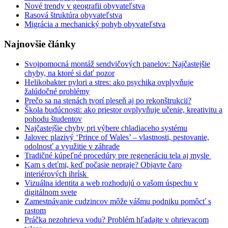
Nové trendy v geografii obyvateľstva
Rasová štruktúra obyvateľstva
Migrácia a mechanický pohyb obyvateľstva
Najnovšie články
Svojpomocná montáž sendvičových panelov: Najčastejšie
chyby, na ktoré si dať pozor
Helikobakter pylori a stres: ako psychika ovplyvňuje
žalúdočné problémy
Prečo sa na stenách tvorí pleseň aj po rekonštrukcii?
Škola budúcnosti: ako priestor ovplyvňuje učenie, kreativitu a
pohodu študentov
Najčastejšie chyby pri výbere chladiaceho systému
Jalovec plazivý ‘Prince of Wales’ – vlastnosti, pestovanie,
odolnosť a využitie v záhrade
Tradičné kúpeľné procedúry pre regeneráciu tela aj mysle
Kam s deťmi, keď počasie nepraje? Objavte čaro
interiérových ihrísk
Vizuálna identita a web rozhodujú o vašom úspechu v
digitálnom svete
Zamestnávanie cudzincov môže vášmu podniku pomôcť s
rastom
Práčka nezohrieva vodu? Problém hľadajte v ohrievacom