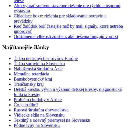
telese
Ako vybrať správne stavebné riešenie pre rýchlu a úspornú
výstavbu
Chladiace boxy: riešenia pre skladovanie potravín a
prevádzky
Keď žalúdok bolí častejšie než by mal: signály, ktoré netreba
ignorovať
Odstránenie vlhkosti zo stien: aké riešenia fungujú v praxi
Najčítanejšie články
Ťažba nerastných surovín v Európe
Ťažba surovín na Slovensku
Náboženská štruktúra Ázie
Mentálna retardácia
Banskobystrický kraj
Trenčiansky kraj
Detská kresba, vývin a význam detskej kresby, diagnostická
funkcia kresby
Problém chudoby v Afrike
Čo je to film?
Rasová štruktúra obyvateľstva
Vidiecke sídla na Slovensku
Textilný a odevný priemysel na Slovensku
Pôdne typy na Slovensku