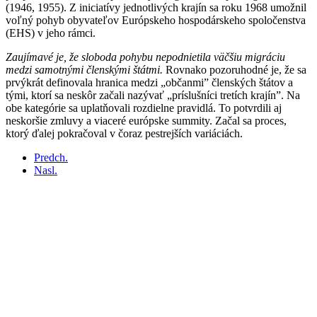
(1946, 1955). Z iniciatívy jednotlivých krajín sa roku 1968 umožnil
voľný pohyb obyvateľov Európskeho hospodárskeho spoločenstva
(EHS) v jeho rámci.
Zaujímavé je, že sloboda pohybu nepodnietila väčšiu migráciu
medzi samotnými členskými štátmi.
Rovnako pozoruhodné je, že sa
prvýkrát definovala hranica medzi „občanmi” členských štátov a
tými, ktorí sa neskôr začali nazývať „príslušníci tretích krajín”. Na
obe kategórie sa uplatňovali rozdielne pravidlá. To potvrdili aj
neskoršie zmluvy a viaceré európske summity. Začal sa proces,
ktorý ďalej pokračoval v čoraz pestrejších variáciách.
Predch.
Nasl.