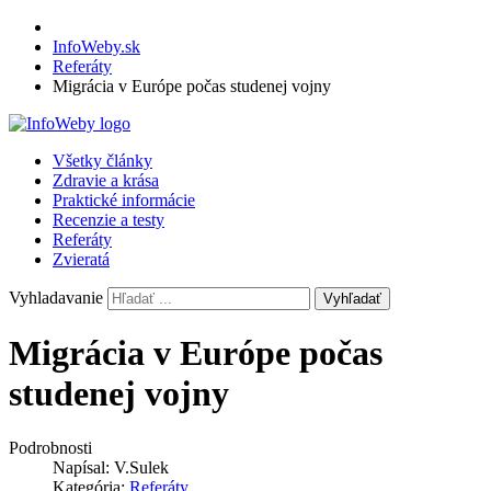
InfoWeby.sk
Referáty
Migrácia v Európe počas studenej vojny
Všetky články
Zdravie a krása
Praktické informácie
Recenzie a testy
Referáty
Zvieratá
Vyhladavanie
Vyhľadať
Migrácia v Európe počas
studenej vojny
Podrobnosti
Napísal:
V.Sulek
Kategória:
Referáty