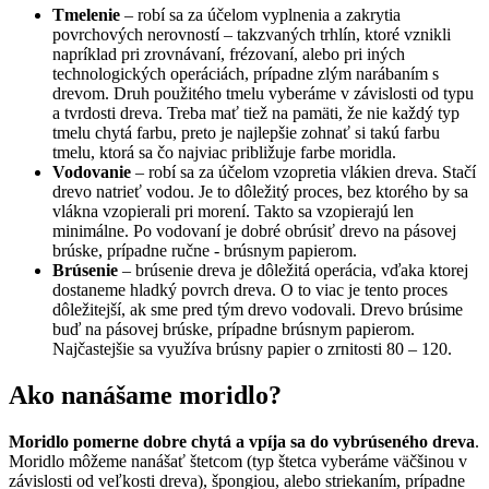
Tmelenie
– robí sa za účelom vyplnenia a zakrytia
povrchových nerovností – takzvaných trhlín, ktoré vznikli
napríklad pri zrovnávaní, frézovaní, alebo pri iných
technologických operáciách, prípadne zlým narábaním s
drevom. Druh použitého tmelu vyberáme v závislosti od typu
a tvrdosti dreva. Treba mať tiež na pamäti, že nie každý typ
tmelu chytá farbu, preto je najlepšie zohnať si takú farbu
tmelu, ktorá sa čo najviac približuje farbe moridla.
Vodovanie
– robí sa za účelom vzopretia vlákien dreva. Stačí
drevo natrieť vodou. Je to dôležitý proces, bez ktorého by sa
vlákna vzopierali pri morení. Takto sa vzopierajú len
minimálne. Po vodovaní je dobré obrúsiť drevo na pásovej
brúske, prípadne ručne - brúsnym papierom.
Brúsenie
– brúsenie dreva je dôležitá operácia, vďaka ktorej
dostaneme hladký povrch dreva. O to viac je tento proces
dôležitejší, ak sme pred tým drevo vodovali. Drevo brúsime
buď na pásovej brúske, prípadne brúsnym papierom.
Najčastejšie sa využíva brúsny papier o zrnitosti 80 – 120.
Ako nanášame moridlo?
Moridlo pomerne dobre chytá a vpíja sa do vybrúseného dreva
.
Moridlo môžeme nanášať štetcom (typ štetca vyberáme väčšinou v
závislosti od veľkosti dreva), špongiou, alebo striekaním, prípadne