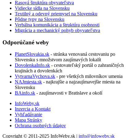
Rasová štruktúra obyvateľstva
Vidiecke sídla na Slovensku
Textilný a odevný priemysel na Slovensku
Pôdne typy na Slovensku
Verbálna komunikácia a štruktúra osobnosti
Migrácia a mechanický pohyb obyvateľstva
Odporúčané weby
PlanetSlovakia.sk
- stránka venovaná cestovaniu po
Slovensku s množstvom zaujímavých lokalít
DovolenkaInfo.sk
- cestovateľský portál o zahraničných
krajinách a dovolenkách
VytvarnaVychova.sk
- pre všetkých milovníkov umenia
NAJmiesta.sk
- najkrajšie a najzaujímavejšie miesta na
Slovensku
BAinfo.sk
- zaujímavosti v Bratislave a okolí
InfoWeby.sk
Inzercia a Kontakt
Vyhľadávanie
Mapa Stránky
Ochrana osobných údajov
Copyright © 2011-2025 InfoWeby.sk |
info@infoweby.sk