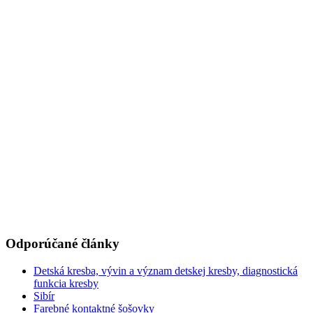
Odporúčané články
Detská kresba, vývin a význam detskej kresby, diagnostická
funkcia kresby
Sibír
Farebné kontaktné šošovky