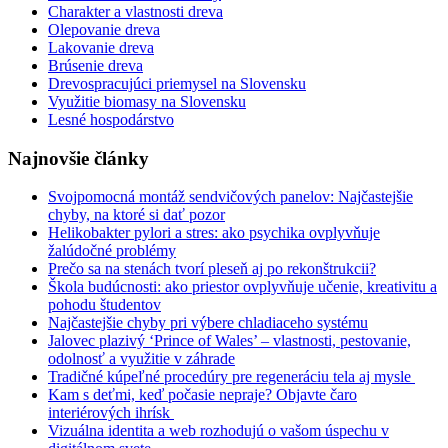
Charakter a vlastnosti dreva
Olepovanie dreva
Lakovanie dreva
Brúsenie dreva
Drevospracujúci priemysel na Slovensku
Využitie biomasy na Slovensku
Lesné hospodárstvo
Najnovšie články
Svojpomocná montáž sendvičových panelov: Najčastejšie
chyby, na ktoré si dať pozor
Helikobakter pylori a stres: ako psychika ovplyvňuje
žalúdočné problémy
Prečo sa na stenách tvorí pleseň aj po rekonštrukcii?
Škola budúcnosti: ako priestor ovplyvňuje učenie, kreativitu a
pohodu študentov
Najčastejšie chyby pri výbere chladiaceho systému
Jalovec plazivý ‘Prince of Wales’ – vlastnosti, pestovanie,
odolnosť a využitie v záhrade
Tradičné kúpeľné procedúry pre regeneráciu tela aj mysle
Kam s deťmi, keď počasie nepraje? Objavte čaro
interiérových ihrísk
Vizuálna identita a web rozhodujú o vašom úspechu v