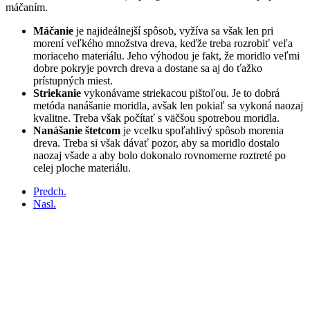
máčaním.
Máčanie
je najideálnejší spôsob, vyžíva sa však len pri
morení veľkého množstva dreva, keďže treba rozrobiť veľa
moriaceho materiálu. Jeho výhodou je fakt, že moridlo veľmi
dobre pokryje povrch dreva a dostane sa aj do ťažko
prístupných miest.
Striekanie
vykonávame striekacou pištoľou. Je to dobrá
metóda nanášanie moridla, avšak len pokiaľ sa vykoná naozaj
kvalitne. Treba však počítať s väčšou spotrebou moridla.
Nanášanie štetcom
je vcelku spoľahlivý spôsob morenia
dreva. Treba si však dávať pozor, aby sa moridlo dostalo
naozaj všade a aby bolo dokonalo rovnomerne roztreté po
celej ploche materiálu.
Predch.
Nasl.