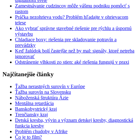
digitálnom svete
Zamestnávanie cudzincov môže vášmu podniku pomôcť s
rastom
Práčka nezohrieva vodu? Problém hľadajte v ohrievacom
telese
Ako vybrať správne stavebné riešenie pre rýchlu a úspornú
výstavbu
Chladiace boxy: riešenia pre skladovanie potravín a
prevádzky
Keď žalúdok bolí častejšie než by mal: signály, ktoré netreba
ignorovať
Odstránenie vlhkosti zo stien: aké riešenia fungujú v praxi
Najčítanejšie články
Ťažba nerastných surovín v Európe
Ťažba surovín na Slovensku
Náboženská štruktúra Ázie
Mentálna retardácia
Banskobystrický kraj
Trenčiansky kraj
Detská kresba, vývin a význam detskej kresby, diagnostická
funkcia kresby
Problém chudoby v Afrike
Čo je to film?