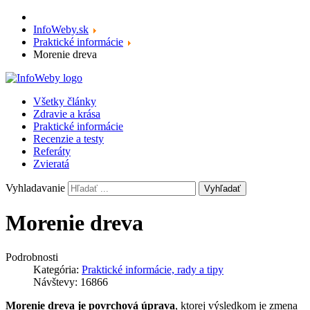
InfoWeby.sk
Praktické informácie
Morenie dreva
Všetky články
Zdravie a krása
Praktické informácie
Recenzie a testy
Referáty
Zvieratá
Vyhladavanie
Vyhľadať
Morenie dreva
Podrobnosti
Kategória:
Praktické informácie, rady a tipy
Návštevy: 16866
Morenie dreva je povrchová úprava
, ktorej výsledkom je zmena