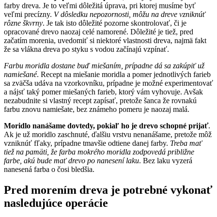
farby dreva. Je to veľmi dôležitá úprava, pri ktorej musíme byť
veľmi precízny.
V dôsledku nepozornosti, môžu na dreve vzniknúť
rôzne škvrny
. Je tak isto dôležité pozorne skontrolovať, či je
opracované drevo naozaj celé namorené. Dôležité je tiež, pred
začatím morenia, uvedomiť si niektoré vlastnosti dreva, najmä fakt
že sa vlákna dreva po styku s vodou začínajú vzpínať.
Farbu moridla dostane buď miešaním, prípadne dá sa zakúpiť už
namiešané
. Recept na miešanie moridla a pomer jednotlivých farieb
sa zväčša udáva na vzorkovníku, prípadne je možné experimentovať
a nájsť taký pomer miešaných farieb, ktorý vám vyhovuje. Avšak
nezabudnite si vlastný recept zapísať, pretože šanca že rovnakú
farbu znovu namiešate, bez známeho pomeru je naozaj malá.
Moridlo nanášame dovtedy, pokiaľ ho je drevo schopné prijať
.
Ak je už moridlo zaschnuté, ďalšiu vrstvu nenanášame, pretože môž
vzniknúť fľaky, prípadne tmavšie odtiene danej farby.
Treba mať
tiež na pamäti, že farba mokrého moridla zodpovedá približne
farbe, akú bude mať drevo po nanesení laku
. Bez laku vyzerá
nanesená farba o čosi bledšia.
Pred morením dreva je potrebné vykonať
nasledujúce operácie