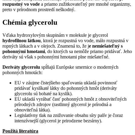
rozpustný vo vode
a priamo zužitkovateľný pre mnohé organizmy,
preto v prírodnom prostredí neškodný.
Chémia glycerolu
Vďaka hydroxylovým skupinám v molekule je glycerol
hydrofilnou látkou
, ktorá je rozpustná vo vode, málo rozpustná v
ropných látkach a v olejoch. Znamená to, že j
e nemiešateľný s
pohonnými hmotami
, do ktorých sa nemôže priamo pridávať. Jeho
deriváty sú však s pohonnými hmotami plne miešateľné.
Deriváty glycerolu
spĺňajú Európske smernice o moderných
pohonných hmotách:
EU v záujme čistejšieho spaľovania ukladá povinnosť
pridávať kyslíkaté látky do pohonných hmôt (deriváty
glycerolu sú bohaté na kyslík).
EU ukladá vyrábať časť pohonných hmôt z obnoviteľných
prírodných zdrojov (rastlinný glycerol je prírodná a
obnoviteľná látka).
Legislatívny tlak na znižovanie obsahu síry palív je čoraz
intenzívnejší (glycerol je prirodzene bezsírny).
Použitá literatúra