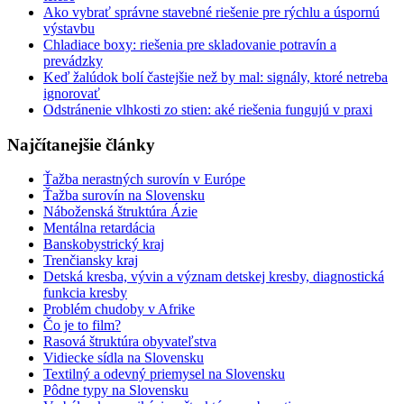
Ako vybrať správne stavebné riešenie pre rýchlu a úspornú
výstavbu
Chladiace boxy: riešenia pre skladovanie potravín a
prevádzky
Keď žalúdok bolí častejšie než by mal: signály, ktoré netreba
ignorovať
Odstránenie vlhkosti zo stien: aké riešenia fungujú v praxi
Najčítanejšie články
Ťažba nerastných surovín v Európe
Ťažba surovín na Slovensku
Náboženská štruktúra Ázie
Mentálna retardácia
Banskobystrický kraj
Trenčiansky kraj
Detská kresba, vývin a význam detskej kresby, diagnostická
funkcia kresby
Problém chudoby v Afrike
Čo je to film?
Rasová štruktúra obyvateľstva
Vidiecke sídla na Slovensku
Textilný a odevný priemysel na Slovensku
Pôdne typy na Slovensku