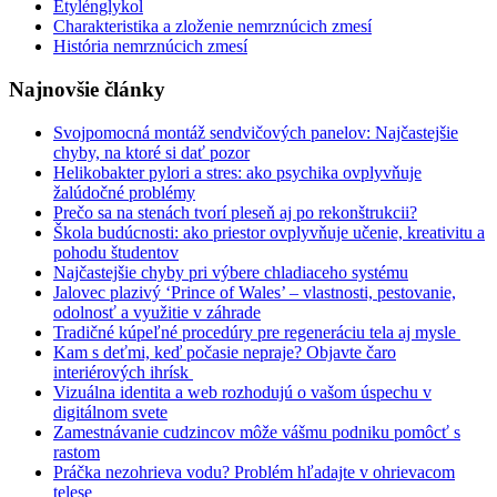
Etylénglykol
Charakteristika a zloženie nemrznúcich zmesí
História nemrznúcich zmesí
Najnovšie články
Svojpomocná montáž sendvičových panelov: Najčastejšie
chyby, na ktoré si dať pozor
Helikobakter pylori a stres: ako psychika ovplyvňuje
žalúdočné problémy
Prečo sa na stenách tvorí pleseň aj po rekonštrukcii?
Škola budúcnosti: ako priestor ovplyvňuje učenie, kreativitu a
pohodu študentov
Najčastejšie chyby pri výbere chladiaceho systému
Jalovec plazivý ‘Prince of Wales’ – vlastnosti, pestovanie,
odolnosť a využitie v záhrade
Tradičné kúpeľné procedúry pre regeneráciu tela aj mysle
Kam s deťmi, keď počasie nepraje? Objavte čaro
interiérových ihrísk
Vizuálna identita a web rozhodujú o vašom úspechu v
digitálnom svete
Zamestnávanie cudzincov môže vášmu podniku pomôcť s
rastom
Práčka nezohrieva vodu? Problém hľadajte v ohrievacom
telese