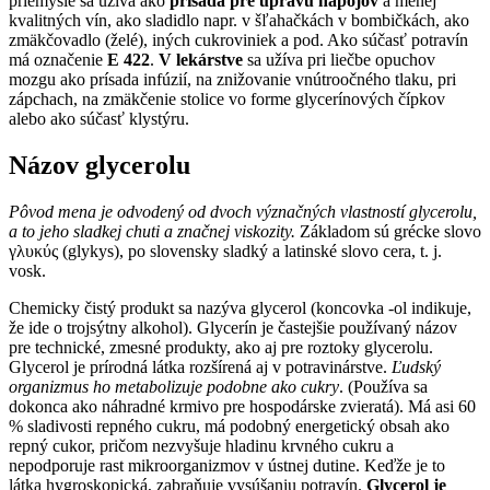
priemysle sa užíva ako
prísada pre úpravu nápojov
a menej
kvalitných vín, ako sladidlo napr. v šľahačkách v bombičkách, ako
zmäkčovadlo (želé), iných cukroviniek a pod. Ako súčasť potravín
má označenie
E 422
.
V lekárstve
sa užíva pri liečbe opuchov
mozgu ako prísada infúzií, na znižovanie vnútroočného tlaku, pri
zápchach, na zmäkčenie stolice vo forme glycerínových čípkov
alebo ako súčasť klystýru.
Názov glycerolu
Pôvod mena je odvodený od dvoch význačných vlastností glycerolu,
a to jeho sladkej chuti a značnej viskozity.
Základom sú grécke slovo
γλυκύς (glykys), po slovensky sladký a latinské slovo cera, t. j.
vosk.
Chemicky čistý produkt sa nazýva glycerol (koncovka -ol indikuje,
že ide o trojsýtny alkohol). Glycerín je častejšie používaný názov
pre technické, zmesné produkty, ako aj pre roztoky glycerolu.
Glycerol je prírodná látka rozšírená aj v potravinárstve.
Ľudský
organizmus ho metabolizuje podobne ako cukry
. (Používa sa
dokonca ako náhradné krmivo pre hospodárske zvieratá). Má asi 60
% sladivosti repného cukru, má podobný energetický obsah ako
repný cukor, pričom nezvyšuje hladinu krvného cukru a
nepodporuje rast mikroorganizmov v ústnej dutine. Keďže je to
látka hygroskopická, zabraňuje vysúšaniu potravín.
Glycerol je