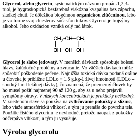
Glycerol, alebo glycerín
, systematickým názvom propán-1,2,3-
triol, je hygroskopická bezfarebná viskózna kvapalina bez zápachu,
sladkej chuti. Je dôležitou biogénnou
organickou zlúčeninou
, lebo
je vo forme svojich esterov súčasťou tukov. Glycerol je trojsýtny
alkohol. Jeho oxidáciou vzniká celý rad látok.
Glycerol je slabo jedovatý
. V menších dávkach spôsobuje bolesti
hlavy, žalúdočné problémy a zvracanie. Vo väčších dávkach môže
spôsobiť poškodenie pečene. Najnižšia toxická dávka podaná orálne
u človeka je približne LDLo = 1,5 g.kg-1 živej hmotnosti (LDLo –
spodný limit letálnej dávky), čo znamená, že priemerný človek by
ho musel požiť najmenej 90 až 120 g, aby sa u neho prejavili
symptómy otravy.
V nízkych koncentráciách je prakticky neškodný.
V zriedenom stave sa používa na
zvlhčovanie pokožky a slizníc
,
lebo viaže atmosférickú vlhkosť, a tým ju prenáša do povrchu tela.
Použitie čistého glycerínu je nevhodné, pretože naopak z pokožky
odčerpáva vlhkosť, a tým ju vysušuje.
Výroba glycerolu