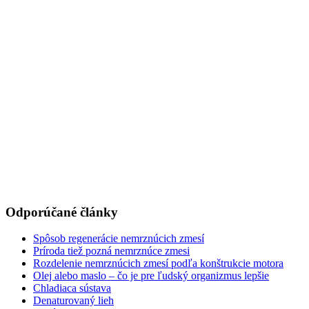
Odporúčané články
Spôsob regenerácie nemrznúcich zmesí
Príroda tiež pozná nemrznúce zmesi
Rozdelenie nemrznúcich zmesí podľa konštrukcie motora
Olej alebo maslo – čo je pre ľudský organizmus lepšie
Chladiaca sústava
Denaturovaný lieh