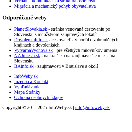
Verbálna komunikácia a štruktúra osobnosti
Migrácia a mechanický pohyb obyvateľstva
Odporúčané weby
PlanetSlovakia.sk
- stránka venovaná cestovaniu po
Slovensku s množstvom zaujímavých lokalít
DovolenkaInfo.sk
- cestovateľský portál o zahraničných
krajinách a dovolenkách
VytvarnaVychova.sk
- pre všetkých milovníkov umenia
NAJmiesta.sk
- najkrajšie a najzaujímavejšie miesta na
Slovensku
BAinfo.sk
- zaujímavosti v Bratislave a okolí
InfoWeby.sk
Inzercia a Kontakt
Vyhľadávanie
Mapa Stránky
Ochrana osobných údajov
Copyright © 2011-2025 InfoWeby.sk |
info@infoweby.sk