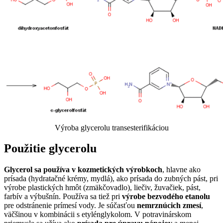
Výroba glycerolu transesterifikáciou
Použitie glycerolu
Glycerol sa používa v kozmetických výrobkoch
, hlavne ako
prísada (hydratačné krémy, mydlá), ako prísada do zubných pást, pri
výrobe plastických hmôt (zmäkčovadlo), liečiv, žuvačiek, pást,
farbív a výbušnín. Používa sa tiež pri
výrobe bezvodého etanolu
pre odstránenie prímesí vody. Je súčasťou
nemrznúcich zmesí
,
väčšinou v kombinácii s etylénglykolom. V potravinárskom