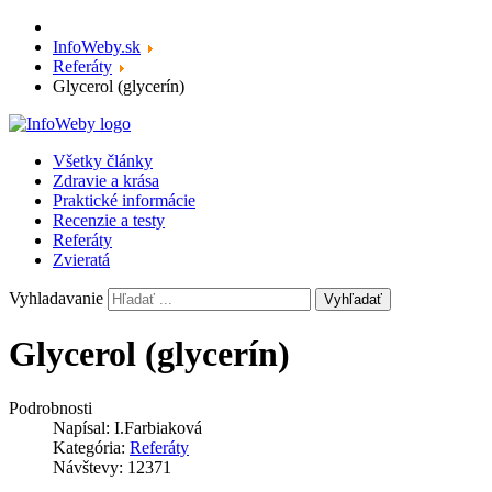
InfoWeby.sk
Referáty
Glycerol (glycerín)
Všetky články
Zdravie a krása
Praktické informácie
Recenzie a testy
Referáty
Zvieratá
Vyhladavanie
Vyhľadať
Glycerol (glycerín)
Podrobnosti
Napísal:
I.Farbiaková
Kategória:
Referáty
Návštevy: 12371