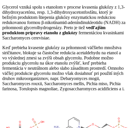
Glycerol vzniká spolu s etanolom v procese kvasenia glukózy z 1,3-
dihydroxyacetónu, resp. 1,3-dihydroxyacetonfosfátu, ktorý je
bežným produktom štiepenia glukózy enzymatickou redukciou
redukovanou formou β-nikotínamid-adeníndinukleotidu (NADH) za
prítomnosti glycerolhydrogenázy. Preto je tiež
vedľajším
produktom prípravy etanolu z glukózy
fermentáciou kvasinkami
Saccharomyces cerevisiae.
Keď prebieha kvasenie glukózy za prítomnosti väčšieho množstva
siričitanov, blokuje sa čiastočne redukcia acetaldehydu na etanol a
vo výslednej zmesi sa zvýši obsah glycerolu. Podobne možno
produkciu glycerolu na úkor etanolu zvýšiť, keď prebieha
fermentácia v neutrálnom alebo slabo zásaditom prostredí. Omnoho
väčšej produkcie glycerolu možno však dosiahnuť pri použití iných
druhov mikroorganizmov, napr. Debaryomyces mogii,
Saccharomyces rouxii, Saccharomyces mellis, Pichia miso, Pichia
farinosa, Torulopsis magnoliae, Zygosaccharomyces acidificiens a i.