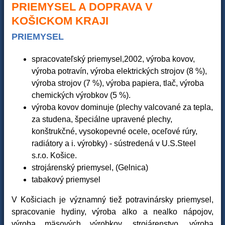
PRIEMYSEL A DOPRAVA V
KOŠICKOM KRAJI
PRIEMYSEL
spracovateľský priemysel,2002, výroba kovov,
výroba potravín, výroba elektrických strojov (8 %),
výroba strojov (7 %), výroba papiera, tlač, výroba
chemických výrobkov (5 %).
výroba kovov dominuje (plechy valcované za tepla,
za studena, špeciálne upravené plechy,
konštrukčné, vysokopevné ocele, oceľové rúry,
radiátory a i. výrobky) - sústredená v U.S.Steel
s.r.o. Košice.
strojárenský priemysel, (Gelnica)
tabakový priemysel
V Košiciach je významný tiež potravinársky priemysel,
spracovanie hydiny, výroba alko a nealko nápojov,
výroba mäsových výrobkov, strojárenstvo, výroba