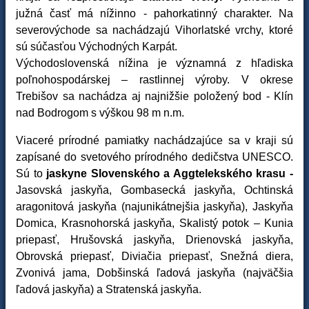
južná časť má nížinno - pahorkatinný charakter. Na
severovýchode sa nachádzajú Vihorlatské vrchy, ktoré
sú súčasťou Východných Karpát.
Východoslovenská nížina je významná z hľadiska
poľnohospodárskej – rastlinnej výroby. V okrese
Trebišov sa nachádza aj najnižšie položený bod - Klín
nad Bodrogom s výškou 98 m n.m.
Viaceré prírodné pamiatky nachádzajúce sa v kraji sú
zapísané do svetového prírodného dedičstva UNESCO.
Sú to
jaskyne Slovenského a Aggtelekského krasu -
Jasovská jaskyňa, Gombasecká jaskyňa, Ochtinská
aragonitová jaskyňa (najunikátnejšia jaskyňa), Jaskyňa
Domica, Krasnohorská jaskyňa, Skalistý potok – Kunia
priepasť, Hrušovská jaskyňa, Drienovská jaskyňa,
Obrovská priepasť, Diviačia priepasť, Snežná diera,
Zvonivá jama, Dobšinská ľadová jaskyňa (najväčšia
ľadová jaskyňa) a Stratenská jaskyňa.