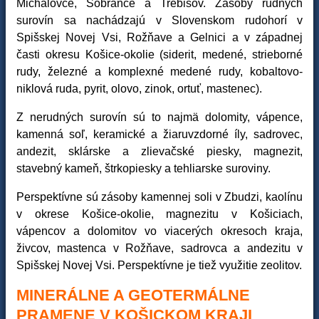
Michalovce, Sobrance a Trebišov. Zásoby rudných
surovín sa nachádzajú v Slovenskom rudohorí v
Spišskej Novej Vsi, Rožňave a Gelnici a v západnej
časti okresu Košice-okolie (siderit, medené, strieborné
rudy, železné a komplexné medené rudy, kobaltovo-
niklová ruda, pyrit, olovo, zinok, ortuť, mastenec).
Z nerudných surovín sú to najmä dolomity, vápence,
kamenná soľ, keramické a žiaruvzdorné íly, sadrovec,
andezit, sklárske a zlievačské piesky, magnezit,
stavebný kameň, štrkopiesky a tehliarske suroviny.
Perspektívne sú zásoby kamennej soli v Zbudzi, kaolínu
v okrese Košice-okolie, magnezitu v Košiciach,
vápencov a dolomitov vo viacerých okresoch kraja,
živcov, mastenca v Rožňave, sadrovca a andezitu v
Spišskej Novej Vsi. Perspektívne je tiež využitie zeolitov.
MINERÁLNE A GEOTERMÁLNE
PRAMENE V KOŠICKOM KRAJI