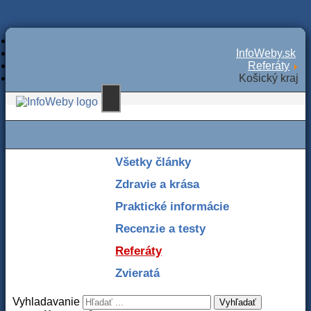
InfoWeby.sk
Referáty
Košický kraj
Všetky články
Zdravie a krása
Praktické informácie
Recenzie a testy
Referáty
Zvieratá
Vyhladavanie
Vyhľadať