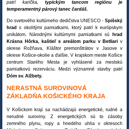
patrí karička,
typickým tancom regiónu je
temperamentný párový tanec čardáš.
Do svetového kultúrneho dedičstva UNESCO -
Spišský
hrad
s okolitými pamiatkami, ktorý patrí k európskym
unikátom. Národnými kultúrnymi pamiatkami sú
hrad
Krásna Hôrka,
kaštieľ s areálom parku v Betliari
v
okrese Rožňava, Kláštor premonštrátov v Jasove v
okrese Košice-okolie a ďalšie. V krajskom meste Košice
centrum Starého Mesta je vyhlásené za mestskú
pamiatkovú rezerváciu. Medzi významné stavby patrí
Dóm sv. Alžbety.
NERASTNÁ SUROVINOVÁ
ZÁKLADŇA KOŠICKÉHO KRAJA
V Košickom kraji sa nachádzajú energetické, rudné a
nerudné suroviny. Z energetických sú to zásoby
zemného plynu, ropy a hnedého uhlia v okresoch