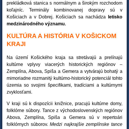
prekládková stanica s normálnym a širokým rozchodom
koľajníc. Terminály kombinovanej dopravy sú v
Košiciach a v Dobrej. Košiciach sa nachádza
letisko
medzinárodného významu.
KULTÚRA A HISTÓRIA V KOŠICKOM
KRAJI
Na území Košického kraja sa stretávajú a prelínajú
kultúrne vplyvy viacerých historických regiónov –
Zemplína, Abova, Spiša a Gemera a vytvárajú bohatý a
mimoriadne rozmanitý kultúrno-historický potenciál tohto
územia so svojimi špecifikami, tradíciami a kultúrnymi
zvyklosťami.
V kraji sú k dispozícii knižnice, pracujú kultúrne domy,
folklórne súbory. Tance z východoslovenských regiónov
Abova, Zemplína, Spiša a Gemera sú v repertoári
folklórnych súborov.
Medzi najkrajšie zemplínske tance