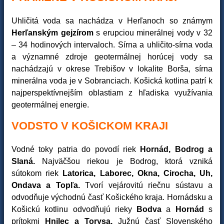
Uhličitá voda sa nachádza v Herľanoch so známym
Herľanským gejzírom
s erupciou minerálnej vody v 32
– 34 hodinových intervaloch. Sírna a uhličito-sírna voda
a významné zdroje geotermálnej horúcej vody sa
nachádzajú v okrese Trebišov v lokalite Borša, sírna
minerálna voda je v Sobranciach. Košická kotlina patrí k
najperspektívnejším oblastiam z hľadiska využívania
geotermálnej energie.
VODSTO V KOŠICKOM KRAJI
Vodné toky patria do povodí riek
Hornád, Bodrog a
Slaná.
Najväčšou riekou je Bodrog, ktorá vzniká
sútokom riek
Latorica, Laborec, Okna, Cirocha, Uh,
Ondava a Topľa.
Tvorí vejárovitú riečnu sústavu a
odvodňuje východnú časť Košického kraja. Hornádsku a
Košickú kotlinu odvodňujú rieky
Bodva
a
Hornád
s
prítokmi
Hnilec a Torysa.
Južnú časť Slovenského