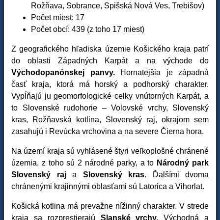
Rožňava, Sobrance, Spišská Nová Ves, Trebišov)
Počet miest: 17
Počet obcí: 439 (z toho 17 miest)
Z geografického hľadiska územie Košického kraja patrí
do oblasti Západných Karpát a na východe do
Východopanónskej panvy.
Hornatejšia je západná
časť kraja, ktorá má horský a podhorský charakter.
Vypĺňajú ju geomorfologické celky vnútorných Karpát, a
to Slovenské rudohorie – Volovské vrchy, Slovenský
kras, Rožňavská kotlina, Slovenský raj, okrajom sem
zasahujú i Revúcka vrchovina a na severe Čierna hora.
Na území kraja sú vyhlásené štyri veľkoplošné chránené
územia, z toho sú 2 národné parky, a to
Národný park
Slovenský raj
a
Slovenský kras
. Ďalšími dvoma
chránenými krajinnými oblasťami sú Latorica a Vihorlat.
Košická kotlina má prevažne nížinný charakter. V strede
kraja sa rozprestierajú
Slanské vrchy.
Východná a