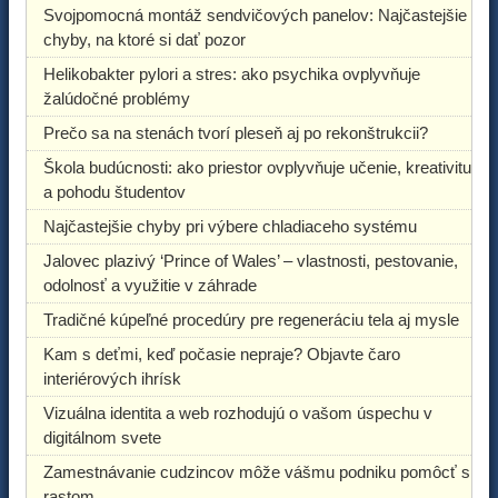
Svojpomocná montáž sendvičových panelov: Najčastejšie
chyby, na ktoré si dať pozor
Helikobakter pylori a stres: ako psychika ovplyvňuje
žalúdočné problémy
Prečo sa na stenách tvorí pleseň aj po rekonštrukcii?
Škola budúcnosti: ako priestor ovplyvňuje učenie, kreativitu
a pohodu študentov
Najčastejšie chyby pri výbere chladiaceho systému
Jalovec plazivý ‘Prince of Wales’ – vlastnosti, pestovanie,
odolnosť a využitie v záhrade
Tradičné kúpeľné procedúry pre regeneráciu tela aj mysle
Kam s deťmi, keď počasie nepraje? Objavte čaro
interiérových ihrísk
Vizuálna identita a web rozhodujú o vašom úspechu v
digitálnom svete
Zamestnávanie cudzincov môže vášmu podniku pomôcť s
rastom