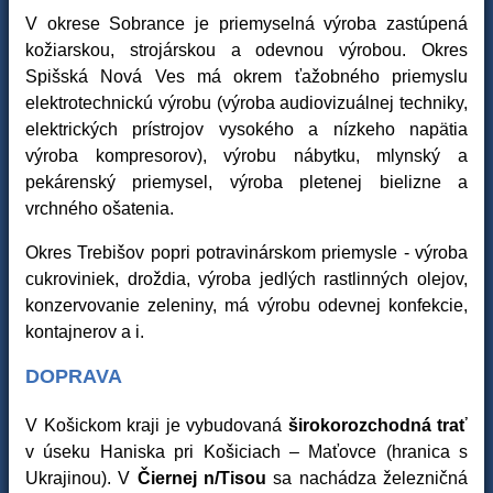
V okrese Sobrance je priemyselná výroba zastúpená
kožiarskou, strojárskou a odevnou výrobou. Okres
Spišská Nová Ves má okrem ťažobného priemyslu
elektrotechnickú výrobu (výroba audiovizuálnej techniky,
elektrických prístrojov vysokého a nízkeho napätia
výroba kompresorov), výrobu nábytku, mlynský a
pekárenský priemysel, výroba pletenej bielizne a
vrchného ošatenia.
Okres Trebišov popri potravinárskom priemysle - výroba
cukroviniek, droždia, výroba jedlých rastlinných olejov,
konzervovanie zeleniny, má výrobu odevnej konfekcie,
kontajnerov a i.
DOPRAVA
V Košickom kraji je vybudovaná
širokorozchodná trať
v úseku Haniska pri Košiciach – Maťovce (hranica s
Ukrajinou). V
Čiernej n/Tisou
sa nachádza železničná