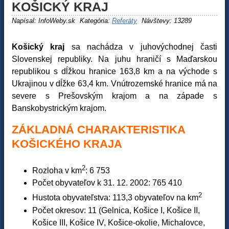
KOŠICKÝ KRAJ
Napísal:
InfoWeby.sk
Kategória:
Referáty
Návštevy: 13289
Košický kraj
sa nachádza v juhovýchodnej časti
Slovenskej republiky. Na juhu hraničí s Maďarskou
republikou s dĺžkou hranice 163,8 km a na východe s
Ukrajinou v dĺžke 63,4 km. Vnútrozemské hranice má na
severe s Prešovským krajom a na západe s
Banskobystrickým krajom.
ZÁKLADNÁ CHARAKTERISTIKA
KOŠICKÉHO KRAJA
2
Rozloha v km
: 6 753
Počet obyvateľov k 31. 12. 2002: 765 410
2
Hustota obyvateľstva: 113,3 obyvateľov na km
Počet okresov: 11 (Gelnica, Košice I, Košice II,
Košice III, Košice IV, Košice-okolie, Michalovce,