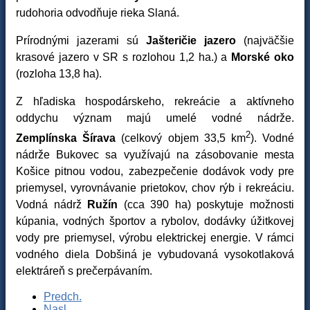
rudohoria odvodňuje rieka Slaná.
Prírodnými jazerami sú
Jašteričie jazero
(najväčšie
krasové jazero v SR s rozlohou 1,2 ha.) a
Morské oko
(rozloha 13,8 ha).
Z hľadiska hospodárskeho, rekreácie a aktívneho
oddychu význam majú umelé vodné nádrže.
2
Zemplínska Šírava
(celkový objem 33,5 km
). Vodné
nádrže Bukovec sa využívajú na zásobovanie mesta
Košice pitnou vodou, zabezpečenie dodávok vody pre
priemysel, vyrovnávanie prietokov, chov rýb i rekreáciu.
Vodná nádrž
Ružín
(cca 390 ha) poskytuje možnosti
kúpania, vodných športov a rybolov, dodávky úžitkovej
vody pre priemysel, výrobu elektrickej energie. V rámci
vodného diela Dobšiná je vybudovaná vysokotlaková
elektráreň s prečerpávaním.
Predch.
Nasl.