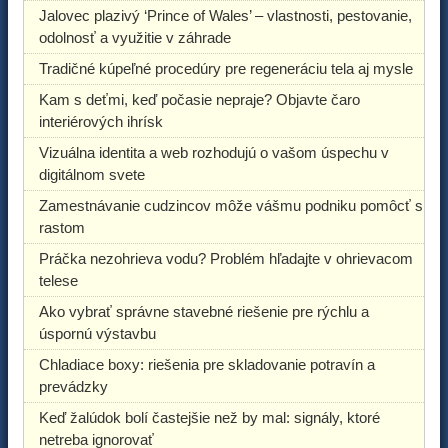
Jalovec plazivý ‘Prince of Wales’ – vlastnosti, pestovanie,
odolnosť a využitie v záhrade
Tradičné kúpeľné procedúry pre regeneráciu tela aj mysle
Kam s deťmi, keď počasie nepraje? Objavte čaro
interiérových ihrísk
Vizuálna identita a web rozhodujú o vašom úspechu v
digitálnom svete
Zamestnávanie cudzincov môže vášmu podniku pomôcť s
rastom
Práčka nezohrieva vodu? Problém hľadajte v ohrievacom
telese
Ako vybrať správne stavebné riešenie pre rýchlu a
úspornú výstavbu
Chladiace boxy: riešenia pre skladovanie potravín a
prevádzky
Keď žalúdok bolí častejšie než by mal: signály, ktoré
netreba ignorovať