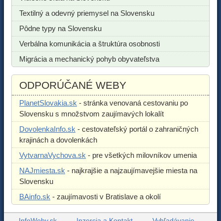
Textilný a odevný priemysel na Slovensku
Pôdne typy na Slovensku
Verbálna komunikácia a štruktúra osobnosti
Migrácia a mechanický pohyb obyvateľstva
ODPORÚČANÉ WEBY
PlanetSlovakia.sk
- stránka venovaná cestovaniu po
Slovensku s množstvom zaujímavých lokalít
DovolenkaInfo.sk
- cestovateľský portál o zahraničných
krajinách a dovolenkách
VytvarnaVychova.sk
- pre všetkých milovníkov umenia
NAJmiesta.sk
- najkrajšie a najzaujímavejšie miesta na
Slovensku
BAinfo.sk
- zaujímavosti v Bratislave a okolí
InfoWeby.sk
Inzercia a Kontakt
Vyhľadávanie