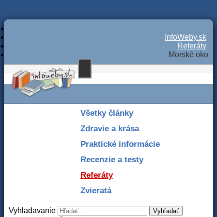
InfoWeby.sk
Referáty
Morské oko
Všetky články
Zdravie a krása
Praktické informácie
Recenzie a testy
Referáty
Zvieratá
Vyhladavanie
Vyhľadať