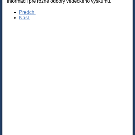
informácií pre rôzne odbory vedeckého výskumu.
Predch.
Nasl.