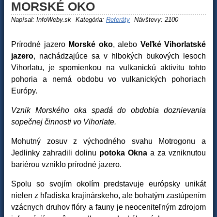
MORSKÉ OKO
Napísal:
InfoWeby.sk
Kategória:
Referáty
Návštevy: 2100
Prírodné jazero
Morské oko
, alebo
Veľké Vihorlatské
jazero
, nachádzajúce sa v hlbokých bukových lesoch
Vihorlatu, je spomienkou na vulkanickú aktivitu tohto
pohoria a nemá obdobu vo vulkanických pohoriach
Európy.
Vznik Morského oka spadá do obdobia doznievania
sopečnej činnosti vo Vihorlate.
Mohutný zosuv z východného svahu Motrogonu a
Jedlinky zahradili dolinu
potoka Okna
a za vzniknutou
bariérou vzniklo prírodné jazero.
Spolu so svojím okolím predstavuje európsky unikát
nielen z hľadiska krajinárskeho, ale bohatým zastúpením
vzácnych druhov flóry a fauny je neoceniteľným zdrojom