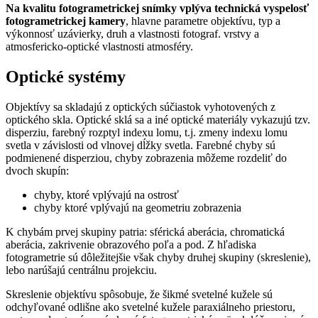
Na kvalitu fotogrametrickej snímky vplýva technická vyspelosť
fotogrametrickej kamery
, hlavne parametre objektívu, typ a
výkonnosť uzávierky, druh a vlastnosti fotograf. vrstvy a
atmosfericko-optické vlastnosti atmosféry.
Optické systémy
Objektívy sa skladajú z optických súčiastok vyhotovených z
optického skla. Optické sklá sa a iné optické materiály vykazujú tzv.
disperziu, farebný rozptyl indexu lomu, t.j. zmeny indexu lomu
svetla v závislosti od vlnovej dĺžky svetla. Farebné chyby sú
podmienené disperziou, chyby zobrazenia môžeme rozdeliť do
dvoch skupín:
chyby, ktoré vplývajú na ostrosť
chyby ktoré vplývajú na geometriu zobrazenia
K chybám prvej skupiny patria: sférická aberácia, chromatická
aberácia, zakrivenie obrazového poľa a pod. Z hľadiska
fotogrametrie sú dôležitejšie však chyby druhej skupiny (skreslenie),
lebo narúšajú centrálnu projekciu.
Skreslenie objektívu spôsobuje, že šikmé svetelné kužele sú
odchyľované odlišne ako svetelné kužele paraxiálneho priestoru,