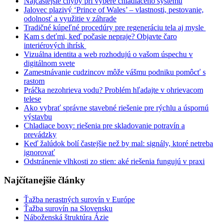
Najčastejšie chyby pri výbere chladiaceho systému
Jalovec plazivý ‘Prince of Wales’ – vlastnosti, pestovanie,
odolnosť a využitie v záhrade
Tradičné kúpeľné procedúry pre regeneráciu tela aj mysle
Kam s deťmi, keď počasie nepraje? Objavte čaro
interiérových ihrísk
Vizuálna identita a web rozhodujú o vašom úspechu v
digitálnom svete
Zamestnávanie cudzincov môže vášmu podniku pomôcť s
rastom
Práčka nezohrieva vodu? Problém hľadajte v ohrievacom
telese
Ako vybrať správne stavebné riešenie pre rýchlu a úspornú
výstavbu
Chladiace boxy: riešenia pre skladovanie potravín a
prevádzky
Keď žalúdok bolí častejšie než by mal: signály, ktoré netreba
ignorovať
Odstránenie vlhkosti zo stien: aké riešenia fungujú v praxi
Najčítanejšie články
Ťažba nerastných surovín v Európe
Ťažba surovín na Slovensku
Náboženská štruktúra Ázie