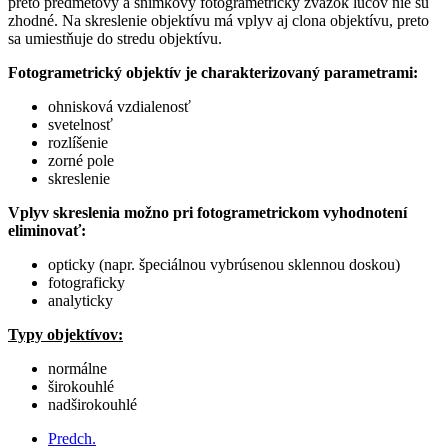
preto predmetový a snímkový fotogrametrický zväzok lúčov nie sú
zhodné. Na skreslenie objektívu má vplyv aj clona objektívu, preto
sa umiestňuje do stredu objektívu.
Fotogrametrický objektív je charakterizovaný parametrami:
ohnisková vzdialenosť
svetelnosť
rozlíšenie
zorné pole
skreslenie
Vplyv skreslenia možno pri fotogrametrickom vyhodnotení
eliminovať:
opticky (napr. špeciálnou vybrúsenou sklennou doskou)
fotograficky
analyticky
Typy objektívov:
normálne
širokouhlé
nadširokouhlé
Predch.