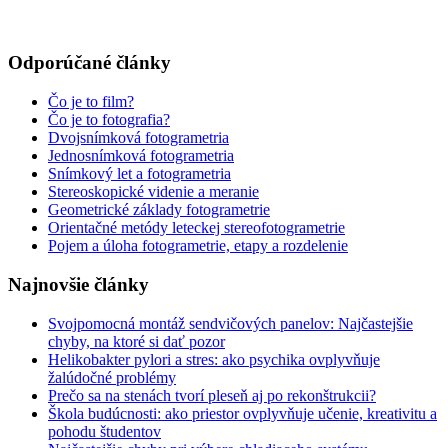
Odporúčané články
Čo je to film?
Čo je to fotografia?
Dvojsnímková fotogrametria
Jednosnímková fotogrametria
Snímkový let a fotogrametria
Stereoskopické videnie a meranie
Geometrické základy fotogrametrie
Orientačné metódy leteckej stereofotogrametrie
Pojem a úloha fotogrametrie, etapy a rozdelenie
Najnovšie články
Svojpomocná montáž sendvičových panelov: Najčastejšie
chyby, na ktoré si dať pozor
Helikobakter pylori a stres: ako psychika ovplyvňuje
žalúdočné problémy
Prečo sa na stenách tvorí pleseň aj po rekonštrukcii?
Škola budúcnosti: ako priestor ovplyvňuje učenie, kreativitu a
pohodu študentov