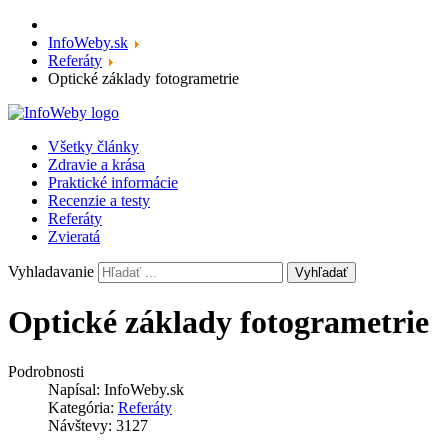
InfoWeby.sk
Referáty
Optické základy fotogrametrie
Všetky články
Zdravie a krása
Praktické informácie
Recenzie a testy
Referáty
Zvieratá
Vyhladavanie
Vyhľadať
Optické základy fotogrametrie
Podrobnosti
Napísal:
InfoWeby.sk
Kategória:
Referáty
Návštevy: 3127