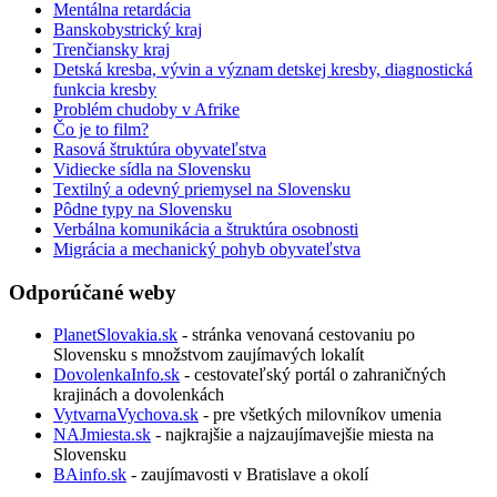
Mentálna retardácia
Banskobystrický kraj
Trenčiansky kraj
Detská kresba, vývin a význam detskej kresby, diagnostická
funkcia kresby
Problém chudoby v Afrike
Čo je to film?
Rasová štruktúra obyvateľstva
Vidiecke sídla na Slovensku
Textilný a odevný priemysel na Slovensku
Pôdne typy na Slovensku
Verbálna komunikácia a štruktúra osobnosti
Migrácia a mechanický pohyb obyvateľstva
Odporúčané weby
PlanetSlovakia.sk
- stránka venovaná cestovaniu po
Slovensku s množstvom zaujímavých lokalít
DovolenkaInfo.sk
- cestovateľský portál o zahraničných
krajinách a dovolenkách
VytvarnaVychova.sk
- pre všetkých milovníkov umenia
NAJmiesta.sk
- najkrajšie a najzaujímavejšie miesta na
Slovensku
BAinfo.sk
- zaujímavosti v Bratislave a okolí