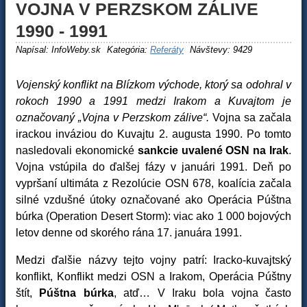
VOJNA V PERZSKOM ZÁLIVE
1990 - 1991
Napísal:
InfoWeby.sk
Kategória:
Referáty
Návštevy: 9429
Vojenský konflikt na Blízkom východe, ktorý sa odohral v
rokoch 1990 a 1991 medzi Irakom a Kuvajtom je
označovaný „Vojna v Perzskom zálive“.
Vojna sa začala
irackou inváziou do Kuvajtu 2. augusta 1990. Po tomto
nasledovali ekonomické
sankcie uvalené OSN na Irak
.
Vojna vstúpila do ďalšej fázy v januári 1991. Deň po
vypršaní ultimáta z Rezolúcie OSN 678, koalícia začala
silné vzdušné útoky označované ako Operácia Púštna
búrka (Operation Desert Storm): viac ako 1 000 bojových
letov denne od skorého rána 17. januára 1991.
Medzi ďalšie názvy tejto vojny patrí: Iracko-kuvajtský
konflikt, Konflikt medzi OSN a Irakom, Operácia Púštny
štít,
Púštna búrka
, atď… V Iraku bola vojna často