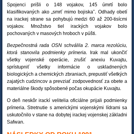
Spojenci prišli o 148 vojakov, 145 úmrtí bolo
klasifikovaných ako „smrť mimo bojiska". Odhady obetí
na irackej strane sa pohybujú medzi 60 až 200-tisícmi
vojakov. Množstvo tiel irackých vojakov bolo
pochovaných v masových hroboch v púšti.
Bezpečnostná rada OSN schválila 2. marca rezolúciu,
ktorá stanovila podmienky prímeria
. Irak mal ukončiť
všetky vojenské operácie, zrušiť anexiu Kuvajtu,
sprístupniť všetky informácie o uskladnených
biologických a chemických zbraniach, prepustiť všetkých
zajatých cudzincov a prevziať zodpovednosť za obete a
materiálne škody spôsobené počas okupácie Kuvajtu.
O deň neskôr irackí velitelia oficiálne prijali podmienky
prímeria. Stretnutie s americkými vojenskými lídrami sa
uskutočnilo v stane na dobytej irackej vojenskej základni
Safwan.