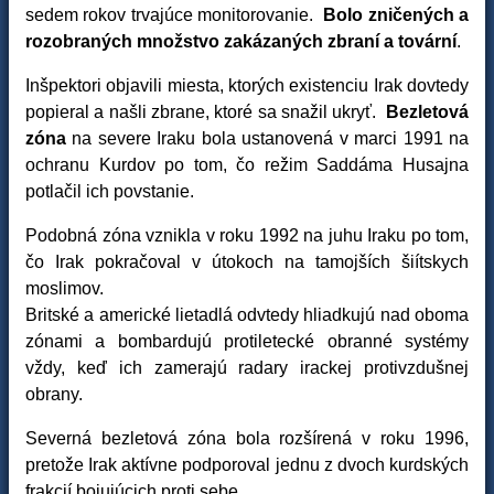
sedem rokov trvajúce monitorovanie.
Bolo zničených a
rozobraných množstvo zakázaných zbraní a tovární
.
Inšpektori objavili miesta, ktorých existenciu Irak dovtedy
popieral a našli zbrane, ktoré sa snažil ukryť.
Bezletová
zóna
na severe Iraku bola ustanovená v marci 1991 na
ochranu Kurdov po tom, čo režim Saddáma Husajna
potlačil ich povstanie.
Podobná zóna vznikla v roku 1992 na juhu Iraku po tom,
čo Irak pokračoval v útokoch na tamojších šiítskych
moslimov.
Britské a americké lietadlá odvtedy hliadkujú nad oboma
zónami a bombardujú protiletecké obranné systémy
vždy, keď ich zamerajú radary irackej protivzdušnej
obrany.
Severná bezletová zóna bola rozšírená v roku 1996,
pretože Irak aktívne podporoval jednu z dvoch kurdských
frakcií bojujúcich proti sebe.