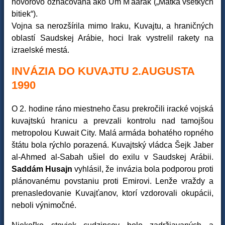
hovorovo označovaná ako Um M'aārak („Matka všetkých
bitiek“).
Vojna sa nerozšírila mimo Iraku, Kuvajtu, a hraničných
oblastí Saudskej Arábie, hoci Irak vystrelil rakety na
izraelské mestá.
INVÁZIA DO KUVAJTU 2.AUGUSTA
1990
O 2. hodine ráno miestneho času prekročili iracké vojská
kuvajtskú hranicu a prevzali kontrolu nad tamojšou
metropolou Kuwait City. Malá armáda bohatého ropného
štátu bola rýchlo porazená. Kuvajtský vládca Šejk Jaber
al-Ahmed al-Sabah ušiel do exilu v Saudskej Arábii.
Saddám Husajn
vyhlásil, že invázia bola podporou proti
plánovanému povstaniu proti Emirovi. Lenže vraždy a
prenasledovanie Kuvajťanov, ktorí vzdorovali okupácii,
neboli výnimočné.