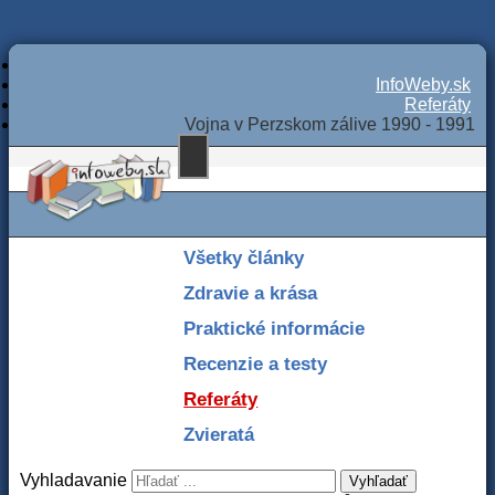
InfoWeby.sk
Referáty
Vojna v Perzskom zálive 1990 - 1991
Všetky články
Zdravie a krása
Praktické informácie
Recenzie a testy
Referáty
Zvieratá
Vyhladavanie
Vyhľadať