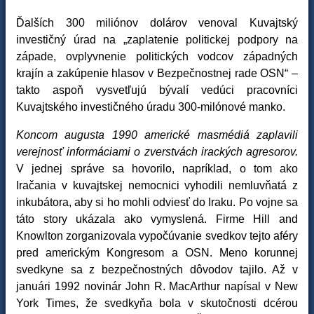
Ďalších 300 miliónov dolárov venoval Kuvajtský
investičný úrad na „zaplatenie politickej podpory na
západe, ovplyvnenie politických vodcov západných
krajín a zakúpenie hlasov v Bezpečnostnej rade OSN“ –
takto aspoň vysvetľujú bývalí vedúci pracovníci
Kuvajtského investičného úradu 300-milónové manko.
Koncom augusta 1990 americké masmédiá zaplavili
verejnosť informáciami o zverstvách irackých agresorov.
V jednej správe sa hovorilo, napríklad, o tom ako
Iračania v kuvajtskej nemocnici vyhodili nemluvňatá z
inkubátora, aby si ho mohli odviesť do Iraku. Po vojne sa
táto story ukázala ako vymyslená. Firme Hill and
Knowlton zorganizovala vypočúvanie svedkov tejto aféry
pred americkým Kongresom a OSN. Meno korunnej
svedkyne sa z bezpečnostných dôvodov tajilo. Až v
januári 1992 novinár John R. MacArthur napísal v New
York Times, že svedkyňa bola v skutočnosti dcérou