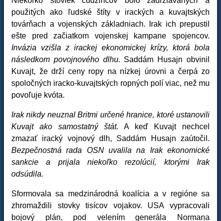
Niekoľko stoviek cudzincov bolo zadržiavaných a
použitých ako ľudské štíty v irackých a kuvajtských
továrňach a vojenských základniach. Irak ich prepustil
ešte pred začiatkom vojenskej kampane spojencov.
Invázia vzišla z irackej ekonomickej krízy, ktorá bola
následkom povojnového dlhu.
Saddám Husajn obvinil
Kuvajt, že drží ceny ropy na nízkej úrovni a čerpá zo
spoločných iracko-kuvajtských ropných polí viac, než mu
povoľuje kvóta.
Irak nikdy neuznal Britmi určené hranice, ktoré ustanovili
Kuvajt ako samostatný štát.
A keď Kuvajt nechcel
zmazať iracký vojnový dlh, Saddám Husajn zaútočil.
Bezpečnostná rada OSN uvalila na Irak ekonomické
sankcie a prijala niekoľko rezolúcií, ktorými Irak
odsúdila.
Sformovala sa medzinárodná koalícia a v regióne sa
zhromaždili stovky tisícov vojakov. USA vypracovali
bojový plán, pod velením generála Normana