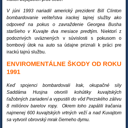
V júni 1993 nariadil americký prezident Bill Clinton
bombardovanie veliteľstva irackej tajnej služby ako
odpoveď na pokus o zavraždenie Georgea Busha
staršieho v Kuvajte dva mesiace predtým.
Niektorí z
podozrivých uväznených v súvislosti s pokusom o
bombový útok na auto sa údajne priznali k práci pre
irackú tajnú službu.
ENVIROMENTÁLNE ŠKODY OD ROKU
1991
Keď spojenci bombardovali Irak, okupačné sily
Saddáma Husjna otvorili kohútiky kuvajtských
ťažobných zariadení a vypustili do vôd Perzského zálivu
8 miliónov barelov ropy. Okrem toho zapálili Iračania
najmenej 600 kuvajtských vrtných veží a nad Kuvajtom
sa vytvoril obrovský mrak čierneho dymu.