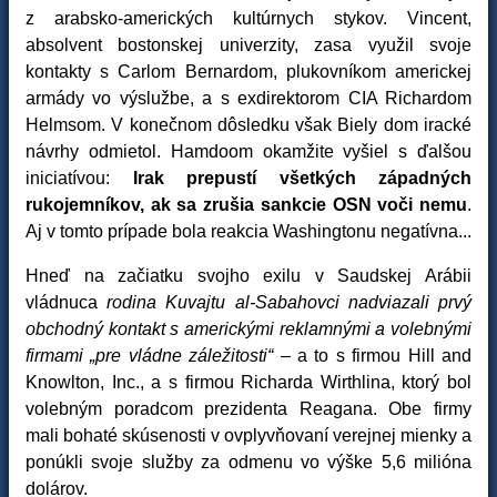
z arabsko-amerických kultúrnych stykov. Vincent,
absolvent bostonskej univerzity, zasa využil svoje
kontakty s Carlom Bernardom, plukovníkom americkej
armády vo výslužbe, a s exdirektorom CIA Richardom
Helmsom. V konečnom dôsledku však Biely dom iracké
návrhy odmietol. Hamdoom okamžite vyšiel s ďalšou
iniciatívou:
Irak prepustí všetkých západných
rukojemníkov, ak sa zrušia sankcie OSN voči nemu
.
Aj v tomto prípade bola reakcia Washingtonu negatívna...
Hneď na začiatku svojho exilu v Saudskej Arábii
vládnuca
rodina Kuvajtu al-Sabahovci nadviazali prvý
obchodný kontakt s americkými reklamnými a volebnými
firmami „pre vládne záležitosti“
– a to s firmou Hill and
Knowlton, Inc., a s firmou Richarda Wirthlina, ktorý bol
volebným poradcom prezidenta Reagana. Obe firmy
mali bohaté skúsenosti v ovplyvňovaní verejnej mienky a
ponúkli svoje služby za odmenu vo výške 5,6 milióna
dolárov.