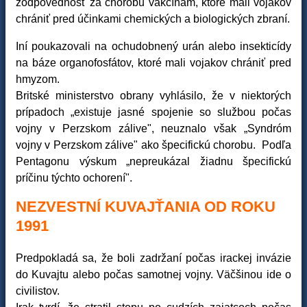
zodpovednosť za chorobu vakcínam, ktoré mali vojakov
chrániť pred účinkami chemických a biologických zbraní.
Iní poukazovali na ochudobnený urán alebo insekticídy
na báze organofosfátov, ktoré mali vojakov chrániť pred
hmyzom.
Britské ministerstvo obrany vyhlásilo, že v niektorých
prípadoch „existuje jasné spojenie so službou počas
vojny v Perzskom zálive", neuznalo však „Syndróm
vojny v Perzskom zálive" ako špecifickú chorobu. Podľa
Pentagonu výskum „nepreukázal žiadnu špecifickú
príčinu týchto ochorení".
NEZVESTNÍ KUVAJŤANIA OD ROKU
1991
Predpokladá sa, že boli zadržaní počas irackej invázie
do Kuvajtu alebo počas samotnej vojny. Väčšinou ide o
civilistov.