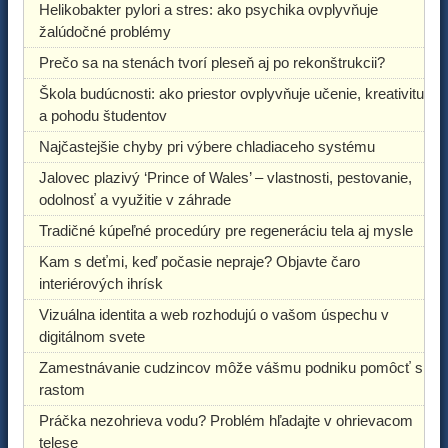
Helikobakter pylori a stres: ako psychika ovplyvňuje
žalúdočné problémy
Prečo sa na stenách tvorí pleseň aj po rekonštrukcii?
Škola budúcnosti: ako priestor ovplyvňuje učenie, kreativitu
a pohodu študentov
Najčastejšie chyby pri výbere chladiaceho systému
Jalovec plazivý ‘Prince of Wales’ – vlastnosti, pestovanie,
odolnosť a využitie v záhrade
Tradičné kúpeľné procedúry pre regeneráciu tela aj mysle
Kam s deťmi, keď počasie nepraje? Objavte čaro
interiérových ihrísk
Vizuálna identita a web rozhodujú o vašom úspechu v
digitálnom svete
Zamestnávanie cudzincov môže vášmu podniku pomôcť s
rastom
Práčka nezohrieva vodu? Problém hľadajte v ohrievacom
telese