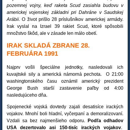
pozemnej vojny, keď raketa Scud zasiahla budovu v
americkej vojenskej základni pri Dahráne v Saudskej
Arábii.
O život prišlo 28 príslušníkov americkej armády.
Irak vyslal na Izrael 39 rakiet Scud, ktoré spôsobili
množstvo škôd, ale v zásade len málo obetí.
IRAK SKLADÁ ZBRANE 28.
FEBRUÁRA 1991
Najprv vošli špeciálne jednotky, nasledovali ich
kuvajtské sily a americká námorná pechota. O 21:00
washingtonského času oznámil americký prezident
George Bush starší zastavenie paľby od 4:00
nasledujúceho dňa.
Spojenecké vojská dovtedy zajali desatisíce irackých
vojakov. Mnohí boli hladní, vyčerpaní a demoralizovaní.
Vzdali sa bez najmenšieho odporu.
Podľa odhadov
USA dezertovalo asi 150-tisíc irackých vojakov
.