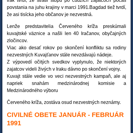
Irak tvrdí, že stratil stopu po cudzích zajatcoch počas
povstania na juhu krajiny v marci 1991.Bagdad tiež tvrdí,
že asi tisícka jeho občanov je nezvestná.
Lenže predstavitelia Červeného kríža preskúmali
kuvajtské väznice a našli len 40 Iračanov, obyčajných
zločincov.
Viac ako desať rokov po skončení konfliktu sa rodiny
nezvestných Kuvajťanov stále nevzdávajú nádeje.
Z výpovedí očitých svedkov vyplynulo, že niektorých
zajatcov videli živých v Iraku dávno po skončení vojny.
Kuvajt stále vedie vo veci nezvestných kampaň, ale aj
napriek snahám medzinárodnej komisie a
Medzinárodného výboru
Červeného kríža, zostáva osud nezvestných neznámy.
CIVILNÉ OBETE JANUÁR - FEBRUÁR
1991