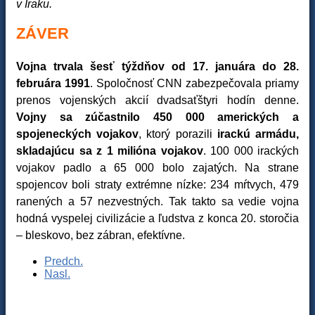
v Iraku.
ZÁVER
Vojna trvala šesť týždňov od 17. januára do 28.
februára 1991
. Spoločnosť CNN zabezpečovala priamy
prenos vojenských akcií dvadsaťštyri hodín denne.
Vojny sa zúčastnilo 450 000 amerických a
spojeneckých vojakov
, ktorý porazili
irackú armádu,
skladajúcu sa z 1 milióna vojakov
. 100 000 irackých
vojakov padlo a 65 000 bolo zajatých. Na strane
spojencov boli straty extrémne nízke: 234 mŕtvych, 479
ranených a 57 nezvestných. Tak takto sa vedie vojna
hodná vyspelej civilizácie a ľudstva z konca 20. storočia
– bleskovo, bez zábran, efektívne.
Predch.
Nasl.