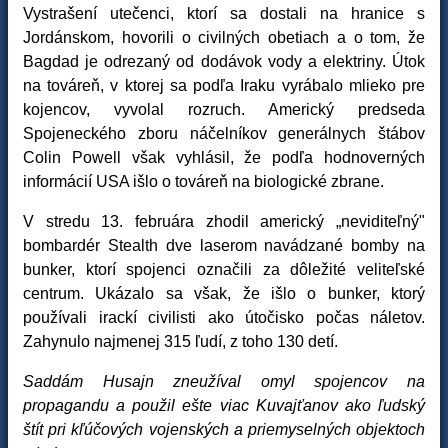
Vystrašení utečenci, ktorí sa dostali na hranice s
Jordánskom, hovorili o civilných obetiach a o tom, že
Bagdad je odrezaný od dodávok vody a elektriny. Útok
na továreň, v ktorej sa podľa Iraku vyrábalo mlieko pre
kojencov, vyvolal rozruch. Americký predseda
Spojeneckého zboru náčelníkov generálnych štábov
Colin Powell však vyhlásil, že podľa hodnoverných
informácií USA išlo o továreň na biologické zbrane.
V stredu 13. februára zhodil americký „neviditeľný"
bombardér Stealth dve laserom navádzané bomby na
bunker, ktorí spojenci označili za dôležité veliteľské
centrum. Ukázalo sa však, že išlo o bunker, ktorý
používali irackí civilisti ako útočisko počas náletov.
Zahynulo najmenej 315 ľudí, z toho 130 detí.
Saddám Husajn zneužíval omyl spojencov na
propagandu a použil ešte viac Kuvajťanov ako ľudský
štít pri kľúčových vojenských a priemyselných objektoch