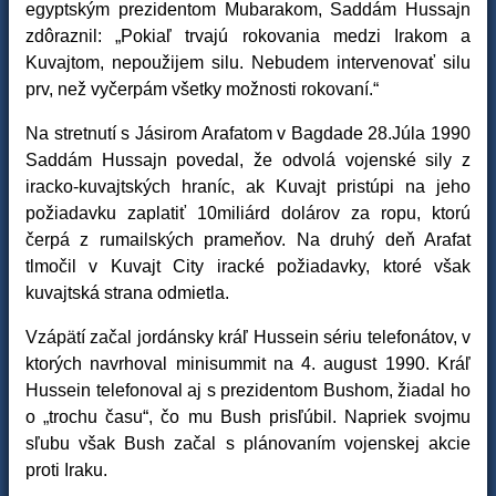
egyptským prezidentom Mubarakom, Saddám Hussajn
zdôraznil: „Pokiaľ trvajú rokovania medzi Irakom a
Kuvajtom, nepoužijem silu. Nebudem intervenovať silu
prv, než vyčerpám všetky možnosti rokovaní.“
Na stretnutí s Jásirom Arafatom v Bagdade 28.Júla 1990
Saddám Hussajn povedal, že odvolá vojenské sily z
iracko-kuvajtských hraníc, ak Kuvajt pristúpi na jeho
požiadavku zaplatiť 10miliárd dolárov za ropu, ktorú
čerpá z rumailských prameňov. Na druhý deň Arafat
tlmočil v Kuvajt City iracké požiadavky, ktoré však
kuvajtská strana odmietla.
Vzápätí začal jordánsky kráľ Hussein sériu telefonátov, v
ktorých navrhoval minisummit na 4. august 1990. Kráľ
Hussein telefonoval aj s prezidentom Bushom, žiadal ho
o „trochu času“, čo mu Bush prisľúbil. Napriek svojmu
sľubu však Bush začal s plánovaním vojenskej akcie
proti Iraku.