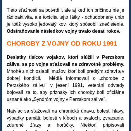
Tieto sťažnosti sa potvrdili, ale aj keď ich príčinou nie je
rádioaktivita, ale toxicita tejto látky - ochudobnený urán
je totiž vysoko jedovatý kov, ktorý spôsobil znečistenie.
Odstraňovanie následkov vojny trvalo desať rokov.
CHOROBY Z VOJNY OD ROKU 1991
Desiatky tisícov vojakov, ktorí slúžili v Perzskom
zálive, sa po vojne sťažovali na zdravotné problémy.
Mnohé z nich oslabili mužov, ktorí boli predtým zdraví a v
dobrej kondícií. Médiá informovali o „chorobe z
Perzského zálivu" v jeseni 1991, veteráni odvtedy
bojovali za to, aby príznaky ich choroby boli oficiálne
uznané ako „Syndróm vojny v Perzskom zálive".
Najviac sa sťažovali na chronickú únavu, bolesti hlavy,
výpadky pamäti, bolesti v kĺboch a svaloch, zvracanie,
zdurené žľazy a horúčky. Niektorí pripisovali