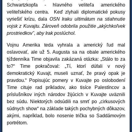
Schwartzkopfa - hlavného veliteľa amerického
veliteľského centra. Keď zlyhali diplomatické pokusy
vyriešiť krízu, dala
OSN Iraku ultimátum na stiahnutie
vojsk z Kuvajtu. Zároveň odobrila použitie „akýchkoľvek
prostriedkov", aby Irak poslúchol.
Vojnu Amerika teda vyhrala a americký ľud mal
oslavovať, ale už 5. Augusta sa na obale amerického
týždenníka Time objavila zakázaná otázka: „Stálo to za
to?“ Time pokračoval: „Tí, ktorí dúfali v nový
demokratický Kuvajt, museli uznať, že pravý opak je
pravdou.“ Popisujúc pomery v Kuvajte po oslobodení
Time cituje rad príkladov, ako tisíce Palestíncov a
príslušníkov iných národov žijúcich v Kuvajte uväznili
bez súdu. Niektorých odsúdili na smrť po „cirkusových
súdnych show“ na základe takých pochybných dôkazov,
akými, napríklad, bolo nosenie trička so Saddámovým
portrétom.