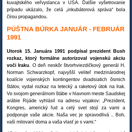
kuvajtského veľvyslanca v USA. Ďalšie vyšetrovanie
prípadu ukázalo, že celá „inkubátorová správa“ bola
čírou propagandou.
PÚŠTNA BÚRKA JANUÁR - FEBRUÁR
1991
Utorok 15. Januára 1991 podpísal prezident Bush
rozkaz, ktorý formálne autorizoval vojenskú akciu
voči Iraku
. O deň neskôr štvorhviezdičkový generál H.
Norman Schwarzkopf, najvyšší veliteľ medzinárodnej
koalície vojenských kontingentov dvadsiatich ôsmich
štátov, vydal rozkaz na letecký a raketový útok na Irak.
Vo svojom generálnom štábe v hlavnom meste Saudskej
arábie Rijáde vyhlásil na adresu vojakov: „Prezident,
Kongres, americký ľud a celý svet stojí za vami a
podporuje vaše akcie. Naša vec je spravodlivá .. Boh,
vaši milovaní doma a vaša vlasť je s vami.“