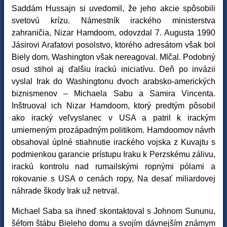
Saddám Hussajn si uvedomil, že jeho akcie spôsobili
svetovú krízu. Námestník irackého ministerstva
zahraničia, Nizar Hamdoom, odovzdal 7. Augusta 1990
Jásirovi Arafatovi posolstvo, ktorého adresátom však bol
Biely dom. Washington však nereagoval. Mlčal. Podobný
osud stihol aj ďalšiu irackú iniciatívu. Deň po invázii
vyslal Irak do Washingtonu dvoch arabsko-amerických
biznismenov – Michaela Sabu a Samira Vincenta.
Inštruoval ich Nizar Hamdoom, ktorý predtým pôsobil
ako iracký veľvyslanec v USA a patril k irackým
umierneným prozápadným politikom. Hamdoomov návrh
obsahoval úplné stiahnutie irackého vojska z Kuvajtu s
podmienkou garancie prístupu Iraku k Perzskému zálivu,
irackú kontrolu nad rumailskými ropnými pólami a
rokovanie s USA o cenách ropy, Na desať miliardovej
náhrade škody Irak už netrval.
Michael Saba sa ihneď skontaktoval s Johnom Sununu,
šéfom štábu Bieleho domu a svojím dávnejším známym