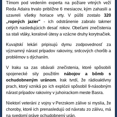
Tímom pod vedením experta na požiare vrtných veží
Reda Adaira trvalo približne 6 mesiacov, kým zahasili a
uzavreli všetky horiace vrty. V púšti zostalo
320
„ropných jazier"
- ich odstránenie zabralo takmer
celých nasledujúcich desať rokov. Obeťami znečistenia
sa stali vtáky, koralové útesy a vzácne druhy korytnačiek.
Kuvajtskí lekári pripisujú dymu zodpovednosť za
významný nárast prípadov rakoviny, srdcových chorôb a
problémov s dýchaním.
V Iraku sa zas obávali znečistenia, ktoré spôsobili
spojenecké sily použitím
nábojov a bômb s
ochudobneným uránom
. Irak tvrdí, že rádioaktívny
prach, ktorý vzniká po ich explózii spôsobil 9-násobným
nárast prípadov rakoviny v juhoirackom meste Basra.
Niektorí veteráni z vojny v Perzskom zálive si myslia, že
choroby, ktoré ich prenasledujú od návratu zo zálivu, má
na svedomí práve ochudobnený urán.