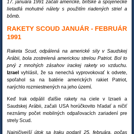
17. januára 1991 začali americké, britské a spojenecké
lietadlá mohutné nálety s použitím riadených striel a
bômb.
RAKETY SCOUD JANUÁR - FEBRUÁR
1991
Raketa Scud, odpálená na americké sily v Saudskej
Arábii, bola zostrelená americkou strelou Patriot. Bol to
prvý z mnohých zásahov irackej rakety vo vzduchu.
Izrael
vyhlásil, že sa nenechá vyprovokovať k odvete,
spoľahol sa na batérie amerických rakiet Patriot,
narýchlo rozmiestnených na jeho území.
Keď Irak odpálil ďalšie rakety na ciele v Izraeli a
Saudskej Arábii, začali USA horúčkovito hľadať a ničiť
neznámy počet mobilných odpaľovacích zariadení pre
strely Scud.
Najničivejší útok sa Iraku podaril 25. februára, počas