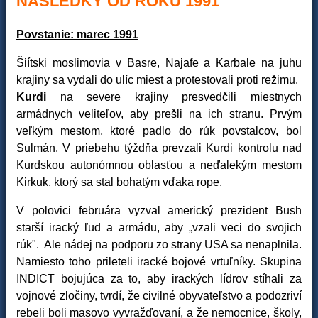
NÁSLEDKY OD ROKU 1991
Povstanie: marec 1991
Šiítski moslimovia v Basre, Najafe a Karbale na juhu
krajiny sa vydali do ulíc miest a protestovali proti režimu.
Kurdi
na severe krajiny presvedčili miestnych
armádnych veliteľov, aby prešli na ich stranu. Prvým
veľkým mestom, ktoré padlo do rúk povstalcov, bol
Sulmán. V priebehu týždňa prevzali Kurdi kontrolu nad
Kurdskou autonómnou oblasťou a neďalekým mestom
Kirkuk, ktorý sa stal bohatým vďaka rope.
V polovici februára vyzval americký prezident Bush
starší iracký ľud a armádu, aby „vzali veci do svojich
rúk". Ale nádej na podporu zo strany USA sa nenaplnila.
Namiesto toho prileteli iracké bojové vrtuľníky. Skupina
INDICT bojujúca za to, aby irackých lídrov stíhali za
vojnové zločiny, tvrdí, že civilné obyvateľstvo a podozriví
rebeli boli masovo vyvražďovaní, a že nemocnice, školy,