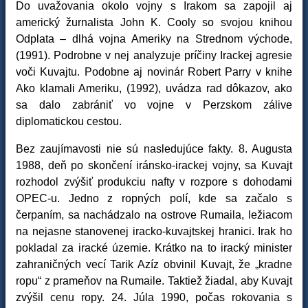
Do uvažovania okolo vojny s Irakom sa zapojil aj
americký žurnalista John K. Cooly so svojou knihou
Odplata – dlhá vojna Ameriky na Strednom východe,
(1991). Podrobne v nej analyzuje príčiny Irackej agresie
voči Kuvajtu. Podobne aj novinár Robert Parry v knihe
Ako klamali Ameriku, (1992), uvádza rad dôkazov, ako
sa dalo zabrániť vo vojne v Perzskom zálive
diplomatickou cestou.
Bez zaujímavosti nie sú nasledujúce fakty. 8. Augusta
1988, deň po skončení iránsko-irackej vojny, sa Kuvajt
rozhodol zvýšiť produkciu nafty v rozpore s dohodami
OPEC-u. Jedno z ropných polí, kde sa začalo s
čerpaním, sa nachádzalo na ostrove Rumaila, ležiacom
na nejasne stanovenej iracko-kuvajtskej hranici. Irak ho
pokladal za iracké územie. Krátko na to iracký minister
zahraničných vecí Tarik Azíz obvinil Kuvajt, že „kradne
ropu“ z prameňov na Rumaile. Taktiež žiadal, aby Kuvajt
zvýšil cenu ropy. 24. Júla 1990, počas rokovania s