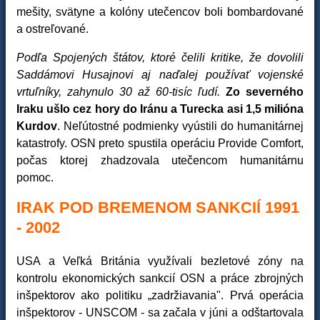
mešity, svätyne a kolóny utečencov boli bombardované
a ostreľované.
Podľa Spojených štátov, ktoré čelili kritike, že dovolili
Saddámovi Husajnovi aj naďalej používať vojenské
vrtuľníky, zahynulo 30 až 60-tisíc ľudí.
Zo severného
Iraku ušlo cez hory do Iránu a Turecka asi 1,5 milióna
Kurdov
. Neľútostné podmienky vyústili do humanitárnej
katastrofy. OSN preto spustila operáciu Provide Comfort,
počas ktorej zhadzovala utečencom humanitárnu
pomoc.
IRAK POD BREMENOM SANKCIÍ 1991
- 2002
USA a Veľká Británia využívali bezletové zóny na
kontrolu ekonomických sankcií OSN a práce zbrojných
inšpektorov ako politiku „zadržiavania". Prvá operácia
inšpektorov - UNSCOM - sa začala v júni a odštartovala