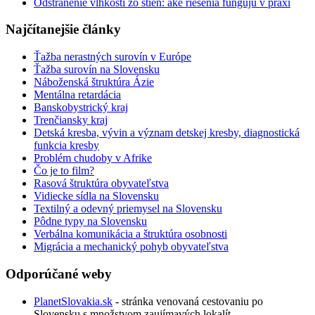
Odstránenie vlhkosti zo stien: aké riešenia fungujú v praxi
Najčítanejšie články
Ťažba nerastných surovín v Európe
Ťažba surovín na Slovensku
Náboženská štruktúra Ázie
Mentálna retardácia
Banskobystrický kraj
Trenčiansky kraj
Detská kresba, vývin a význam detskej kresby, diagnostická
funkcia kresby
Problém chudoby v Afrike
Čo je to film?
Rasová štruktúra obyvateľstva
Vidiecke sídla na Slovensku
Textilný a odevný priemysel na Slovensku
Pôdne typy na Slovensku
Verbálna komunikácia a štruktúra osobnosti
Migrácia a mechanický pohyb obyvateľstva
Odporúčané weby
PlanetSlovakia.sk
- stránka venovaná cestovaniu po
Slovensku s množstvom zaujímavých lokalít