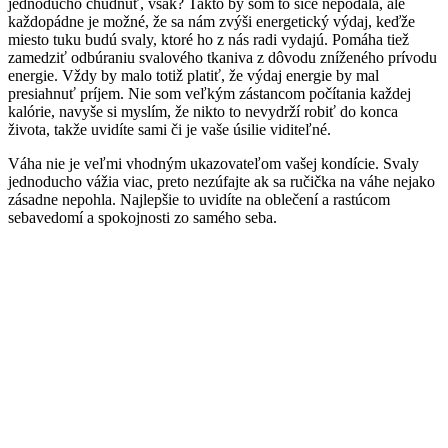
jednoducho chudnúť, však? Takto by som to síce nepodala, ale
každopádne je možné, že sa nám zvýši energetický výdaj, keďže
miesto tuku budú svaly, ktoré ho z nás radi vydajú. Pomáha tiež
zamedziť odbúraniu svalového tkaniva z dôvodu zníženého prívodu
energie. Vždy by malo totiž platiť, že výdaj energie by mal
presiahnuť príjem. Nie som veľkým zástancom počítania každej
kalórie, navyše si myslím, že nikto to nevydrží robiť do konca
života, takže uvidíte sami či je vaše úsilie viditeľné.
Váha nie je veľmi vhodným ukazovateľom vašej kondície. Svaly
jednoducho vážia viac, preto nezúfajte ak sa ručička na váhe nejako
zásadne nepohla. Najlepšie to uvidíte na oblečení a rastúcom
sebavedomí a spokojnosti zo samého seba.