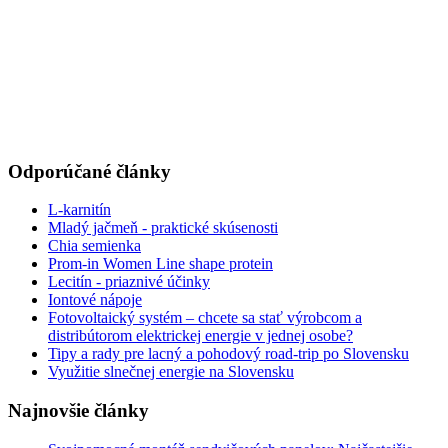
Odporúčané články
L-karnitín
Mladý jačmeň - praktické skúsenosti
Chia semienka
Prom-in Women Line shape protein
Lecitín - priaznivé účinky
Iontové nápoje
Fotovoltaický systém – chcete sa stať výrobcom a
distribútorom elektrickej energie v jednej osobe?
Tipy a rady pre lacný a pohodový road-trip po Slovensku
Využitie slnečnej energie na Slovensku
Najnovšie články