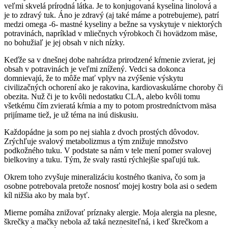
veľmi skvelá prírodná látka. Je to konjugovaná kyselina linolová a
je to zdravý tuk. Áno je zdravý (aj také máme a potrebujeme), patrí
medzi omega -6- mastné kyseliny a bežne sa vyskytuje v niektorých
potravinách, napríklad v mliečnych výrobkoch či hovädzom mäse,
no bohužiaľ je jej obsah v nich nízky.
Keďže sa v dnešnej dobe nahrádza prirodzené kŕmenie zvierat, jej
obsah v potravinách je veľmi znížený. Vedci sa dokonca
domnievajú, že to môže mať vplyv na zvýšenie výskytu
civilizačných ochorení ako je rakovina, kardiovaskulárne choroby či
obezita. Nuž či je to kvôli nedostatku CLA, alebo kvôli tomu
všetkému čím zvieratá kŕmia a my to potom prostredníctvom mäsa
prijímame tiež, je už téma na inú diskusiu.
Každopádne ja som po nej siahla z dvoch prostých dôvodov.
Zrýchľuje svalový metabolizmus a tým znižuje množstvo
podkožného tuku. V podstate sa nám v tele mení pomer svalovej
bielkoviny a tuku. Tým, že svaly rastú rýchlejšie spaľujú tuk.
Okrem toho zvyšuje mineralizáciu kostného tkaniva, čo som ja
osobne potrebovala pretože nosnosť mojej kostry bola asi o sedem
kíl nižšia ako by mala byť.
Mierne pomáha znižovať príznaky alergie. Moja alergia na plesne,
škrečky a mačky nebola až taká neznesiteľná, i keď škrečkom a