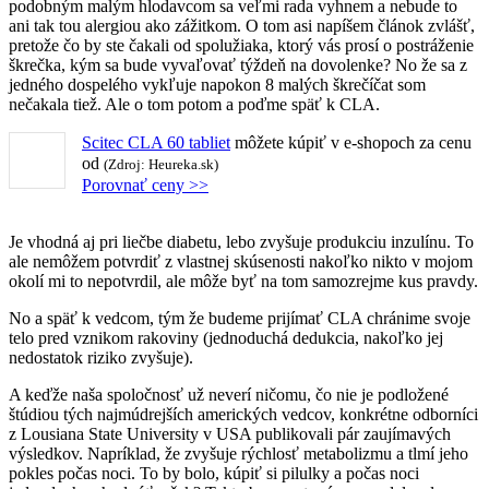
podobným malým hlodavcom sa veľmi rada vyhnem a nebude to
ani tak tou alergiou ako zážitkom. O tom asi napíšem článok zvlášť,
pretože čo by ste čakali od spolužiaka, ktorý vás prosí o postráženie
škrečka, kým sa bude vyvaľovať týždeň na dovolenke? No že sa z
jedného dospelého vykľuje napokon 8 malých škrečíčat som
nečakala tiež. Ale o tom potom a poďme späť k CLA.
Scitec CLA 60 tabliet
môžete kúpiť v e-shopoch za cenu
od
(Zdroj: Heureka.sk)
Porovnať ceny >>
Je vhodná aj pri liečbe diabetu, lebo zvyšuje produkciu inzulínu. To
ale nemôžem potvrdiť z vlastnej skúsenosti nakoľko nikto v mojom
okolí mi to nepotvrdil, ale môže byť na tom samozrejme kus pravdy.
No a späť k vedcom, tým že budeme prijímať CLA chránime svoje
telo pred vznikom rakoviny (jednoduchá dedukcia, nakoľko jej
nedostatok riziko zvyšuje).
A keďže naša spoločnosť už neverí ničomu, čo nie je podložené
štúdiou tých najmúdrejších amerických vedcov, konkrétne odborníci
z Lousiana State University v USA publikovali pár zaujímavých
výsledkov. Napríklad, že zvyšuje rýchlosť metabolizmu a tlmí jeho
pokles počas noci. To by bolo, kúpiť si pilulky a počas noci