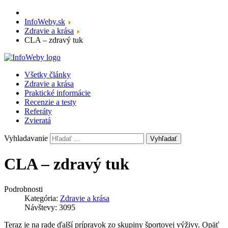
InfoWeby.sk
Zdravie a krása
CLA – zdravý tuk
Všetky články
Zdravie a krása
Praktické informácie
Recenzie a testy
Referáty
Zvieratá
Vyhladavanie
Vyhľadať
CLA – zdravý tuk
Podrobnosti
Kategória:
Zdravie a krása
Návštevy: 3095
Teraz je na rade ďalší prípravok zo skupiny športovej výživy. Opäť