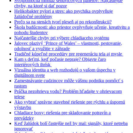
Svojpomocná montáž sendvičových panelov: Najčastejšie
chyby, na ktoré si dať pozor
Helikobakter pylori a stres: ako psychika ovplyvňuje
žalúdočné problémy
Prečo sa na stenách tvorí pleseň aj po rekonštrukcii?
Škola budúcnosti: ako priestor ovplyvňuje učenie, kreativitu a
pohodu študentov
Najčastejšie chyby pri výbere chladiaceho systému
Jalovec plazivý ‘Prince of Wales’ – vlastnosti, pestovanie,
odolnosť a využitie v záhrade
Tradičné kúpeľné procedúry pre regeneráciu tela aj mysle
Kam s deťmi, keď počasie nepraje? Objavte čaro
interiérových ihrísk
Vizuálna identita a web rozhodujú o vašom úspechu v
digitálnom svete
Zamestnávanie cudzincov môže vášmu podniku pomôcť s
rastom
Práčka nezohrieva vodu? Problém hľadajte v ohrievacom
telese
Ako vybrať správne stavebné riešenie pre rýchlu a úspornú
výstavbu
Chladiace boxy: riešenia pre skladovanie potravín a
prevádzky
Keď žalúdok bolí častejšie než by mal: signály, ktoré netreba
ignorovať