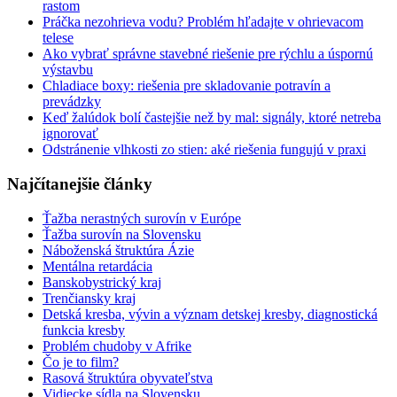
rastom
Práčka nezohrieva vodu? Problém hľadajte v ohrievacom
telese
Ako vybrať správne stavebné riešenie pre rýchlu a úspornú
výstavbu
Chladiace boxy: riešenia pre skladovanie potravín a
prevádzky
Keď žalúdok bolí častejšie než by mal: signály, ktoré netreba
ignorovať
Odstránenie vlhkosti zo stien: aké riešenia fungujú v praxi
Najčítanejšie články
Ťažba nerastných surovín v Európe
Ťažba surovín na Slovensku
Náboženská štruktúra Ázie
Mentálna retardácia
Banskobystrický kraj
Trenčiansky kraj
Detská kresba, vývin a význam detskej kresby, diagnostická
funkcia kresby
Problém chudoby v Afrike
Čo je to film?
Rasová štruktúra obyvateľstva
Vidiecke sídla na Slovensku