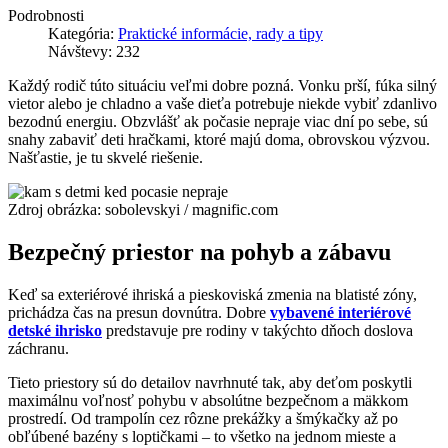
Podrobnosti
Kategória:
Praktické informácie, rady a tipy
Návštevy: 232
Každý rodič túto situáciu veľmi dobre pozná. Vonku prší, fúka silný
vietor alebo je chladno a vaše dieťa potrebuje niekde vybiť zdanlivo
bezodnú energiu. Obzvlášť ak počasie nepraje viac dní po sebe, sú
snahy zabaviť deti hračkami, ktoré majú doma, obrovskou výzvou.
Našťastie, je tu skvelé riešenie.
Zdroj obrázka: sobolevskyi / magnific.com
Bezpečný priestor na pohyb a zábavu
Keď sa exteriérové ihriská a pieskoviská zmenia na blatisté zóny,
prichádza čas na presun dovnútra. Dobre
vybavené interiérové
detské ihrisko
predstavuje pre rodiny v takýchto dňoch doslova
záchranu.
Tieto priestory sú do detailov navrhnuté tak, aby deťom poskytli
maximálnu voľnosť pohybu v absolútne bezpečnom a mäkkom
prostredí. Od trampolín cez rôzne prekážky a šmýkačky až po
obľúbené bazény s loptičkami – to všetko na jednom mieste a