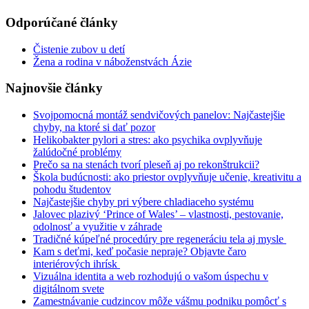
Odporúčané články
Čistenie zubov u detí
Žena a rodina v náboženstvách Ázie
Najnovšie články
Svojpomocná montáž sendvičových panelov: Najčastejšie
chyby, na ktoré si dať pozor
Helikobakter pylori a stres: ako psychika ovplyvňuje
žalúdočné problémy
Prečo sa na stenách tvorí pleseň aj po rekonštrukcii?
Škola budúcnosti: ako priestor ovplyvňuje učenie, kreativitu a
pohodu študentov
Najčastejšie chyby pri výbere chladiaceho systému
Jalovec plazivý ‘Prince of Wales’ – vlastnosti, pestovanie,
odolnosť a využitie v záhrade
Tradičné kúpeľné procedúry pre regeneráciu tela aj mysle
Kam s deťmi, keď počasie nepraje? Objavte čaro
interiérových ihrísk
Vizuálna identita a web rozhodujú o vašom úspechu v
digitálnom svete
Zamestnávanie cudzincov môže vášmu podniku pomôcť s