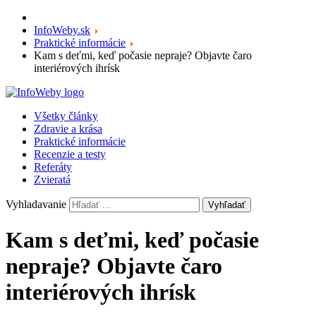
InfoWeby.sk
Praktické informácie
Kam s deťmi, keď počasie nepraje? Objavte čaro
interiérových ihrísk
Všetky články
Zdravie a krása
Praktické informácie
Recenzie a testy
Referáty
Zvieratá
Vyhladavanie
Vyhľadať
Kam s deťmi, keď počasie
nepraje? Objavte čaro
interiérových ihrísk