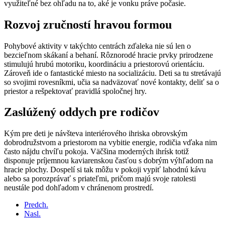
využiteľné bez ohľadu na to, aké je vonku práve počasie.
Rozvoj zručností hravou formou
Pohybové aktivity v takýchto centrách zďaleka nie sú len o
bezcieľnom skákaní a behaní. Rôznorodé hracie prvky prirodzene
stimulujú hrubú motoriku, koordináciu a priestorovú orientáciu.
Zároveň ide o fantastické miesto na socializáciu. Deti sa tu stretávajú
so svojimi rovesníkmi, učia sa nadväzovať nové kontakty, deliť sa o
priestor a rešpektovať pravidlá spoločnej hry.
Zaslúžený oddych pre rodičov
Kým pre deti je návšteva interiérového ihriska obrovským
dobrodružstvom a priestorom na vybitie energie, rodičia vďaka nim
často nájdu chvíľu pokoja. Väčšina moderných ihrísk totiž
disponuje príjemnou kaviarenskou časťou s dobrým výhľadom na
hracie plochy. Dospelí si tak môžu v pokoji vypiť lahodnú kávu
alebo sa porozprávať s priateľmi, pričom majú svoje ratolesti
neustále pod dohľadom v chránenom prostredí.
Predch.
Nasl.