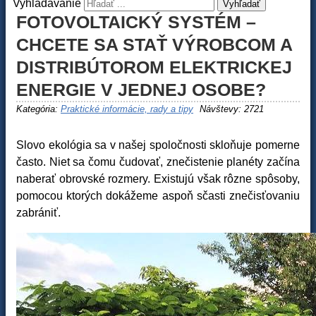
Vyhladavanie
Vyhľadať
FOTOVOLTAICKÝ SYSTÉM –
CHCETE SA STAŤ VÝROBCOM A
DISTRIBÚTOROM ELEKTRICKEJ
ENERGIE V JEDNEJ OSOBE?
Kategória:
Praktické informácie, rady a tipy
Návštevy: 2721
Slovo ekológia sa v našej spoločnosti skloňuje pomerne
často. Niet sa čomu čudovať, znečistenie planéty začína
naberať obrovské rozmery. Existujú však rôzne spôsoby,
pomocou ktorých dokážeme aspoň sčasti znečisťovaniu
zabrániť.