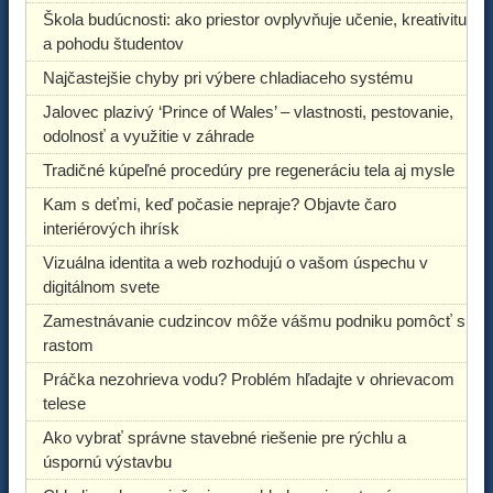
Škola budúcnosti: ako priestor ovplyvňuje učenie, kreativitu
a pohodu študentov
Najčastejšie chyby pri výbere chladiaceho systému
Jalovec plazivý ‘Prince of Wales’ – vlastnosti, pestovanie,
odolnosť a využitie v záhrade
Tradičné kúpeľné procedúry pre regeneráciu tela aj mysle
Kam s deťmi, keď počasie nepraje? Objavte čaro
interiérových ihrísk
Vizuálna identita a web rozhodujú o vašom úspechu v
digitálnom svete
Zamestnávanie cudzincov môže vášmu podniku pomôcť s
rastom
Práčka nezohrieva vodu? Problém hľadajte v ohrievacom
telese
Ako vybrať správne stavebné riešenie pre rýchlu a
úspornú výstavbu