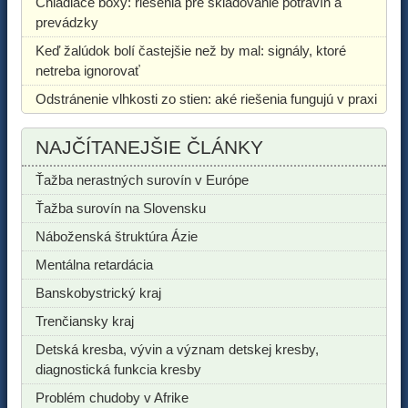
Chladiace boxy: riešenia pre skladovanie potravín a
prevádzky
Keď žalúdok bolí častejšie než by mal: signály, ktoré
netreba ignorovať
Odstránenie vlhkosti zo stien: aké riešenia fungujú v praxi
NAJČÍTANEJŠIE ČLÁNKY
Ťažba nerastných surovín v Európe
Ťažba surovín na Slovensku
Náboženská štruktúra Ázie
Mentálna retardácia
Banskobystrický kraj
Trenčiansky kraj
Detská kresba, vývin a význam detskej kresby,
diagnostická funkcia kresby
Problém chudoby v Afrike