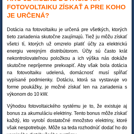
FOTOVOLTAIKU ZÍSKAŤ A PRE KOHO
JE URČENÁ?
Dotácia na fotovoltaiku je určená pre všetkých, ktorých
tieto zariadenia skutočne zaujímajú. Tiež ju môžu získať
všetci tí, ktorých už omzrelo platiť účty za elektrickú
energiu verejným distribútorom. Účty sú často krát
nekontrolovateľnou položkou a ich výška nás dokáže
skutočne nepríjemne prekvapiť. Aby však bola dotácia
na fotovoltaiku udelená, domácnosť musí spĺňať
vypísané podmienky. Dotáciu, ktorá sa vystavuje vo
forme poukážky, je možné získať len na zariadenia s
výkonom do 10 kW.
Výhodou fotovoltaického systému je to, že existuje aj
bonus za akumuláciu elektriny. Tento bonus môže získať
každý, kto vyrobí dostatočné množstvo elektriny, ktoré
však nespotrebuje. Môže sa teda rozhodnúť dodať ho do