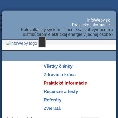
InfoWeby.sk
Praktické informácie
Fotovoltaický systém – chcete sa stať výrobcom a
distribútorom elektrickej energie v jednej osobe?
Všetky články
Zdravie a krása
Praktické informácie
Recenzie a testy
Referáty
Zvieratá