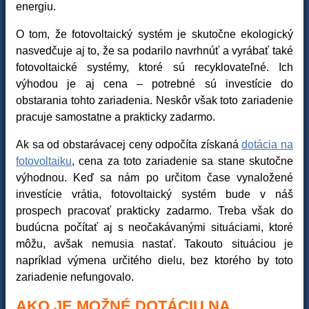
energiu.
O tom, že fotovoltaický systém je skutočne ekologický
nasvedčuje aj to, že sa podarilo navrhnúť a vyrábať také
fotovoltaické systémy, ktoré sú recyklovateľné. Ich
výhodou je aj cena – potrebné sú investície do
obstarania tohto zariadenia. Neskôr však toto zariadenie
pracuje samostatne a prakticky zadarmo.
Ak sa od obstarávacej ceny odpočíta získaná
dotácia na
fotovoltaiku
, cena za toto zariadenie sa stane skutočne
výhodnou. Keď sa nám po určitom čase vynaložené
investície vrátia, fotovoltaický systém bude v náš
prospech pracovať prakticky zadarmo. Treba však do
budúcna počítať aj s neočakávanými situáciami, ktoré
môžu, avšak nemusia nastať. Takouto situáciou je
napríklad výmena určitého dielu, bez ktorého by toto
zariadenie nefungovalo.
AKO JE MOŽNÉ DOTÁCIU NA