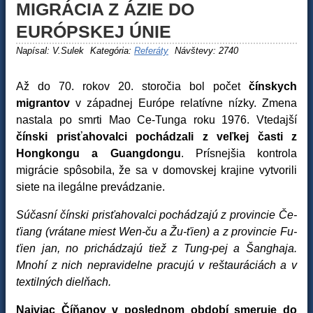
MIGRÁCIA Z ÁZIE DO
EURÓPSKEJ ÚNIE
Napísal:
V.Sulek
Kategória:
Referáty
Návštevy: 2740
Až do 70. rokov 20. storočia bol počet
čínskych
migrantov
v západnej Európe relatívne nízky. Zmena
nastala po smrti Mao Ce-Tunga roku 1976. Vtedajší
čínski prisťahovalci pochádzali z veľkej časti z
Hongkongu a Guangdongu
. Prísnejšia kontrola
migrácie spôsobila, že sa v domovskej krajine vytvorili
siete na ilegálne prevádzanie.
Súčasní čínski prisťahovalci pochádzajú z provincie Če-
ťiang (vrátane miest Wen-ču a Žu-ťien) a z provincie Fu-
ťien jan, no prichádzajú tiež z Tung-pej a Šanghaja.
Mnohí z nich nepravidelne pracujú v reštauráciách a v
textilných dielňach.
Najviac Číňanov v poslednom období smeruje do