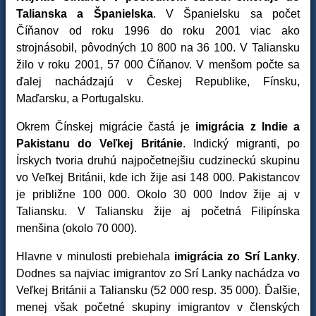
Talianska a Španielska
. V Španielsku sa počet
Číňanov od roku 1996 do roku 2001 viac ako
strojnásobil, pôvodných 10 800 na 36 100. V Taliansku
žilo v roku 2001, 57 000 Číňanov. V menšom počte sa
ďalej nachádzajú v Českej Republike, Fínsku,
Maďarsku, a Portugalsku.
Okrem Čínskej migrácie častá je
imigrácia z Indie a
Pakistanu do Veľkej Británie
. Indický migranti, po
Írskych tvoria druhú najpočetnejšiu cudzineckú skupinu
vo Veľkej Británii, kde ich žije asi 148 000. Pakistancov
je približne 100 000. Okolo 30 000 Indov žije aj v
Taliansku. V Taliansku žije aj početná Filipínska
menšina (okolo 70 000).
Hlavne v minulosti prebiehala
imigrácia zo Srí Lanky
.
Dodnes sa najviac imigrantov zo Srí Lanky nachádza vo
Veľkej Británii a Taliansku (52 000 resp. 35 000). Ďalšie,
menej však početné skupiny imigrantov v členských