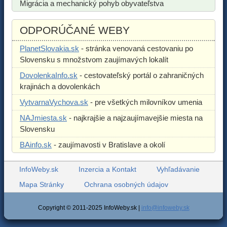
Migrácia a mechanický pohyb obyvateľstva
ODPORÚČANÉ WEBY
PlanetSlovakia.sk
- stránka venovaná cestovaniu po
Slovensku s množstvom zaujímavých lokalít
DovolenkaInfo.sk
- cestovateľský portál o zahraničných
krajinách a dovolenkách
VytvarnaVychova.sk
- pre všetkých milovníkov umenia
NAJmiesta.sk
- najkrajšie a najzaujímavejšie miesta na
Slovensku
BAinfo.sk
- zaujímavosti v Bratislave a okolí
InfoWeby.sk
Inzercia a Kontakt
Vyhľadávanie
Mapa Stránky
Ochrana osobných údajov
Copyright © 2011-2025 InfoWeby.sk |
info@infoweby.sk