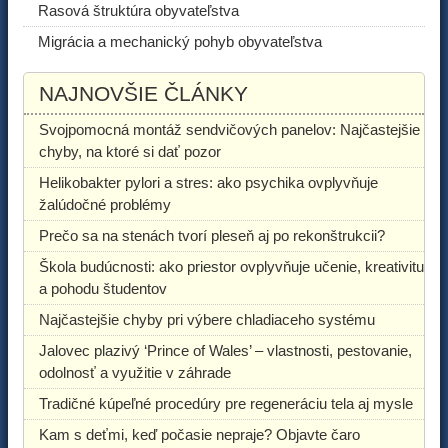
Rasová štruktúra obyvateľstva
Migrácia a mechanický pohyb obyvateľstva
NAJNOVŠIE ČLÁNKY
Svojpomocná montáž sendvičových panelov: Najčastejšie
chyby, na ktoré si dať pozor
Helikobakter pylori a stres: ako psychika ovplyvňuje
žalúdočné problémy
Prečo sa na stenách tvorí pleseň aj po rekonštrukcii?
Škola budúcnosti: ako priestor ovplyvňuje učenie, kreativitu
a pohodu študentov
Najčastejšie chyby pri výbere chladiaceho systému
Jalovec plazivý ‘Prince of Wales’ – vlastnosti, pestovanie,
odolnosť a využitie v záhrade
Tradičné kúpeľné procedúry pre regeneráciu tela aj mysle
Kam s deťmi, keď počasie nepraje? Objavte čaro