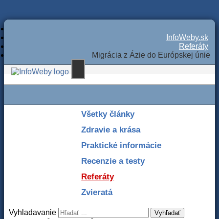
InfoWeby.sk
Referáty
Migrácia z Ázie do Európskej únie
Všetky články
Zdravie a krása
Praktické informácie
Recenzie a testy
Referáty
Zvieratá
Vyhladavanie
Vyhľadať