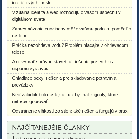
interiérových ihrísk
Vizuálna identita a web rozhodujú o vašom úspechu v
digitálnom svete
Zamestnávanie cudzincov môže vášmu podniku pomôcť s
rastom
Práčka nezohrieva vodu? Problém hľadajte v ohrievacom
telese
Ako vybrať správne stavebné riešenie pre rýchlu a
úspornú výstavbu
Chladiace boxy: riešenia pre skladovanie potravín a
prevádzky
Keď žalúdok bolí častejšie než by mal: signály, ktoré
netreba ignorovať
Odstránenie vlhkosti zo stien: aké riešenia fungujú v praxi
NAJČÍTANEJŠIE ČLÁNKY
Ťažba nerastných surovín v Európe