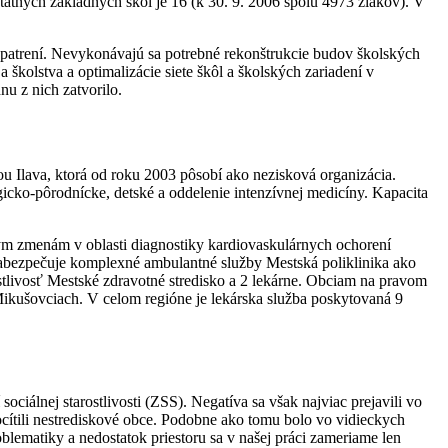
tátnych základných škôl je 16 (k 30. 9. 2006 spolu 4973 žiakov). V
opatrení. Nevykonávajú sa potrebné rekonštrukcie budov školských
školstva a optimalizácie siete škôl a školských zariadení v
u z nich zatvorilo.
 Ilava, ktorá od roku 2003 pôsobí ako nezisková organizácia.
cko-pôrodnícke, detské a oddelenie intenzívnej medicíny. Kapacita
m zmenám v oblasti diagnostiky kardiovaskulárnych ochorení
zabezpečuje komplexné ambulantné služby Mestská poliklinika ako
stlivosť Mestské zdravotné stredisko a 2 lekárne. Obciam na pravom
ikušovciach. V celom regióne je lekárska služba poskytovaná 9
ciálnej starostlivosti (ZSS). Negatíva sa však najviac prejavili vo
pocítili nestrediskové obce. Podobne ako tomu bolo vo vidieckych
blematiky a nedostatok priestoru sa v našej práci zameriame len