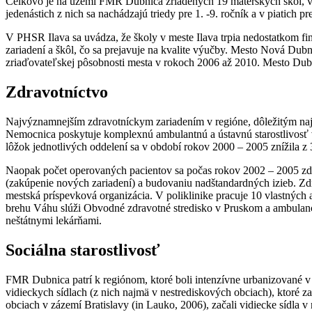
Celkovo je na území FMR Dubnica zriadených 19 materských škôl, všet
jedenástich z nich sa nachádzajú triedy pre 1. -9. ročník a v piatich pre
V PHSR Ilava sa uvádza, že školy v meste Ilava trpia nedostatkom f
zariadení a škôl, čo sa prejavuje na kvalite výučby. Mesto Nová Dubni
zriaďovateľskej pôsobnosti mesta v rokoch 2006 až 2010. Mesto Dubn
Zdravotníctvo
Najvýznamnejším zdravotníckym zariadením v regióne, dôležitým najm
Nemocnica poskytuje komplexnú ambulantnú a ústavnú starostlivosť v
lôžok jednotlivých oddelení sa v období rokov 2000 – 2005 znížila z
Naopak počet operovaných pacientov sa počas rokov 2002 – 2005 zdv
(zakúpenie nových zariadení) a budovaniu nadštandardných izieb. Z
mestská príspevková organizácia. V poliklinike pracuje 10 vlastných
brehu Váhu slúži Obvodné zdravotné stredisko v Pruskom a ambulanc
neštátnymi lekárňami.
Sociálna starostlivosť
FMR Dubnica patrí k regiónom, ktoré boli intenzívne urbanizované v dô
vidieckych sídlach (z nich najmä v nestrediskových obciach), ktoré za
obciach v zázemí Bratislavy (in Lauko, 2006), začali vidiecke sídla 