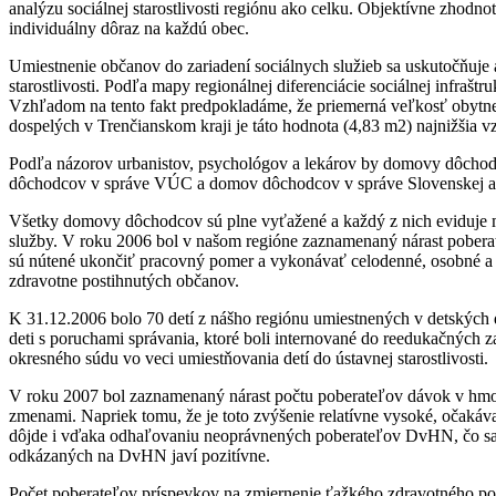
analýzu sociálnej starostlivosti regiónu ako celku. Objektívne zhodnot
individuálny dôraz na každú obec.
Umiestnenie občanov do zariadení sociálnych služieb sa uskutočňuje a
starostlivosti. Podľa mapy regionálnej diferenciácie sociálnej infra
Vzhľadom na tento fakt predpokladáme, že priemerná veľkosť obytn
dospelých v Trenčianskom kraji je táto hodnota (4,83 m2) najnižšia 
Podľa názorov urbanistov, psychológov a lekárov by domovy dôchodc
dôchodcov v správe VÚC a domov dôchodcov v správe Slovenskej ag
Všetky domovy dôchodcov sú plne vyťažené a každý z nich eviduje mn
služby. V roku 2006 bol v našom regióne zaznamenaný nárast poberate
sú nútené ukončiť pracovný pomer a vykonávať celodenné, osobné a r
zdravotne postihnutých občanov.
K 31.12.2006 bolo 70 detí z nášho regiónu umiestnených v detských
deti s poruchami správania, ktoré boli internované do reedukačných 
okresného súdu vo veci umiestňovania detí do ústavnej starostlivosti.
V roku 2007 bol zaznamenaný nárast počtu poberateľov dávok v hmotn
zmenami. Napriek tomu, že je toto zvýšenie relatívne vysoké, očaká
dôjde i vďaka odhaľovaniu neoprávnených poberateľov DvHN, čo sa už
odkázaných na DvHN javí pozitívne.
Počet poberateľov príspevkov na zmiernenie ťažkého zdravotného post