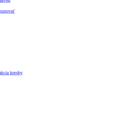
stavbu
gnorovať
nkcia kresby