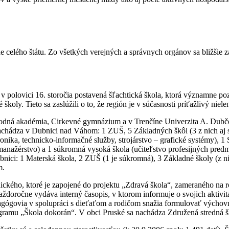
elého štátu. Zo všetkých verejných a správnych orgánov sa bližšie zam
ž v polovici 16. storočia postavená šľachtická škola, ktorá významne po
ly. Tieto sa zaslúžili o to, že región je v súčasnosti príťažlivý niel
hodná akadémia, Cirkevné gymnázium a v Trenčíne Univerzita A. Dubče
achádza v Dubnici nad Váhom: 1 ZUŠ, 5 Základných škôl (3 z nich aj s
ronika, technicko-informačné služby, strojárstvo – grafické systémy), 
anažérstvo) a 1 súkromná vysoká škola (učiteľstvo profesijných predme
ici: 1 Materská škola, 2 ZUŠ (1 je súkromná), 3 Základné školy (z ni
m.
ého, ktoré je zapojené do projektu „Zdravá škola“, zameraného na roz
Každoročne vydáva interný časopis, v ktorom informuje o svojich aktiv
govia v spolupráci s dieťaťom a rodičom snažia formulovať výchovno-
programu „Škola dokorán“. V obci Pruské sa nachádza Združená stredn