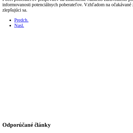
informovanosti potenciálnych poberateľov. Vzhľadom na očakávané z
zlepšujúci sa.
Predch.
Nasl.
Odporúčané články