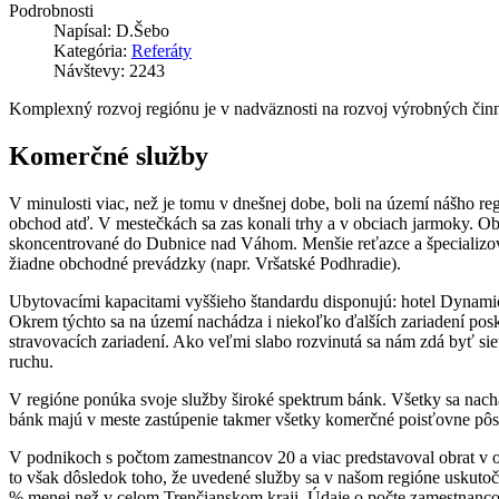
Podrobnosti
Napísal:
D.Šebo
Kategória:
Referáty
Návštevy: 2243
Komplexný rozvoj regiónu je v nadväznosti na rozvoj výrobných činno
Komerčné služby
V minulosti viac, než je tomu v dnešnej dobe, boli na území nášho reg
obchod atď. V mestečkách sa zas konali trhy a v obciach jarmoky. O
skoncentrované do Dubnice nad Váhom. Menšie reťazce a špecializova
žiadne obchodné prevádzky (napr. Vršatské Podhradie).
Ubytovacími kapacitami vyššieho štandardu disponujú: hotel Dynami
Okrem týchto sa na území nachádza i niekoľko ďalších zariadení posk
stravovacích zariadení. Ako veľmi slabo rozvinutá sa nám zdá byť si
ruchu.
V regióne ponúka svoje služby široké spektrum bánk. Všetky sa nac
bánk majú v meste zastúpenie takmer všetky komerčné poisťovne pôso
V podnikoch s počtom zamestnancov 20 a viac predstavoval obrat v ob
to však dôsledok toho, že uvedené služby sa v našom regióne uskut
% menej než v celom Trenčianskom kraji. Údaje o počte zamestnanc