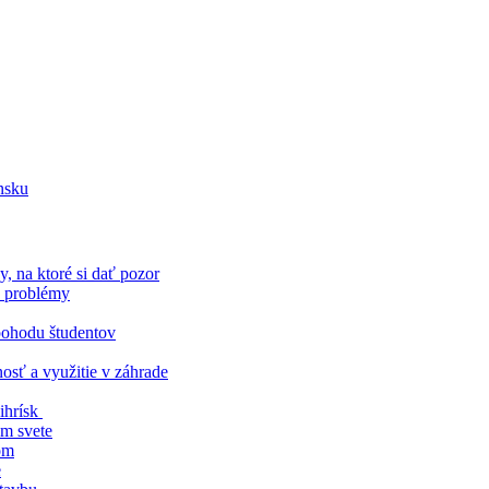
nsku
 na ktoré si dať pozor
é problémy
 pohodu študentov
nosť a využitie v záhrade
ihrísk
om svete
om
e