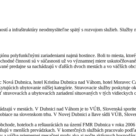
stí a infraštruktúry neodmysliteľne spätý s rozvojom služieb. Služby
iónu polyfunkčnými zariadeniami najmä hostince. Boli to miesta, ktoré 
bchodné činnosti sú v súčasnosti už vo významnej miere uskutočňovan
né predajne sa nachádzajú v ďalších dvoch mestách a vo väčších obci
c Nová Dubnica, hotel Kristína Dubnica nad Váhom, hotel Moravec Caf
ytujúcich ubytovanie nižšej kategórie. Stravovacie služby poskytuje o
eť stravovacích a ubytovacích zariadení situovaných v tých vidieckych
hádzajú v mestách. V Dubnici nad Váhom je to VÚB, Slovenská sporit
biace na slovenskom trhu. V Novej Dubnici a Ilave sídli VÚB, Sloven
chode, hoteloch a reštauráciách na území FMR Dubnica v roku 2006 len
očňujú v menších prevádzkach. V komerčných službách pracovalo podľa
ov a výške priemernej mesačnej mzdy ako aj počte aktívnych hospodá