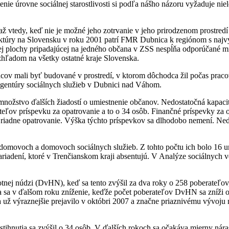
enie úrovne sociálnej starostlivosti si podľa nášho názoru vyžaduje nie
ž vtedy, keď nie je možné jeho zotrvanie v jeho prirodzenom prostredí
štruktúry na Slovensku v roku 2001 patrí FMR Dubnica k regiónom s najv
ej plochy pripadajúcej na jedného občana v ZSS nespĺňa odporúčané 
vzhľadom na všetky ostatné kraje Slovenska.
ov mali byť budované v prostredí, v ktorom dôchodca žil počas prac
entúry sociálnych služieb v Dubnici nad Váhom.
ožstvo ďalších žiadostí o umiestnenie občanov. Nedostatočná kapacita 
ľov príspevku za opatrovanie a to o 34 osôb. Finančné príspevky za op
iadne opatrovanie. Výška týchto príspevkov sa dlhodobo nemení. Nedo
 domovoch a domovoch sociálnych služieb. Z tohto počtu ich bolo 16 
zariadení, ktoré v Trenčianskom kraji absentujú. V Analýze sociálnych 
ej núdzi (DvHN), keď sa tento zvýšil za dva roky o 258 poberateľov, t
va sa v ďalšom roku zníženie, keďže počet poberateľov DvHN sa zníži 
 výraznejšie prejavilo v októbri 2007 a značne priaznivému vývoju n
ihnutia sa zvýšil o 34 osôb. V ďalších rokoch sa očakáva mierny náras