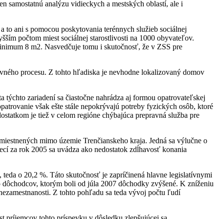
len samostatnú analýzu vidieckych a mestských oblastí, ale i
 a to ani s pomocou poskytovania terénnych služieb sociálnej
yšším počtom miest sociálnej starostlivosti na 1000 obyvateľov.
minimum 8 m2. Nasvedčuje tomu i skutočnosť, že v ZSS pre
ovného procesu. Z tohto hľadiska je nevhodne lokalizovaný domov
týchto zariadení sa čiastočne nahrádza aj formou opatrovateľskej
atrovanie však ešte stále nepokrývajú potreby fyzických osôb, ktoré
statkom je tiež v celom regióne chýbajúca prepravná služba pre
umiestnených mimo územie Trenčianskeho kraja. Jedná sa výlučne o
vecí za rok 2005 sa uvádza ako nedostatok zdĺhavosť konania
eda o 20,2 %. Táto skutočnosť je zapríčinená hlavne legislatívnymi
o dôchodcov, ktorým boli od júla 2007 dôchodky zvýšené. K zníženiu
ezamestnanosti. Z tohto pohľadu sa teda vývoj počtu ľudí
t príjemcov tohto príspevku v dôsledku zlepšujúcej sa