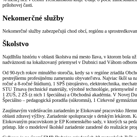
prílohovej časti.
Nekomerčné služby
Nekomerčné služby zabezpečujú chod obcí, regiónu a sprostredkovane c
Školstvo
Najdlhšiu históriu v oblasti školstva má mesto Ilava, v ktorom bola u
nadväznosti na lokalizovaný priemysel v Dubnici nad Váhom odborné ško
Od 90-tych rokov minulého storočia, kedy sa v regióne zriadila Obc
pestrejšiemu profesijnému zameraniu obyvateľstva. Najviac škôl sa n
ročné a 8-ročné štúdium), 1 SPŠ (strojárstvo, elektrotechnika, mechat
STU Trnava (technické materiály, výrobné technológie, priemyselné m
1 ZUŠ, 2 ZŠ (z nich 1 špeciálna) a Obchodná akadémia. V Novej Dubn
Špeciálno – pedagogická poradňa (súkromná), 1 Cirkevné gymnáziu
Zaujímavým vzdelávacím zariadením je Elokované pracovisko Jilemnick
oblasti zdravej výživy. Zariadenie spolupracuje s detským lekárom. 
Elokovaným pracoviskom je EP Komenského sady, v ktorých sa pedagó
prístup. Ide o modelové školské zariadenie zaradené do realizácie 