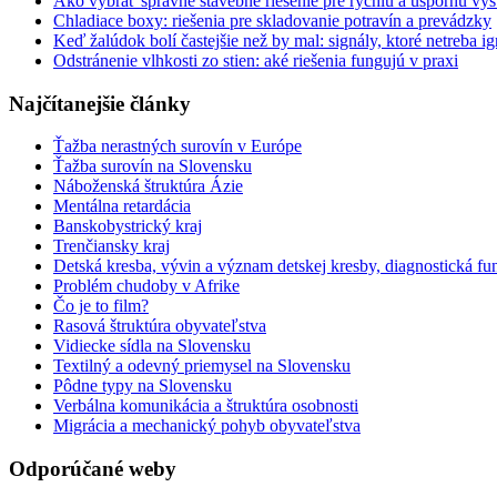
Ako vybrať správne stavebné riešenie pre rýchlu a úspornú vý
Chladiace boxy: riešenia pre skladovanie potravín a prevádzky
Keď žalúdok bolí častejšie než by mal: signály, ktoré netreba i
Odstránenie vlhkosti zo stien: aké riešenia fungujú v praxi
Najčítanejšie články
Ťažba nerastných surovín v Európe
Ťažba surovín na Slovensku
Náboženská štruktúra Ázie
Mentálna retardácia
Banskobystrický kraj
Trenčiansky kraj
Detská kresba, vývin a význam detskej kresby, diagnostická fu
Problém chudoby v Afrike
Čo je to film?
Rasová štruktúra obyvateľstva
Vidiecke sídla na Slovensku
Textilný a odevný priemysel na Slovensku
Pôdne typy na Slovensku
Verbálna komunikácia a štruktúra osobnosti
Migrácia a mechanický pohyb obyvateľstva
Odporúčané weby