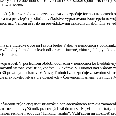
ky sú s celodennou starostlivosťou (k 30.9.2006 spolu 1 491 detí). Š
 1. – 4. ročník.
inančných prostriedkov a prevádzka sa zabezpečuje formou úsporných 
ca má pre zlepšenie situácie v školstve vypracovanú Koncepciu rozvoja 
ica nad Váhom ušetrilo na prevádzkovaní základných škôl tým, že jedn
ä pre vidiecke obce na ľavom brehu Váhu, je nemocnica s poliklinikou
 základných medicínskych odboroch – interné, chirurgické, gynekologi
 310 na 262.
ojnásobil. V poslednom období dochádza v nemocnici ku kvalitatívny
dravotnú starostlivosť tu vykonáva 35 lekárov. V Dubnici nad Váhom 
 a 36 privátnych lekárov. V Novej Dubnici zabezpečuje zdravotnú staro
ie praktického lekára pre dospelých v Červenom Kameni, Slavnici a M
sledku zrýchlenej industrializácie bez adekvátneho rozvoja zariadení so
znamenali najvyšší únik pracovných síl do miest. Najviac tieto straty 
v našom regióne nadobúdať funkciu „spální“. Vzhľadom na zložitosť pro