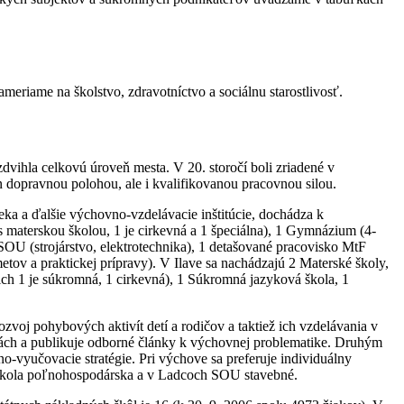
eriame na školstvo, zdravotníctvo a sociálnu starostlivosť.
zdvihla celkovú úroveň mesta. V 20. storočí boli zriadené v
en dopravnou polohou, ale i kvalifikovanou pracovnou silou.
ka a ďalšie výchovno-vzdelávacie inštitúcie, dochádza k
 materskou školou, 1 je cirkevná a 1 špeciálna), 1 Gymnázium (4-
1 SOU (strojárstvo, elektrotechnika), 1 detašované pracovisko MtF
tov a praktickej prípravy). V Ilave sa nachádzajú 2 Materské školy,
ch 1 je súkromná, 1 cirkevná), 1 Súkromná jazyková škola, 1
voj pohybových aktivít detí a rodičov a taktiež ich vzdelávania v
itách a publikuje odborné články k výchovnej problematike. Druhým
vyučovacie stratégie. Pri výchove sa preferuje individuálny
á škola poľnohospodárska a v Ladcoch SOU stavebné.