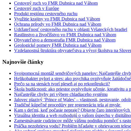
Cestovný ruch vo FMR Dubnica nad Váhom
Cestovný ruch v Európe
Produkt regiónu cestovného ruchu
Využitie krajiny vo FMR Dubnica nad Váhom
Ochrana prírody vo FMR Dubnica nad Váhom
Udržateľnosť cestovného ruchu v oblasti Vršateckých bradiel
Rastlinstvo a živočíšstvo vo FMR Dubnica nad Váhom
Obyvateľstvo a demografia FMR Dubnica nad Váhom
Geologické pomery FMR Dubnica nad Váhom
Vzdelanostná štruktúra obyvateľstva a vývoj školstva na Slove
Najnovšie články
Svojpomocná montáž sendvičových panelov: Najčastejšie chyby,
Helikobakter pylori a stres: ako psychika ovplyvňuje žalúdočn
Prečo sa na stenách tvorí pleseň aj po rekonštrukcii?
Škola budúcnosti: ako priestor ovplyvňuje učenie, kreativitu a
Najčastejšie chyby pri výbere chladiaceho systému
Jalovec plazivý ‘Prince of Wales’ – vlastnosti, pestovanie, odol
Tradičné kúpeľné procedúry pre regeneráciu tela aj mysle
Kam s deťmi, keď počasie nepraje? Objavte čaro interiérových 
Vizuálna identita a web rozhodujú o vašom úspechu v digitáln
Zamestnávanie cudzincov môže vášmu podniku pomôcť s rast
Práčka nezohrieva vodu? Problém hľadajte v ohrievacom teles