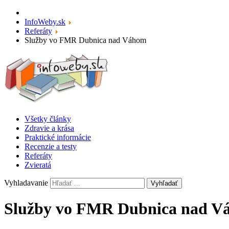
InfoWeby.sk
Referáty
Služby vo FMR Dubnica nad Váhom
Všetky články
Zdravie a krása
Praktické informácie
Recenzie a testy
Referáty
Zvieratá
Vyhladavanie
Vyhľadať
Služby vo FMR Dubnica nad V