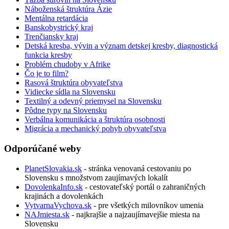
Náboženská štruktúra Ázie
Mentálna retardácia
Banskobystrický kraj
Trenčiansky kraj
Detská kresba, vývin a význam detskej kresby, diagnostická
funkcia kresby
Problém chudoby v Afrike
Čo je to film?
Rasová štruktúra obyvateľstva
Vidiecke sídla na Slovensku
Textilný a odevný priemysel na Slovensku
Pôdne typy na Slovensku
Verbálna komunikácia a štruktúra osobnosti
Migrácia a mechanický pohyb obyvateľstva
Odporúčané weby
PlanetSlovakia.sk
- stránka venovaná cestovaniu po
Slovensku s množstvom zaujímavých lokalít
DovolenkaInfo.sk
- cestovateľský portál o zahraničných
krajinách a dovolenkách
VytvarnaVychova.sk
- pre všetkých milovníkov umenia
NAJmiesta.sk
- najkrajšie a najzaujímavejšie miesta na
Slovensku