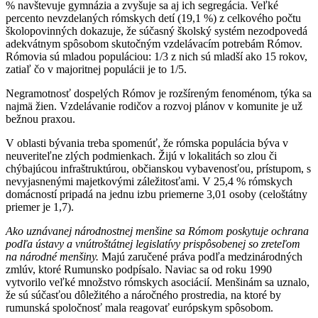
% navštevuje gymnázia a zvyšuje sa aj ich segregácia. Veľké
percento nevzdelaných rómskych detí (19,1 %) z celkového počtu
školopovinných dokazuje, že súčasný školský systém nezodpovedá
adekvátnym spôsobom skutočným vzdelávacím potrebám Rómov.
Rómovia sú mladou populáciou: 1/3 z nich sú mladší ako 15 rokov,
zatiaľ čo v majoritnej populácii je to 1/5.
Negramotnosť dospelých Rómov je rozšíreným fenoménom, týka sa
najmä žien. Vzdelávanie rodičov a rozvoj plánov v komunite je už
bežnou praxou.
V oblasti bývania treba spomenúť, že rómska populácia býva v
neuveriteľne zlých podmienkach. Žijú v lokalitách so zlou či
chýbajúcou infraštruktúrou, občianskou vybavenosťou, prístupom, s
nevyjasnenými majetkovými záležitosťami. V 25,4 % rómskych
domácností pripadá na jednu izbu priemerne 3,01 osoby (celoštátny
priemer je 1,7).
Ako uznávanej národnostnej menšine sa Rómom poskytuje ochrana
podľa ústavy a vnútroštátnej legislatívy prispôsobenej so zreteľom
na národné menšiny.
Majú zaručené práva podľa medzinárodných
zmlúv, ktoré Rumunsko podpísalo. Naviac sa od roku 1990
vytvorilo veľké množstvo rómskych asociácií. Menšinám sa uznalo,
že sú súčasťou dôležitého a náročného prostredia, na ktoré by
rumunská spoločnosť mala reagovať európskym spôsobom.