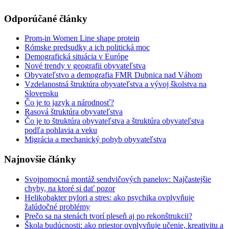
Odporúčané články
Prom-in Women Line shape protein
Rómske predsudky a ich politická moc
Demografická situácia v Európe
Nové trendy v geografii obyvateľstva
Obyvateľstvo a demografia FMR Dubnica nad Váhom
Vzdelanostná štruktúra obyvateľstva a vývoj školstva na
Slovensku
Čo je to jazyk a národnosť?
Rasová štruktúra obyvateľstva
Čo je to štruktúra obyvateľstva a štruktúra obyvateľstva
podľa pohlavia a veku
Migrácia a mechanický pohyb obyvateľstva
Najnovšie články
Svojpomocná montáž sendvičových panelov: Najčastejšie
chyby, na ktoré si dať pozor
Helikobakter pylori a stres: ako psychika ovplyvňuje
žalúdočné problémy
Prečo sa na stenách tvorí pleseň aj po rekonštrukcii?
Škola budúcnosti: ako priestor ovplyvňuje učenie, kreativitu a