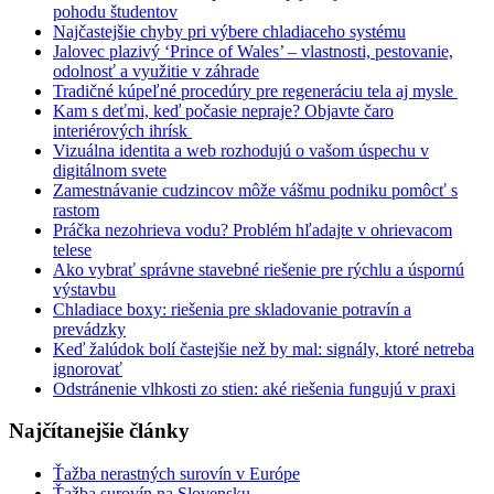
pohodu študentov
Najčastejšie chyby pri výbere chladiaceho systému
Jalovec plazivý ‘Prince of Wales’ – vlastnosti, pestovanie,
odolnosť a využitie v záhrade
Tradičné kúpeľné procedúry pre regeneráciu tela aj mysle
Kam s deťmi, keď počasie nepraje? Objavte čaro
interiérových ihrísk
Vizuálna identita a web rozhodujú o vašom úspechu v
digitálnom svete
Zamestnávanie cudzincov môže vášmu podniku pomôcť s
rastom
Práčka nezohrieva vodu? Problém hľadajte v ohrievacom
telese
Ako vybrať správne stavebné riešenie pre rýchlu a úspornú
výstavbu
Chladiace boxy: riešenia pre skladovanie potravín a
prevádzky
Keď žalúdok bolí častejšie než by mal: signály, ktoré netreba
ignorovať
Odstránenie vlhkosti zo stien: aké riešenia fungujú v praxi
Najčítanejšie články
Ťažba nerastných surovín v Európe
Ťažba surovín na Slovensku