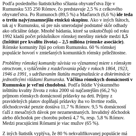
Podľa posledného štatistického sčítania obyvateľstva žije v
Rumunsku 535 250 Rómov, čo predstavuje 2,5 % z celkového
obyvateľstva. Po Rumunoch (89,5 %) a Maďaroch (6,6 %)
ide teda
o tretiu najvýznamnejšiu etnickú skupinu
. Ako v iných štátoch,
tak aj v Rumunsku, sú pre nás smerodajné podstatné skôr odhady
ako oficiálne údaje. Mnohé bádania, ktoré sa uskutočňujú od roku
1992 kladú počet príslušníkov rómskej menšiny niekde medzi
1,5
(Inštitút pre kvalitu života) – 2,5 milióna (rómske asociácie)
.
Rómske komunity žijú po celom Rumunsku. 60 % rómskej
populácie hovorí v zmiešaných komunitách rómsky príležitostne.
Problémy rómskej komunity súvisia vo významnej miere s rómskym
otroctvom, s vylúčením z rozdeľovania pôdy v rokoch 1864, 1923,
1946 a 1991, s udržiavaním štatútu marginalizácie a diskriminácie
jednotlivými vládami Rumunska.
Väčšina rómskych domácností v
Rumunsku je veľmi chudobná
. Podľa štúdie Výskumného
inštitútu kvality života z roku 2000 sú najčastejším (66,2 %)
príjmom rómskych domácností prídavky na deti. Príjmy z
pravidelných platov dopĺňajú prídavky iba vo štvrtine rodín,
dôchodcovské penzie dostáva 11,7 % Rómov. 9,5 % domácností
ťaží z mesačných dávok pre nezamestnaných. Invalidný dôchodok
alebo dôchodok pre chorobu poberá 4,7 %, resp. 5,8 % Rómov.
Medzi pracujúcimi Rómami je viac mužov (65 %).
Z iných štatistík vyplýva, že 80 % nekvalifikovanej populácie má