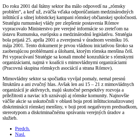
Do roku 2001 dal štátny sektor iba málo odpovedí na „rómsky
problém“, a keď už, zväčša vďaka odporúčaniam medzinárodných
inštitúcií a silnej lobistickej kampani rómskej občianskej spoločnosti.
Stratégiu rumunskej vlády pre zlepšenie postavenia Rómov
vypracovalo Ministerstvo pre verejné informácie so zreteľom na
ústavu Rumunska, európsku a medzinárodnú legislatívu. Stratégia
bola prijatá 25. apríla 2001 a zverejnená v úradnom vestníku 16.
mája 2001. Tento dokument je prvou vládnou iniciatívou široko sa
zaoberajúcou problémami a úlohami, ktorým rómska menšina čelí.
Pri vypracúvaní Stratégie sa konali mnohé konzultácie s rómskymi
organizáciami, najmä v koalícii s mimovládnymi organizáciami
(Pracovná skupina rómskych asociácií a strana Rómov).
Mimovládny sektor sa spočiatku vyvíjal pomaly, nemal presnú
štruktúru a ani zvučný hlas. Avšak len asi 15 – 21 z mimovládnych
organizácií je aktívnych, majú skutočné perspektívy rozvoja a
príležitosti a naviac ich uznávajú aj rómske komunity. Najnovšie
väčšie akcie sa uskutočnili v oblasti boja proti inštitucionalizovanej
diskriminácii rómskej menšiny, v boji proti negatívnym predsudkom,
stereotypom a diskriminačnému správaniu verejných úradov a
služieb.
Predch.
Nasl.