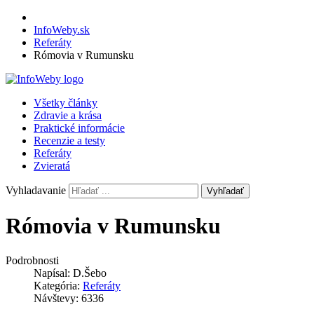
InfoWeby.sk
Referáty
Rómovia v Rumunsku
Všetky články
Zdravie a krása
Praktické informácie
Recenzie a testy
Referáty
Zvieratá
Vyhladavanie
Vyhľadať
Rómovia v Rumunsku
Podrobnosti
Napísal:
D.Šebo
Kategória:
Referáty
Návštevy: 6336