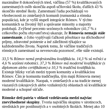
maximálne 8 dokončených tried, väčšina (57 %) kvalifikovaných
zamestnaných osôb skončila aspoň učňovskú školu, ďalších 43 %
skončilo stredné školy. Zamestnaní ľudia pochádzajú vo
všeobecnosti zo zmiešaných komunít (rumunská a rómska
populácia), kde je vyšší stupeň integrácie Rómov. V týchto
komunitách sa životný štýl a správanie minority a majority
podobajú. Zvýšené percento sezónnych robotníkov (41,7 % z
celkového počtu obyvateľstva) ukazuje, že
Rómovia nemajú stále
zamestnanie
, z čoho vyplývajú ťažkosti pôsobiace na dôchodkové
príjmy, zdravotné poistenie a iné záležitosti týkajúce sa
každodenného života. Napriek tomu, že väčšine tradičných
rómskych zamestnaní sa nevenovala pozornosť, ešte stále existujú.
33,5 % Rómov nemá profesionálnu kvalifikáciu. 14,3 % sú roľníci a
4,6 % sezónni robotníci. 37,3 % Rómov má moderné kvalifikácie (s
diplomom alebo certifikátom) a 10,3 % tradičnú kvalifikáciu.
Existuje blízky vzťah medzi typom komunity a kvalifikáciou
Rómov. Čím je komunita tradičnejšia, tým majú Rómovia menej
moderné kvalifikácie. Naopak, v zmiešaných a na tradície menej
viazaných (okrajových alebo vzdialených) oblastiach sú kvalifikácie
moderné a schopné súťaže.
Rómske deti patria v oblasti vzdelávania medzi najviac
znevýhodnené skupiny
. Tvoria najväčšiu skupinu v sirotincoch,
strediskách pre postihnutých a v osobitných školách. Menej ako 10