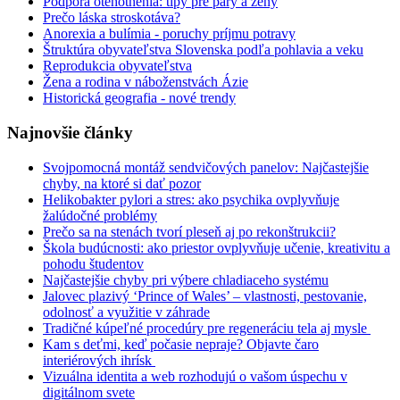
Podpora otehotnenia: tipy pre páry a ženy
Prečo láska stroskotáva?
Anorexia a bulímia - poruchy príjmu potravy
Štruktúra obyvateľstva Slovenska podľa pohlavia a veku
Reprodukcia obyvateľstva
Žena a rodina v náboženstvách Ázie
Historická geografia - nové trendy
Najnovšie články
Svojpomocná montáž sendvičových panelov: Najčastejšie
chyby, na ktoré si dať pozor
Helikobakter pylori a stres: ako psychika ovplyvňuje
žalúdočné problémy
Prečo sa na stenách tvorí pleseň aj po rekonštrukcii?
Škola budúcnosti: ako priestor ovplyvňuje učenie, kreativitu a
pohodu študentov
Najčastejšie chyby pri výbere chladiaceho systému
Jalovec plazivý ‘Prince of Wales’ – vlastnosti, pestovanie,
odolnosť a využitie v záhrade
Tradičné kúpeľné procedúry pre regeneráciu tela aj mysle
Kam s deťmi, keď počasie nepraje? Objavte čaro
interiérových ihrísk
Vizuálna identita a web rozhodujú o vašom úspechu v
digitálnom svete