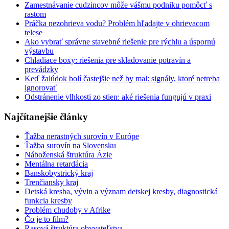
Zamestnávanie cudzincov môže vášmu podniku pomôcť s
rastom
Práčka nezohrieva vodu? Problém hľadajte v ohrievacom
telese
Ako vybrať správne stavebné riešenie pre rýchlu a úspornú
výstavbu
Chladiace boxy: riešenia pre skladovanie potravín a
prevádzky
Keď žalúdok bolí častejšie než by mal: signály, ktoré netreba
ignorovať
Odstránenie vlhkosti zo stien: aké riešenia fungujú v praxi
Najčítanejšie články
Ťažba nerastných surovín v Európe
Ťažba surovín na Slovensku
Náboženská štruktúra Ázie
Mentálna retardácia
Banskobystrický kraj
Trenčiansky kraj
Detská kresba, vývin a význam detskej kresby, diagnostická
funkcia kresby
Problém chudoby v Afrike
Čo je to film?
Rasová štruktúra obyvateľstva