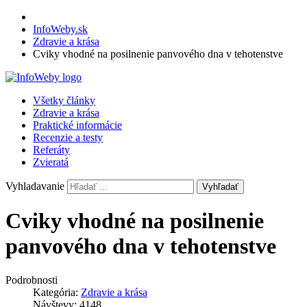
InfoWeby.sk
Zdravie a krása
Cviky vhodné na posilnenie panvového dna v tehotenstve
Všetky články
Zdravie a krása
Praktické informácie
Recenzie a testy
Referáty
Zvieratá
Vyhladavanie
Vyhľadať
Cviky vhodné na posilnenie
panvového dna v tehotenstve
Podrobnosti
Kategória:
Zdravie a krása
Návštevy: 4148