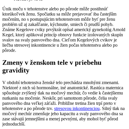
Únik moču v tehotenstve alebo po pôrode môže postihnúť
ktorúkoľvek ženu. Spočiatku sa môže prejavovať iba častejším
močením, no s postupujúcim tehotenstvom môže byť pre ženu
problém už aj zakašľanie, kýchnutie, smiech či prudší pohyb.
Známe Kegelove cviky prvýkrát opísal americký gynekológ Arnold
Kegel, ktorý aplikoval princíp obnovy funkcie izolovaných skupín
svalov na svaly panvového dna. Cieľom Kegelových cvikov je
liečba stresovej inkontinencie u žien počas tehotenstva alebo po
pôrode.
Zmeny v ženskom tele v priebehu
gravidity
V období tehotenstva ženské telo prechádza mnohými zmenami.
Niektoré z nich sú hormonálne, iné anatomické. Rastúca maternica
spôsobuje zvýšený tlak na močový mechúr, čo vedie k častejšiemu
nutkaniu na močenie. Neskôr, pri samotnom pôrode, čelia svaly
panvového dna veľkej záťaži. Približne tretina žien trpí preto v
tehotenstve a po pôrode tzv.
stresovou inkontinenciou
. Silný tlak na
močový mechúr zmenšuje jeho kapacitu a svaly panvového dna sa
zase stávajú jemnejšími a menej pevnými, aby mohol byť pôrod
jednoduchší.