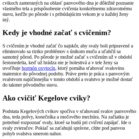
cvikoch zameraných na oblasť panvového dna je dôležité poznanie
vlastného tela a prispôsobenie cvičenia konkrétnemu zdravotnému
stavu, keďže po pôrode i s pribúdajúcim vekom je u každej ženy
iný.
Kedy je vhodné začať s cvičením?
S cvičením je vhodné začať čo najskôr, aby svaly boli pripravené a
eliminovalo sa riziko problémov s únikom moču a uľahčil sa
samotný pôrod. Po pôrode je možné začať s cvičením už v období
šestonedelia, keď už hrádza nie je bolestivá a v tele ženy sa
uvoľňuje
hormón oxytocín
, ktorý pomáha sťahovať svalovinu
maternice do pôvodnej podoby. Práve preto je práca s panvovým
svalstvom najúčinnejšia v tomto období a svalstvo je možné dostať
do takmer pôvodného stavu.
Ako cvičiť Kegelove cviky?
Podstata Kegelových cvikov spočíva v sťahovaní svalov panvového
dna, teda pošvy, konečníka a močového mechúra. Na začiatku je
potrebné rozpoznať svaly, ktoré sa budú pri cvičení zapájať. Ide o
svaly zvieračov. Pokiaľ sa zaťahujú správne, cítite pod panvou
pohyb svalstva smerom nahor.