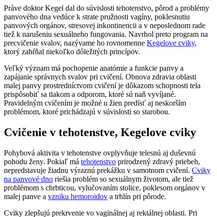
Práve doktor Kegel dal do súvislosti tehotenstvo, pôrod a problémy
panvového dna vedúce k strate pružnosti vagíny, poklesnutiu
panvových orgánov, stresovej inkontinencii a v neposlednom rade
tiež k narušeniu sexuálneho fungovania. Navrhol preto program na
precvičenie svalov, nazývame ho rovnomenne
Kegelove cviky
,
ktorý zahŕňal niekoľko dôležitých princípov.
Veľký význam má pochopenie anatómie a funkcie panvy a
zapájanie správnych svalov pri cvičení. Obnova zdravia oblasti
malej panvy prostredníctvom cvičení je dôkazom schopnosti tela
prispôsobiť sa tlakom a odporom, ktoré sú naň vyvíjané.
Pravidelným cvičením je možné u žien predísť aj neskorším
problémom, ktoré prichádzajú v súvislosti so starobou.
Cvičenie v tehotenstve, Kegelove cviky
Pohybová aktivita v tehotenstve ovplyvňuje telesnú aj duševnú
pohodu ženy. Pokiaľ má
tehotenstvo
prirodzený zdravý priebeh,
nepredstavuje žiadnu výraznú prekážku v samotnom cvičení.
Cviky
na panvové dno
riešia problém so sexuálnym životom, ale tiež
problémom s chrbticou, vylučovaním stolice, poklesom orgánov v
malej panve a
vzniku hemoroidov
a trhlín pri pôrode.
Cviky zlepšujú prekrvenie vo vaginálnej aj rektálnej oblasti. Pri