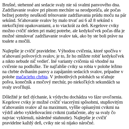
Brušné, stehenné ani sedacie svaly nie sú svalmi panvového dna.
Zadržiavanie svalov pri plnom mechúre sa neodporúča, ale počas
bežnej potreby neuškodí trénovanie zadržiavania prúdu moču na pár
sekúnd. Sťahovanie svalov by malo trvať asi 6 až 8 sekúnd s
niekoľkými opakovaniami, a to viackrát za deň. Kegelove cviky
možno cvičiť nielen pri malej potrebe, ale kedykoľvek počas dňa je
možné simulovať zadržiavanie svalov tak, ako by ste boli práve na
toalete a močili.
Najlepšie je cvičiť pravidelne. Výhodou cvičenia, ktoré spočíva v
sťahovaní pošvových svalov, je to, že ho môžete robiť kedykoľvek
a nikto nebude nič vedieť. Iné varianty cvičenia sú vhodné na
cvičenie na podložke. Tie najľahšie cviky sa robia v polohe ležmo
na chrbte dvíhaním panvy a zapájaním sedacích svalov, prípadne v
polohe
mačacieho chrbta
. V jednotlivých polohách sa sťahuje
pošva, konečník a močový mechúr, po niekoľkých sekundách sa
svaly uvoľňujú.
Dôležité je tiež dýchanie, k výdychu dochádza vo fáze uvoľnenia.
Kegelove cviky je možné cvičiť viacerými spôsobmi, stupňovitým
sťahovaním svalov až na maximum, vyššie opísanými cvikmi na
výdrž alebo vykleňovacími cvikmi (zatlačenie, aby sa svaly čo
najviac vyklenuli, následné stiahnutie). Najlepšie je cvičiť
pravidelne každý deň, cviky nie sú nijako náročné.