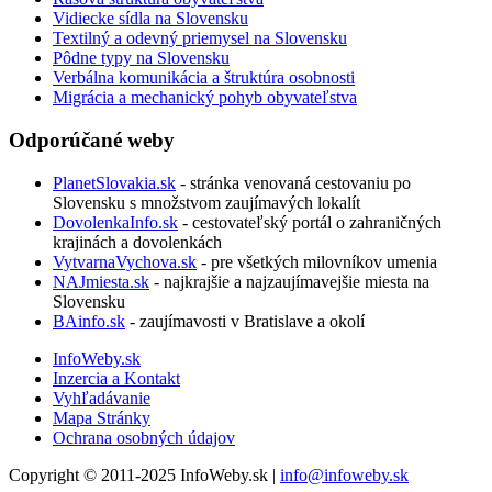
Vidiecke sídla na Slovensku
Textilný a odevný priemysel na Slovensku
Pôdne typy na Slovensku
Verbálna komunikácia a štruktúra osobnosti
Migrácia a mechanický pohyb obyvateľstva
Odporúčané weby
PlanetSlovakia.sk
- stránka venovaná cestovaniu po
Slovensku s množstvom zaujímavých lokalít
DovolenkaInfo.sk
- cestovateľský portál o zahraničných
krajinách a dovolenkách
VytvarnaVychova.sk
- pre všetkých milovníkov umenia
NAJmiesta.sk
- najkrajšie a najzaujímavejšie miesta na
Slovensku
BAinfo.sk
- zaujímavosti v Bratislave a okolí
InfoWeby.sk
Inzercia a Kontakt
Vyhľadávanie
Mapa Stránky
Ochrana osobných údajov
Copyright © 2011-2025 InfoWeby.sk |
info@infoweby.sk