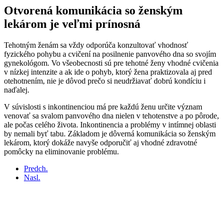
Otvorená komunikácia so ženským
lekárom je veľmi prínosná
Tehotným ženám sa vždy odporúča konzultovať vhodnosť
fyzického pohybu a cvičení na posilnenie panvového dna so svojím
gynekológom. Vo všeobecnosti sú pre tehotné ženy vhodné cvičenia
v nízkej intenzite a ak ide o pohyb, ktorý žena praktizovala aj pred
otehotnením, nie je dôvod prečo si neudržiavať dobrú kondíciu i
naďalej.
V súvislosti s inkontinenciou má pre každú ženu určite význam
venovať sa svalom panvového dna nielen v tehotenstve a po pôrode,
ale počas celého života. Inkontinencia a problémy v intímnej oblasti
by nemali byť tabu. Základom je dôverná komunikácia so ženským
lekárom, ktorý dokáže navyše odporučiť aj vhodné zdravotné
pomôcky na eliminovanie problému.
Predch.
Nasl.