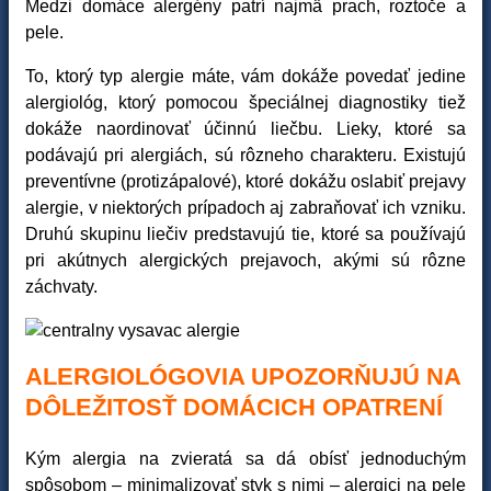
Medzi domáce alergény patrí najmä prach, roztoče a
pele.
To, ktorý typ alergie máte, vám dokáže povedať jedine
alergiológ, ktorý pomocou špeciálnej diagnostiky tiež
dokáže naordinovať účinnú liečbu. Lieky, ktoré sa
podávajú pri alergiách, sú rôzneho charakteru. Existujú
preventívne (protizápalové), ktoré dokážu oslabiť prejavy
alergie, v niektorých prípadoch aj zabraňovať ich vzniku.
Druhú skupinu liečiv predstavujú tie, ktoré sa používajú
pri akútnych alergických prejavoch, akými sú rôzne
záchvaty.
ALERGIOLÓGOVIA UPOZORŇUJÚ NA
DÔLEŽITOSŤ DOMÁCICH OPATRENÍ
Kým alergia na zvieratá sa dá obísť jednoduchým
spôsobom – minimalizovať styk s nimi – alergici na pele