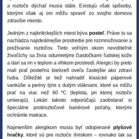
a roztoče dýchať musia stále. Existujú však spôsoby,
ktorými však aj oni môžu spraviť zo svojho domova
zdravšie miesto.
Jedným z najkritickejších miest býva
posteľ
. Práve tu sa
nachádza najideálnejšie prostredie pre rozmnožovanie a
prežívanie roztočov. Tieto voľným okom neviditeľné
živočíchy sa živia odumretými čiastočkami ľudskej kože
a darí sa im v teplom a vlhkom prostredí. Alergici by preto
mali prať posteľnú bielizeň oveľa častejšie ako zdraví
ľudia. Dôležité je tiež nahradiť klasické páperové
vankúše a periny tými s dutým vláknami, ktoré sa môžu
prať na viac než 60 ºC (teplota, pri ktorej roztoče
umierajú). Lekári takisto odporúčajú zaobstarať si
špeciálne protiroztočové bariérové poťahy, ktorými
ochránite matrace.
Najmenším alergikom musia byť odopierané
plyšové
hračky
, ktoré sú pre roztoče ihriskom – rovnako tak sa