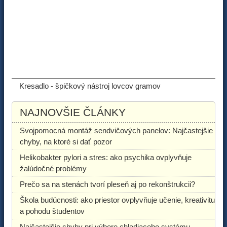
ODPORÚČANÉ ČLÁNKY
Kresadlo - špičkový nástroj lovcov gramov
NAJNOVŠIE ČLÁNKY
Svojpomocná montáž sendvičových panelov: Najčastejšie
chyby, na ktoré si dať pozor
Helikobakter pylori a stres: ako psychika ovplyvňuje
žalúdočné problémy
Prečo sa na stenách tvorí pleseň aj po rekonštrukcii?
Škola budúcnosti: ako priestor ovplyvňuje učenie, kreativitu
a pohodu študentov
Najčastejšie chyby pri výbere chladiaceho systému