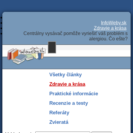
InfoWeby.sk
Zdravie a krása
Centrálny vysávač pomôže vyriešiť váš problém s
alergiou. Čo ešte?
Všetky články
Zdravie a krása
Praktické informácie
Recenzie a testy
Referáty
Zvieratá