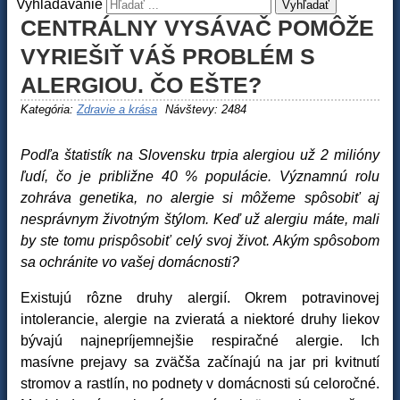
Vyhladavanie
Vyhľadať
CENTRÁLNY VYSÁVAČ POMÔŽE
VYRIEŠIŤ VÁŠ PROBLÉM S
ALERGIOU. ČO EŠTE?
Kategória:
Zdravie a krása
Návštevy: 2484
Podľa štatistík na Slovensku trpia alergiou už 2 milióny
ľudí, čo je približne 40 % populácie. Významnú rolu
zohráva genetika, no alergie si môžeme spôsobiť aj
nesprávnym životným štýlom. Keď už alergiu máte, mali
by ste tomu prispôsobiť celý svoj život. Akým spôsobom
sa ochránite vo vašej domácnosti?
Existujú rôzne druhy alergií. Okrem potravinovej
intolerancie, alergie na zvieratá a niektoré druhy liekov
bývajú najnepríjemnejšie respiračné alergie. Ich
masívne prejavy sa zväčša začínajú na jar pri kvitnutí
stromov a rastlín, no podnety v domácnosti sú celoročné.