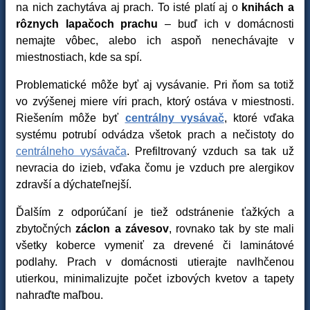
na nich zachytáva aj prach. To isté platí aj o
knihách a
rôznych lapačoch prachu
– buď ich v domácnosti
nemajte vôbec, alebo ich aspoň nenechávajte v
miestnostiach, kde sa spí.
Problematické môže byť aj vysávanie. Pri ňom sa totiž
vo zvýšenej miere víri prach, ktorý ostáva v miestnosti.
Riešením môže byť
centrálny vysávač
, ktoré vďaka
systému potrubí odvádza všetok prach a nečistoty do
centrálneho vysávača
. Prefiltrovaný vzduch sa tak už
nevracia do izieb, vďaka čomu je vzduch pre alergikov
zdravší a dýchateľnejší.
Ďalším z odporúčaní je tiež odstránenie ťažkých a
zbytočných
záclon a závesov
, rovnako tak by ste mali
všetky koberce vymeniť za drevené či laminátové
podlahy. Prach v domácnosti utierajte navlhčenou
utierkou, minimalizujte počet izbových kvetov a tapety
nahraďte maľbou.