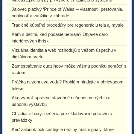
Jalovec plazivý ‘Prince of Wales’ – vlastnosti, pestovanie,
odolnosť a využitie v záhrade
Tradičné kúpeľné procedúry pre regeneráciu tela aj mysle
Kam s deťmi, keď počasie nepraje? Objavte čaro
interiérových ihrísk
Vizuálna identita a web rozhodujú o vašom úspechu v
digitálnom svete
Zamestnávanie cudzincov môže vášmu podniku pomôcť s
rastom
Práčka nezohrieva vodu? Problém hľadajte v ohrievacom
telese
Ako vybrať správne stavebné riešenie pre rýchlu a
úspornú výstavbu
Chladiace boxy: riešenia pre skladovanie potravín a
prevádzky
Keď žalúdok bolí častejšie než by mal: signály, ktoré