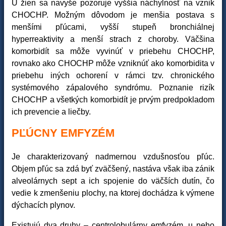
U žien sa navyše pozoruje vyššia náchylnosť na vznik
CHOCHP. Možným dôvodom je menšia postava s
menšími pľúcami, vyšší stupeň bronchiálnej
hyperreaktivity a menší strach z choroby. Väčšina
komorbidít sa môže vyvinúť v priebehu CHOCHP,
rovnako ako CHOCHP môže vzniknúť ako komorbidita v
priebehu iných ochorení v rámci tzv. chronického
systémového zápalového syndrómu. Poznanie rizík
CHOCHP a všetkých komorbidít je prvým predpokladom
ich prevencie a liečby.
PĽÚCNY EMFYZÉM
Je charakterizovaný nadmernou vzdušnosťou pľúc.
Objem
pľúc sa zdá byť zväčšený, nastáva však iba zánik
alveolárnych sept a ich spojenie do väčších dutín, čo
vedie k zmenšeniu plochy, na ktorej dochádza k výmene
dýchacích plynov.
Existujú dva druhy – centrolobulárny emfyzém, u neho