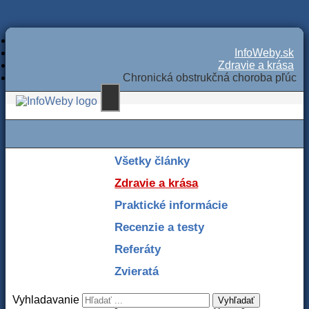
InfoWeby.sk
Zdravie a krása
Chronická obstrukčná choroba pľúc
Všetky články
Zdravie a krása
Praktické informácie
Recenzie a testy
Referáty
Zvieratá
Vyhladavanie
Vyhľadať