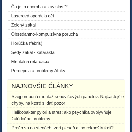
Čo je to choroba a závislosť?
Laserová operácia očí
Zelený zákal
Obsedantno-kompulzívna porucha
Horúčka (febris)
Šedý zákal - katarakta
Mentálna retardácia
Percepcia a problémy Afriky
NAJNOVŠIE ČLÁNKY
Svojpomocná montáž sendvičových panelov: Najčastejšie
chyby, na ktoré si dať pozor
Helikobakter pylori a stres: ako psychika ovplyvňuje
žalúdočné problémy
Prečo sa na stenách tvorí pleseň aj po rekonštrukcii?