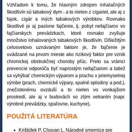
Vzhľadom k tomu, že hlavným zdrojom inhalačných
škodlivín sú tabakový dym - a to nielen z cigariet, ale aj z
fajok, cigár a iných tabakových výrobkov. Rovnako
škodlivé je aj pasívne fajčenie, tj. pobyt nefajčiarov vo
fajčiarskych prevádzkach, ktoré rovnako zvyšuje
množstvo inhalovaných tabakových škodlivín. Dôležitým
celosvetovo uznávaným faktom je, že fajčenie je
uvádzané na prvom mieste ako rizikový faktor pre vznik
chronickej obstrukčnej choroby pľúc. Preto sa vrámci
prevencie odporúča byť naprostým nefajčiarom a tatiež
sa vyhýbať chemickým výparom a prachu v priemyselnej
výrobe (prach, chemické výpary, spalné splodiny a pod.),
znečistenému ovzduší a to nielen vo vonkajšom
prostredí, ale aj v budovách so zlým vetraním (napr.
výrobné prevádzky, spaľovne, kuchyne).
POUŽITÁ LITERATÚRA
Krištúfek P, Chovan L. Národné smernice pre