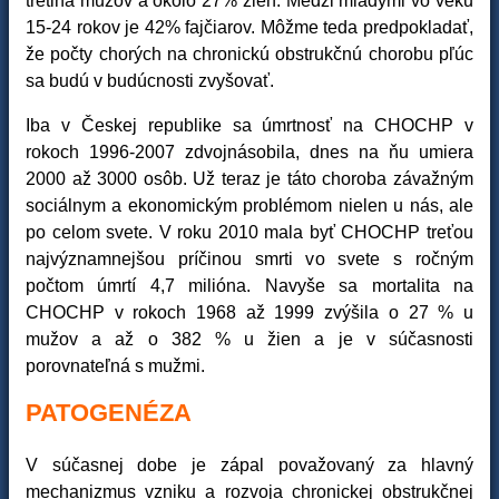
tretina mužov a okolo 27% žien. Medzi mladými vo veku
15-24 rokov je 42% fajčiarov. Môžme teda predpokladať,
že počty chorých na chronickú obstrukčnú chorobu pľúc
sa budú v budúcnosti zvyšovať.
Iba v Českej republike sa úmrtnosť na CHOCHP v
rokoch 1996-2007 zdvojnásobila, dnes na ňu umiera
2000 až 3000 osôb. Už teraz je táto choroba závažným
sociálnym a ekonomickým problémom nielen u nás, ale
po celom svete. V roku 2010 mala byť CHOCHP treťou
najvýznamnejšou príčinou smrti vo svete s ročným
počtom úmrtí 4,7 milióna. Navyše sa mortalita na
CHOCHP v rokoch 1968 až 1999 zvýšila o 27 % u
mužov a až o 382 % u žien a je v súčasnosti
porovnateľná s mužmi.
PATOGENÉZA
V súčasnej dobe je zápal považovaný za hlavný
mechanizmus vzniku a rozvoja chronickej obstrukčnej