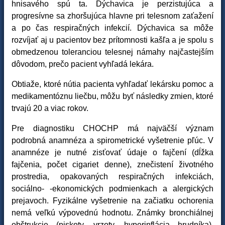
hnisavého spú ta. Dýchavica je perzistujúca a
progresívne sa zhoršujúca hlavne pri telesnom zaťažení
a po čas respiračných infekcií. Dýchavica sa môže
rozvíjať aj u pacientov bez prítomnosti kašľa a je spolu s
obmedzenou toleranciou telesnej námahy najčastejším
dôvodom, prečo pacient vyhľadá lekára.
Obtiaže, ktoré nútia pacienta vyhľadať lekársku pomoc a
medikamentóznu liečbu, môžu byť následky zmien, ktoré
trvajú 20 a viac rokov.
Pre diagnostiku CHOCHP má najväčší význam
podrobná anamnéza a spirometrické vyšetrenie pľúc. V
anamnéze je nutné zisťovať údaje o fajčení (dĺžka
fajčenia, počet cigariet denne), znečistení životného
prostredia, opakovaných respiračných infekciách,
sociálno- -ekonomických podmienkach a alergických
prejavoch. Fyzikálne vyšetrenie na začiatku ochorenia
nemá veľkú výpovednú hodnotu. Známky bronchiálnej
obštrukcie (piskoty, vrzoty, hyperinflácia hrudníka),