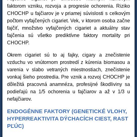
faktorom vzniku, rozvoja a progresie ochorenia. Riziko
CHOCHP u fajčiarov je v priamej súvislosti s celkovým
počtom vyfajčených cigariet. Vek, v ktorom osoba začne
fajčiť, množstvo vyfajčených cigariet a aktuálny stav
fajčenia sú všetko prediktívne faktory mortality pri
CHOCHP.
Okrem cigariet sú to aj fajky, cigary a znečistenie
vzduchu vo vnútornom prostredí z kúrenia biomasou a
varenia v slabo vetraných miestnostiach, znečistenie
vonkaj šieho prostredia. Pre vznik a rozvoj CHOCHP je
dôležitá pracovná anamnéza, profesijné škodliviny sa
podieľajú na 1/5 ochorenia u fajčiarov a až v 1/3 u
nefajčiarov.
ENDOGÉNNE FAKTORY (GENETICKÉ VLOHY,
HYPERREAKTIVITA DÝCHACÍCH CIEST, RAST
PĽÚC)