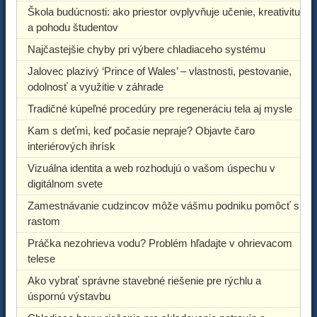
Škola budúcnosti: ako priestor ovplyvňuje učenie, kreativitu
a pohodu študentov
Najčastejšie chyby pri výbere chladiaceho systému
Jalovec plazivý ‘Prince of Wales’ – vlastnosti, pestovanie,
odolnosť a využitie v záhrade
Tradičné kúpeľné procedúry pre regeneráciu tela aj mysle
Kam s deťmi, keď počasie nepraje? Objavte čaro
interiérových ihrísk
Vizuálna identita a web rozhodujú o vašom úspechu v
digitálnom svete
Zamestnávanie cudzincov môže vášmu podniku pomôcť s
rastom
Práčka nezohrieva vodu? Problém hľadajte v ohrievacom
telese
Ako vybrať správne stavebné riešenie pre rýchlu a
úspornú výstavbu