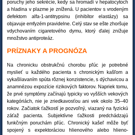
poruchy jeho sekrécie, kedy sa hromadí v hepatocytoch
a hladina v plazme je znížená. U pacientov s vrodeným
defektom alfa-1-antitrypsinu (inhibítor elastázy) sa
objavuje emfyzém pravidelne. Celý stav se ešte zhoršuje
vdychovaním cigaretového dymu, ktorý ďalej znižuje
množstvo antiproteáz.
PRÍZNAKY A PROGNÓZA
Na chronicku obstrukčnú chorobu pľúc je potrebné
myslieť u každého pacienta s chronickým kašľom a
vykašliavaním spúta rôznej konzistencie, s dýchavicou a
anamnézou expozície rizikových faktorov. Napriek tomu,
že prvé symptómy začínajú typicky vo vyšších vekových
kategóriách, nie je zriedkavosťou ani vek okolo 35–40
rokov. Začiatok ťažkostí je pozvoľný, viazaný na fyzickú
záťaž pacienta. Subjektívne ťažkosti predchádzajú
funkčným poruchám pľúc. Chronický kašeľ môže byť
spojený s expektoráciou hlienového alebo hlieno-