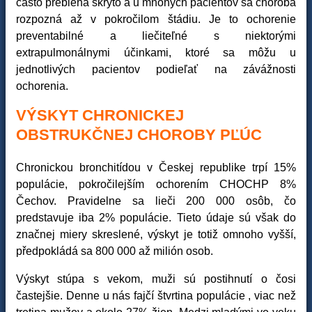
často prebieha skryto a u mnohých pacientov sa choroba
rozpozná až v pokročilom štádiu. Je to ochorenie
preventabilné a liečiteľné s niektorými
extrapulmonálnymi účinkami, ktoré sa môžu u
jednotlivých pacientov podieľať na závážnosti
ochorenia.
VÝSKYT CHRONICKEJ
OBSTRUKČNEJ CHOROBY PĽÚC
Chronickou bronchitídou v Českej republike trpí 15%
populácie, pokročilejším ochorením CHOCHP 8%
Čechov. Pravidelne sa lieči 200 000 osôb, čo
predstavuje iba 2% populácie. Tieto údaje sú však do
značnej miery skreslené, výskyt je totiž omnoho vyšší,
předpokládá sa 800 000 až milión osob.
Výskyt stúpa s vekom, muži sú postihnutí o čosi
častejšie. Denne u nás fajčí štvrtina populácie , viac než