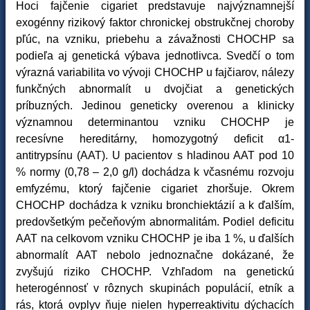
Hoci fajčenie cigariet predstavuje najvýznamnejší
exogénny rizikový faktor chronickej obstrukčnej choroby
pľúc, na vzniku, priebehu a závažnosti CHOCHP sa
podieľa aj genetická výbava jednotlivca. Svedčí o tom
výrazná variabilita vo vývoji CHOCHP u fajčiarov, nálezy
funkčných abnormalít u dvojčiat a genetických
príbuzných. Jedinou geneticky overenou a klinicky
významnou determinantou vzniku CHOCHP je
recesívne hereditárny, homozygotný deficit α1-
antitrypsínu (AAT). U pacientov s hladinou AAT pod 10
% normy (0,78 – 2,0 g/l) dochádza k včasnému rozvoju
emfyzému, ktorý fajčenie cigariet zhoršuje. Okrem
CHOCHP dochádza k vzniku bronchiektázií a k ďalším,
predovšetkým pečeňovým abnormalitám. Podiel deficitu
AAT na celkovom vzniku CHOCHP je iba 1 %, u ďalších
abnormalít AAT nebolo jednoznačne dokázané, že
zvyšujú riziko CHOCHP. Vzhľadom na genetickú
heterogénnosť v rôznych skupinách populácií, etník a
rás, ktorá ovplyv ňuje nielen hyperreaktivitu dýchacích