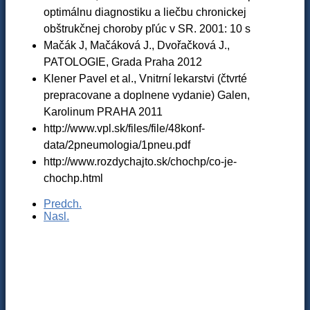
optimálnu diagnostiku a liečbu chronickej
obštrukčnej choroby pľúc v SR. 2001: 10 s
Mačák J, Mačáková J., Dvořačková J.,
PATOLOGIE, Grada Praha 2012
Klener Pavel et al., Vnitrní lekarstvi (čtvrté
prepracovane a doplnene vydanie) Galen,
Karolinum PRAHA 2011
http://www.vpl.sk/files/file/48konf-
data/2pneumologia/1pneu.pdf
http://www.rozdychajto.sk/chochp/co-je-
chochp.html
Predch.
Nasl.