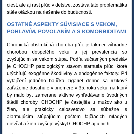
ciest, ale aj rast pľúc v detstve, zostáva táto problematika
stále otázkou na riešenie do budúcnosti.
OSTATNÉ ASPEKTY SÚVISIACE S VEKOM,
POHLAVÍM, POVOLANÍM A S KOMORBIDITAMI
Chronická obstrukčná choroba pľúc je takmer výhradne
chorobou dospelého veku a jej prevalencia so
zvyšujúcim sa vekom stúpa. Podľa súčasných predstáv
je CHOCHP patologickým stavom starnutia pľúc, ktoré
urýchľujú exogénne škodliviny a endogénne faktory. Pri
vyfajčení jedného balíčka cigariet denne sa rizikové
zaťaženie dosahuje v priemere v 35. roku veku, na ktorý
by malo byť zamerané aktívne vyhľadávanie úvodných
štádií choroby. CHOCHP je častejšia u mužov ako u
žien, ale prakticky celosvetovo sa súbežne s
alarmujúcim stúpajúcim počtom fajčiacich mladých
dievčat a žien zvyšuje výskyt CHOCHP aj u nich.