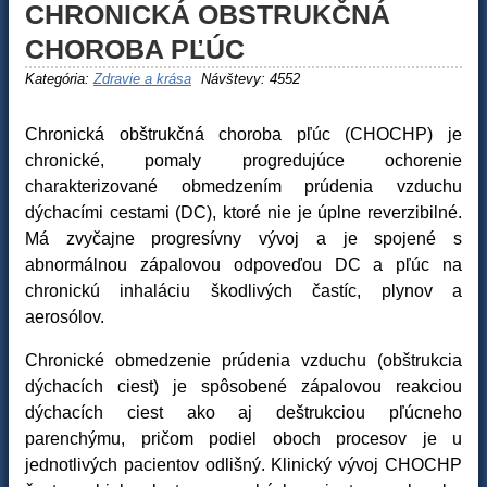
CHRONICKÁ OBSTRUKČNÁ
CHOROBA PĽÚC
Kategória:
Zdravie a krása
Návštevy: 4552
Chronická obštrukčná choroba pľúc (CHOCHP) je
chronické, pomaly progredujúce ochorenie
charakterizované obmedzením prúdenia vzduchu
dýchacími cestami (DC), ktoré nie je úplne reverzibilné.
Má zvyčajne progresívny vývoj a je spojené s
abnormálnou zápalovou odpoveďou DC a pľúc na
chronickú inhaláciu škodlivých častíc, plynov a
aerosólov.
Chronické obmedzenie prúdenia vzduchu (obštrukcia
dýchacích ciest) je spôsobené zápalovou reakciou
dýchacích ciest ako aj deštrukciou pľúcneho
parenchýmu, pričom podiel oboch procesov je u
jednotlivých pacientov odlišný. Klinický vývoj CHOCHP