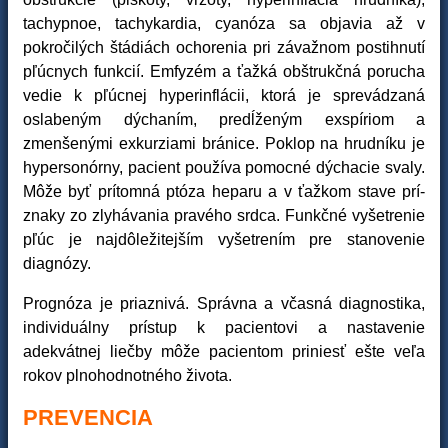
tachypnoe, tachykardia, cyanóza sa objavia až v
pokročilých štádiách ochorenia pri závažnom postihnutí
pľúcnych funkcií. Emfyzém a ťažká obštrukčná porucha
vedie k pľúcnej hyperinflácii, ktorá je sprevádzaná
oslabeným dýchaním, predĺženým exspíriom a
zmenšenými exkurziami bránice. Poklop na hrudníku je
hypersonórny, pacient používa pomocné dýchacie svaly.
Môže byť prítomná ptóza heparu a v ťažkom stave prí-
znaky zo zlyhávania pravého srdca. Funkčné vyšetrenie
pľúc je najdôležitejším vyšetrením pre stanovenie
diagnózy.
Prognóza je priaznivá. Správna a včasná diagnostika,
individuálny prístup k pacientovi a nastavenie
adekvátnej liečby môže pacientom priniesť ešte veľa
rokov plnohodnotného života.
PREVENCIA