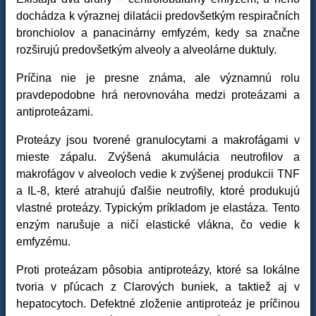
dochádza k výraznej dilatácii predovšetkým respiračních
bronchiolov a panacinárny emfyzém, kedy sa značne
rozširujú predovšetkým alveoly a alveolárne duktuly.
Príčina nie je presne známa, ale významnú rolu
pravdepodobne hrá nerovnováha medzi proteázami a
antiproteázami.
Proteázy jsou tvorené granulocytami a makrofágami v
mieste zápalu. Zvýšená akumulácia neutrofilov a
makrofágov v alveoloch vedie k zvýšenej produkcii TNF
a IL-8, které atrahujú ďalšie neutrofily, ktoré produkujú
vlastné proteázy. Typickým príkladom je elastáza. Tento
enzým narušuje a ničí elastické vlákna, čo vedie k
emfyzému.
Proti proteázam pôsobia antiproteázy, ktoré sa lokálne
tvoria v pľúcach z Clarových buniek, a taktiež aj v
hepatocytoch. Defektné zloženie antiproteáz je príčinou