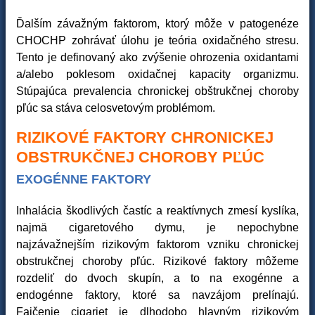
Ďalším závažným faktorom, ktorý môže v patogenéze
CHOCHP zohrávať úlohu je teória oxidačného stresu.
Tento je definovaný ako zvýšenie ohrozenia oxidantami
a/alebo poklesom oxidačnej kapacity organizmu.
Stúpajúca prevalencia chronickej obštrukčnej choroby
pľúc sa stáva celosvetovým problémom.
RIZIKOVÉ FAKTORY CHRONICKEJ
OBSTRUKČNEJ CHOROBY PĽÚC
EXOGÉNNE FAKTORY
Inhalácia škodlivých častíc a reaktívnych zmesí kyslíka,
najmä cigaretového dymu, je nepochybne
najzávažnejším rizikovým faktorom vzniku chronickej
obstrukčnej choroby pľúc. Rizikové faktory môžeme
rozdeliť do dvoch skupín, a to na exogénne a
endogénne faktory, ktoré sa navzájom prelínajú.
Fajčenie cigariet je dlhodobo hlavným rizikovým