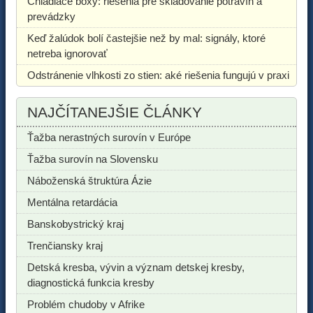
Chladiace boxy: riešenia pre skladovanie potravín a
prevádzky
Keď žalúdok bolí častejšie než by mal: signály, ktoré
netreba ignorovať
Odstránenie vlhkosti zo stien: aké riešenia fungujú v praxi
NAJČÍTANEJŠIE ČLÁNKY
Ťažba nerastných surovín v Európe
Ťažba surovín na Slovensku
Náboženská štruktúra Ázie
Mentálna retardácia
Banskobystrický kraj
Trenčiansky kraj
Detská kresba, vývin a význam detskej kresby,
diagnostická funkcia kresby
Problém chudoby v Afrike