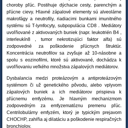
choroby pľúc. Postihuje dýchacie cesty, parenchým a
pľúcne cievy. Hlavné zápalové elementy sú alveolárne
makrofágy a neutrofily, riadiacimi bunkami imunitného
systému sú T-lymfocyty, subpopulácia CD8 . Mediátory
uvoľňované z aktivovaných buniek (napr. leukotrién B4 ,
interleukín8 , tumor nekrotizujúci faktor alfa) sú
zodpovedné za poškodenie pľúcnych štruktúr.
Koncentrácia neutrofilov sa zvyšuje až 10-násobne a
spolu s eozinofilmi, ktoré sú aktivované, dochádza k
uvoľňovaniu veľkého množstva zápalových mediátorov.
Dysbalancia medzi proteázovým a antiproteázovým
systémom či už genetického pôvodu, alebo vplyvom
zápalových buniek a ich mediátorov prispieva k
pľúcnemu emfyzému. Je hlavným mechanizmom
zodpovedným za emfyzematóznu premenu pľúc.
Centrilobulárny emfyzém, ktorý je typickým prejavom
CHOCHP, zahŕňa aj dilatáciu a poškodenie respiračných
bronchiolov.