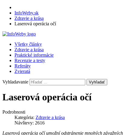
InfoWeby.sk
Zdravie a krása
Laserová operácia očí
Všetky články
Zdravie a krása
Praktické informácie
Recenzie a testy
Referáty
Zvieratá
Vyhladavanie
Vyhľadať
Laserová operácia očí
Podrobnosti
Kategória:
Zdravie a krása
Návštevy: 2616
Laserová operácia očí umožní odstránenie mnohých závažných