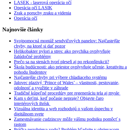
LASEK - laserová operácia očí
Operácia očí LASIK
Zrak a poruchy zraku a videnia
Operácia očí
Najnovšie články
Svojpomocná montáž sendvičových panelov: Najčastejšie
chyby, na ktoré si dať pozor
Helikobakter pylori a stres: ako psychika ovplyvňuje
žalúdočné problémy
Prečo sa na stenách tvorí pleseň aj po rekonštrukcii?
Škola budúcnosti: ako priestor ovplyvňuje učenie, kreativitu a
pohodu študentov
Najčastejšie chyby pri výbere chladiaceho systému
Jalovec plazivý ‘Prince of Wales’ – vlastnosti, pestovanie,
odolnosť a využitie v záhrade
Tradičné kúpeľné procedúry pre regeneráciu tela aj mysle
Kam s deťmi, keď počasie nepraje? Objavte čaro
interiérových ihrísk
Vizuálna identita a web rozhodujú o vašom úspechu v
digitálnom svete
Zamestnávanie cudzincov môže vášmu podniku pomôcť s
rastom
Práčka nezohrieva vodu? Problém hľadajte v ohrievacom