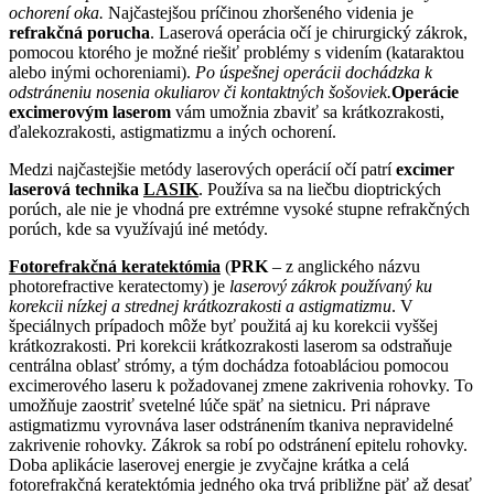
ochorení oka.
Najčastejšou príčinou zhoršeného videnia je
refrakčná porucha
. Laserová operácia očí je chirurgický zákrok,
pomocou ktorého je možné riešiť problémy s videním (kataraktou
alebo inými ochoreniami).
Po úspešnej operácii dochádzka k
odstráneniu nosenia okuliarov či kontaktných šošoviek.
Operácie
excimerovým laserom
vám umožnia zbaviť sa krátkozrakosti,
ďalekozrakosti, astigmatizmu a iných ochorení.
Medzi najčastejšie metódy laserových operácií očí patrí
excimer
laserová technika
LASIK
. Používa sa na liečbu dioptrických
porúch, ale nie je vhodná pre extrémne vysoké stupne refrakčných
porúch, kde sa využívajú iné metódy.
Fotorefrakčná keratektómia
(
PRK
– z anglického názvu
photorefractive keratectomy) je
laserový zákrok používaný ku
korekcii nízkej a strednej krátkozrakosti a astigmatizmu
. V
špeciálnych prípadoch môže byť použitá aj ku korekcii vyššej
krátkozrakosti. Pri korekcii krátkozrakosti laserom sa odstraňuje
centrálna oblasť strómy, a tým dochádza fotoabláciou pomocou
excimerového laseru k požadovanej zmene zakrivenia rohovky. To
umožňuje zaostriť svetelné lúče späť na sietnicu. Pri náprave
astigmatizmu vyrovnáva laser odstránením tkaniva nepravidelné
zakrivenie rohovky. Zákrok sa robí po odstránení epitelu rohovky.
Doba aplikácie laserovej energie je zvyčajne krátka a celá
fotorefrakčná keratektómia jedného oka trvá približne päť až desať