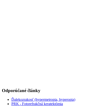
Odporúčané články
Ďalekozrakosť (hypermetropia, hyperopia)
PRK - Fotorefrakčná keratektómia