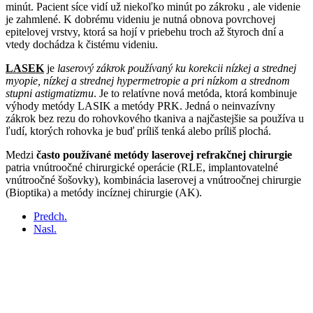
minút. Pacient síce vidí už niekoľko minút po zákroku , ale videnie
je zahmlené. K dobrému videniu je nutná obnova povrchovej
epitelovej vrstvy, ktorá sa hojí v priebehu troch až štyroch dní a
vtedy dochádza k čistému videniu.
LASEK
je
laserový zákrok používaný ku korekcii nízkej a strednej
myopie, nízkej a strednej hypermetropie a pri nízkom a strednom
stupni astigmatizmu
. Je to relatívne nová metóda, ktorá kombinuje
výhody metódy LASIK a metódy PRK. Jedná o neinvazívny
zákrok bez rezu do rohovkového tkaniva a najčastejšie sa používa u
ľudí, ktorých rohovka je buď príliš tenká alebo príliš plochá.
Medzi
často používané metódy laserovej refrakčnej chirurgie
patria vnútroočné chirurgické operácie (RLE, implantovatelné
vnútroočné šošovky), kombinácia laserovej a vnútroočnej chirurgie
(Bioptika) a metódy incíznej chirurgie (AK).
Predch.
Nasl.