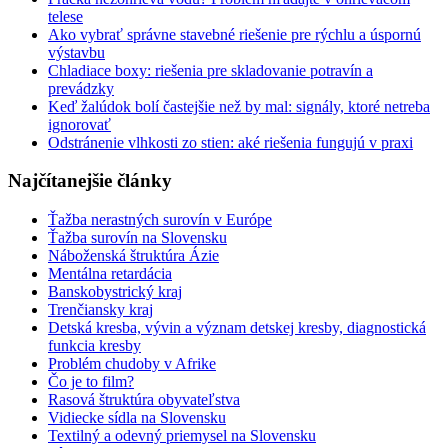
telese
Ako vybrať správne stavebné riešenie pre rýchlu a úspornú
výstavbu
Chladiace boxy: riešenia pre skladovanie potravín a
prevádzky
Keď žalúdok bolí častejšie než by mal: signály, ktoré netreba
ignorovať
Odstránenie vlhkosti zo stien: aké riešenia fungujú v praxi
Najčítanejšie články
Ťažba nerastných surovín v Európe
Ťažba surovín na Slovensku
Náboženská štruktúra Ázie
Mentálna retardácia
Banskobystrický kraj
Trenčiansky kraj
Detská kresba, vývin a význam detskej kresby, diagnostická
funkcia kresby
Problém chudoby v Afrike
Čo je to film?
Rasová štruktúra obyvateľstva
Vidiecke sídla na Slovensku
Textilný a odevný priemysel na Slovensku