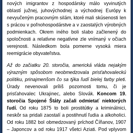
nových imigrantov z hospodársky málo vyvinutých
oblastí južnej, juhovýchodnej a východnej Európy k
nevyučeným pracovným silám, ktoré mali skúsenosti len
s prácou v poľnohospodárstve a v zaostalých výrobných
podmienkach. Okrem iného boli slabo začlenený do
spoločnosti a relatívne negatívne zle vnímaný v očiach
verejnosti. Následkom bola pomerne vysoká miera
reemigrácie obyvateľstva.
Až do začiatku 20. storočia, americká vláda nejakým
výrazným spôsobom neobmedzovala prisťahovaleckú
politiku, prinajmenšom čo sa týka ľudí bielej farby pleti.
Úrady nevenovali príliš pozornosti tomu, či je
prisťahovalec Ukrajinec, alebo Slovák.
Koncom 19.
storočia Spojené Štáty začali odmietať niektorých
ľudí.
Od roku 1875 to boli prostitútky a kriminálnici,
neskôr sa pridali zaostalí a postihnutí ľudia a alkoholici.
Od roku 1882 bol obmedzovaný príchod Číňanov, 1907
– Japoncov a od roku 1917 všetci Aziati. Pod vplyvom