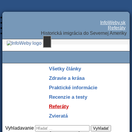
InfoWeby.sk
Referáty
Historická imigrácia do Severnej Ameriky
Všetky články
Zdravie a krása
Praktické informácie
Recenzie a testy
Referáty
Zvieratá
Vyhladavanie
Vyhľadať