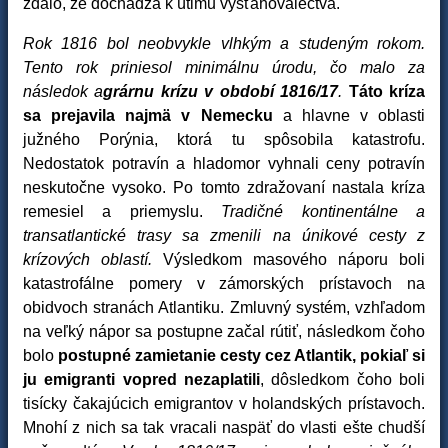
zdalo, že dochádza k útlmu vysťahovalectva.
Rok 1816 bol neobvykle vlhkým a studeným rokom.
Tento rok priniesol minimálnu úrodu, čo malo za
následok a
grárnu krízu v období 1816/17
.
Táto kríza
sa prejavila najmä v Nemecku
a hlavne v oblasti
južného Porýnia, ktorá tu spôsobila katastrofu.
Nedostatok potravín a hladomor vyhnali ceny potravín
neskutočne vysoko. Po tomto zdražovaní nastala kríza
remesiel a priemyslu.
Tradičné kontinentálne a
transatlantické trasy sa zmenili na únikové cesty z
krízových oblastí.
Výsledkom masového náporu boli
katastrofálne pomery v zámorských prístavoch na
obidvoch stranách Atlantiku. Zmluvný systém, vzhľadom
na veľký nápor sa postupne začal rútiť, následkom čoho
bolo
postupné zamietanie cesty cez Atlantik, pokiaľ si
ju emigranti vopred nezaplatili
, dôsledkom čoho boli
tisícky čakajúcich emigrantov v holandských prístavoch.
Mnohí z nich sa tak vracali naspäť do vlasti ešte chudší