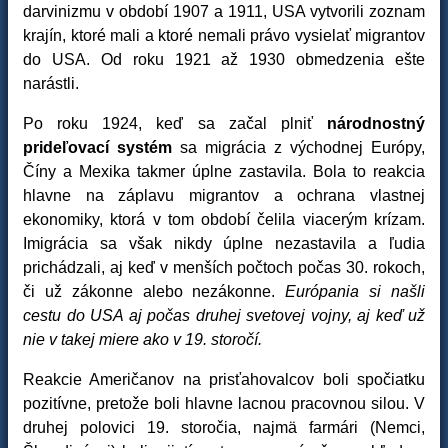
darvinizmu v období 1907 a 1911, USA vytvorili zoznam
krajín, ktoré mali a ktoré nemali právo vysielať migrantov
do USA. Od roku 1921 až 1930 obmedzenia ešte
narástli.
Po roku 1924, keď sa začal plniť
národnostný
prideľovací systém
sa migrácia z východnej Európy,
Číny a Mexika takmer úplne zastavila. Bola to reakcia
hlavne na záplavu migrantov a ochrana vlastnej
ekonomiky, ktorá v tom období čelila viacerým krízam.
Imigrácia sa však nikdy úplne nezastavila a ľudia
prichádzali, aj keď v menších počtoch počas 30. rokoch,
či už zákonne alebo nezákonne.
Európania si našli
cestu do USA aj počas druhej svetovej vojny, aj keď už
nie v takej miere ako v 19. storočí.
Reakcie Američanov na prisťahovalcov boli spočiatku
pozitívne, pretože boli hlavne lacnou pracovnou silou. V
druhej polovici 19. storočia, najmä farmári (Nemci,