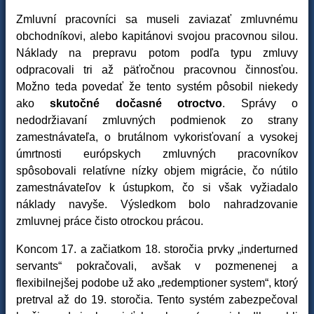
Zmluvní pracovníci sa museli zaviazať zmluvnému
obchodníkovi, alebo kapitánovi svojou pracovnou silou.
Náklady na prepravu potom podľa typu zmluvy
odpracovali tri až päťročnou pracovnou činnosťou.
Možno teda povedať že tento systém pôsobil niekedy
ako
skutočné dočasné otroctvo
. Správy o
nedodržiavaní zmluvných podmienok zo strany
zamestnávateľa, o brutálnom vykorisťovaní a vysokej
úmrtnosti európskych zmluvných pracovníkov
spôsobovali relatívne nízky objem migrácie, čo nútilo
zamestnávateľov k ústupkom, čo si však vyžiadalo
náklady navyše. Výsledkom bolo nahradzovanie
zmluvnej práce čisto otrockou prácou.
Koncom 17. a začiatkom 18. storočia prvky „inderturned
servants“ pokračovali, avšak v pozmenenej a
flexibilnejšej podobe už ako „redemptioner system“, ktorý
pretrval až do 19. storočia. Tento systém zabezpečoval