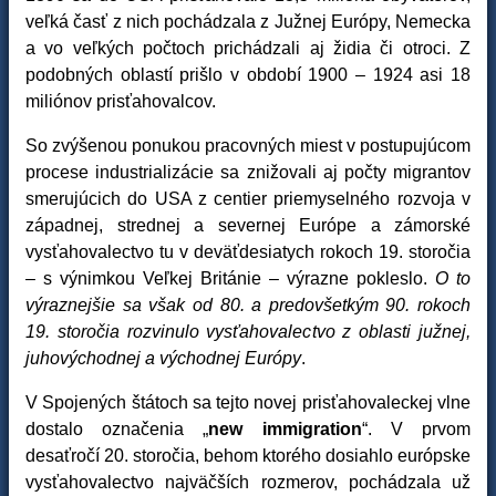
veľká časť z nich pochádzala z Južnej Európy, Nemecka
a vo veľkých počtoch prichádzali aj židia či otroci. Z
podobných oblastí prišlo v období 1900 – 1924 asi 18
miliónov prisťahovalcov.
So zvýšenou ponukou pracovných miest v postupujúcom
procese industrializácie sa znižovali aj počty migrantov
smerujúcich do USA z centier priemyselného rozvoja v
západnej, strednej a severnej Európe a zámorské
vysťahovalectvo tu v deväťdesiatych rokoch 19. storočia
– s výnimkou Veľkej Británie – výrazne pokleslo.
O to
výraznejšie sa však od 80. a predovšetkým 90. rokoch
19. storočia rozvinulo vysťahovalectvo z oblasti južnej,
juhovýchodnej a východnej Európy
.
V Spojených štátoch sa tejto novej prisťahovaleckej vlne
dostalo označenia „
new immigration
“. V prvom
desaťročí 20. storočia, behom ktorého dosiahlo európske
vysťahovalectvo najväčších rozmerov, pochádzala už