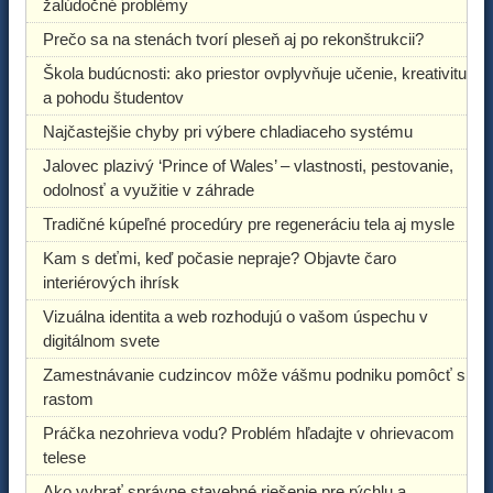
žalúdočné problémy
Prečo sa na stenách tvorí pleseň aj po rekonštrukcii?
Škola budúcnosti: ako priestor ovplyvňuje učenie, kreativitu
a pohodu študentov
Najčastejšie chyby pri výbere chladiaceho systému
Jalovec plazivý ‘Prince of Wales’ – vlastnosti, pestovanie,
odolnosť a využitie v záhrade
Tradičné kúpeľné procedúry pre regeneráciu tela aj mysle
Kam s deťmi, keď počasie nepraje? Objavte čaro
interiérových ihrísk
Vizuálna identita a web rozhodujú o vašom úspechu v
digitálnom svete
Zamestnávanie cudzincov môže vášmu podniku pomôcť s
rastom
Práčka nezohrieva vodu? Problém hľadajte v ohrievacom
telese
Ako vybrať správne stavebné riešenie pre rýchlu a