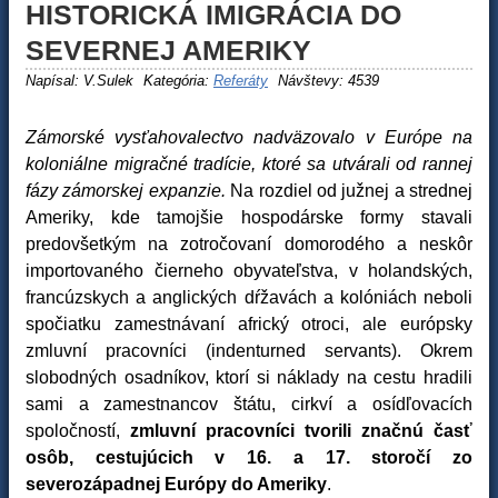
HISTORICKÁ IMIGRÁCIA DO
SEVERNEJ AMERIKY
Napísal:
V.Sulek
Kategória:
Referáty
Návštevy: 4539
Zámorské vysťahovalectvo nadväzovalo v Európe na
koloniálne migračné tradície, ktoré sa utvárali od rannej
fázy zámorskej expanzie.
Na rozdiel od južnej a strednej
Ameriky, kde tamojšie hospodárske formy stavali
predovšetkým na zotročovaní domorodého a neskôr
importovaného čierneho obyvateľstva, v holandských,
francúzskych a anglických dŕžavách a kolóniách neboli
spočiatku zamestnávaní africký otroci, ale európsky
zmluvní pracovníci (indenturned servants). Okrem
slobodných osadníkov, ktorí si náklady na cestu hradili
sami a zamestnancov štátu, cirkví a osídľovacích
spoločností,
zmluvní pracovníci tvorili značnú časť
osôb, cestujúcich v 16. a 17. storočí zo
severozápadnej Európy do Ameriky
.