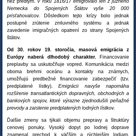
než predtým.
V roku 1816/17 emigrovalo len z južného
Nemecka do Spojených Štátov vyše 20 000
prisťahovalcov.
Dôsledkom tejto krízy bolo jednak
postupné zrútenie zmluvného systému a jednak
zavedenie imigračných opatrení zo strany Spojených
štátov.
Od 30. rokov 19. storočia, masová emigrácia z
Európy naberá dlhodobý charakter.
Financovanie
preplavby sa uskutočňuje vopred. Komunikácia medzi
oboma brehmi oceánu a kontakty na známych,
umožňujú predbežné financovanie zabezpečiť (tzv.
predplatené lístky).
Emigrácii navyše napomáha
rozšírenie transatlantických dopravných, obchodných a
bankových spojov, ktoré výrazne zjednodušili peňažné
prevody a zaistenie predplatených lodných lístkov.
Ďalšie zmeny sa týkali objemu prepravy a štruktúry
cenovej ponuky. Vysoký dopyt po lodnej doprave
znamenal prechod k väčším a rýchlejším lodiam,