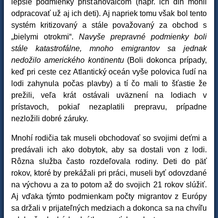
lepšie podmienky prisťahovalcom (napr. ich dlh mohli
odpracovať už aj ich deti). Aj napriek tomu však bol tento
systém kritizovaný a stále považovaný za obchod s
„bielymi otrokmi“.
Navyše prepravné podmienky boli
stále katastrofálne, mnoho emigrantov sa jednak
nedožilo amerického kontinentu
(Boli dokonca prípady,
keď pri ceste cez Atlantický oceán vyše polovica ľudí na
lodi zahynula počas plavby) a tí čo mali to šťastie že
prežili, veľa krát ostávali uväznení na lodiach v
prístavoch, pokiaľ nezaplatili prepravu, prípadne
nezložili dobré záruky.
Mnohí rodičia tak museli obchodovať so svojimi deťmi a
predávali ich ako dobytok, aby sa dostali von z lodi.
Rôzna služba často rozdeľovala rodiny. Deti do päť
rokov, ktoré by prekážali pri práci, museli byť odovzdané
na výchovu a za to potom až do svojich 21 rokov slúžiť.
Aj vďaka týmto podmienkam počty migrantov z Európy
sa držali v prijateľných medziach a dokonca sa na chvíľu