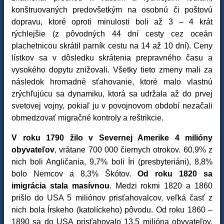
konštruovaných predovšetkým na osobnú či poštovú
dopravu, ktoré oproti minulosti boli až 3 – 4 krát
rýchlejšie (z pôvodných 44 dní cesty cez oceán
plachetnicou skrátil parník cestu na 14 až 10 dní). Ceny
lístkov sa v dôsledku skrátenia prepravného času a
vysokého dopytu znižovali. Všetky tieto zmeny mali za
následok hromadné sťahovanie, ktoré malo vlastnú
zrýchľujúcu sa dynamiku, ktorá sa udržala až do prvej
svetovej vojny, pokiaľ ju v povojnovom období nezačali
obmedzovať migračné kontroly a reštrikcie.
V roku 1790 žilo v Severnej Amerike 4 milióny
obyvateľov
, vrátane 700 000 čiernych otrokov. 60,9% z
nich boli Angličania, 9,7% boli Íri (presbyteriáni), 8,8%
bolo Nemcov a 8,3% Škótov.
Od roku 1820 sa
imigrácia stala masívnou
. Medzi rokmi 1820 a 1860
prišlo do USA 5 miliónov prisťahovalcov, veľká časť z
nich bola Írskeho (katolíckeho) pôvodu. Od roku 1860 –
1890 sa do USA prisťahovalo 13,5 milióna obyvateľov,