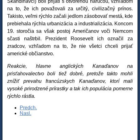
Škandinávci) boli prijatí s otvorenou náručou, vzhľadom
na to, že ich považovali za určitý, civilizačný prínos.
Takisto, veľmi rýchlo začali jedlom zásobovať mestá, kde
prebiehala rýchla urbanizácia a industrializácia. Koncom
19. storočia sa však postoj Američanov voči Nemcom
sčasti naštrbil. Prezident Roosevelt ich označil za
zradcov, vzhľadom na to, že nie všetci chceli prijať
americké občianstvo.
Reakcie, hlavne anglických Kanaďanov na
prisťahovalectvo boli tiež dobré, pretože takto mohli
znížiť prevahu francúzskych Kanaďanov, ktorí mali
vysoké prirodzené prírastky a tak ich populácia pomerne
rýchlo rástla.
Predch.
Nasl.