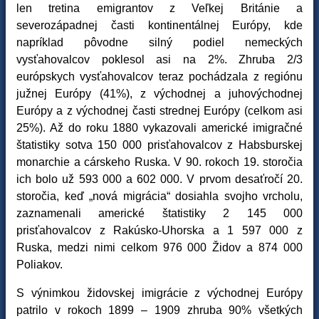
len tretina emigrantov z Veľkej Británie a
severozápadnej časti kontinentálnej Európy, kde
napríklad pôvodne silný podiel nemeckých
vysťahovalcov poklesol asi na 2%. Zhruba 2/3
európskych vysťahovalcov teraz pochádzala z regiónu
južnej Európy (41%), z východnej a juhovýchodnej
Európy a z východnej časti strednej Európy (celkom asi
25%). Až do roku 1880 vykazovali americké imigračné
štatistiky sotva 150 000 prisťahovalcov z Habsburskej
monarchie a cárskeho Ruska. V 90. rokoch 19. storočia
ich bolo už 593 000 a 602 000. V prvom desaťročí 20.
storočia, keď „nová migrácia“ dosiahla svojho vrcholu,
zaznamenali americké štatistiky 2 145 000
prisťahovalcov z Rakúsko-Uhorska a 1 597 000 z
Ruska, medzi nimi celkom 976 000 Židov a 874 000
Poliakov.
S výnimkou židovskej imigrácie z východnej Európy
patrilo v rokoch 1899 – 1909 zhruba 90% všetkých