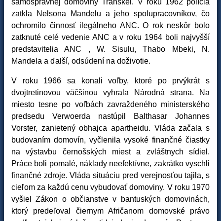
samosprávnej domoviny Transkei. V roku 1962 polícia
zatkla Nelsona Mandelu a jeho spolupracovníkov, čo
ochromilo činnosť ilegálneho ANC. O rok neskôr bolo
zatknuté celé vedenie ANC a v roku 1964 boli najvyšší
predstavitelia ANC , W. Sisulu, Thabo Mbeki, N.
Mandela a ďalší, odsúdení na doživotie.
V roku 1966 sa konali voľby, ktoré po prvýkrát s
dvojtretinovou väčšinou vyhrala Národná strana. Na
miesto tesne po voľbách zavraždeného ministerského
predsedu Verwoerda nastúpil Balthasar Johannes
Vorster, zanietený obhajca apartheidu. Vláda začala s
budovaním domovín, vyčlenila vysoké finančné čiastky
na výstavbu černošských miest a zvláštnych sídiel.
Práce boli pomalé, náklady neefektívne, zakrátko vyschli
finančné zdroje. Vláda situáciu pred verejnosťou tajila, s
cieľom za každú cenu vybudovať domoviny. V roku 1970
vyšiel Zákon o občianstve v bantuských domovinách,
ktorý predeľoval čiernym Afričanom domovské právo