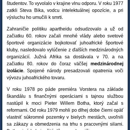
študentov. To vyvolalo v krajine vlnu odporu. V roku 1977
zatkli Steva Bika, vodcu intelektuálnej opozície, a pri
výsluchu ho umučili k smrti.
Zahraničie politiku apartheidu odsudzovalo a už od
začiatku 60. rokov začali mnohé vlády alebo svetové
športové organizácie bojkotovať juhoafrické športové
kluby, nasledovalo vylúčenie z ďalších medzinárodných
organizácií. Južná Afrika sa dostávala v 70. a na
začiatku 80. rokov do čoraz väčšej
medzinárodnej
izolácie
. Spojené národy presadzovali opatrenia voči
vývozu juhoafrického tovaru.
V roku 1978 po páde premiéra Vorstera na základe
škandálu s finančnými operáciami s tajnou službou
nastúpil k moci Pieter Willem Botha, ktorý začal s
reformami. Od roku 1979 mohli po dlhej dobe čierni opäť
vlastniť súkromné pozemky v bielych mestách, uvoľnili
sa zákazy a obmedzenia na trhu s pracovnými silami.