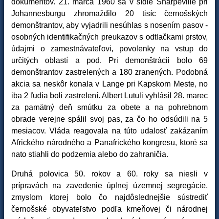
dokumentov. 21. marca 1960 sa v sídle Sharpeville pri
Johannesburgu zhromaždilo 20 tisíc černošských
demonštrantov, aby vyjadrili nesúhlas s nosením pasov -
osobných identifikačných preukazov s odtlačkami prstov,
údajmi o zamestnávateľovi, povolenky na vstup do
určitých oblastí a pod. Pri demonštrácii bolo 69
demonštrantov zastrelených a 180 zranených. Podobná
akcia sa neskôr konala v Lange pri Kapskom Meste, no
iba 2 ľudia boli zastrelení. Albert Lutuli vyhlásil 28. marec
za pamätný deň smútku za obete a na pohrebnom
obrade verejne spálil svoj pas, za čo ho odsúdili na 5
mesiacov. Vláda reagovala na túto udalosť zakázaním
Afrického národného a Panafrického kongresu, ktoré sa
nato stiahli do podzemia alebo do zahraničia.
Druhá polovica 50. rokov a 60. roky sa niesli v
prípravách na zavedenie úplnej územnej segregácie,
zmyslom ktorej bolo čo najdôslednejšie sústrediť
černošské obyvateľstvo podľa kmeňovej či národnej