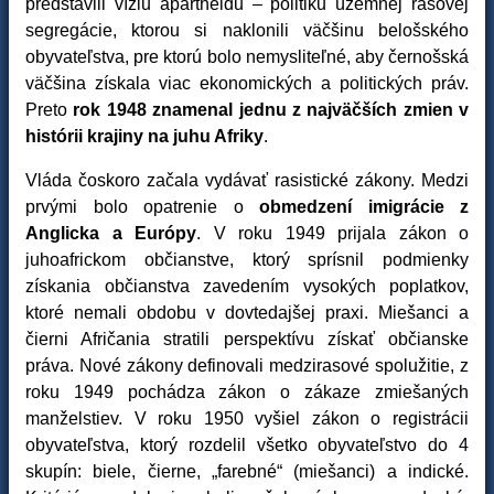
predstavili víziu apartheidu – politiku územnej rasovej
segregácie, ktorou si naklonili väčšinu belošského
obyvateľstva, pre ktorú bolo nemysliteľné, aby černošská
väčšina získala viac ekonomických a politických práv.
Preto
rok 1948 znamenal jednu z najväčších zmien v
histórii krajiny na juhu Afriky
.
Vláda čoskoro začala vydávať rasistické zákony. Medzi
prvými bolo opatrenie o
obmedzení imigrácie z
Anglicka a Európy
. V roku 1949 prijala zákon o
juhoafrickom občianstve, ktorý sprísnil podmienky
získania občianstva zavedením vysokých poplatkov,
ktoré nemali obdobu v dovtedajšej praxi. Miešanci a
čierni Afričania stratili perspektívu získať občianske
práva. Nové zákony definovali medzirasové spolužitie, z
roku 1949 pochádza zákon o zákaze zmiešaných
manželstiev. V roku 1950 vyšiel zákon o registrácii
obyvateľstva, ktorý rozdelil všetko obyvateľstvo do 4
skupín: biele, čierne, „farebné“ (miešanci) a indické.