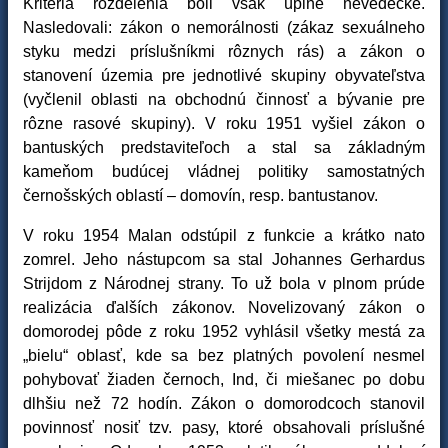
Kritériá rozdelenia boli však úplne nevedecké.
Nasledovali: zákon o nemorálnosti (zákaz sexuálneho
styku medzi príslušníkmi rôznych rás) a zákon o
stanovení územia pre jednotlivé skupiny obyvateľstva
(vyčlenil oblasti na obchodnú činnosť a bývanie pre
rôzne rasové skupiny). V roku 1951 vyšiel zákon o
bantuských predstaviteľoch a stal sa základným
kameňom budúcej vládnej politiky samostatných
černošských oblastí – domovín, resp. bantustanov.
V roku 1954 Malan odstúpil z funkcie a krátko nato
zomrel. Jeho nástupcom sa stal Johannes Gerhardus
Strijdom z Národnej strany. To už bola v plnom prúde
realizácia ďalších zákonov. Novelizovaný zákon o
domorodej pôde z roku 1952 vyhlásil všetky mestá za
„bielu“ oblasť, kde sa bez platných povolení nesmel
pohybovať žiaden černoch, Ind, či miešanec po dobu
dlhšiu než 72 hodín. Zákon o domorodcoch stanovil
povinnosť nosiť tzv. pasy, ktoré obsahovali príslušné