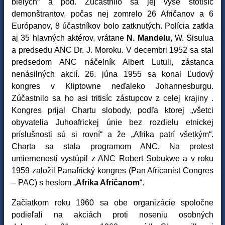
bielych“ a pod. Zúčastnilo sa jej vyše stotisíc
demonštrantov, počas nej zomrelo 26 Afričanov a 6
Európanov, 8 účastníkov bolo zatknutých. Polícia zatkla
aj 35 hlavných aktérov, vrátane
N. Mandelu
, W. Sisulua
a predsedu ANC Dr. J. Moroku. V decembri 1952 sa stal
predsedom ANC náčelník Albert Lutuli, zástanca
nenásilných akcií. 26. júna 1955 sa konal Ľudový
kongres v Kliptowne neďaleko Johannesburgu.
Zúčastnilo sa ho asi tritisíc zástupcov z celej krajiny .
Kongres prijal Chartu slobody, podľa ktorej „všetci
obyvatelia Juhoafrickej únie bez rozdielu etnickej
príslušnosti sú si rovní“ a že „Afrika patrí všetkým“.
Charta sa stala programom ANC. Na protest
umiernenosti vystúpil z ANC Robert Sobukwe a v roku
1959 založil Panafrický kongres (Pan Africanist Congres
– PAC) s heslom „
Afrika Afričanom
“.
Začiatkom roku 1960 sa obe organizácie spoločne
podieľali na akciách proti noseniu osobných