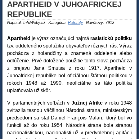
APARTHEID V JUHOAFRICKEJ
REPUBLIKE
Napísal:
InfoWeby.sk
Kategória:
Referáty
Návštevy: 7912
Apartheid
je výraz označujúci najmä
rasistickú politiku
tzv. oddeleného spolužitia obyvateľov rôznych rás. Výraz
pochádza z holandčiny a znamená oddelenie alebo
odlúčenie. Prvé doložené použitie tohto slova pochádza
z prejavu Jana Smutsa z roku 1917. Apartheid v
Juhoafrickej republike bol oficiálnou štátnou politikou v
rokoch 1948 až 1990, neoficiálne sa táto politika
uplatňovala už skôr.
V parlamentných voľbách v
Južnej Afrike
v roku 1948
zvíťazila tesnou väčšinou Národná strana, ministerským
predsedom sa stal Daniel François Malan, ktorý bol vo
funkcii až do roku 1954. Národná strana bola stranou
nacionalistickou, nacionalisti už v predvolebnej agitácii