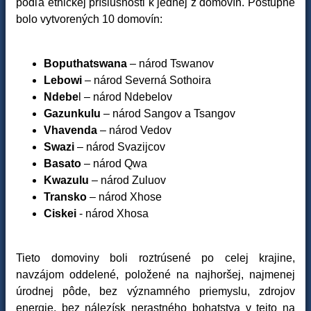
podľa etnickej príslušnosti k jednej z domovín. Postupne
bolo vytvorených 10 domovín:
Boputhatswana
– národ Tswanov
Lebowi
– národ Severná Sothoira
Ndebe
l – národ Ndebelov
Gazunkulu
– národ Sangov a Tsangov
Vhavenda
– národ Vedov
Swazi
– národ Svazijcov
Basato
– národ Qwa
Kwazulu
– národ Zuluov
Transko
– národ Xhose
Ciskei
- národ Xhosa
Tieto domoviny boli roztrúsené po celej krajine,
navzájom oddelené, položené na najhoršej, najmenej
úrodnej pôde, bez významného priemyslu, zdrojov
energie, bez nálezísk nerastného bohatstva v tejto na