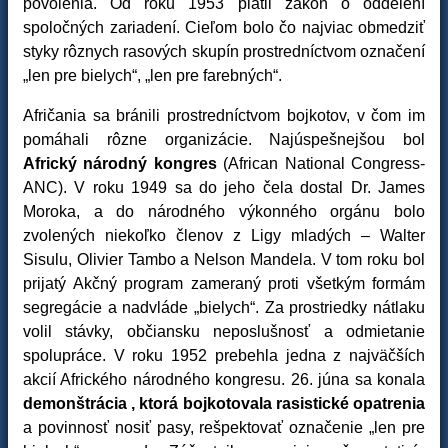
povolenia. Od roku 1953 platil zákon o oddelení
spoločných zariadení. Cieľom bolo čo najviac obmedziť
styky rôznych rasových skupín prostredníctvom označení
„len pre bielych“, „len pre farebných“.
Afričania sa bránili prostredníctvom bojkotov, v čom im
pomáhali rôzne organizácie. Najúspešnejšou bol
Africký národný kongres
(African National Congress-
ANC). V roku 1949 sa do jeho čela dostal Dr. James
Moroka, a do národného výkonného orgánu bolo
zvolených niekoľko členov z Ligy mladých – Walter
Sisulu, Olivier Tambo a Nelson Mandela. V tom roku bol
prijatý Akčný program zameraný proti všetkým formám
segregácie a nadvláde „bielych“. Za prostriedky nátlaku
volil stávky, občiansku neposlušnosť a odmietanie
spolupráce. V roku 1952 prebehla jedna z najväčších
akcií Afrického národného kongresu. 26. júna sa konala
demonštrácia , ktorá bojkotovala rasistické opatrenia
a povinnosť nosiť pasy, rešpektovať označenie „len pre