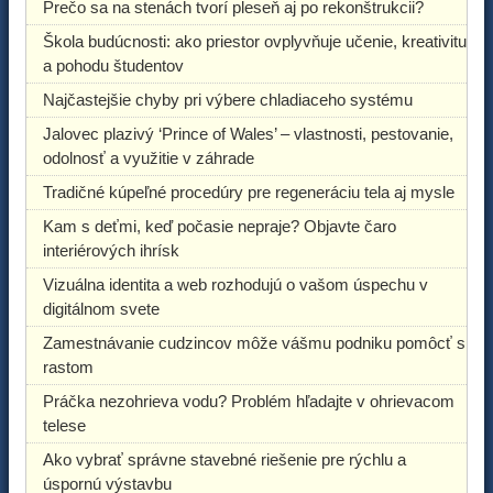
Prečo sa na stenách tvorí pleseň aj po rekonštrukcii?
Škola budúcnosti: ako priestor ovplyvňuje učenie, kreativitu
a pohodu študentov
Najčastejšie chyby pri výbere chladiaceho systému
Jalovec plazivý ‘Prince of Wales’ – vlastnosti, pestovanie,
odolnosť a využitie v záhrade
Tradičné kúpeľné procedúry pre regeneráciu tela aj mysle
Kam s deťmi, keď počasie nepraje? Objavte čaro
interiérových ihrísk
Vizuálna identita a web rozhodujú o vašom úspechu v
digitálnom svete
Zamestnávanie cudzincov môže vášmu podniku pomôcť s
rastom
Práčka nezohrieva vodu? Problém hľadajte v ohrievacom
telese
Ako vybrať správne stavebné riešenie pre rýchlu a
úspornú výstavbu