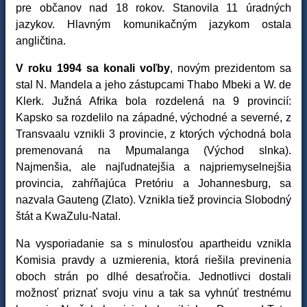
pre občanov nad 18 rokov. Stanovila 11 úradných
jazykov. Hlavným komunikačným jazykom ostala
angličtina.
V roku 1994 sa konali voľby
, novým prezidentom sa
stal N. Mandela a jeho zástupcami Thabo Mbeki a W. de
Klerk. Južná Afrika bola rozdelená na 9 provincií:
Kapsko sa rozdelilo na západné, východné a severné, z
Transvaalu vznikli 3 provincie, z ktorých východná bola
premenovaná na Mpumalanga (Východ slnka).
Najmenšia, ale najľudnatejšia a najpriemyselnejšia
provincia, zahŕňajúca Pretóriu a Johannesburg, sa
nazvala Gauteng (Zlato). Vznikla tiež provincia Slobodný
štát a KwaZulu-Natal.
Na vysporiadanie sa s minulosťou apartheidu vznikla
Komisia pravdy a uzmierenia, ktorá riešila previnenia
oboch strán po dlhé desaťročia. Jednotlivci dostali
možnosť priznať svoju vinu a tak sa vyhnúť trestnému