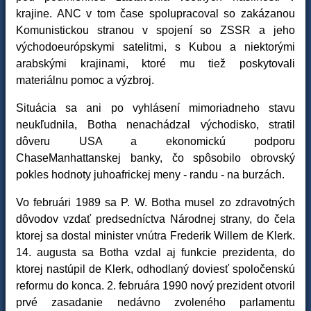
krajine. ANC v tom čase spolupracoval so zakázanou
Komunistickou stranou v spojení so ZSSR a jeho
východoeurópskymi satelitmi, s Kubou a niektorými
arabskými krajinami, ktoré mu tiež poskytovali
materiálnu pomoc a výzbroj.
Situácia sa ani po vyhlásení mimoriadneho stavu
neukľudnila, Botha nenachádzal východisko, stratil
dôveru USA a ekonomickú podporu
ChaseManhattanskej banky, čo spôsobilo obrovský
pokles hodnoty juhoafrickej meny - randu - na burzách.
Vo februári 1989 sa P. W. Botha musel zo zdravotných
dôvodov vzdať predsedníctva Národnej strany, do čela
ktorej sa dostal minister vnútra Frederik Willem de Klerk.
14. augusta sa Botha vzdal aj funkcie prezidenta, do
ktorej nastúpil de Klerk, odhodlaný doviesť spoločenskú
reformu do konca. 2. februára 1990 nový prezident otvoril
prvé zasadanie nedávno zvoleného parlamentu