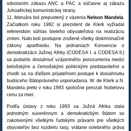
odvolaním zákazu ANC a PAC a súčasne aj zákazu
Juhoafrickej komunistickej strany.
11. februára bol prepustený z väzenia
Nelson Mandela
.
Začiatkom roku 1992 si prezident de Klerk vyžiadal
referendom súhlas bieleho obyvateľstva na realizáciu
zmien. Nato boli postupne zrušené všetky diskriminačné
zákony apartheidu. Na jednaniach Konvencie o
demokratizácii Južnej Afriky (CODESA I. a CODESA II.)
sa podarilo dosiahnuť vzájomného porozumenia medzi
belošskými a černošskými politickými predstaviteľmi a
zhodli sa na ďalšom prijateľnom postupe k dosiahnutiu
budúceho štátoprávneho usporiadania. W. de Klerk a N.
Mandela preto v roku 1993 spoločne prevzali Nobelovu
cenu za mier.
Podľa ústavy z roku 1993 sa Južná Afrika stala
jednotným suverénnym a demokratickým štátom so
zakotvenými všetkými ľudskými právami pre všetkých
obyvateľov bez rozdielu rasy, vrátane volebného práva