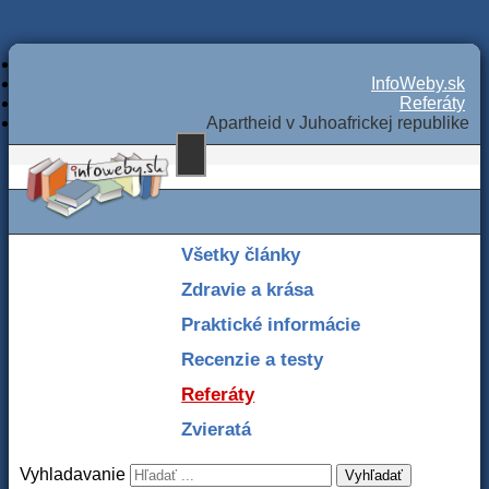
InfoWeby.sk
Referáty
Apartheid v Juhoafrickej republike
Všetky články
Zdravie a krása
Praktické informácie
Recenzie a testy
Referáty
Zvieratá
Vyhladavanie
Vyhľadať