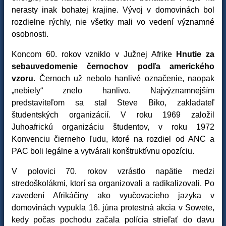
nerasty inak bohatej krajine. Vývoj v domovinách bol
rozdielne rýchly, nie všetky mali vo vedení významné
osobnosti.
Koncom 60. rokov vzniklo v Južnej Afrike
Hnutie za
sebauvedomenie černochov podľa amerického
vzoru
. Černoch už nebolo hanlivé označenie, naopak
„nebiely“ znelo hanlivo. Najvýznamnejším
predstaviteľom sa stal Steve Biko, zakladateľ
študentských organizácií. V roku 1969 založil
Juhoafrickú organizáciu študentov, v roku 1972
Konvenciu čierneho ľudu, ktoré na rozdiel od ANC a
PAC boli legálne a vytvárali konštruktívnu opozíciu.
V polovici 70. rokov vzrástlo napätie medzi
stredoškolákmi, ktorí sa organizovali a radikalizovali. Po
zavedení Afrikáčiny ako vyučovacieho jazyka v
domovinách vypukla 16. júna protestná akcia v Sowete,
kedy počas pochodu začala polícia strieľať do davu