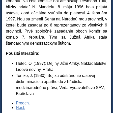
konaniu. Na čele komisie bol arcibiskup Desmond Tutu,
blízky priateľ N. Mandelu. 8. mája 1996 bola prijatá
ústava, ktorá oficiálne vstúpila do platnosti 4. februára
1997. Ňou sa zmenil Senát na Národnú radu provincií, v
ktorej bude zasadať po 6 reprezentantov zo všetkých 9
provincií. Prvé spoločné zasadanie oboch komôr sa
konalo 7. februára. Tým sa Južná Afrika stala
štandardným demokratickým štátom.
Použitá literatúra:
Hulec, O. (1997): Dĕjiny Jižní Afriky, Nakladatelství
Lidové noviny, Praha
Tomko, J. (1980): Boj za odstránenie rasovej
diskriminácie a apartheidu z hľadiska
medzinárodného práva, Veda Vydavateľstvo SAV,
Bratislava
Predch.
Nasl.