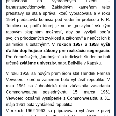
príslušnosti do vyhradených území –
bantustanov/domovín. Základným kameňom tejto
predstavy sa stala správa, ktorú vypracovala a v roku
1954 predstavila komisia pod vedením profesora F. R.
Tomlinsona, podľa ktorej je nutné „poskytnúť všetkým
rasovým skupinám možnosť, aby sa vyvíjali podľa
svojich prirodzených zvyklostí a zákonov“ a nenútiť ich k
asimilácii s ostatnými“.
V rokoch 1957 a 1958 vyšli
ďalšie doplňujúce zákony pre realizáciu segregácie
.
Pre černošských, „farebných“ a indických študentov boli
určené
zvláštne univerzit
y, napr. Bellville v Kapsku.
V roku 1958 sa novým premiérom stal Hendrik Frensh
Verwoerd, ktorého zámerom bolo vyhlásiť republiku. V
roku 1961 sa Juhoafrická únia zúčastnila zasadania
Commonwealthu poslednýkrát. 15. marca 1961
Verwoerd oznámil vystúpenie z Commonwealthu a 31.
mája 1961 bola vyhlásená republika.
V rokoch 1962-1963 sa pripravovalo vyhlásenie prvej