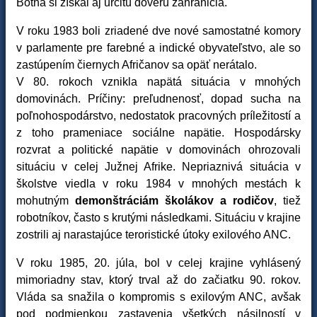
Botha si získal aj určitú dôveru zahraničia.
V roku 1983 boli zriadené dve nové samostatné komory
v parlamente pre farebné a indické obyvateľstvo, ale so
zastúpením čiernych Afričanov sa opäť nerátalo.
V 80. rokoch vznikla napätá situácia v mnohých
domovinách. Príčiny: preľudnenosť, dopad sucha na
poľnohospodárstvo, nedostatok pracovných príležitostí a
z toho prameniace sociálne napätie. Hospodársky
rozvrat a politické napätie v domovinách ohrozovali
situáciu v celej Južnej Afrike. Nepriaznivá situácia v
školstve viedla v roku 1984 v mnohých mestách k
mohutným
demonštráciám školákov a rodičov
, tiež
robotníkov, často s krutými následkami. Situáciu v krajine
zostrili aj narastajúce teroristické útoky exilového ANC.
V roku 1985, 20. júla, bol v celej krajine vyhlásený
mimoriadny stav, ktorý trval až do začiatku 90. rokov.
Vláda sa snažila o kompromis s exilovým ANC, avšak
pod podmienkou zastavenia všetkých násilností v