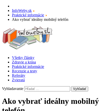
InfoWeby.sk
Praktické informácie
Ako vybrať ideálny mobilný telefón
Všetky články
Zdravie a krása
Praktické informácie
Recenzie a testy
Referáty
Zvieratá
Vyhladavanie
Vyhľadať
Ako vybrať ideálny mobilný
telefón