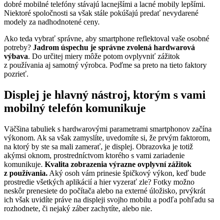
dobré mobilné telefóny stávajú lacnejšími a lacné mobily lepšími.
Niektoré spoločnosti sa však stále pokúšajú predať nevydarené
modely za nadhodnotené ceny.
Ako teda vybrať správne, aby smartphone reflektoval vaše osobné
potreby?
Jadrom úspechu je
správne zvolená hardwarová
výbava
. Do určitej miery môže potom ovplyvniť zážitok
z používania aj samotný výrobca. Poďme sa preto na tieto faktory
pozrieť.
Displej je hlavný nástroj, ktorým s vami
mobilný telefón komunikuje
Väčšina tabuliek s hardwarovými parametrami smartphonov začína
výkonom. Ak sa však zamyslíte, uvedomíte si, že prvým faktorom,
na ktorý by ste sa mali zamerať, je displej. Obrazovka je totiž
akýmsi oknom, prostredníctvom ktorého s vami zariadenie
komunikuje.
Kvalita zobrazenia výrazne ovplyvní zážitok
z používania.
Aký osoh vám prinesie špičkový výkon, keď bude
prostredie všetkých aplikácií a hier vyzerať zle? Fotky možno
neskôr prenesiete do počítača alebo na externé úložisko, prvýkrát
ich však uvidíte práve na displeji svojho mobilu a podľa pohľadu sa
rozhodnete, či nejaký záber zachytíte, alebo nie.