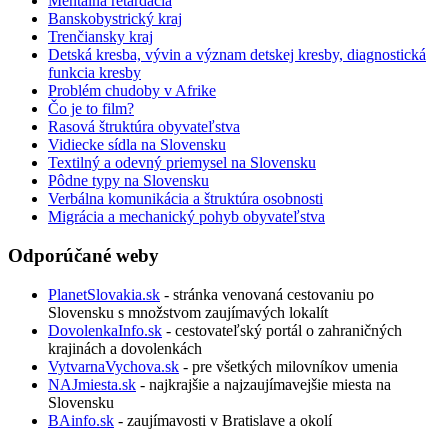
Mentálna retardácia
Banskobystrický kraj
Trenčiansky kraj
Detská kresba, vývin a význam detskej kresby, diagnostická
funkcia kresby
Problém chudoby v Afrike
Čo je to film?
Rasová štruktúra obyvateľstva
Vidiecke sídla na Slovensku
Textilný a odevný priemysel na Slovensku
Pôdne typy na Slovensku
Verbálna komunikácia a štruktúra osobnosti
Migrácia a mechanický pohyb obyvateľstva
Odporúčané weby
PlanetSlovakia.sk
- stránka venovaná cestovaniu po
Slovensku s množstvom zaujímavých lokalít
DovolenkaInfo.sk
- cestovateľský portál o zahraničných
krajinách a dovolenkách
VytvarnaVychova.sk
- pre všetkých milovníkov umenia
NAJmiesta.sk
- najkrajšie a najzaujímavejšie miesta na
Slovensku
BAinfo.sk
- zaujímavosti v Bratislave a okolí