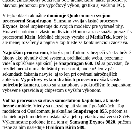
hlavnou jednotkou pre výpočtový výkon, grafiku aj väčšinu I/O).
V tejto oblasti aktuálne
dominuje Qualcomm so svojimi
procesormi Snapdragon
. Samsung vyvíja vlastné procesory
Exynos
, ktoré implenetuje do svojich modelov pre vybrané trhy.
Huawei spoločne s vlastnou divíziou Honor sa zase snažia preraziť s
procesormi
Kirin
. Mobilné chipsety vyrába aj
MediaTek
, ktorý je
ale menej rozšírený a najmä v top triede za konkurenciou zaostáva.
Najnižším procesorom
, ktorý s prehľadom zabezpečí všetky bežné
úkony ako plynulý chod systému, prehliadanie webu, pozeranie
videí a spúšťanie aplikácií,
je Snapdragon 660.
Dá sa povedať, že
rozdiel medzi ním a drahšími procesormi, bude už len v pár
sekundách čakania navyše, aj to len pri otváraní náročnejších
aplikácií.
Výpočtový výkon drahších procesorov však často
potrebuje kamera
, preto sú smartphony s pokročilým fotoaparátom
vybavené spravidla aj chipsetom s vyšším výkonom.
Voľba procesora sa stáva samostatnou kapitolou, ak máte
herné ambície
. Vtedy sa naozaj oplatí siahnuť po špičkách. Top
modelom od Qualcommu je aktuálne
Snapdragon 855
, pričom sa
do niektorých modelov dostala už aj jeho pretaktovaná verzia 855+.
Výkonnostne podobne je na tom aj
Samsung Exynos 9820
, pričom
tesne za ním nasleduje
HiSilicon Kirin 980.