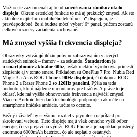
Možno ste zaznamenali aj trend
zmenšovania rámikov okolo
displeja
. Okrem estetickej funkcie to má aj praktický zmysel. Ak ste
aktuálne majiteľom mobilného telefónu s 5“ displejom, je
pravdepodobné, že si budete môcť vybrať 6“ panel, pričom zostanú
celkové rozmery zariadenia zachované.
Má zmysel vyššia frekvencia displeja?
Obrazovky vytvárajú ilúziu pohybu zobrazovaním viacerých
statických snímok – framov – za sekundu.
Štandardom je
u smartphonov aktuálne 60hz
, avšak niektorí výrobcovia priniesli
zlepšenie aj v tomto smere. Príkladom sú OnePlus 7 Pro, Nubia Red
Magic 3 a Asus ROG Phone s
90Hz displejmi
, či dokonca ROG
Phone 2 a Razer Phone 2
so 120Hz panelmi
. Pýšia sa teda
hodnotou, ktorú nájdeme u monitorov pre hráčov. A práve to je
oblasť, kde má vyššia obnovovacia frekvencia najväčší zmysel.
Viacero Android hier danú technológiu podporuje a ak máte na
smartphone hráčske ambície, určite to oceníte.
Bežný užívateľ by si všimol rozdiel v plynulosti napríklad pri
skrolovaní webom. Tieto displeje majú však omnoho vyšší odber
energie, čo sa prejaví na výdrži. ROG Phone 2 je napríklad poistený
enormnou 6000mAh batériou, čo ale neplatí o ostatných