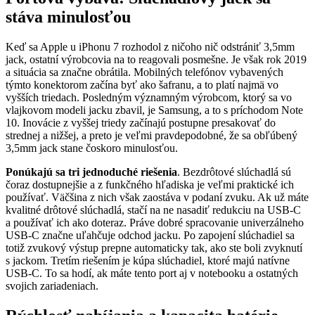
stáva minulosťou
Keď sa Apple u iPhonu 7 rozhodol z ničoho nič odstrániť 3,5mm
jack, ostatní výrobcovia na to reagovali posmešne. Je však rok 2019
a situácia sa značne obrátila. Mobilných telefónov vybavených
týmto konektorom začína byť ako šafranu, a to platí najmä vo
vyšších triedach. Posledným významným výrobcom, ktorý sa vo
vlajkovom modeli jacku zbavil, je Samsung, a to s príchodom Note
10. Inovácie z vyššej triedy začínajú postupne presakovať do
strednej a nižšej, a preto je veľmi pravdepodobné, že sa obľúbený
3,5mm jack stane čoskoro minulosťou.
Ponúkajú sa tri jednoduché riešenia
. Bezdrôtové slúchadlá sú
čoraz dostupnejšie a z funkčného hľadiska je veľmi praktické ich
používať. Väčšina z nich však zaostáva v podaní zvuku. Ak už máte
kvalitné drôtové slúchadlá, stačí na ne nasadiť redukciu na USB-C
a používať ich ako doteraz. Práve dobré spracovanie univerzálneho
USB-C značne uľahčuje odchod jacku. Po zapojení slúchadiel sa
totiž zvukový výstup prepne automaticky tak, ako ste boli zvyknutí
s jackom. Tretím riešením je kúpa slúchadiel, ktoré majú natívne
USB-C. To sa hodí, ak máte tento port aj v notebooku a ostatných
svojich zariadeniach.