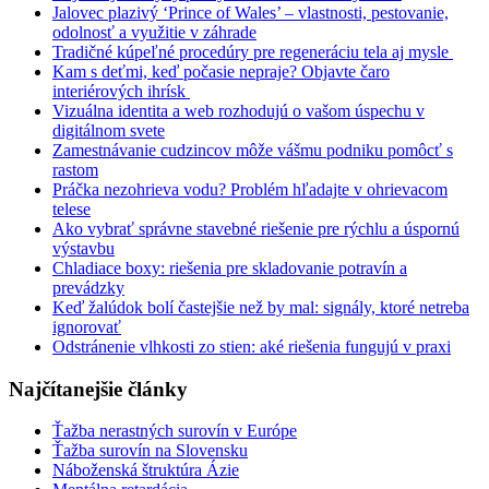
Jalovec plazivý ‘Prince of Wales’ – vlastnosti, pestovanie,
odolnosť a využitie v záhrade
Tradičné kúpeľné procedúry pre regeneráciu tela aj mysle
Kam s deťmi, keď počasie nepraje? Objavte čaro
interiérových ihrísk
Vizuálna identita a web rozhodujú o vašom úspechu v
digitálnom svete
Zamestnávanie cudzincov môže vášmu podniku pomôcť s
rastom
Práčka nezohrieva vodu? Problém hľadajte v ohrievacom
telese
Ako vybrať správne stavebné riešenie pre rýchlu a úspornú
výstavbu
Chladiace boxy: riešenia pre skladovanie potravín a
prevádzky
Keď žalúdok bolí častejšie než by mal: signály, ktoré netreba
ignorovať
Odstránenie vlhkosti zo stien: aké riešenia fungujú v praxi
Najčítanejšie články
Ťažba nerastných surovín v Európe
Ťažba surovín na Slovensku
Náboženská štruktúra Ázie