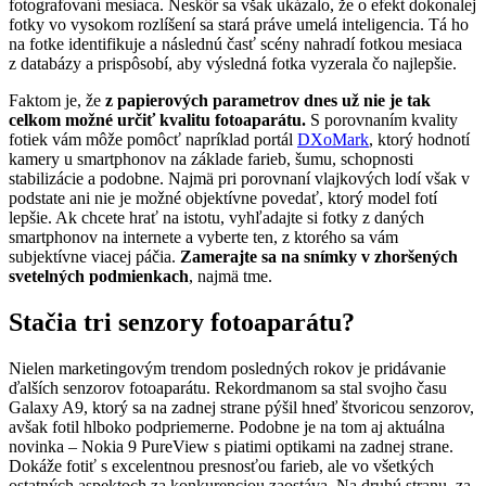
fotografovaní mesiaca. Neskôr sa však ukázalo, že o efekt dokonalej
fotky vo vysokom rozlíšení sa stará práve umelá inteligencia. Tá ho
na fotke identifikuje a následnú časť scény nahradí fotkou mesiaca
z databázy a prispôsobí, aby výsledná fotka vyzerala čo najlepšie.
Faktom je, že
z papierových parametrov dnes už nie je tak
celkom možné určiť kvalitu fotoaparátu.
S porovnaním kvality
fotiek vám môže pomôcť napríklad portál
DXoMark
, ktorý hodnotí
kamery u smartphonov na základe farieb, šumu, schopnosti
stabilizácie a podobne. Najmä pri porovnaní vlajkových lodí však v
podstate ani nie je možné objektívne povedať, ktorý model fotí
lepšie. Ak chcete hrať na istotu, vyhľadajte si fotky z daných
smartphonov na internete a vyberte ten, z ktorého sa vám
subjektívne viacej páčia.
Zamerajte sa na snímky v zhoršených
svetelných podmienkach
, najmä tme.
Stačia tri senzory fotoaparátu?
Nielen marketingovým trendom posledných rokov je pridávanie
ďalších senzorov fotoaparátu. Rekordmanom sa stal svojho času
Galaxy A9, ktorý sa na zadnej strane pýšil hneď štvoricou senzorov,
avšak fotil hlboko podpriemerne. Podobne je na tom aj aktuálna
novinka – Nokia 9 PureView s piatimi optikami na zadnej strane.
Dokáže fotiť s excelentnou presnosťou farieb, ale vo všetkých
ostatných aspektoch za konkurenciou zaostáva. Na druhú stranu, za