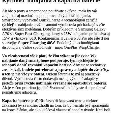
Rýchlosť nabíjania a kapacita batérie
Ak ide o porty a smartphone používate aktívne, mala by vás
zaujímať aj maximálna podporovaná rýchlosť nabíjania.
Smartphony vybavené QuickCharge 4 technológiou zaručia
rýchlejšie nabíjanie, avšak samotní výrobcovia prichádzajú s ešte
efektívnejšími metódami. Dobrým príkladom je Samsung Galaxy
A70 so Super
Fast Charging
, ktorý s
25W
nabíjaním prekonáva aj
15W u vlajkovej S10. Konkurenčná Huawei P30 Pro ide ešte ďalej
so svojím
Super Charging 40W
. Podobnými technológiami
disponujú aj ďalšie spoločnosti – napr. OnePlus WarpCharge.
Vo všeobecnosti však platí, že čím výkonnejšie (viac W)
nabíjanie daný smartphone podporuje, tým rýchlejšie je
schopný dobiť rovnakú kapacitu batérie.
Aby ste to technicky
zrealizovali,
budete potrebovať aj správny adaptér do zástrčky,
a ten je nie vždy v balení.
Okrem šetrenia to má aj praktický
dôvod. Výrobcovia často dodávajú menej výkonné adaptéry,
pretože
príliš rýchle nabíjanie výraznejšie opotrebúva batériu.
Ak je vašou prioritou jej dlhá životnosť, mali by ste dať prednosť
pomalšiemu adaptéru.
Kapacita batérie
je ďalšia často diskutovaná téma a niektorí
zákazníci by sa možno zhodli na tom, že by nemala byť spomenutá
na konci článku, ale ako kľúčová vlastnosť hneď v úvode. Keď boli