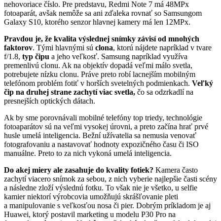
nehovoriace číslo. Pre predstavu, Redmi Note 7 má 48MPx
fotoaparát, avšak nemôže sa ani zďaleka rovnať so Samsungom
Galaxy S10, ktorého senzor hlavnej kamery má len 12MPx.
Pravdou je, že kvalita výslednej snímky závisí od mnohých
faktorov
. Tými hlavnými sú
clona
, ktorú nájdete napríklad v tvare
f/1.8,
typ čipu
a jeho veľkosť. Samsung napríklad využíva
premenlivú clonu. Ak na objektív dopadá veľmi málo svetla,
potrebujete nízku clonu. Práve preto robí lacnejším mobilným
telefónom problém fotiť v horších svetelných podmienkach.
Veľký
čip na druhej strane zachytí viac svetla,
čo sa odzrkadlí na
presnejších optických dátach.
Ak by sme porovnávali mobilné telefóny top triedy, technológie
fotoaparátov sú na veľmi vysokej úrovni, a preto začína hrať prvé
husle umelá inteligencia. Bežní užívatelia sa nemusia venovať
fotografovaniu a nastavovať hodnoty expozičného času či ISO
manuálne. Preto to za nich vykoná umelá inteligencia.
Do akej miery ale zasahuje do kvality fotiek?
Kamera často
zachytí viacero snímok za sebou, z nich vyberie najlepšie časti scény
a následne zloží výslednú fotku. To však nie je všetko, u selfie
kamier niektorí výrobcovia umožňujú skrášľovanie pleti
a manipulovanie s veľkosťou nosa či pier. Dobrým príkladom je aj
Huawei, ktorý postavil marketing u modelu P30 Pro na