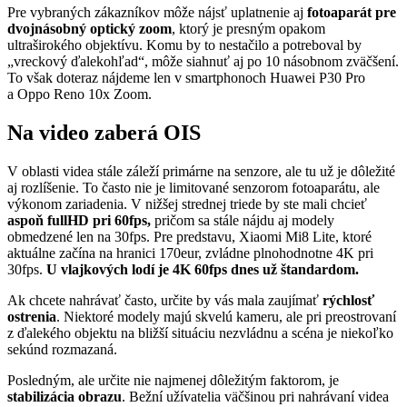
Pre vybraných zákazníkov môže nájsť uplatnenie aj
fotoaparát pre
dvojnásobný optický zoom
, ktorý je presným opakom
ultraširokého objektívu. Komu by to nestačilo a potreboval by
„vreckový ďalekohľad“, môže siahnuť aj po 10 násobnom zväčšení.
To však doteraz nájdeme len v smartphonoch Huawei P30 Pro
a Oppo Reno 10x Zoom.
Na video zaberá OIS
V oblasti videa stále záleží primárne na senzore, ale tu už je dôležité
aj rozlíšenie. To často nie je limitované senzorom fotoaparátu, ale
výkonom zariadenia. V nižšej strednej triede by ste mali chcieť
aspoň fullHD pri 60fps,
pričom sa stále nájdu aj modely
obmedzené len na 30fps. Pre predstavu, Xiaomi Mi8 Lite, ktoré
aktuálne začína na hranici 170eur, zvládne plnohodnotne 4K pri
30fps.
U vlajkových lodí je
4K 60fps dnes už štandardom.
Ak chcete nahrávať často, určite by vás mala zaujímať
rýchlosť
ostrenia
. Niektoré modely majú skvelú kameru, ale pri preostrovaní
z ďalekého objektu na bližší situáciu nezvládnu a scéna je niekoľko
sekúnd rozmazaná.
Posledným, ale určite nie najmenej dôležitým faktorom, je
stabilizácia obrazu
. Bežní užívatelia väčšinou pri nahrávaní videa