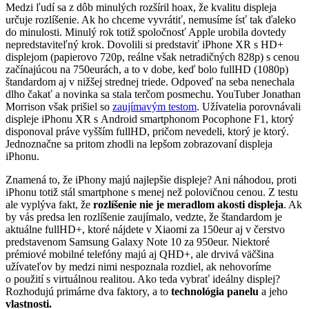
Medzi ľudí sa z dôb minulých rozšíril hoax, že kvalitu displeja
určuje rozlíšenie. Ak ho chceme vyvrátiť, nemusíme ísť tak ďaleko
do minulosti. Minulý rok totiž spoločnosť Apple urobila dovtedy
nepredstaviteľný krok. Dovolili si predstaviť iPhone XR s HD+
displejom (papierovo 720p, reálne však netradičných 828p) s cenou
začínajúcou na 750eurách, a to v dobe, keď bolo fullHD (1080p)
štandardom aj v nižšej strednej triede. Odpoveď na seba nenechala
dlho čakať a novinka sa stala terčom posmechu. YouTuber Jonathan
Morrison však prišiel so
zaujímavým testom
. Užívatelia porovnávali
displeje iPhonu XR s Android smartphonom Pocophone F1, ktorý
disponoval práve vyšším fullHD, pričom nevedeli, ktorý je ktorý.
Jednoznačne sa pritom zhodli na lepšom zobrazovaní displeja
iPhonu.
Znamená to, že iPhony majú najlepšie displeje? Ani náhodou, proti
iPhonu totiž stál smartphone s menej než polovičnou cenou. Z testu
ale vyplýva fakt, že
rozlíšenie nie je meradlom akosti displeja
. Ak
by vás predsa len rozlíšenie zaujímalo, vedzte, že štandardom je
aktuálne fullHD+, ktoré nájdete v Xiaomi za 150eur aj v čerstvo
predstavenom Samsung Galaxy Note 10 za 950eur. Niektoré
prémiové mobilné telefóny majú aj QHD+, ale drvivá väčšina
užívateľov by medzi nimi nespoznala rozdiel, ak nehovoríme
o použití s virtuálnou realitou. Ako teda vybrať ideálny displej?
Rozhodujú primárne dva faktory, a to
technológia panelu
a jeho
vlastnosti.