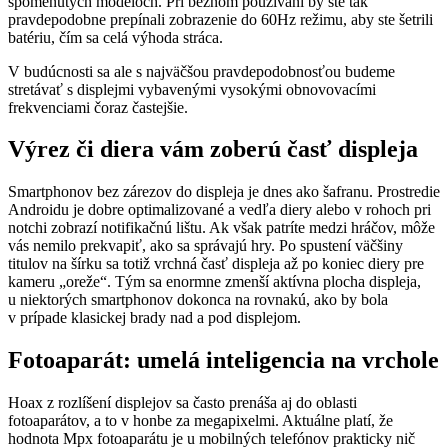
spomenutých modeloch. Pri bežnom používaní by ste tak
pravdepodobne prepínali zobrazenie do 60Hz režimu, aby ste šetrili
batériu, čím sa celá výhoda stráca.
V budúcnosti sa ale s najväčšou pravdepodobnosťou budeme
stretávať s displejmi vybavenými vysokými obnovovacími
frekvenciami čoraz častejšie.
Výrez či diera vám zoberú časť displeja
Smartphonov bez zárezov do displeja je dnes ako šafranu. Prostredie
Androidu je dobre optimalizované a vedľa diery alebo v rohoch pri
notchi zobrazí notifikačnú lištu. Ak však patríte medzi hráčov, môže
vás nemilo prekvapiť, ako sa správajú hry. Po spustení väčšiny
titulov na šírku sa totiž vrchná časť displeja až po koniec diery pre
kameru „oreže“. Tým sa enormne zmenší aktívna plocha displeja,
u niektorých smartphonov dokonca na rovnakú, ako by bola
v prípade klasickej brady nad a pod displejom.
Fotoaparát: umelá inteligencia na vrchole
Hoax z rozlíšení displejov sa často prenáša aj do oblasti
fotoaparátov, a to v honbe za megapixelmi. Aktuálne platí, že
hodnota Mpx fotoaparátu je u mobilných telefónov prakticky nič