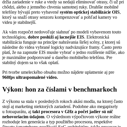
držia zariadenie v ruke a vtedy sa nedajú eliminovať otrasy, či už pri
chôdzi, alebo z jemného chvenia samotnej ruky. Drahšie mobilné
telefóny bývajú preto vybavené
systém optickej stabilizácie OIS
,
ktorý sa snaží otrasy senzoru kompenzovať a pohľad kamery vo
videu je stabilnejší.
Ak vám rozpočet nedovoľuje siahnuť po modeli vybavenom touto
technológiou,
dobre poslúži aj lacnejšie
EIS
. Elektronická
stabilizácia funguje na princípe nahrávania širšej scény, z ktorej sú
následne do videa vybrané logicky nadväzujúce framy. Často preto
platí, že na zapnutie EIS musíte vybrať o jedno rozlíšenie nižšie, ako
je maximálne podporované u daného mobilného telefónu. Pre
stabilný dojem sa to však oplatí.
Pri tvorbe umeleckého obsahu možno nájdete uplatnenie aj pre
960fps ultraspomalené video.
Výkon: hon za číslami v benchmarkoch
Z výkonu sa stala v posledných rokoch akási modla, na ktorej často
stojí aj marketing niektorých zariadení. Podobne ako megapixely
u fotoaparátu, aj
takt procesora v GHz a počet jadier sú nič
nehovoriacim údajom
. O výslednom výpočtovom výkone reálne
rozhoduje len generácia a typ použitého procesora, respektíve
čipsetu (smartphony používajú SoC architektúru, takže procesor je