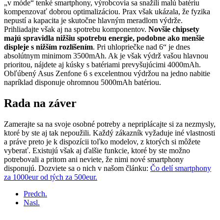
„v móde“ tenké smartphony, výrobcovia sa snažili malú batériu
kompenzovať dobrou optimalizáciou. Prax však ukázala, že fyzika
nepustí a kapacita je skutočne hlavným meradlom výdrže.
Prihliadajte však aj na spotrebu komponentov.
Novšie chipsety
majú spravidla nižšiu spotrebu energie, podobne ako menšie
displeje s nižším rozlíšením
. Pri uhlopriečke nad 6“ je dnes
absolútnym minimom 3500mAh. Ak je však výdrž vašou hlavnou
prioritou, nájdete aj kúsky s batériami prevyšujúcimi 4000mAh.
Obľúbený Asus Zenfone 6 s excelentnou výdržou na jedno nabitie
napríklad disponuje ohromnou 5000mAh batériou.
Rada na záver
Zamerajte sa na svoje osobné potreby a nepriplácajte si za nezmysly,
ktoré by ste aj tak nepoužili. Každý zákazník vyžaduje iné vlastnosti
a práve preto je k dispozícii toľko modelov, z ktorých si môžete
vyberať. Existujú však aj ďalšie funkcie, ktoré by ste možno
potrebovali a pritom ani neviete, že nimi nové smartphony
disponujú. Dozviete sa o nich v našom článku:
Čo delí smartphony
za 1000eur od tých za 500eur.
Predch.
Nasl.