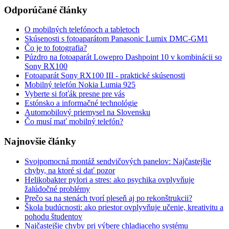
Odporúčané články
O mobilných telefónoch a tabletoch
Skúsenosti s fotoaparátom Panasonic Lumix DMC-GM1
Čo je to fotografia?
Púzdro na fotoaparát Lowepro Dashpoint 10 v kombinácii so
Sony RX100
Fotoaparát Sony RX100 III - praktické skúsenosti
Mobilný telefón Nokia Lumia 925
Vyberte si foťák presne pre vás
Estónsko a informačné technológie
Automobilový priemysel na Slovensku
Čo musí mať mobilný telefón?
Najnovšie články
Svojpomocná montáž sendvičových panelov: Najčastejšie
chyby, na ktoré si dať pozor
Helikobakter pylori a stres: ako psychika ovplyvňuje
žalúdočné problémy
Prečo sa na stenách tvorí pleseň aj po rekonštrukcii?
Škola budúcnosti: ako priestor ovplyvňuje učenie, kreativitu a
pohodu študentov
Najčastejšie chyby pri výbere chladiaceho systému