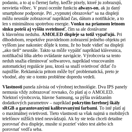
podaniu, a to aj u čiernej farby, keďže pixely, ktoré ju zobrazujú,
nesvietia vôbec. V praxi oceníte funkciu
always-on
, ak ju daný
smartphone podporuje. Pri „vypnutej obrazovke“ sa na displeji
môžu neustále zobrazovať napríklad čas, dátum a notifikácie, a to
len s minimálnou spotrebou energie.
Vonku na priamom letnom
slnku poteší aj vyššiu svetelnosť
, čím sa ale dostávame
k hlavnému neduhu.
AMOLED displeje sa totiž vypaľujú.
Pri
dlhodobom, respektíve pravidelnom zobrazení jedného objektu pri
vyššom jase nakoniec dôjde k tomu, že ho bude vidieť na displeji
„ako tieň“ neustále. Takto sa môže vypáliť napríklad klávesnica,
notifikačná lišta alebo ovládanie navigácie. Výrobcovia sa tento
neduh snažia eliminovať softwarovo, napríklad vnucovaním
automatickej regulácie jasu, ktorá sa snaží svietivosť držať čo
najnižšie. Reklamácia pritom môže byť problematická, preto je
vhodné, aby ste o tomto probléme dopredu vedeli.
Vlastnosti
panela závisia od výrobnej technológie. Dva IPS panely
nemusia vždy zobrazovať rovnako, čo platí aj o AMOLED.
Niektorí výrobcovia, hlavne Samsung, sa pýšia uvádzaním
dodatkových parametrov – napríklad
pokrytím farebnej škály
sRGB a garantovanými kalibrovanými farbami
. To isté platí aj
o maximálnej svietivosti. Tieto vlastnosti sa však najmä u mobilných
telefónov nižších tried neuvádzajú. Ak by ste teda chceli detailne
porovnať dva displeje, musíte si pozrieť video test alebo ich
porovnať vedľa seba.