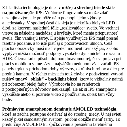
Z hľadiska technológie je dnes
v nižšej a strednej triede stále
najpoužívanejšie IPS.
Vnútorné fungovanie sa môže zdať
nezaujímavým, ale pomôže nám pochopiť jeho výhody
a nedostatky. V spodnej časti displeja je niekoľko bielych LED
diód, za ktorými nasledujú fólie „rozlievajúce“ svetlo. Vo vrchnej
vrstve sa následne nachádzajú kryštály, ktoré menia priepustnosť
svetla, čím vznikajú farby. Displeje využívajúce IPS majú presné
farebné podanie, a to isté platí aj o pozorovacích uhloch. Celá
plocha obrazovky musí mať v jeden moment rovnaký jas, z čoho
vyplýva nižšia možnosť podpory vysokého dynamického rozsahu -
HDR. Čierna farba pôsobí dojmom tmavomodrej, čo sa prejaví pri
práci s mobilom v tme. Azda najväčším neduhom však začali IPS
panely trpieť s príchodom doby výrezov, okrúhlych rohov a dier pre
prednú kameru. V týchto miestach totiž chyba v podsvietení vytvorí
rušivý tmavý „oblak“ – backlight bleed,
ktorý je viditeľný najmä
pri zobrazení bielej farby. Výrobcovia ho na renderoch
z pochopiteľných dôvodov neukazujú, ale ak si IPS smartphone
vyskúšate alebo si pozriete video z používania, oblak tam vždy
bude.
Prémiovým smartphonom dominuje AMOLED technológia,
ktorá sa začína postupne dostávať aj do strednej triedy. U nej svieti
každý pixel samostatným svetlom, pričom dokáže meniť farby. To
predurčuje AMOLED ku špičkovému a presnému farebnému