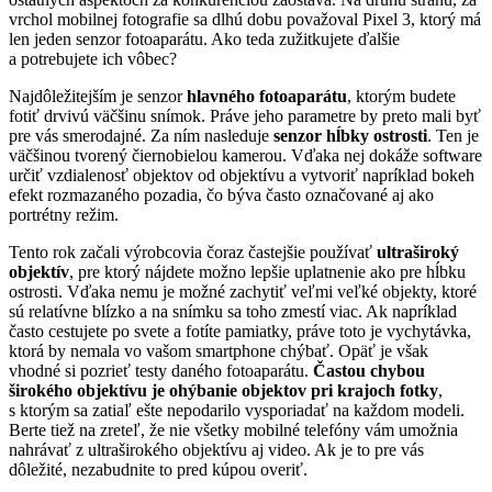
vrchol mobilnej fotografie sa dlhú dobu považoval Pixel 3, ktorý má
len jeden senzor fotoaparátu. Ako teda zužitkujete ďalšie
a potrebujete ich vôbec?
Najdôležitejším je senzor
hlavného fotoaparátu
, ktorým budete
fotiť drvivú väčšinu snímok. Práve jeho parametre by preto mali byť
pre vás smerodajné. Za ním nasleduje
senzor hĺbky ostrosti
. Ten je
väčšinou tvorený čiernobielou kamerou. Vďaka nej dokáže software
určiť vzdialenosť objektov od objektívu a vytvoriť napríklad bokeh
efekt rozmazaného pozadia, čo býva často označované aj ako
portrétny režim.
Tento rok začali výrobcovia čoraz častejšie používať
ultraširoký
objektív
, pre ktorý nájdete možno lepšie uplatnenie ako pre hĺbku
ostrosti. Vďaka nemu je možné zachytiť veľmi veľké objekty, ktoré
sú relatívne blízko a na snímku sa toho zmestí viac. Ak napríklad
často cestujete po svete a fotíte pamiatky, práve toto je vychytávka,
ktorá by nemala vo vašom smartphone chýbať. Opäť je však
vhodné si pozrieť testy daného fotoaparátu.
Častou chybou
širokého objektívu je ohýbanie objektov pri krajoch fotky
,
s ktorým sa zatiaľ ešte nepodarilo vysporiadať na každom modeli.
Berte tiež na zreteľ, že nie všetky mobilné telefóny vám umožnia
nahrávať z ultraširokého objektívu aj video. Ak je to pre vás
dôležité, nezabudnite to pred kúpou overiť.