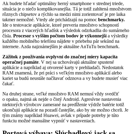
Ak budete hľadať optimálny herný smartphone v strednej triede,
situácia je o niečo komplikovanejšia. Tá je totiž zahltená množstvom
rôznych chipsetov a rýchlo sa medzi nimi zorientovať je pre laika
takmer nemožné. Vtedy ale prichádzajú na pomoc
benchmarky.
Ide o testovacie aplikácie, ktoré preveria množstvo schopností
procesora z viacerých hľadísk a výsledok odzrkadlia do sumárneho
čísla.
Procesor s vyšším počtom bodov je výkonnejší
a výsledky
každého mobilného telefónu nájdete v priebehu pár sekúnd na
internete. Azda najznámejším je aktuálne AnTuTu benchmark.
Zážitok z používania ovplyvní do značnej miery kapacita
operačnej pamäte
. V nej sa uchovávajú aktuálne spustené
aplikácie a napríklad aj otvorené karty v prehliadači. Nedostatok
RAM znamená, že pri práci s veľkým množstvo aplikácií alebo
kariet sa budú neustále načítavať odznova a vy budete musieť viac
čakať.
Na druhej strane, veľké množstvo RAM nemusí vždy svedčiť
o opaku, najmä ak nejde o čistý Android. Agresívne nastavenia
niektorých výrobcov zamerané na predĺženie výdrže batérie totiž
ukončujú aplikácie na pozadí častejšie, ako by ste možno chceli. Je
tým známy napríklad Huawei, avšak v prípade potreby je túto
funkciu možné manuálne vypnúť v nastaveniach.
Portová výbava: Slúchadlový jack sa