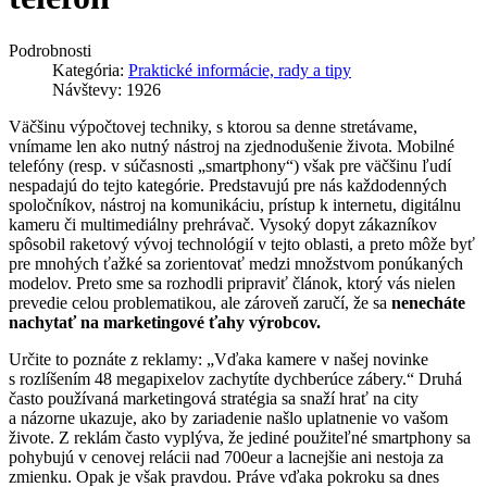
Podrobnosti
Kategória:
Praktické informácie, rady a tipy
Návštevy: 1926
Väčšinu výpočtovej techniky, s ktorou sa denne stretávame,
vnímame len ako nutný nástroj na zjednodušenie života. Mobilné
telefóny (resp. v súčasnosti „smartphony“) však pre väčšinu ľudí
nespadajú do tejto kategórie. Predstavujú pre nás každodenných
spoločníkov, nástroj na komunikáciu, prístup k internetu, digitálnu
kameru či multimediálny prehrávač. Vysoký dopyt zákazníkov
spôsobil raketový vývoj technológií v tejto oblasti, a preto môže byť
pre mnohých ťažké sa zorientovať medzi množstvom ponúkaných
modelov. Preto sme sa rozhodli pripraviť článok, ktorý vás nielen
prevedie celou problematikou, ale zároveň zaručí, že sa
nenecháte
nachytať na marketingové ťahy výrobcov.
Určite to poznáte z reklamy: „Vďaka kamere v našej novinke
s rozlíšením 48 megapixelov zachytíte dychberúce zábery.“ Druhá
často používaná marketingová stratégia sa snaží hrať na city
a názorne ukazuje, ako by zariadenie našlo uplatnenie vo vašom
živote. Z reklám často vyplýva, že jediné použiteľné smartphony sa
pohybujú v cenovej relácii nad 700eur a lacnejšie ani nestoja za
zmienku. Opak je však pravdou. Práve vďaka pokroku sa dnes