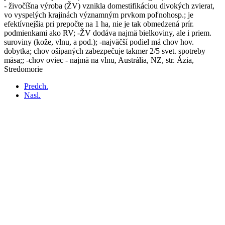
- živočíšna výroba (ŽV) vznikla domestifikáciou divokých zvierat,
vo vyspelých krajinách významným prvkom poľnohosp.; je
efektívnejšia pri prepočte na 1 ha, nie je tak obmedzená prír.
podmienkami ako RV; -ŽV dodáva najmä bielkoviny, ale i priem.
suroviny (kože, vlnu, a pod.); -najväčší podiel má chov hov.
dobytka; chov ošípaných zabezpečuje takmer 2/5 svet. spotreby
mäsa;; -chov oviec - najmä na vlnu, Austrália, NZ, str. Ázia,
Stredomorie
Predch.
Nasl.