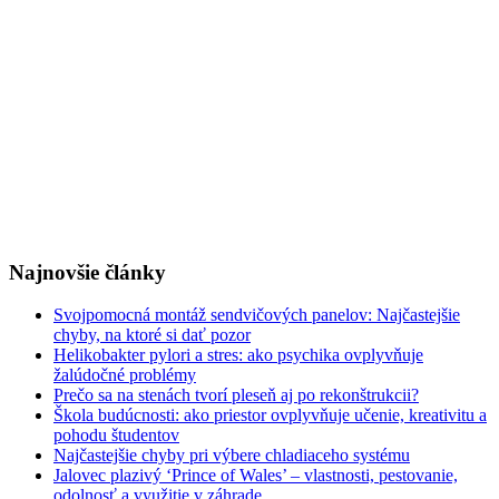
Najnovšie články
Svojpomocná montáž sendvičových panelov: Najčastejšie
chyby, na ktoré si dať pozor
Helikobakter pylori a stres: ako psychika ovplyvňuje
žalúdočné problémy
Prečo sa na stenách tvorí pleseň aj po rekonštrukcii?
Škola budúcnosti: ako priestor ovplyvňuje učenie, kreativitu a
pohodu študentov
Najčastejšie chyby pri výbere chladiaceho systému
Jalovec plazivý ‘Prince of Wales’ – vlastnosti, pestovanie,
odolnosť a využitie v záhrade