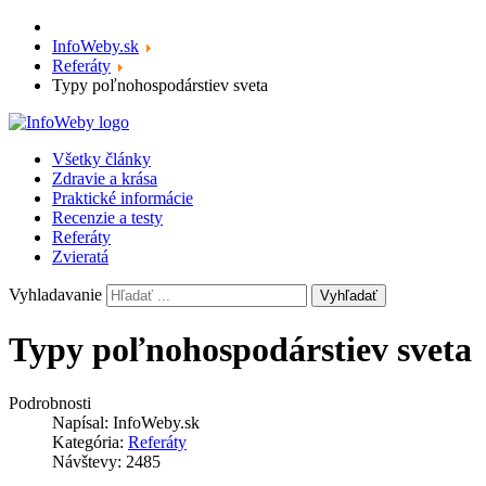
InfoWeby.sk
Referáty
Typy poľnohospodárstiev sveta
Všetky články
Zdravie a krása
Praktické informácie
Recenzie a testy
Referáty
Zvieratá
Vyhladavanie
Vyhľadať
Typy poľnohospodárstiev sveta
Podrobnosti
Napísal:
InfoWeby.sk
Kategória:
Referáty
Návštevy: 2485