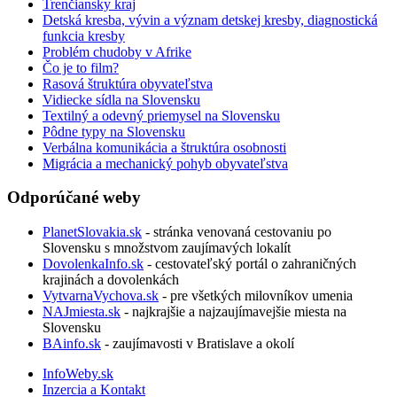
Trenčiansky kraj
Detská kresba, vývin a význam detskej kresby, diagnostická
funkcia kresby
Problém chudoby v Afrike
Čo je to film?
Rasová štruktúra obyvateľstva
Vidiecke sídla na Slovensku
Textilný a odevný priemysel na Slovensku
Pôdne typy na Slovensku
Verbálna komunikácia a štruktúra osobnosti
Migrácia a mechanický pohyb obyvateľstva
Odporúčané weby
PlanetSlovakia.sk
- stránka venovaná cestovaniu po
Slovensku s množstvom zaujímavých lokalít
DovolenkaInfo.sk
- cestovateľský portál o zahraničných
krajinách a dovolenkách
VytvarnaVychova.sk
- pre všetkých milovníkov umenia
NAJmiesta.sk
- najkrajšie a najzaujímavejšie miesta na
Slovensku
BAinfo.sk
- zaujímavosti v Bratislave a okolí
InfoWeby.sk
Inzercia a Kontakt