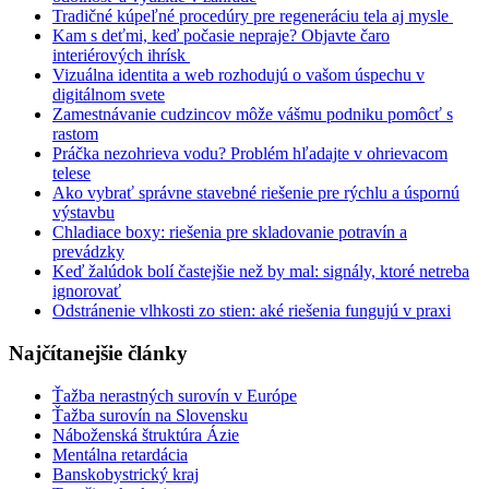
Tradičné kúpeľné procedúry pre regeneráciu tela aj mysle
Kam s deťmi, keď počasie nepraje? Objavte čaro
interiérových ihrísk
Vizuálna identita a web rozhodujú o vašom úspechu v
digitálnom svete
Zamestnávanie cudzincov môže vášmu podniku pomôcť s
rastom
Práčka nezohrieva vodu? Problém hľadajte v ohrievacom
telese
Ako vybrať správne stavebné riešenie pre rýchlu a úspornú
výstavbu
Chladiace boxy: riešenia pre skladovanie potravín a
prevádzky
Keď žalúdok bolí častejšie než by mal: signály, ktoré netreba
ignorovať
Odstránenie vlhkosti zo stien: aké riešenia fungujú v praxi
Najčítanejšie články
Ťažba nerastných surovín v Európe
Ťažba surovín na Slovensku
Náboženská štruktúra Ázie
Mentálna retardácia
Banskobystrický kraj