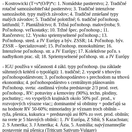
- Kostrowicki (T=s*(O/P)*c: 1. Nomádske pastierstvo; 2. Tradičné
rotačné samozásobiteľské pastierstvo; 3. Tradičné intenzívne
samozásobit. typy malých závodov; 4. Tradičné zmiešané typy
malých závodov; 5. Tradičné polotržné; 6. tradičné poľnohosp.
latifundií; 7. Plantážníctvo; 8. Tržná poľnohosp. malovýroba; 9.
Poľnohosp. veľkostatky; 10. Tržné špec. poľnohosp.; 11.
Rančerstvo; 12. Vysoko spriemyselnené poľnohosp.; 13.
Poľnohosp. stred. a JV Európy a býv. ZSSR; 14. Poľnohop. býv.
ZSSR – špecializované; 15. Poľnohosp. monokultúrne; 16.
Intenzívne poľnohosp. str. a JV Európy; 17. Kolektívne poľn. s
nadbytkom prac. síl; 18. Spriemyselnené poľnhosp. str. a JV Európy
- IGU používa v súčasnosti 4 zákl. typy poľnohosp. (na základe
súhrnných kritérií o typológii): 1. tradičné; 2. vyspelé s trhovým
poľnohospodárstvom; 3. poľnohospodárstvo s prechodom na trhovú
ekonomiku; 4. poľnohospodárstvo s centrálnym plánovaním
Poľnohosp. sveta: -rastlinná výroba predstavuje 2/3 prod. svet.
poľnohosp., RV: potraviny a krmoviny (90%), techn. plodiny,
pochutiny;; -vo vyspelých krajinách okolo 50% poľ. prod., v
rozvojových výrazne viac;; dominantné sú obilniny = podieľajú sa
na hodnote RV 50-60%; mimoriadny je význam troch obilnín –
ryža, pšenica, kukurica = predstavujú asi 80% zo svet. prod. obilnín;
na svete je 5 hlavných obilníc: 1. JV Európa, Z Sibír, S Kazachstan;
2. S Amerika; 3. J Amerika; 4. Ázia, 5. Austrália; najvýznamnejšie
postavenie má pšenica (Triticum Sativum-Vulgare)