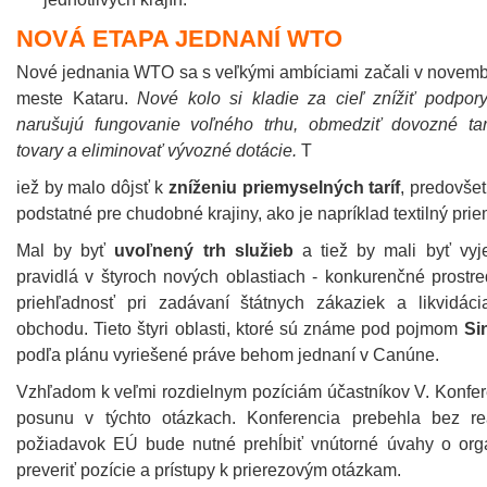
NOVÁ ETAPA JEDNANÍ WTO
Nové jednania WTO sa s veľkými ambíciami začali v novemb
meste Kataru.
Nové kolo si kladie za cieľ znížiť podpor
narušujú fungovanie voľného trhu, obmedziť dovozné ta
tovary a eliminovať vývozné dotácie.
T
iež by malo dôjsť k
zníženiu priemyselných taríf
, predovšet
podstatné pre chudobné krajiny, ako je napríklad textilný prie
Mal by byť
uvoľnený trh služieb
a tiež by mali byť vy
pravidlá v štyroch nových oblastiach - konkurenčné prostred
priehľadnosť pri zadávaní štátnych zákaziek a likvidác
obchodu. Tieto štyri oblasti, ktoré sú známe pod pojmom
Si
podľa plánu vyriešené práve behom jednaní v Canúne.
Vzhľadom k veľmi rozdielnym pozíciám účastníkov V. Konfe
posunu v týchto otázkach. Konferencia prebehla bez re
požiadavok EÚ bude nutné prehĺbiť vnútorné úvahy o or
preveriť pozície a prístupy k prierezovým otázkam.