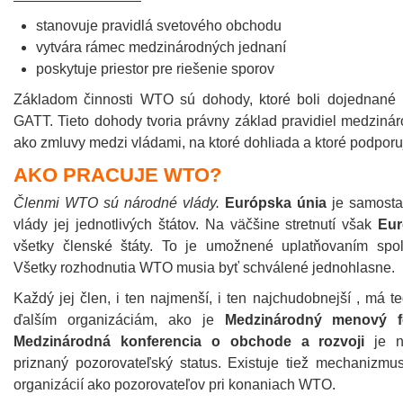
stanovuje pravidlá svetového obchodu
vytvára rámec medzinárodných jednaní
poskytuje priestor pre riešenie sporov
Základom činnosti WTO sú dohody, ktoré boli dojednané
GATT. Tieto dohody tvoria právny základ pravidiel medzin
ako zmluvy medzi vládami, na ktoré dohliada a ktoré podpor
AKO PRACUJE WTO?
Členmi WTO sú národné vlády.
Európska únia
je samosta
vlády jej jednotlivých štátov. Na väčšine stretnutí však
Eur
všetky členské štáty. To je umožnené uplatňovaním spolo
Všetky rozhodnutia WTO musia byť schválené jednohlasne.
Každý jej člen, i ten najmenší, i ten najchudobnejší , má t
ďalším organizáciám, ako je
Medzinárodný menový 
Medzinárodná konferencia o obchode a rozvoji
je na
priznaný pozorovateľský status. Existuje tiež mechanizm
organizácií ako pozorovateľov pri konaniach WTO.