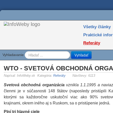
Všetky články
Praktické info
Referáty
Vyhľadať
Vyhladavanie
WTO - SVETOVÁ OBCHODNÁ ORGA
Napísal:
InfoWeby.sk
Kategória:
Referáty
Návštevy: 6113
Svetová obchodná organizácia
vznikla 1.1.1995 a navia
členmi je v súčasnosti 148 štátov (naposledy pristúpili
ktorými sa každoročne uskutoční viac ako 90% sveto
krajinami, okrem iného aj s Ruskom, sa o pristúpenie jedná.
Plní tri hlavné ciele