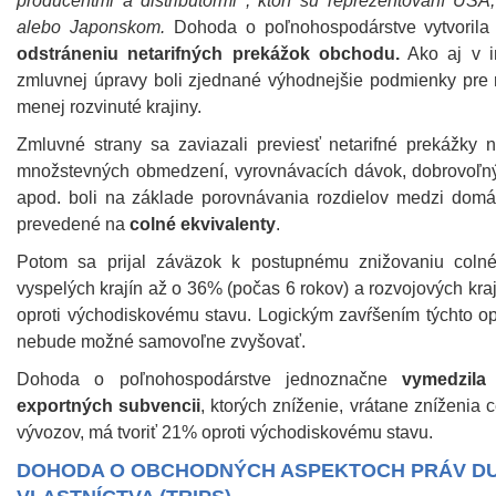
producentmi a distribútormi , ktorí sú reprezentovaní US
alebo Japonskom.
Dohoda o poľnohospodárstve vytvoril
odstráneniu netarifných prekážok obchodu.
Ako aj v in
zmluvnej úpravy boli zjednané výhodnejšie podmienky pre
menej rozvinuté krajiny.
Zmluvné strany sa zaviazali previesť netarifné prekážky n
množstevných obmedzení, vyrovnávacích dávok, dobrovoľ
apod. boli na základe porovnávania rozdielov medzi dom
prevedené na
colné ekvivalenty
.
Potom sa prijal záväzok k postupnému znižovaniu colné
vyspelých krajín až o 36% (počas 6 rokov) a rozvojových kra
oproti východiskovému stavu. Logickým zavŕšením týchto op
nebude možné samovoľne zvyšovať.
Dohoda o poľnohospodárstve jednoznačne
vymedzila 
exportných subvencii
, ktorých zníženie, vrátane zníženi
vývozov, má tvoriť 21% oproti východiskovému stavu.
DOHODA O OBCHODNÝCH ASPEKTOCH PRÁV D