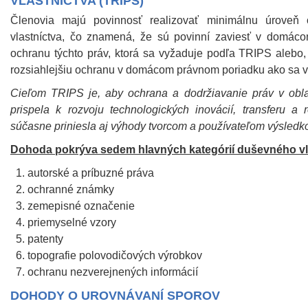
VLASTNÍCTVA (TRIPS)
Členovia majú povinnosť realizovať minimálnu úroveň
vlastníctva, čo znamená, že sú povinní zaviesť v domác
ochranu týchto práv, ktorá sa vyžaduje podľa TRIPS alebo,
rozsiahlejšiu ochranu v domácom právnom poriadku ako sa 
Cieľom TRIPS je, aby ochrana a dodržiavanie práv v obla
prispela k rozvoju technologických inovácií, transferu a 
súčasne priniesla aj výhody tvorcom a používateľom výsledk
Dohoda pokrýva sedem hlavných kategórií duševného vl
autorské a príbuzné práva
ochranné známky
zemepisné označenie
priemyselné vzory
patenty
topografie polovodičových výrobkov
ochranu nezverejnených informácií
DOHODY O UROVNÁVANÍ SPOROV