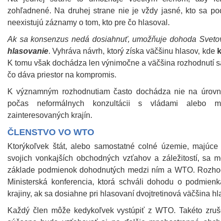
zohľadnené. Na druhej strane nie je vždy jasné, kto sa p
neexistujú záznamy o tom, kto pre čo hlasoval.
Ak sa konsenzus nedá dosiahnuť, umožňuje dohoda Svetov
hlasovanie
. Vyhráva návrh, ktorý získa väčšinu hlasov, kde
k
K tomu však dochádza len výnimočne a väčšina rozhodnutí 
čo dáva priestor na kompromis.
K významným rozhodnutiam často dochádza nie na úrovni
počas neformálnych konzultácii s vládami alebo m
zainteresovaných krajín.
ČLENSTVO VO WTO
Ktorýkoľvek štát, alebo samostatné colné územie, majúce
svojich vonkajších obchodných vzťahov a záležitostí, sa
základe podmienok dohodnutých medzi ním a WTO. Rozhodnu
Ministerská konferencia, ktorá schváli dohodu o podmienka
krajiny, ak sa dosiahne pri hlasovaní dvojtretinová väčšina 
Každý člen môže kedykoľvek vystúpiť z WTO. Takéto zru