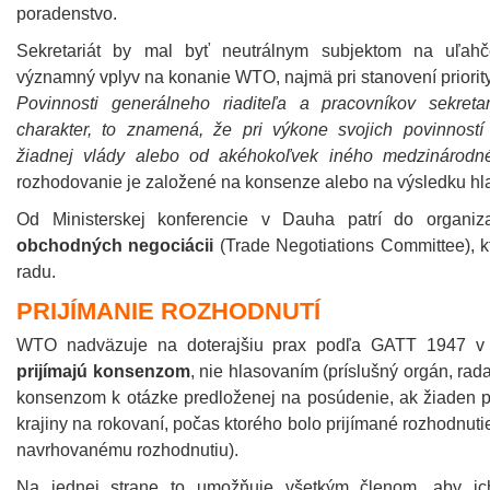
poradenstvo.
Sekretariát by mal byť neutrálnym subjektom na uľahč
významný vplyv na konanie WTO, najmä pri stanovení priorit
Povinnosti generálneho riaditeľa a pracovníkov sekret
charakter, to znamená, že pri výkone svojich povinností 
žiadnej vlády alebo od akéhokoľvek iného medzinárodn
rozhodovanie je založené na konsenze alebo na výsledku h
Od Ministerskej konferencie v Dauha patrí do organiz
obchodných negociácii
(Trade Negotiations Committee), 
radu.
PRIJÍMANIE ROZHODNUTÍ
WTO nadväzuje na doterajšiu prax podľa GATT 1947 v
prijímajú konsenzom
, nie hlasovaním (príslušný orgán, rad
konsenzom k otázke predloženej na posúdenie, ak žiaden p
krajiny na rokovaní, počas ktorého bolo prijímané rozhodnuti
navrhovanému rozhodnutiu).
Na jednej strane to umožňuje všetkým členom, aby ic