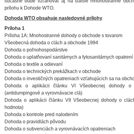
súčasne bude vzťahovať aj na ďalšie mnohostranné obcho
prílohu k Dohode WTO.
Dohoda WTO obsahuje nasledovné prílohy
Príloha 1
Príloha 1A: Mnohostranné dohody o obchode s tovarom
Všeobecná dohoda o clách a obchode 1994
Dohoda o poľnohospodárstve
Dohoda o uplatňovaní sanitárnych a fytosanitárnych opatrení
Dohoda o textile a odievaní
Dohoda o technických prekážkach v obchode
Dohoda o investičných opatreniach vzťahujúcich sa na obch
Dohoda o aplikácii článku VI Všeobecnej dohody o
(antidumpingové a vyrovnávacie clá)
Dohoda o aplikácii článku VII Všeobecnej dohody o clá
hodnota)
Dohoda o kontrole pred nalodením
Dohoda o pravidlách pôvodu
Dohoda o subvenciách a vyrovnávacích opatreniach