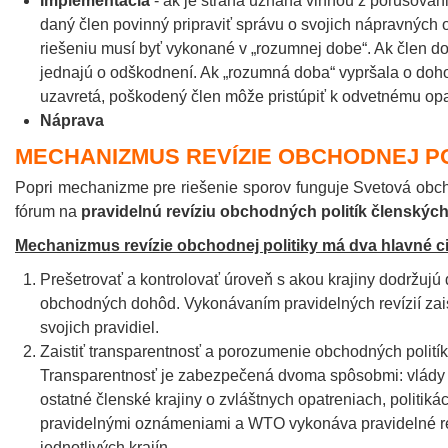
Implementácia
- ak je strana uznaná vinnou z porušovania
daný člen povinný pripraviť správu o svojich nápravných 
riešeniu musí byť vykonané v „rozumnej dobe“. Ak člen do
jednajú o odškodnení. Ak „rozumná doba“ vypršala o doh
uzavretá, poškodený člen môže pristúpiť k odvetnému opa
Náprava
MECHANIZMUS REVÍZIE OBCHODNEJ PO
Popri mechanizme pre riešenie sporov funguje Svetová obch
fórum na
pravidelnú revíziu obchodných politík členskýc
Mechanizmus revízie obchodnej politiky má dva hlavné ci
Prešetrovať a kontrolovať úroveň s akou krajiny dodržujú 
obchodných dohôd. Vykonávaním pravidelných revízií za
svojich pravidiel.
Zaistiť transparentnosť a porozumenie obchodných politík 
Transparentnosť je zabezpečená dvoma spôsobmi: vlády
ostatné členské krajiny o zvláštnych opatreniach, politik
pravidelnými oznámeniami a WTO vykonáva pravidelné re
jednotlivých krajín.