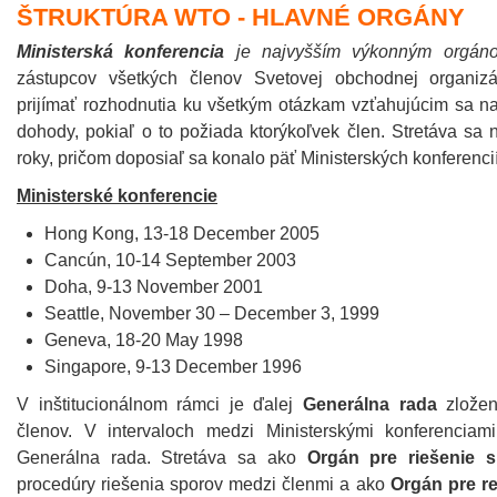
ŠTRUKTÚRA WTO - HLAVNÉ ORGÁNY
Ministerská konferencia
je najvyšším výkonným orgá
zástupcov všetkých členov Svetovej obchodnej organiz
prijímať rozhodnutia ku všetkým otázkam vzťahujúcim sa 
dohody, pokiaľ o to požiada ktorýkoľvek člen. Stretáva sa
roky, pričom doposiaľ sa konalo päť Ministerských konferencií
Ministerské konferencie
Hong Kong, 13-18 December 2005
Cancún, 10-14 September 2003
Doha, 9-13 November 2001
Seattle, November 30 – December 3, 1999
Geneva, 18-20 May 1998
Singapore, 9-13 December 1996
V inštitucionálnom rámci je ďalej
Generálna rada
zložen
členov. V intervaloch medzi Ministerskými konferencia
Generálna rada. Stretáva sa ako
Orgán pre riešenie s
procedúry riešenia sporov medzi členmi a ako
Orgán pre re