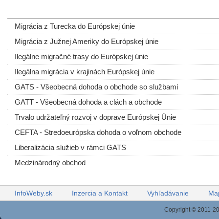
ODPORÚČANÉ ČLÁNKY
Migrácia z Turecka do Európskej únie
Migrácia z Južnej Ameriky do Európskej únie
Ilegálne migračné trasy do Európskej únie
Ilegálna migrácia v krajinách Európskej únie
GATS - Všeobecná dohoda o obchode so službami
GATT - Všeobecná dohoda a clách a obchode
Trvalo udržateľný rozvoj v doprave Európskej Únie
CEFTA - Stredoeurópska dohoda o voľnom obchode
Liberalizácia služieb v rámci GATS
Medzinárodný obchod
InfoWeby.sk
Inzercia a Kontakt
Vyhľadávanie
Map
Copyright © 2011-20