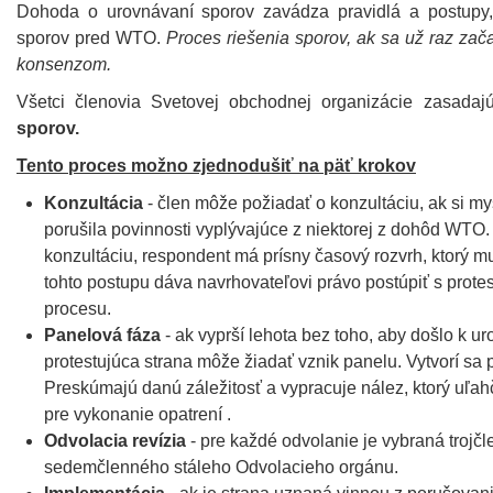
Dohoda o urovnávaní sporov zavádza pravidlá a postupy, 
sporov pred WTO.
Proces riešenia sporov, ak sa už raz zač
konsenzom.
Všetci členovia Svetovej obchodnej organizácie zasada
sporov.
Tento proces možno zjednodušiť na päť krokov
Konzultácia
- člen môže požiadať o konzultáciu, ak si mys
porušila povinnosti vyplývajúce z niektorej z dohôd WTO
konzultáciu, respondent má prísny časový rozvrh, ktorý m
tohto postupu dáva navrhovateľovi právo postúpiť s prote
procesu.
Panelová fáza
- ak vyprší lehota bez toho, aby došlo k u
protestujúca strana môže žiadať vznik panelu. Vytvorí sa 
Preskúmajú danú záležitosť a vypracuje nález, ktorý uľah
pre vykonanie opatrení .
Odvolacia revízia
- pre každé odvolanie je vybraná trojč
sedemčlenného stáleho Odvolacieho orgánu.