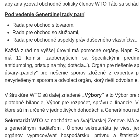
aby analyzoval obchodné politiky členov WTO Táto sa schád
Pod vedenie Generálnej rady patrí
Rada pre obchod s tovarom,
Rada pre obchod so službami,
Rada pre obchodné aspekty práv duševného vlastníctva.
Každá z rád na vyššej úrovni má pomocné orgány. Napr. R
má 11 komisii zaoberajúcich sa špecifickými predme
antidumping, prístup na trhy, dotácia...). Orgán pre riešenie
útvary-„panely“ pre riešenie sporov zložené z expertov 
nevyriešeným sporom a odvolací orgán, ktorý rieši odvolanie.
V štruktúre WTO sú ďalej zriadené
„Výbory“
a to Výbor pre 
platobné bilancie, Výbor pre rozpočet, správu a financie. 
ktoré sú im určené v jednotlivých dohodách a Generálnou ra
Sekretariát WTO
sa nachádza vo švajčiarskej Ženeve. Má as
s generálnym riaditeľom . Úlohou sekretariátu je viesť j
orgánov, vypracovávať hospodársku, právnu a štatistic