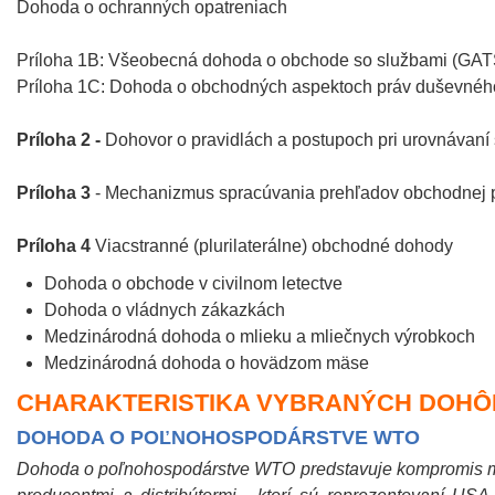
Dohoda o ochranných opatreniach
Príloha 1B: Všeobecná dohoda o obchode so službami (GAT
Príloha 1C: Dohoda o obchodných aspektoch práv duševného
Príloha 2 -
Dohovor o pravidlách a postupoch pri urovnávaní
Príloha 3
- Mechanizmus spracúvania prehľadov obchodnej p
Príloha 4
Viacstranné (plurilaterálne) obchodné dohody
Dohoda o obchode v civilnom letectve
Dohoda o vládnych zákazkách
Medzinárodná dohoda o mlieku a mliečnych výrobkoch
Medzinárodná dohoda o hovädzom mäse
CHARAKTERISTIKA VYBRANÝCH DOHÔ
DOHODA O POĽNOHOSPODÁRSTVE WTO
Dohoda o poľnohospodárstve WTO predstavuje kompromis m