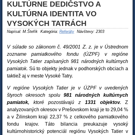
KULTÚRNE DEDIČSTVO A
KULTÚRNA IDENTITA VO
VYSOKÝCH TATRÁCH
Napísal:
M.Štefík
Kategória:
Referáty
Návštevy: 2303
V súlade so zákonom č. 49/2001 Z. z. je v Ústrednom
zozname pamiatkového fondu (ÚZPF) v regióne
Vysokých Tatier zapísaných 981 národných kultúrnych
pamiatok.
Sú to objekty jednak v podhorských obciach a
taktiež aj v meste Vysoké Tatry.
V regióne Vysokých Tatier je v ÚZPF v uvedených
štyroch okresoch spolu
981 národných kultúrnych
pamiatok,
ktoré pozostávajú z
1331 objektov.
Z
analyzovaných okresov v Prešovskom kraji je to 29,04 %
a v Žilinskom kraji 22,37 % z celkového pamiatkového
fondu krajov. Táto bilancia preukazuje vysoký
kultúrnohistorický potenciál regiónu Vysokých Tatier v