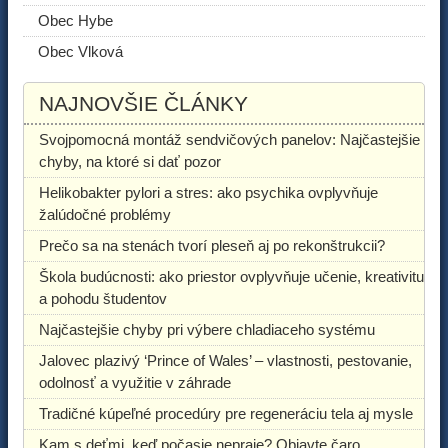
Obec Hybe
Obec Vlková
NAJNOVŠIE ČLÁNKY
Svojpomocná montáž sendvičových panelov: Najčastejšie
chyby, na ktoré si dať pozor
Helikobakter pylori a stres: ako psychika ovplyvňuje
žalúdočné problémy
Prečo sa na stenách tvorí pleseň aj po rekonštrukcii?
Škola budúcnosti: ako priestor ovplyvňuje učenie, kreativitu
a pohodu študentov
Najčastejšie chyby pri výbere chladiaceho systému
Jalovec plazivý ‘Prince of Wales’ – vlastnosti, pestovanie,
odolnosť a využitie v záhrade
Tradičné kúpeľné procedúry pre regeneráciu tela aj mysle
Kam s deťmi, keď počasie nepraje? Objavte čaro