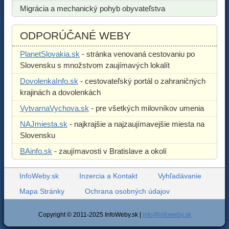
Migrácia a mechanický pohyb obyvateľstva
ODPORÚČANÉ WEBY
PlanetSlovakia.sk
- stránka venovaná cestovaniu po
Slovensku s množstvom zaujímavých lokalít
DovolenkaInfo.sk
- cestovateľský portál o zahraničných
krajinách a dovolenkách
VytvarnaVychova.sk
- pre všetkých milovníkov umenia
NAJmiesta.sk
- najkrajšie a najzaujímavejšie miesta na
Slovensku
BAinfo.sk
- zaujímavosti v Bratislave a okolí
InfoWeby.sk
Inzercia a Kontakt
Vyhľadávanie
Mapa Stránky
Ochrana osobných údajov
Copyright © 2011-2025 InfoWeby.sk |
info@infoweby.sk