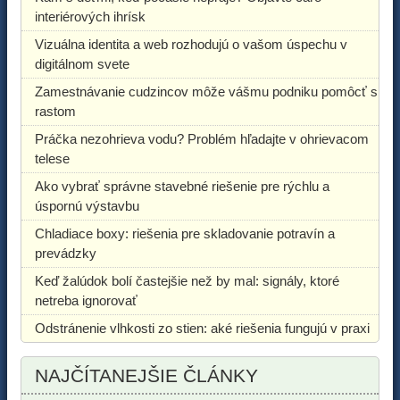
interiérových ihrísk
Vizuálna identita a web rozhodujú o vašom úspechu v
digitálnom svete
Zamestnávanie cudzincov môže vášmu podniku pomôcť s
rastom
Práčka nezohrieva vodu? Problém hľadajte v ohrievacom
telese
Ako vybrať správne stavebné riešenie pre rýchlu a
úspornú výstavbu
Chladiace boxy: riešenia pre skladovanie potravín a
prevádzky
Keď žalúdok bolí častejšie než by mal: signály, ktoré
netreba ignorovať
Odstránenie vlhkosti zo stien: aké riešenia fungujú v praxi
NAJČÍTANEJŠIE ČLÁNKY