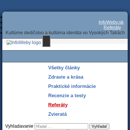
InfoWeby.sk
Referáty
Kultúrne dedičstvo a kultúrna identita vo Vysokých Tatrách
Všetky články
Zdravie a krása
Praktické informácie
Recenzie a testy
Referáty
Zvieratá
Vyhladavanie
Vyhľadať