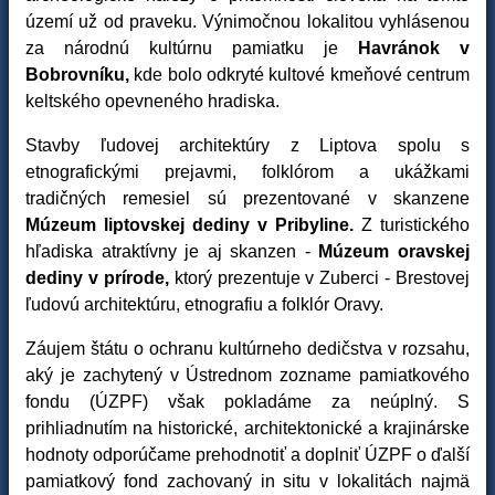
území už od praveku. Výnimočnou lokalitou vyhlásenou
za národnú kultúrnu pamiatku je
Havránok v
Bobrovníku,
kde bolo odkryté kultové kmeňové centrum
keltského opevneného hradiska.
Stavby ľudovej architektúry z Liptova spolu s
etnografickými prejavmi, folklórom a ukážkami
tradičných remesiel sú prezentované v skanzene
Múzeum liptovskej dediny v Pribyline.
Z turistického
hľadiska atraktívny je aj skanzen -
Múzeum oravskej
dediny v prírode,
ktorý prezentuje v Zuberci - Brestovej
ľudovú architektúru, etnografiu a folklór Oravy.
Záujem štátu o ochranu kultúrneho dedičstva v rozsahu,
aký je zachytený v Ústrednom zozname pamiatkového
fondu (ÚZPF) však pokladáme za neúplný. S
prihliadnutím na historické, architektonické a krajinárske
hodnoty odporúčame prehodnotiť a doplniť ÚZPF o ďalší
pamiatkový fond zachovaný in situ v lokalitách najmä