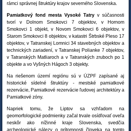
rámci správnej štruktúry krajov severného Slovenska.
Pamiatkový fond mesta Vysoké Tatry
v súčasnosti
tvorí v Dolnom Smokovci 7 objektov, v Hornom
Smokovci 1 objekt, v Novom Smokovci 6 objektov, v
Starom Smokovci 8 objektov, v katastri Štrbské Pleso 17
objektov, v Tatranskej Lomnici 34 stavebných objektov a
technických zariadení, v Tatranskej Polianke 7 objektov,
v Tatranských Matliaroch a v Tatranských zruboch po 1
objekte a vo Vyšných Hágoch 3 objekty.
Na riešenom území regiónu sú v ÚZPF zapísané aj
historické sídelné štruktúry - mestské pamiatkové
rezervácie, Pamiatkové rezervácie ľudovej architektúry a
Pamiatkové zóny.
Napriek tomu, že Liptov sa vzhľadom na
geomorfologické podmienky začal trvale osídľovať oveľa
neskôr ako nížinné kraje Slovenska, svedčia
archeologické nálezy o prítomnosti človeka na tomto