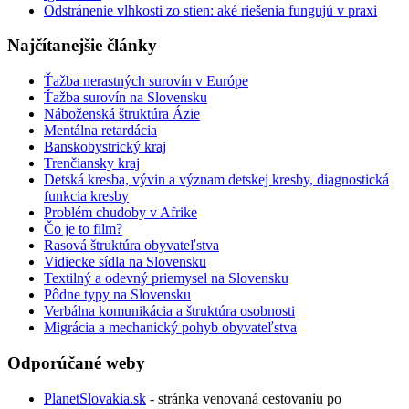
Odstránenie vlhkosti zo stien: aké riešenia fungujú v praxi
Najčítanejšie články
Ťažba nerastných surovín v Európe
Ťažba surovín na Slovensku
Náboženská štruktúra Ázie
Mentálna retardácia
Banskobystrický kraj
Trenčiansky kraj
Detská kresba, vývin a význam detskej kresby, diagnostická
funkcia kresby
Problém chudoby v Afrike
Čo je to film?
Rasová štruktúra obyvateľstva
Vidiecke sídla na Slovensku
Textilný a odevný priemysel na Slovensku
Pôdne typy na Slovensku
Verbálna komunikácia a štruktúra osobnosti
Migrácia a mechanický pohyb obyvateľstva
Odporúčané weby
PlanetSlovakia.sk
- stránka venovaná cestovaniu po