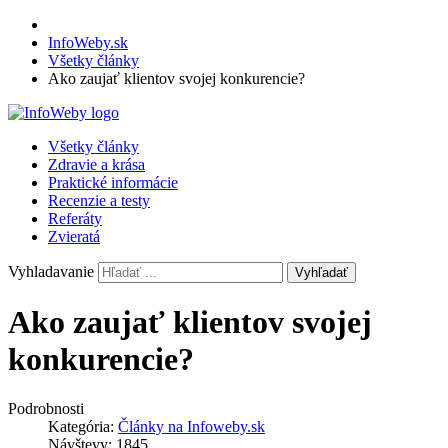
InfoWeby.sk
Všetky články
Ako zaujať klientov svojej konkurencie?
Všetky články
Zdravie a krása
Praktické informácie
Recenzie a testy
Referáty
Zvieratá
Vyhladavanie
Vyhľadať
Ako zaujať klientov svojej
konkurencie?
Podrobnosti
Kategória:
Články na Infoweby.sk
Návštevy: 1845