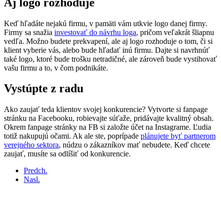
Aj logo rozhoduje
Keď hľadáte nejakú firmu, v pamäti vám utkvie logo danej firmy.
Firmy sa snažia
investovať do návrhu loga
, pričom veľakrát šliapnu
vedľa. Možno budete prekvapení, ale aj logo rozhoduje o tom, či si
klient vyberie vás, alebo bude hľadať inú firmu. Dajte si navrhnúť
také logo, ktoré bude trošku netradičné, ale zároveň bude vystihovať
vašu firmu a to, v čom podnikáte.
Vystúpte z radu
Ako zaujať teda klientov svojej konkurencie? Vytvorte si fanpage
stránku na Facebooku, robievajte súťaže, pridávajte kvalitný obsah.
Okrem fanpage stránky na FB si založte účet na Instagrame. Ľudia
totiž nakupujú očami. Ak ale ste, poprípade
plánujete byť partnerom
verejného sektora
, núdzu o zákazníkov mať nebudete. Keď chcete
zaujať, musíte sa odlíšiť od konkurencie.
Predch.
Nasl.