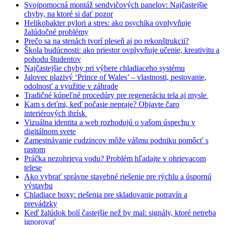
Svojpomocná montáž sendvičových panelov: Najčastejšie
chyby, na ktoré si dať pozor
Helikobakter pylori a stres: ako psychika ovplyvňuje
žalúdočné problémy
Prečo sa na stenách tvorí pleseň aj po rekonštrukcii?
Škola budúcnosti: ako priestor ovplyvňuje učenie, kreativitu a
pohodu študentov
Najčastejšie chyby pri výbere chladiaceho systému
Jalovec plazivý ‘Prince of Wales’ – vlastnosti, pestovanie,
odolnosť a využitie v záhrade
Tradičné kúpeľné procedúry pre regeneráciu tela aj mysle
Kam s deťmi, keď počasie nepraje? Objavte čaro
interiérových ihrísk
Vizuálna identita a web rozhodujú o vašom úspechu v
digitálnom svete
Zamestnávanie cudzincov môže vášmu podniku pomôcť s
rastom
Práčka nezohrieva vodu? Problém hľadajte v ohrievacom
telese
Ako vybrať správne stavebné riešenie pre rýchlu a úspornú
výstavbu
Chladiace boxy: riešenia pre skladovanie potravín a
prevádzky
Keď žalúdok bolí častejšie než by mal: signály, ktoré netreba
ignorovať