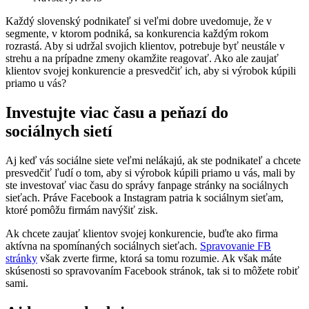
Každý slovenský podnikateľ si veľmi dobre uvedomuje, že v
segmente, v ktorom podniká, sa konkurencia každým rokom
rozrastá. Aby si udržal svojich klientov, potrebuje byť neustále v
strehu a na prípadne zmeny okamžite reagovať. Ako ale zaujať
klientov svojej konkurencie a presvedčiť ich, aby si výrobok kúpili
priamo u vás?
Investujte viac času a peňazí do
sociálnych sietí
Aj keď vás sociálne siete veľmi nelákajú, ak ste podnikateľ a chcete
presvedčiť ľudí o tom, aby si výrobok kúpili priamo u vás, mali by
ste investovať viac času do správy fanpage stránky na sociálnych
sieťach. Práve Facebook a Instagram patria k sociálnym sieťam,
ktoré pomôžu firmám navýšiť zisk.
Ak chcete zaujať klientov svojej konkurencie, buďte ako firma
aktívna na spomínaných sociálnych sieťach.
Spravovanie FB
stránky
však zverte firme, ktorá sa tomu rozumie. Ak však máte
skúsenosti so spravovaním Facebook stránok, tak si to môžete robiť
sami.