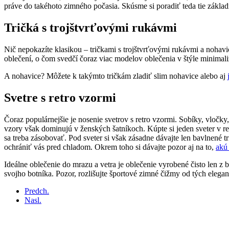
práve do takéhoto zimného počasia. Skúsme si poradiť teda tie základ
Tričká s trojštvrťovými rukávmi
Nič nepokazíte klasikou – tričkami s trojštvrťovými rukávmi a noha
oblečení, o čom svedčí čoraz viac modelov oblečenia v štýle minima
A nohavice? Môžete k takýmto tričkám zladiť slim nohavice alebo aj
Svetre s retro vzormi
Čoraz populárnejšie je nosenie svetrov s retro vzormi. Sobíky, vločk
vzory však dominujú v ženských šatníkoch. Kúpte si jeden sveter v re
sa treba zásobovať. Pod sveter si však zásadne dávajte len bavlnené 
ochrániť vás pred chladom. Okrem toho si dávajte pozor aj na to,
akú
Ideálne oblečenie do mrazu a vetra je oblečenie vyrobené čisto len z
svojho botníka. Pozor, rozlišujte športové zimné čižmy od tých elega
Predch.
Nasl.