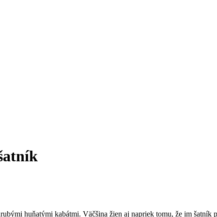
šatník
hrubými huňatými kabátmi. Väčšina žien aj napriek tomu, že im šatník 