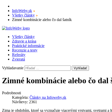
InfoWeby.sk
Všetky články
Zimné kombinácie alebo čo dal šatník
Všetky články
Zdravie a krása
Praktické informácie
Recenzie a testy
Referáty
Zvieratá
Vyhladavanie
Vyhľadať
Zimné kombinácie alebo čo dal 
Podrobnosti
Kategória:
Články na Infoweby.sk
Návštevy: 2361
Zima je obdobím, ktoré sa vyznačuje viacerými vrstvami, svetrami a 