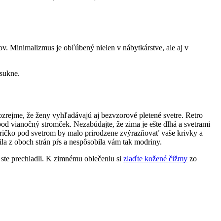
. Minimalizmus je obľúbený nielen v nábytkárstve, ale aj v
 sukne.
mozrejme, že ženy vyhľadávajú aj bezvzorové pletené svetre. Retro
pod vianočný stromček. Nezabúdajte, že zima je ešte dlhá a svetrami
. Tričko pod svetrom by malo prirodzene zvýrazňovať vaše krivky a
ila z oboch strán pŕs a nespôsobila vám tak modriny.
 ste prechladli. K zimnému oblečeniu si
zlaďte kožené čižmy
zo