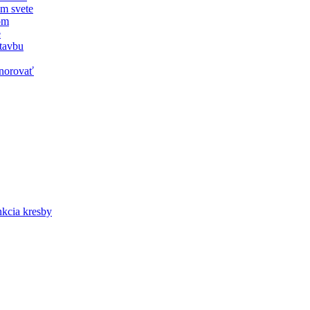
om svete
om
e
stavbu
gnorovať
nkcia kresby