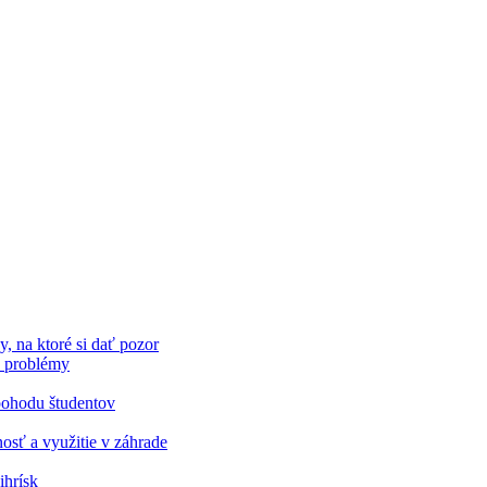
 na ktoré si dať pozor
é problémy
 pohodu študentov
nosť a využitie v záhrade
ihrísk