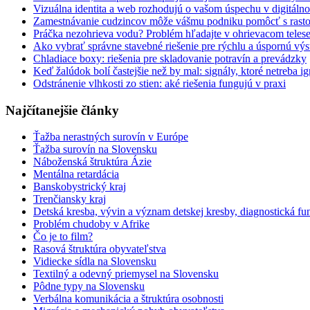
Vizuálna identita a web rozhodujú o vašom úspechu v digitáln
Zamestnávanie cudzincov môže vášmu podniku pomôcť s rast
Práčka nezohrieva vodu? Problém hľadajte v ohrievacom teles
Ako vybrať správne stavebné riešenie pre rýchlu a úspornú vý
Chladiace boxy: riešenia pre skladovanie potravín a prevádzky
Keď žalúdok bolí častejšie než by mal: signály, ktoré netreba i
Odstránenie vlhkosti zo stien: aké riešenia fungujú v praxi
Najčítanejšie články
Ťažba nerastných surovín v Európe
Ťažba surovín na Slovensku
Náboženská štruktúra Ázie
Mentálna retardácia
Banskobystrický kraj
Trenčiansky kraj
Detská kresba, vývin a význam detskej kresby, diagnostická fu
Problém chudoby v Afrike
Čo je to film?
Rasová štruktúra obyvateľstva
Vidiecke sídla na Slovensku
Textilný a odevný priemysel na Slovensku
Pôdne typy na Slovensku
Verbálna komunikácia a štruktúra osobnosti