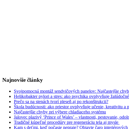
Najnovšie články
Svojpomocná montáž sendvičových panelov: Najčastejšie chyby,
Helikobakter pylori a stres: ako psychika ovplyvňuje žalúdočn
Prečo sa na stenách tvorí pleseň aj po rekonštrukcii?
Škola budúcnosti: ako priestor ovplyvňuje učenie, kreativitu a
Najčastejšie chyby pri výbere chladiaceho systému
Jalovec plazivý ‘Prince of Wales’ – vlastnosti, pestovanie, odol
Tradičné kúpeľné procedúry pre regeneráciu tela aj mysle
Kam s deťmi, keď počasie nepraje? Objavte čaro interiérových 