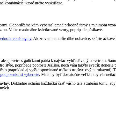
né kombinácie, ktoré určite vyskúšajte.
vicami. Odporúčame vám vyberať jemné prírodné farby s minimom vzorov
lizmu. Voľte maximálne kvietkované vzory, poprípade pásikavé.
jednofarebné legíny
. Ak zrovna nemusíte dlhé nohavice, skúste áčkové
y, ale aj svetre s guličkami patria k najviac vyhľadávaným svetrom. Sa
tro štýle, poprípade poproste Ježiška, nech vám takýto svetrík donesie 
tričko (napríklad aj vyššie spomínané tričko s trojštvrťovými rukávmi)
 podprsenku si vyberiete
. Mala by byť dostatočne veľká, aby vás netlač
 bavlny. Dôkladne ochráni každučkú časť vášho tela a zabráni tomu, aby
ntných.