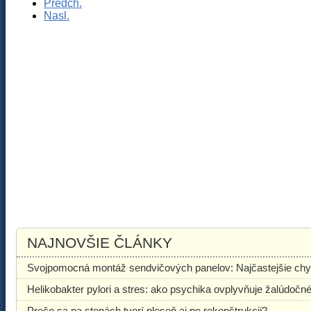
Predch.
Nasl.
NAJNOVŠIE ČLÁNKY
Svojpomocná montáž sendvičových panelov: Najčastejšie chyby
Helikobakter pylori a stres: ako psychika ovplyvňuje žalúdočn
Prečo sa na stenách tvorí pleseň aj po rekonštrukcii?