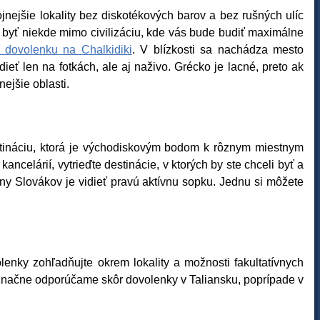
ejšie lokality bez diskotékových barov a bez rušných ulíc
 byť niekde mimo civilizáciu, kde vás bude budiť maximálne
 dovolenku na Chalkidiki
. V blízkosti sa nachádza mesto
eť len na fotkách, ale aj naživo. Grécko je lacné, preto ak
nejšie oblasti.
stináciu, ktorá je východiskovým bodom k rôznym miestnym
elárií, vytrieďte destinácie, v ktorých by ste chceli byť a
iny Slovákov je vidieť pravú aktívnu sopku. Jednu si môžete
olenky zohľadňujte okrem lokality a možnosti fakultatívnych
noznačne odporúčame skôr dovolenky v Taliansku, poprípade v