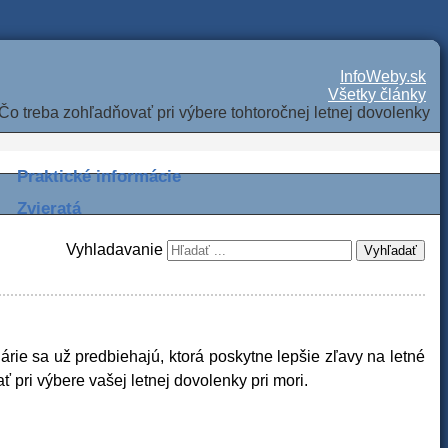
InfoWeby.sk
Všetky články
Čo treba zohľadňovať pri výbere tohtoročnej letnej dovolenky
Praktické informácie
Zvieratá
Vyhladavanie
Vyhľadať
rie sa už predbiehajú, ktorá poskytne lepšie zľavy na letné
 pri výbere vašej letnej dovolenky pri mori.