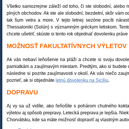
Všetko samozrejme záleží od toho, či ste slobodní, alebo
plných obchodov. Ak ste ale slobodní, bezdetní, skôr vám 
tak šum vetra a more. V tejto letnej sezóne pocíti nára
Thessaloniki (Solún) s významným gréckym letiskom. Tento p
chcete ušetriť, skúste si tento rok objednať dovolenku práve 
MOŽNOSŤ FAKULTATÍVNYCH VÝLETOV
Ak vás nebaví leňošenie na pláži a chcete si svoju dovo
pamiatkám a zaujímavým miestam. Predtým, ako si budete obj
následne si pozrite zaujímavosti v okolí. Ak vás niečo zau
pozrieť, ak si objednáte
letnú dovolenku na Sicíliu
.
DOPRAVU
Aj vy sa už vidíte, ako ľeňošíte s pohárom chutného kokt
výletov aj spôsob prepravy. Letecká preprava je lepšia. Ni
Chorvátsku, kde sa máte možnosť dopraviť aj vlastným aut