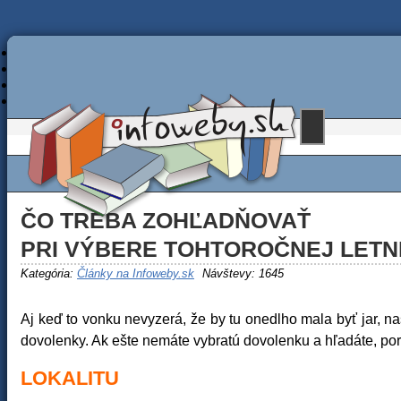
ČO TREBA ZOHĽADŇOVAŤ
PRI VÝBERE TOHTOROČNEJ LET
Kategória:
Články na Infoweby.sk
Návštevy: 1645
Aj keď to vonku nevyzerá, že by tu onedlho mala byť jar, n
dovolenky. Ak ešte nemáte vybratú dovolenku a hľadáte, pora
LOKALITU