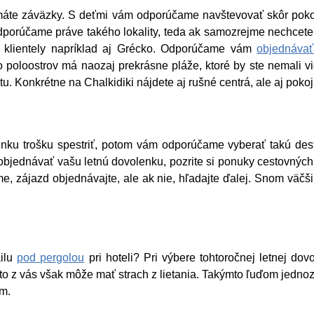
 máte záväzky. S deťmi vám odporúčame navštevovať skôr pokojn
odporúčame práve takého lokality, teda ak samozrejme nechcete
st klientely napríklad aj Grécko. Odporúčame vám
objednávať
oloostrov má naozaj prekrásne pláže, ktoré by ste nemali vidi
tu. Konkrétne na Chalkidiki nájdete aj rušné centrá, ale aj pokoj
lenku trošku spestriť, potom vám odporúčame vyberať takú de
ednávať vašu letnú dovolenku, pozrite si ponuky cestovných kanc
jme, zájazd objednávajte, ale ak nie, hľadajte ďalej. Snom väčš
ailu
pod pergolou
pri hoteli? Pri výbere tohtoročnej letnej dov
ekto z vás však môže mať strach z lietania. Takýmto ľuďom jed
om.