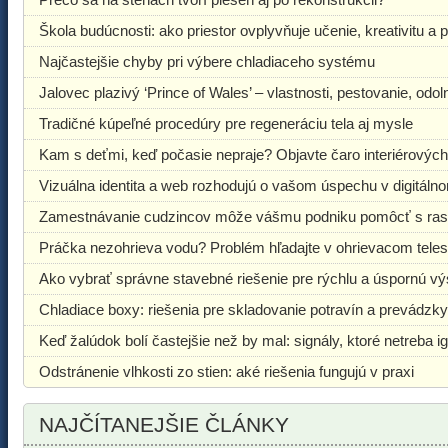
Škola budúcnosti: ako priestor ovplyvňuje učenie, kreativitu a
Najčastejšie chyby pri výbere chladiaceho systému
Jalovec plazivý ‘Prince of Wales’ – vlastnosti, pestovanie, odo
Tradičné kúpeľné procedúry pre regeneráciu tela aj mysle
Kam s deťmi, keď počasie nepraje? Objavte čaro interiérových
Vizuálna identita a web rozhodujú o vašom úspechu v digitáln
Zamestnávanie cudzincov môže vášmu podniku pomôcť s ra
Práčka nezohrieva vodu? Problém hľadajte v ohrievacom tele
Ako vybrať správne stavebné riešenie pre rýchlu a úspornú v
Chladiace boxy: riešenia pre skladovanie potravín a prevádzky
Keď žalúdok bolí častejšie než by mal: signály, ktoré netreba i
Odstránenie vlhkosti zo stien: aké riešenia fungujú v praxi
NAJČÍTANEJŠIE ČLÁNKY