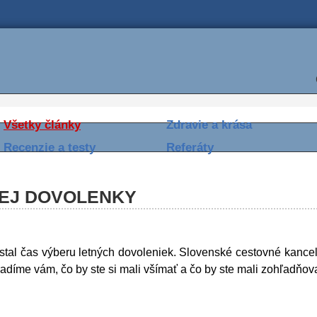
Všetky články
Zdravie a krása
Recenzie a testy
Referáty
NEJ DOVOLENKY
astal čas výberu letných dovoleniek. Slovenské cestovné kancelá
díme vám, čo by ste si mali všímať a čo by ste mali zohľadňovať