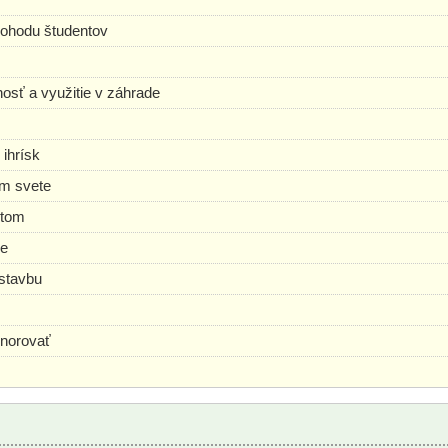
 pohodu študentov
lnosť a využitie v záhrade
 ihrísk
om svete
stom
se
ýstavbu
gnorovať