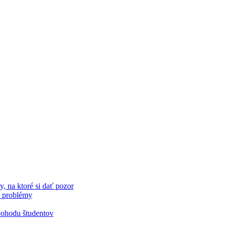
 na ktoré si dať pozor
é problémy
 pohodu študentov