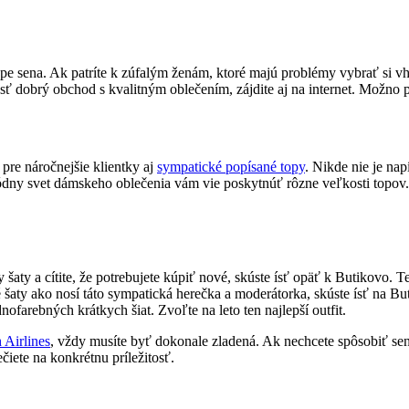
kope sena. Ak patríte k zúfalým ženám, ktoré majú problémy vybrať si v
sť dobrý obchod s kvalitným oblečením, zájdite aj na internet. Možno p
pre náročnejšie klientky aj
sympatické popísané topy
. Nikde nie je na
ódny svet dámskeho oblečenia vám vie poskytnúť rôzne veľkosti topov. 
y šaty a cítite, že potrebujete kúpiť nové, skúste ísť opäť k Butikovo
 šaty ako nosí táto sympatická herečka a moderátorka, skúste ísť na B
farebných krátkych šiat. Zvoľte na leto ten najlepší outfit.
 Airlines
, vždy musíte byť dokonale zladená. Ak nechcete spôsobiť senzá
ečiete na konkrétnu príležitosť.