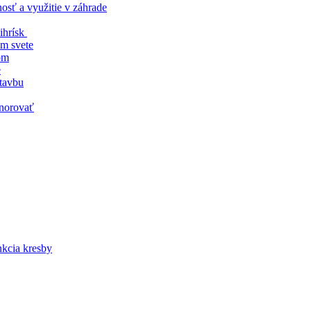
nosť a využitie v záhrade
ihrísk
om svete
om
e
stavbu
gnorovať
nkcia kresby