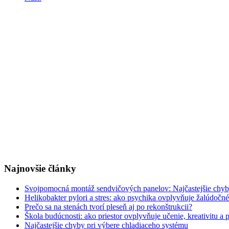
Najnovšie články
Svojpomocná montáž sendvičových panelov: Najčastejšie chyby,
Helikobakter pylori a stres: ako psychika ovplyvňuje žalúdočn
Prečo sa na stenách tvorí pleseň aj po rekonštrukcii?
Škola budúcnosti: ako priestor ovplyvňuje učenie, kreativitu a
Najčastejšie chyby pri výbere chladiaceho systému