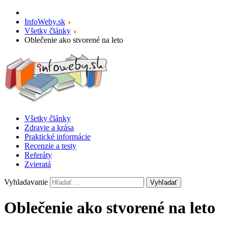
InfoWeby.sk
Všetky články
Oblečenie ako stvorené na leto
Všetky články
Zdravie a krása
Praktické informácie
Recenzie a testy
Referáty
Zvieratá
Vyhladavanie
Vyhľadať
Oblečenie ako stvorené na leto