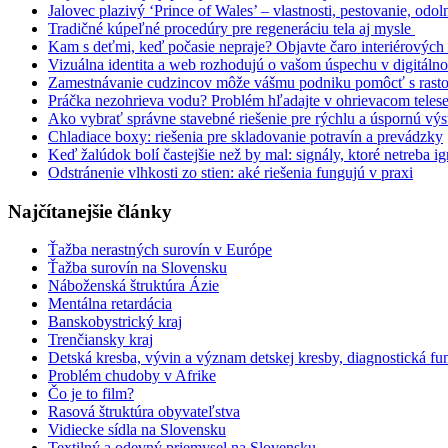
Jalovec plazivý ‘Prince of Wales’ – vlastnosti, pestovanie, odol
Tradičné kúpeľné procedúry pre regeneráciu tela aj mysle
Kam s deťmi, keď počasie nepraje? Objavte čaro interiérových 
Vizuálna identita a web rozhodujú o vašom úspechu v digitáln
Zamestnávanie cudzincov môže vášmu podniku pomôcť s rast
Práčka nezohrieva vodu? Problém hľadajte v ohrievacom teles
Ako vybrať správne stavebné riešenie pre rýchlu a úspornú vý
Chladiace boxy: riešenia pre skladovanie potravín a prevádzky
Keď žalúdok bolí častejšie než by mal: signály, ktoré netreba i
Odstránenie vlhkosti zo stien: aké riešenia fungujú v praxi
Najčítanejšie články
Ťažba nerastných surovín v Európe
Ťažba surovín na Slovensku
Náboženská štruktúra Ázie
Mentálna retardácia
Banskobystrický kraj
Trenčiansky kraj
Detská kresba, vývin a význam detskej kresby, diagnostická fu
Problém chudoby v Afrike
Čo je to film?
Rasová štruktúra obyvateľstva
Vidiecke sídla na Slovensku
Textilný a odevný priemysel na Slovensku