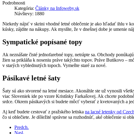
Podrobnosti
Kategória:
Články na Infoweby.sk
Návštevy: 1880
Niekedy nájsť v skrini vhodné letné oblečenie je ako hľadať ihlu v 
kúsky, zájdite na nákupy. Ak myslíte, že v dnešnej dobe je umenie náj
Sympatické popísané topy
Ak neznášate čisté jednofarebné topy, netrápte sa. Obchody ponúkajú 
žien sa prikláňa k noseniu práve takýchto topov. Práve Butikovo – m
v starých vyblednutých topoch. Vymeňte staré za nové.
Pásikavé letné šaty
Šaty sú ako stvorené na letné mesiace. Akonáhle ste už vynosili všetk
viac Sloveniek ide po vzore Kristínky Farkašovej. Ak chcete podobné
srdce. Okrem pásikavých si budete môcť vyberať z kvetovaných a jedno
Aj keď budete cestovať z pražského letiska
na lacné letenky od Czech
čo si oblečiete. Je dôležité správne sa rozhodnúť, aké oblečenie si obl
Predch.
Nasl.