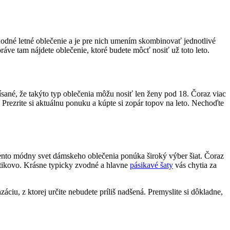
hodné letné oblečenie a je pre nich umením skombinovať jednotlivé
ráve tam nájdete oblečenie, ktoré budete môcť nosiť už toto leto.
písané, že takýto typ oblečenia môžu nosiť len ženy pod 18. Čoraz viac
Prezrite si aktuálnu ponuku a kúpte si zopár topov na leto. Nechoďte
. Tento módny svet dámskeho oblečenia ponúka široký výber šiat. Čoraz
utikovo. Krásne typicky zvodné a hlavne
pásikavé šaty
vás chytia za
ciu, z ktorej určite nebudete príliš nadšená. Premyslite si dôkladne,